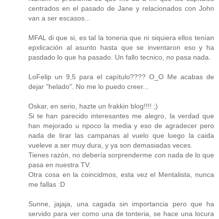
centrados en el pasado de Jane y relacionados con John
van a ser escasos...
MFAL di que si, es tal la toneria que ni siquiera ellos tenían
epxlicación al asunto hasta que se inventaron eso y ha
pasdado lo que ha pasado. Un fallo tecnico, no pasa nada.
LoFelip un 9,5 para el capítulo???? O_O Me acabas de
dejar "helado". No me lo puedo creer...
Oskar, en serio, hazte un frakkin blog!!!! ;)
Si te han parecido interesantes me alegro, la verdad que
han mejorado u npoco la media y eso de agradecer pero
nada de tirar las campanas al vuelo que luego la caida
vueleve a ser muy dura, y ya son demasiadas veces.
Tienes razón, no debería sorprenderme con nada de lo que
pasa en nuestra TV.
Otra cosa en la coincidmos, esta vez el Mentalista, nunca
me fallas :D
Sunne, jajaja, una cagada sin importancia pero que ha
servido para ver como una de tonteria, se hace una locura