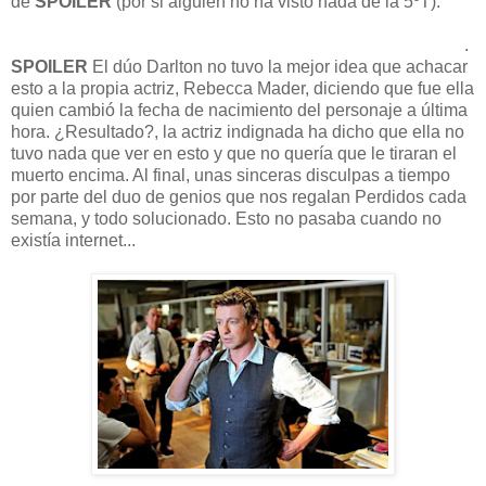
de
SPOILER
(por si alguien no ha visto nada de la 5ºT).
¿Como es posible que en 1974 hubiera ya una mini
Charlotte sino nacía hasta 1979 como dijo Ben en el 4x02?
.
SPOILER
El dúo Darlton no tuvo la mejor idea que achacar
esto a la propia actriz, Rebecca Mader, diciendo que fue ella
quien cambió la fecha de nacimiento del personaje a última
hora. ¿Resultado?, la actriz indignada ha dicho que ella no
tuvo nada que ver en esto y que no quería que le tiraran el
muerto encima. Al final, unas sinceras disculpas a tiempo
por parte del duo de genios que nos regalan Perdidos cada
semana, y todo solucionado. Esto no pasaba cuando no
existía internet...