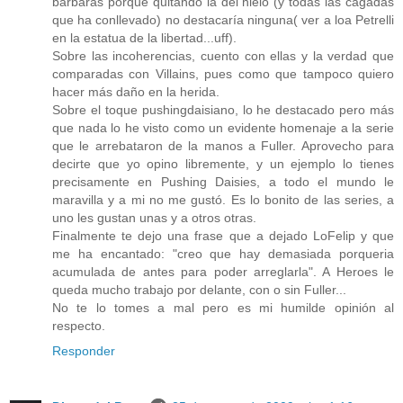
bárbaras porque quitando la del hielo (y todas las cagadas
que ha conllevado) no destacaría ninguna( ver a loa Petrelli
en la estatua de la libertad...uff).
Sobre las incoherencias, cuento con ellas y la verdad que
comparadas con Villains, pues como que tampoco quiero
hacer más daño en la herida.
Sobre el toque pushingdaisiano, lo he destacado pero más
que nada lo he visto como un evidente homenaje a la serie
que le arrebataron de la manos a Fuller. Aprovecho para
decirte que yo opino libremente, y un ejemplo lo tienes
precisamente en Pushing Daisies, a todo el mundo le
maravilla y a mi no me gustó. Es lo bonito de las series, a
uno les gustan unas y a otros otras.
Finalmente te dejo una frase que a dejado LoFelip y que
me ha encantado: "creo que hay demasiada porqueria
acumulada de antes para poder arreglarla". A Heroes le
queda mucho trabajo por delante, con o sin Fuller...
No te lo tomes a mal pero es mi humilde opinión al
respecto.
Responder