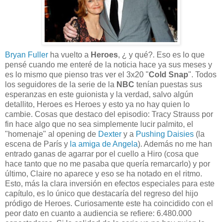
Bryan Fuller
ha vuelto a
Heroes
, ¿ y qué?. Eso es lo que
pensé cuando me enteré de la noticia hace ya sus meses y
es lo mismo que pienso tras ver el 3x20 "
Cold Snap
". Todos
los seguidores de la serie de la
NBC
tenían puestas sus
esperanzas en este guionista y la verdad, salvo algún
detallito, Heroes es Heroes y esto ya no hay quien lo
cambie. Cosas que destaco del episodio: Tracy Strauss por
fin hace algo que no sea simplemente lucir palmito, el
"homenaje" al opening de
Dexter
y a
Pushing Daisies
(la
escena de París y
la amiga de Angela
). Además no me han
entrado ganas de agarrar por el cuello a Hiro (cosa que
hace tanto que no me pasaba que quería remarcarlo) y por
último, Claire no aparece y eso se ha notado en el ritmo.
Esto, más la clara inversión en efectos especiales para este
capítulo, es lo único que destacaría del regreso del hijo
pródigo de Heroes. Curiosamente este ha coincidido con el
peor dato en cuanto a audiencia se refiere: 6.480.000