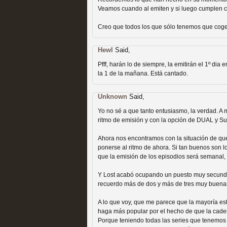
Veamos cuando al emiten y si luego cumplen con
Creo que todos los que sólo tenemos que cog
Hewl
Said,
Fin de ciclo para las ser
Pfff, harán lo de siempre, la emitirán el 1º di
MOLTISANTI
la 1 de la mañana. Está cantado.
Recomendación de la semana
Unknown
Said,
Yo no sé a que tanto entusiasmo, la verdad. A 
ritmo de emisión y con la opción de DUAL y Su
Ahora nos encontramos con la situación de que
ponerse al ritmo de ahora. Si tan buenos son lo
que la emisión de los episodios será semanal,
Taboo es otra miniserie 
Y Lost acabó ocupando un puesto muy secund
recuerdo más de dos y más de tres muy buenas
miniserie
A lo que voy, que me parece que la mayoría e
MOLTISANTI
haga más popular por el hecho de que la cadena
Recomendación de la semana
Porque teniendo todas las series que tenemos 