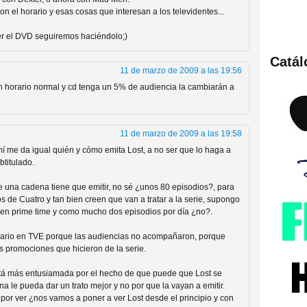
 el horario y esas cosas que interesan a los televidentes...
er el DVD seguiremos haciéndolo;)
Catá
ies de viajes en el tiempo
11 de marzo de 2009 a las 19:56
a en horario normal y cd tenga un 5% de audiencia la cambiarán a
11 de marzo de 2009 a las 19:58
mí me da igual quién y cómo emita Lost, a no ser que lo haga a
btitulado.
 una cadena tiene que emitir, no sé ¿unos 80 episodios?, para
s de Cuatro y tan bien creen que van a tratar a la serie, supongo
 en prime time y como mucho dos episodios por día ¿no?.
británica que no es
ario en TVE porque las audiencias no acompañaron, porque
 promociones que hicieron de la serie.
stá más entusiamada por el hecho de que puede que Lost se
 le pueda dar un trato mejor y no por que la vayan a emitir.
por ver ¿nos vamos a poner a ver Lost desde el principio y con