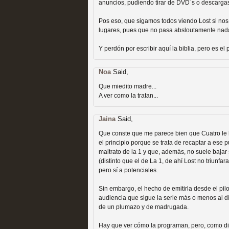
anuncios, pudiendo tirar de DVD´s o descarga
Pos eso, que sigamos todos viendo Lost si nos 
lugares, pues que no pasa absloutamente nad
Y perdón por escribir aquí la biblia, pero es el 
Las temporadas de pilo
Noa
Said,
Que miedito madre...
MOLTISANTI
A ver como la tratan...
Recomendación de la semana
Jaina
Said,
Que conste que me parece bien que Cuatro le h
el principio porque se trata de recaptar a ese 
maltrato de la 1 y que, además, no suele bajar 
(distinto que el de La 1, de ahí Lost no triunfa
pero sí a potenciales.
Sin embargo, el hecho de emitirla desde el pilo
Galería con los Mejores
audiencia que sigue la serie más o menos al dí
de un plumazo y de madrugada.
Televisión
Hay que ver cómo la programan, pero, como dic
MOLTISANTI