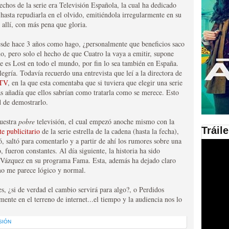
rechos de la serie era Televisión Española, la cual ha dedicado
e hasta repudiarla en el olvido, emitiéndola irregularmente en su
en las plataformas SVOD
allí, con más pena que gloria.
ad
esde hace 3 años como hago, ¿personalmente que beneficios saco
o, pero solo el hecho de que Cuatro la vaya a emitir, supone
 es Lost en todo el mundo, por fin lo sea también en España.
gría. Todavía recuerdo una entrevista que leí a la directora de
 TV
, en la que esta comentaba que si tuviera que elegir una serie
s añadía que ellos sabrían como tratarla como se merece. Esto
d de demostrarlo.
nuestra
pobre
televisión, el cual empezó anoche mismo con la
Tráil
te publicitario
de la serie estrella de la cadena (hasta la fecha),
, saltó para comentarlo y a partir de ahí los rumores sobre una
ries al año se superará
 fueron constantes. Al día siguiente, la historia ha sido
a Vázquez en su programa Fama. Esta, además ha dejado claro
omo me parece lógico y normal.
, ¿si de verdad el cambio servirá para algo?, o Perdidos
amente en el terreno de internet...el tiempo y la audiencia nos lo
SIÓN