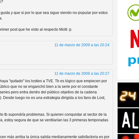
s?
gusta y que si por lo que sea sigue siendo no-popular por estos
a.
primer post que he visto al respecto Molti :p.
tos de Amazon
11 de marzo de 2009 a las 20:24
11 de marzo de 2009 a las 20:27
aya "quitado" los losties a TVE. Tb es lógico que empiecen por
público que no se enganchó bien a la serie por el constante
series pero entra dentro del público objetivo de la cadena
ra). Desde luego no es una estrategia dirigida a los fans de Lost,
to tb supondría problemas. Si quieren conquistar al sector de la
 Personajes de Series de
a, estoy segura de que se ventilarían las 3 primeras temporadas
en más arriba la única salida medianamente satisfactoria es por