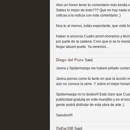
extinción
Alex un honor tener tu comentario más bestia 
MOLTISANTI
Sabes lo mejor de todo??? Que no hay nada e
Recomendación de la semana
criticas a la noticia con este comentario ;)
Noa tu al menos, estás expectante, que visto lo 
Haber si anuncia Cuatro pront ohorarios y fec
por parte de la cadena. Creo que si se lo monta
llegar abuen pueto. Ya veremos...
Expediente X: Guía par
Diego del Pozo
Said,
MOLTISANTI
Janira y Spidermarga me habeis pillado comen
Recomendación de la semana
Janira pienso como tú tanto en que la acción no
aún no conoce la serie. Y sobre el mejor horario
Spidermarga no lo dudes!!! Está claro que Cuat
publicidad gratuita en este mundillo y en el b
gente podrá disfrutar de esta obra de arte ;)
Saludos!!!!
La taquilla de las series
OsKar108
Said,