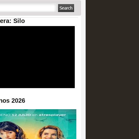
era: Silo
nos 2026