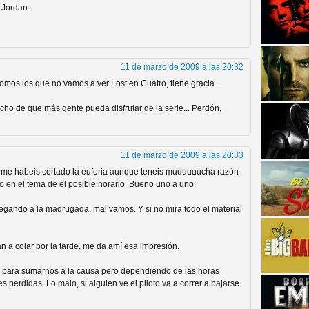
 Jordan.
11 de marzo de 2009 a las 20:32
omos los que no vamos a ver Lost en Cuatro, tiene gracia...
cho de que más gente pueda disfrutar de la serie... Perdón,
strellas de cine y
11 de marzo de 2009 a las 20:33
y me habeis cortado la euforia aunque teneis muuuuuucha razón
o en el tema de el posible horario. Bueno uno a uno:
elegando a la madrugada, mal vamos. Y si no mira todo el material
 a colar por la tarde, me da amí esa impresión.
de para sumarnos a la causa pero dependiendo de las horas
adas están en peligro de
perdidas. Lo malo, si alguien ve el piloto va a correr a bajarse