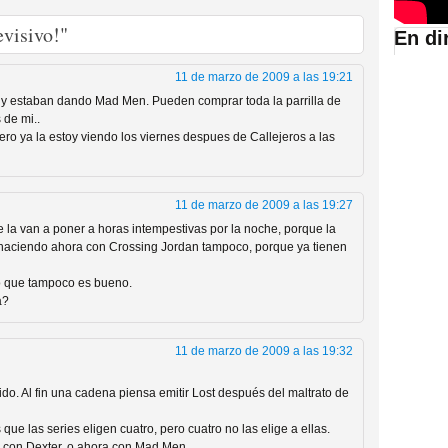
visivo!"
En di
suario de HBO España
11 de marzo de 2009 a las 19:21
o y estaban dando Mad Men. Pueden comprar toda la parrilla de
 de mi..
ro ya la estoy viendo los viernes despues de Callejeros a las
11 de marzo de 2009 a las 19:27
la van a poner a horas intempestivas por la noche, porque la
n haciendo ahora con Crossing Jordan tampoco, porque ya tienen
lo que tampoco es bueno.
a?
abar siendo una de las
istoria
11 de marzo de 2009 a las 19:32
o. Al fin una cadena piensa emitir Lost después del maltrato de
e las series eligen cuatro, pero cuatro no las elige a ellas.
con Dexter, o ahora con Mad Men.