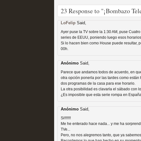
23 Response to "¡Bombazo Tele
Mi experiencia como u
LoFelip
Said,
Ayer puse la TV sobre la 1:30 AM, puse Cuatr
MOLTISANTI
series de EEUU, poniendo luego esos horarios
Recomendación de la semana
Si lo hacen bien como House puede resultar, pe
00h.
Anónimo
Said,
Parece que andamos todos de acuerdo, en que 
otra opción ponerla por las tardes como está
dos programas de la casa para ese horario.
La otra posibilidad es clavarla el sábado con 
¿Es imposible que esta serie rompa en Españ
The Get Down o cómo ac
series más caras de la h
Anónimo
Said,
Si!!!!!!!
MOLTISANTI
Me he enterado hace nada... y me ha sorprendid
Recomendación de la semana
TVe...
Pero, no nos alegremos tanto, que ya sabemos qu
Recordemos lo que han hecho en su momento 