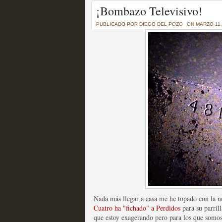
Un recorrido por todas
¡Bombazo Televisivo!
of Thrones a través de s
PUBLICADO POR
DIEGO DEL POZO
ON MARZO 11,
MOLTISANTI
Recomendación de la semana
La burbuja de los jugado
original
MOLTISANTI
Recomendación de la semana
Nada más llegar a casa me he topado con la not
Cuatro ha "fichado" a Perdidos
para su parrill
que estoy exagerando pero para los que somos