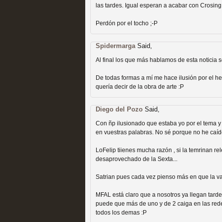
las tardes. Igual esperan a acabar con Crosing
Recomendación de la semana
Perdón por el tocho ;-P
Spidermarga
Said,
Al final los que más hablamos de esta noticia s
De todas formas a mí me hace ilusión por el he
Las productoras de las e
quería decir de la obra de arte :P
televisión
Diego del Pozo
Said,
MOLTISANTI
Con ñp ilusionado que estaba yo por el tema 
Recomendación de la semana
en vuestras palabras. No sé porque no he caíd
LoFelip tiienes mucha razón , si la temrinan r
desaprovechado de la Sexta...
Satrian pues cada vez pienso más en que la van
MFAL está claro que a nosotros ya llegan tar
Las series de 10 tempor
puede que más de uno y de 2 caiga en las redes 
todos los demas :P