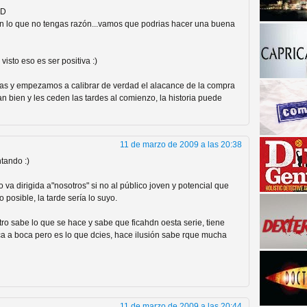
xD
n lo que no tengas razón...vamos que podrias hacer una buena
visto eso es ser positiva :)
has y empezamos a calibrar de verdad el alacance de la compra
n bien y les ceden las tardes al comienzo, la historia puede
a descubrir la "verdad"
11 de marzo de 2009 a las 20:38
tando :)
 va dirigida a"nosotros" si no al público joven y potencial que
 posible, la tarde sería lo suyo.
ro sabe lo que se hace y sabe que ficahdn oesta serie, tiene
oca a boca pero es lo que dcies, hace ilusión sabe rque mucha
11 de marzo de 2009 a las 20:44