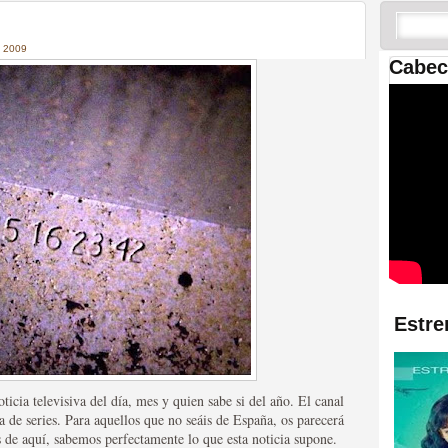
 las temporadas de Game
us mejores tráilers
 2009
Cabec
res de la ficción
Estre
icia televisiva del día, mes y quien sabe si del año. El canal
a de series. Para aquellos que no seáis de España, os parecerá
 de aquí, sabemos perfectamente lo que esta noticia supone.