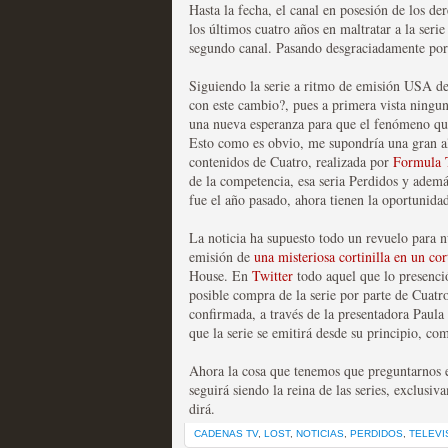
Hasta la fecha, el canal en posesión de los de
los últimos cuatro años en maltratar a la seri
Las series disponibles 
segundo canal. Pasando desgraciadamente por 
tienen fecha de caducid
Siguiendo la serie a ritmo de emisión USA d
con este cambio?, pues a primera vista ningun
MOLTISANTI
una nueva esperanza para que el fenómeno que
Recomendación de la semana
Esto como es obvio, me supondría una gran ale
contenidos de Cuatro, realizada por
Formula
de la competencia, esa seria Perdidos y ademá
fue el año pasado, ahora tienen la oportunida
La noticia ha supuesto todo un revuelo para 
emisión de
una misteriosa cortinilla en un cor
House. En
Twitter
todo aquel que lo presenció
La barrera de las 500 se
posible compra de la serie por parte de Cuatro,
confirmada, a través de la presentadora Paul
desde Silicon Valley
que la serie se emitirá desde su principio, c
MOLTISANTI
Ahora la cosa que tenemos que preguntarnos es
Recomendación de la semana
seguirá siendo la reina de las series, exclusiv
dirá.
CADENAS TV
,
LOST
,
NOTICIAS
,
PERDIDOS
,
TELEVI