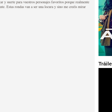
tar y suerte para vuestros personajes favoritos porque realmente
ante. Estas rondas van a ser una locura y sino me creéis mirar
en las plataformas SVOD
ad
Tráil
ries al año se superará