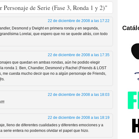
 Personaje de Serie (Fase 3, Ronda 1 y 2)"
22 de diciembre de 2008 a las 17:22
Catá
Chandler, Desmond y Dwight en primera ronda y en segunda,
ies de viajes en el tiempo
 la grandísima Lorelai, que espero que no se quede atrás, con todo
22 de diciembre de 2008 a las 17:35
sonajes que quedan en ambas rondas, aún he podido elegir
e la ronda 1: Ben, Chandler, Desmond y Rachel (Friends & LOST
oss, me cuesta mucho decir que no a algún personaje de Friends,
@s.
22 de diciembre de 2008 a las 18:03
!!!
británica que no es
22 de diciembre de 2008 a las 18:19
je, lleno de diferentes cualidades y diferentes emociones y a
la serie entera no podemos olvidar el papel que hizo.