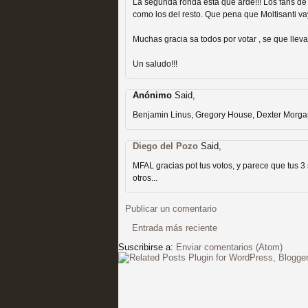
La segunda ronda está que arde!!! Los fans de 
Recomendación de la semana
como los del resto. Que pena que Moltisanti va
Muchas gracia sa todos por votar , se que llev
Un saludo!!!
Anónimo
Said,
Las productoras de las e
Benjamin Linus, Gregory House, Dexter Morgan
televisión
Diego del Pozo
Said,
MOLTISANTI
MFAL gracias pot tus votos, y parece que tus 3
Recomendación de la semana
otros...
Publicar un comentario
Entrada más reciente
Suscribirse a:
Enviar comentarios (Atom)
Las series de 10 tempor