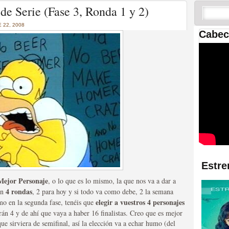
 las temporadas de Game
de Serie (Fase 3, Ronda 1 y 2)
us mejores tráilers
 22, 2008
Cabec
res de la ficción
Estre
 Mejor Personaje
, o lo que es lo mismo, la que nos va a dar a
4 rondas
 en
, 2 para hoy y si todo va como debe, 2 la semana
elegir a vuestros 4 personajes
mo en la segunda fase, tenéis que
arán 4 y de ahí que vaya a haber 16 finalistas. Creo que es mejor
 que sirviera de semifinal, así la elección va a echar humo (del