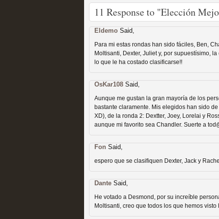
11 Response to "Elección Mejor
Eldemo
Said,
Para mi estas rondas han sido fáciles, Ben, 
Fin de ciclo para las ser
Moltisanti, Dexter, Juliet y, por supuestísimo,
lo que le ha costado clasificarse!!
MOLTISANTI
Recomendación de la semana
OsKar108
Said,
Aunque me gustan la gran mayoría de los per
bastante claramente. Mis elegidos han sido d
XD), de la ronda 2: Dextter, Joey, Lorelai y R
aunque mi favorito sea Chandler. Suerte a tod
Fon
Said,
espero que se clasifiquen Dexter, Jack y Rachel
Taboo es otra miniserie 
Dante
Said,
miniserie
He votado a Desmond, por su increíble persona
MOLTISANTI
Moltisanti, creo que todos los que hemos visto 
Recomendación de la semana