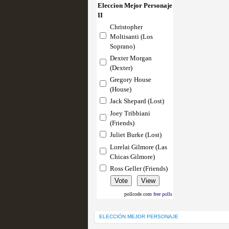
Eleccion Mejor Personaje
II
Christopher
Mi experiencia como u
Moltisanti (Los
Soprano)
MOLTISANTI
Dexter Morgan
Recomendación de la semana
(Dexter)
Gregory House
(House)
Jack Shepard (Lost)
Joey Tribbiani
(Friends)
Juliet Burke (Lost)
Lorelai Gilmore (Las
Chicas Gilmore)
The Get Down o cómo ac
Ross Geller (Friends)
series más caras de la h
MOLTISANTI
pollcode.com
free polls
Recomendación de la semana
ELECCIÓN MEJOR PERSONAJE