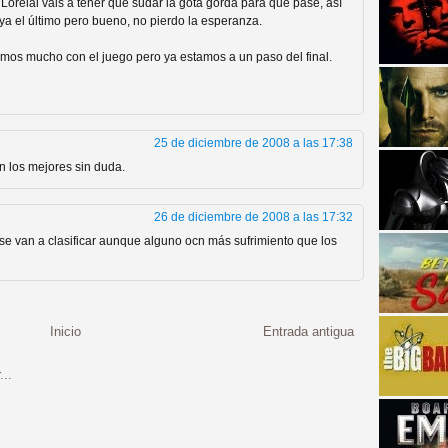
Lorelai vais a tener que sudar la gota gorda para que pase, así
ya el último pero bueno, no pierdo la esperanza.
amos mucho con el juego pero ya estamos a un paso del final.
25 de diciembre de 2008 a las 17:38
strellas de cine y
 los mejores sin duda.
26 de diciembre de 2008 a las 17:32
 se van a clasificar aunque alguno ocn más sufrimiento que los
Inicio
Entrada antigua
adas están en peligro de