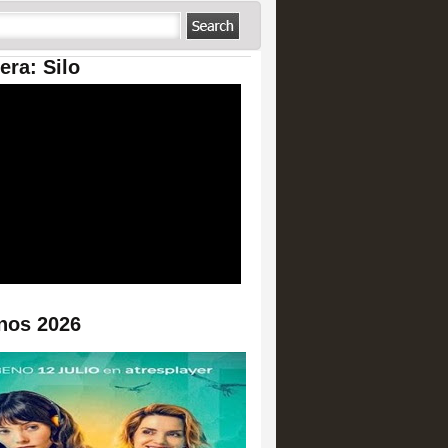
era: Silo
nos 2026