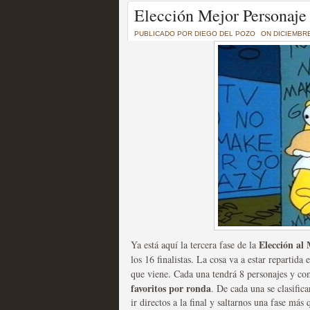
Un recorrido por todas
Elección Mejor Personaje 
of Thrones a través de s
PUBLICADO POR
DIEGO DEL POZO
ON DICIEMBRE
MOLTISANTI
Recomendación de la semana
La burbuja de los jugado
original
MOLTISANTI
Recomendación de la semana
Elección al
Ya está aquí la tercera fase de la
los 16 finalistas. La cosa va a estar repartida
que viene. Cada una tendrá 8 personajes y co
favoritos por ronda
. De cada una se clasific
ir directos a la final y saltarnos una fase más