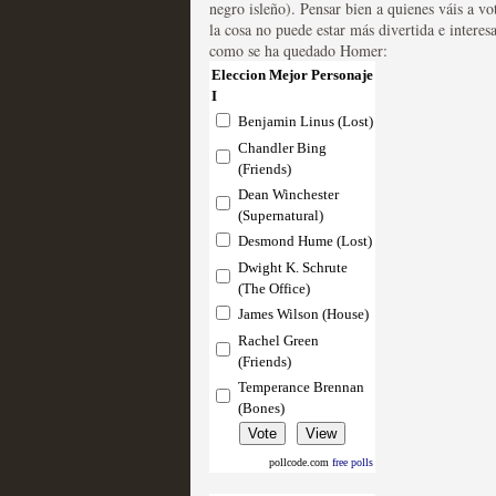
negro isleño). Pensar bien a quienes váis a vo
la cosa no puede estar más divertida e interes
Las series disponibles 
como se ha quedado Homer:
Eleccion Mejor Personaje
tienen fecha de caducid
I
MOLTISANTI
Benjamin Linus (Lost)
Recomendación de la semana
Chandler Bing
(Friends)
Dean Winchester
(Supernatural)
Desmond Hume (Lost)
Dwight K. Schrute
(The Office)
La barrera de las 500 se
James Wilson (House)
Rachel Green
desde Silicon Valley
(Friends)
MOLTISANTI
Temperance Brennan
Recomendación de la semana
(Bones)
pollcode.com
free polls