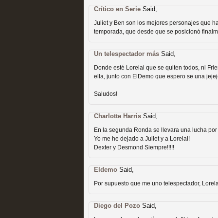
Crítico en Serie
Said,
Juliet y Ben son los mejores personajes que ha
temporada, que desde que se posicionó finalm
Un telespectador más
Said,
Las temporadas de pilo
Donde esté Lorelai que se quiten todos, ni Frie
ella, junto con ElDemo que espero se una jeje
MOLTISANTI
Recomendación de la semana
Saludos!
Charlotte Harris
Said,
En la segunda Ronda se llevara una lucha por l
Yo me he dejado a Juliet y a Lorelai!
Dexter y Desmond Siempre!!!!!
Eldemo
Said,
Galería con los Mejores
Por supuesto que me uno telespectador, Lorelai
Televisión
Diego del Pozo
Said,
MOLTISANTI