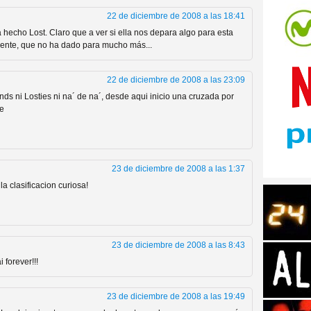
22 de diciembre de 2008 a las 18:41
 hecho Lost. Claro que a ver si ella nos depara algo para esta
ente, que no ha dado para mucho más...
22 de diciembre de 2008 a las 23:09
tos de Amazon
nds ni Losties ni na´ de na´, desde aqui inicio una cruzada por
je
23 de diciembre de 2008 a las 1:37
a clasificacion curiosa!
23 de diciembre de 2008 a las 8:43
 Personajes de Series de
 forever!!!
23 de diciembre de 2008 a las 19:49