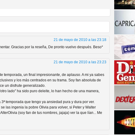
21 de mayo de 2010 a las 23:18
ntar. Gracias por la reseña, De pronto vuelvo después. Beso*
a descubrir la "verdad"
21 de mayo de 2010 a las 23:23
e temporada, un final impresionante, de aplauso. A mi ya sabes
lusivos y los más centrados en su trama. Soy fan absoluta de
uce un disfrute generalizado.
tro lado" ha sido puro deleite, lo han hecho de una manera,
a 3ª temporada que tengo ya ansiedad pura y dura por ver.
e las ingenia la pobre Olivia para volver, si Peter y Walter
lterOlivia (soy fan de tus nombres, jajaja) ver la que lían... Me