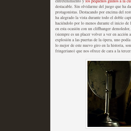
entretenimiento y
los pequeños guiños a la cu
destacable. Sin olvidarme del juego que ha dad
Las series disponibles 
protagonistas. Destacando por encima del re
ha alegrado la vista durante todo el doble cap
tienen fecha de caducid
haciéndolo por lo menos durante el inicio de 
en esta ocasión con un cliffhanger demoledor
MOLTISANTI
(siempre es un placer volver a ver en acción 
Recomendación de la semana
explosión a las puertas de la ópera, uno pod
lo mejor de este nuevo giro en la historia, son
fringeriano) que nos ofrece de cara a la terce
La barrera de las 500 se
desde Silicon Valley
MOLTISANTI
Recomendación de la semana