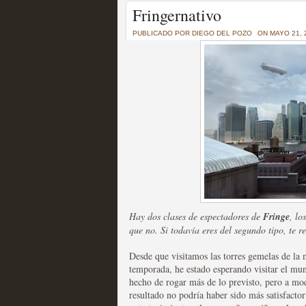
Un recorrido por todas
Fringernativo
of Thrones a través de s
PUBLICADO POR
DIEGO DEL POZO
ON MAYO 21, 
MOLTISANTI
Recomendación de la semana
La burbuja de los jugado
original
Hay dos clases de espectadores de
Fringe
, lo
MOLTISANTI
que no. Si todavía eres del segundo tipo, te 
Recomendación de la semana
Desde que visitamos las torres gemelas de la
temporada, he estado esperando visitar el mu
hecho de rogar más de lo previsto, pero a mod
resultado no podría haber sido más satisfacto