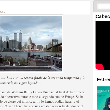
 las temporadas de Game
us mejores tráilers
2010
Cabec
res de la ficción
s que han visto la
season finale de la segunda temporada
y los
Estre
recomiendo no seguir leyendo...
 mano de William Bell y Olivia Dunham al final de la primera
ndo alternativo durante todo el segundo año de Fringe. Se ha
o de cierre del mismo, al fin lo hemos podido hacer y el
rio. "Over There" ha sido una notable season finale, donde el