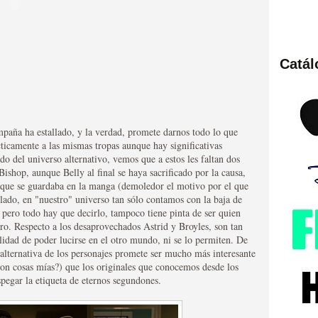
Catá
ies de viajes en el tiempo
mpaña ha estallado, y la verdad, promete darnos todo lo que
ticamente a las mismas tropas aunque hay significativas
do del universo alternativo, vemos que a estos les faltan dos
ishop, aunque Belly al final se haya sacrificado por la causa,
s que se guardaba en la manga (demoledor el motivo por el que
 lado, en "nuestro" universo tan sólo contamos con la baja de
r pero todo hay que decirlo, tampoco tiene pinta de ser quien
tro. Respecto a los desaprovechados Astrid y Broyles, son tan
lidad de poder lucirse en el otro mundo, ni se lo permiten. De
británica que no es
 alternativa de los personajes promete ser mucho más interesante
 son cosas mías?) que los originales que conocemos desde los
spegar la etiqueta de eternos segundones.