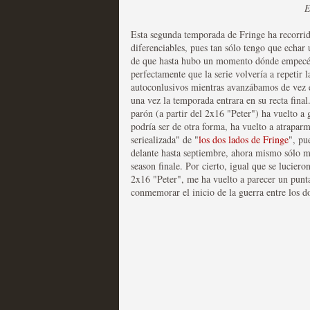
E
Esta segunda temporada de Fringe ha recorrid
diferenciables, pues tan sólo tengo que echa
Mi experiencia como u
de que hasta hubo un momento dónde empecé 
perfectamente que la serie volvería a repetir
MOLTISANTI
autoconlusivos mientras avanzábamos de vez e
Recomendación de la semana
una vez la temporada entrara en su recta final
parón (a partir del 2x16 "Peter") ha vuelto a
podría ser de otra forma, ha vuelto a atraparm
seriealizada" de "
los dos lados de Fringe
", pu
delante hasta septiembre, ahora mismo sólo m
season finale. Por cierto, igual que se luciero
2x16 "Peter", me ha vuelto a parecer un punt
conmemorar el inicio de la guerra entre los 
The Get Down o cómo ac
series más caras de la h
MOLTISANTI
Recomendación de la semana