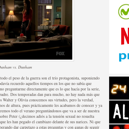
tos de Amazon
unham vs. Dunham
 todo el peso de la guerra son el trío protagonista, suponiendo
odavía recuerdo aquellos tiempos en los que no sabía que
r no preguntarme directamente que es lo que hacía por la serie,
u padre. Dos temporadas dan para mucho, no hay nada más que
os Walter y Olivia conocemos sus virtudes, pero la verdad,
nos de altura, pues prácticamente les acabamos de conocer y ya
 Personajes de Series de
tiremos todo el verano preguntándonos que va a ser de nuestra
obre Peter (¿decimos adiós a la tensión sexual no resuelta
que les han pegado el cambiazo delante de sus narices. Ni que
sperando dar carpetazo a estas preguntas y con ganas de seguir