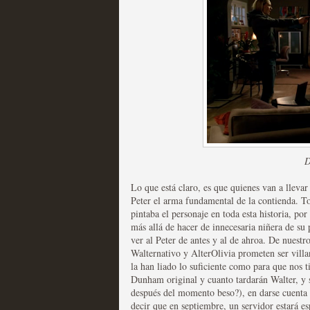
Las temporadas de pilo
MOLTISANTI
Recomendación de la semana
D
Lo que está claro, es que quienes van a llevar
Peter el arma fundamental de la contienda. T
pintaba el personaje en toda esta historia, po
más allá de hacer de innecesaria niñera de s
ver al Peter de antes y al de ahroa. De nuestr
Walternativo y AlterOlivia prometen ser villa
Galería con los Mejores
la han liado lo suficiente como para que nos 
Dunham original y cuanto tardarán Walter, y s
Televisión
después del momento beso?), en darse cuenta 
decir que en septiembre, un servidor estará e
MOLTISANTI