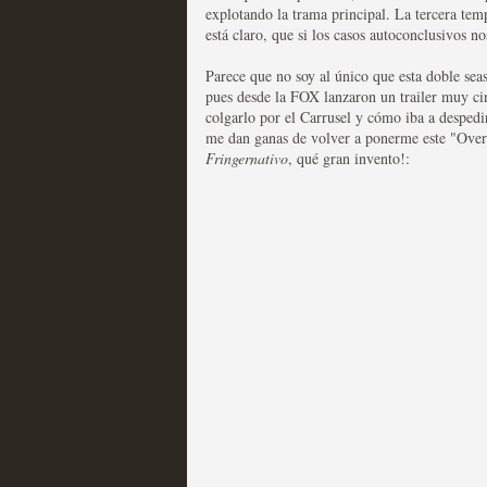
explotando la trama principal. La tercera tem
Recomendación de la semana
está claro, que si los casos autoconclusivos n
Parece que no soy al único que esta doble seas
pues desde la FOX lanzaron un trailer muy c
colgarlo por el Carrusel y cómo iba a despedir
me dan ganas de volver a ponerme este "Over
Fringernativo
, qué gran invento!:
Las productoras de las e
televisión
MOLTISANTI
Recomendación de la semana
Las series de 10 tempor