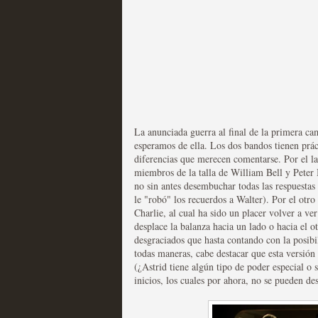
Fin de ciclo para las ser
MOLTISANTI
Recomendación de la semana
La anunciada guerra al final de la primera ca
esperamos de ella. Los dos bandos tienen prác
diferencias que merecen comentarse. Por el la
miembros de la talla de William Bell y Peter B
no sin antes desembuchar todas las respuesta
le "robó" los recuerdos a Walter). Por el otro
Charlie, al cual ha sido un placer volver a ve
desplace la balanza hacia un lado o hacia el o
desgraciados que hasta contando con la posibi
Taboo es otra miniserie 
todas maneras, cabe destacar que esta versión
(¿Astrid tiene algún tipo de poder especial o
miniserie
inicios, los cuales por ahora, no se pueden de
MOLTISANTI
Recomendación de la semana