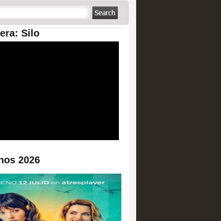
era: Silo
nos 2026