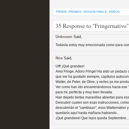
extinción
MOLTISANTI
FRINGE
,
PROMOS
,
SEASON FINALE
,
VIDEOS
Recomendación de la semana
35 Response to "Fringernativo"
Unknown
Said,
Todavía estoy muy emocionada como para come
Expediente X: Guía par
Noa
Said,
Uff! ¡Qué grandee!
MOLTISANTI
Amo Fringe, Adoro Fringe! Ha sido un pedazo d
Recomendación de la semana
que me ha gustado siempre, capítulos autoconc
Walter, de Peter, de Olive, y verles ya me prod
Ver como han ido encaminándonos hacia ese "o
para mi, perfecta y muy bien llevada.
Han dejado tantas maravillas abiertas para es
Descubrir cuales son esas instrucciones, como s
descubrirán el "cambiazo", esos Walternativo y A
quedaría aquí hasta mañana hablando...
¡Qué grandeee! Que lejos queda Septiembre...
La taquilla de las series