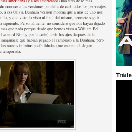
ltura americana (y a los americanos)
han sido de lo más
o conocer a las versiones paralelas de casi todos los personajes
en las plataformas SVOD
sto, a esa Olivia Dunham versión morena que a más de uno nos
ítulo, y que visto lo visto al final del mismo, promete seguir
ad
la siguiente. Personalmente, no considero que nos hayan dejado
, más que nada porque desde que hemos visto a William Bell
a Leonard Nimoy por la serie) abrir los ojos después de la
ía imaginarse que habían pegado el cambiazo a la Dunham, pero
 las nuevas infinitas posibilidades (me encanta el slogan
ra temporada.
Tráil
ries al año se superará