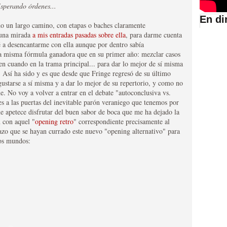
sperando órdenes...
En di
o un largo camino, con etapas o baches claramente
r una mirada
a mis entradas pasadas sobre ella
, para darme cuenta
suario de HBO España
a desencantarme con ella aunque por dentro sabía
 la misma fórmula ganadora que en su primer año: mezclar casos
n cuando en la trama principal... para dar lo mejor de sí misma
. Así ha sido y es que desde que Fringe regresó de su último
 gustarse a sí misma y a dar lo mejor de su repertorio, y como no
e. No voy a volver a entrar en el debate "autoconclusiva vs.
es a las puertas del inevitable parón veraniego que tenemos por
e apetece disfrutar del buen sabor de boca que me ha dejado la
n con aquel "
opening retro
" correspondiente precisamente al
azo que se hayan currado este nuevo "opening alternativo" para
dos mundos:
abar siendo una de las
istoria