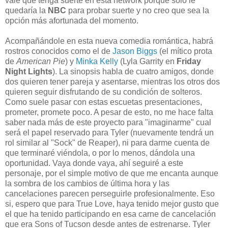
vale que tenga suerte en esta network porque solo le
quedaría la
NBC
para probar suerte y no creo que sea la
opción más afortunada del momento.
Acompañándole en esta nueva comedia romántica, habrá
rostros conocidos como el de
Jason Biggs
(el mítico prota
de
American Pie
) y
Minka Kelly
(Lyla Garrity en
Friday
Night Lights
). La sinopsis habla de cuatro amigos, donde
dos quieren tener pareja y asentarse, mientras los otros dos
quieren seguir disfrutando de su condición de solteros.
Como suele pasar con estas escuetas presentaciones,
prometer, promete poco. A pesar de esto, no me hace falta
saber nada más de este proyecto para "imaginarme" cual
será el papel reservado para Tyler (nuevamente tendrá un
rol similar al "Sock" de Reaper), ni para darme cuenta de
que terminaré viéndola, o por lo menos, dándola una
oportunidad. Vaya donde vaya, ahí seguiré a este
personaje, por el simple motivo de que me encanta aunque
la sombra de los cambios de última hora y las
cancelaciones parecen perseguirle profesionalmente. Eso
si, espero que para True Love, haya tenido mejor gusto que
el que ha tenido participando en esa carne de cancelación
que era Sons of Tucson desde antes de estrenarse. Tyler