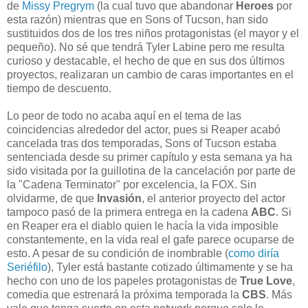
de
Missy Pregrym
(la cual tuvo que abandonar
Heroes
por
esta razón) mientras que en Sons of Tucson, han sido
sustituidos dos de los tres niños protagonistas (el mayor y el
pequeño). No sé que tendrá Tyler Labine pero me resulta
curioso y destacable, el hecho de que en sus dos últimos
proyectos, realizaran un cambio de caras importantes en el
tiempo de descuento.
Lo peor de todo no acaba aquí en el tema de las
coincidencias alrededor del actor, pues si Reaper acabó
cancelada tras dos temporadas, Sons of Tucson estaba
sentenciada desde su primer capítulo y esta semana ya ha
sido visitada por la guillotina de la cancelación por parte de
la "Cadena Terminator" por excelencia, la FOX. Sin
olvidarme, de que
Invasión
, el anterior proyecto del actor
tampoco pasó de la primera entrega en la cadena
ABC
. Si
en Reaper era el diablo quien le hacía la vida imposible
constantemente, en la vida real el gafe parece ocuparse de
esto. A pesar de su condición de inombrable (
como diría
Seriéfilo
), Tyler está bastante cotizado últimamente y se ha
hecho con uno de los papeles protagonistas de
True Love
,
comedia que estrenará la próxima temporada la
CBS
. Más