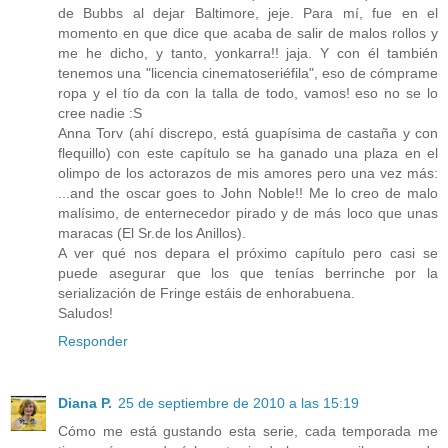
de Bubbs al dejar Baltimore, jeje. Para mí, fue en el
momento en que dice que acaba de salir de malos rollos y
me he dicho, y tanto, yonkarra!! jaja. Y con él también
tenemos una "licencia cinematoseriéfila", eso de cómprame
ropa y el tío da con la talla de todo, vamos! eso no se lo
cree nadie :S
Anna Torv (ahí discrepo, está guapísima de castaña y con
flequillo) con este capítulo se ha ganado una plaza en el
olimpo de los actorazos de mis amores pero una vez más:
...and the oscar goes to John Noble!! Me lo creo de malo
malísimo, de enternecedor pirado y de más loco que unas
maracas (El Sr.de los Anillos).
A ver qué nos depara el próximo capítulo pero casi se
puede asegurar que los que tenías berrinche por la
serialización de Fringe estáis de enhorabuena.
Saludos!
Responder
Diana P.
25 de septiembre de 2010 a las 15:19
Cómo me está gustando esta serie, cada temporada me