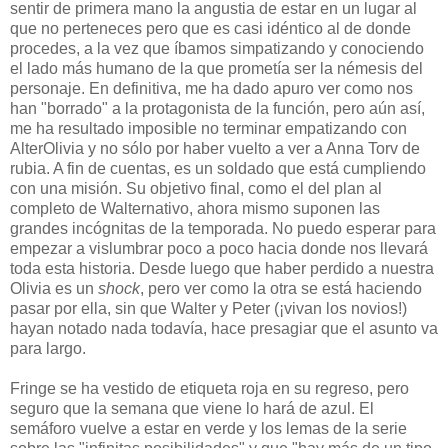
sentir de primera mano la angustia de estar en un lugar al
que no perteneces pero que es casi idéntico al de donde
procedes, a la vez que íbamos simpatizando y conociendo
el lado más humano de la que prometía ser la némesis del
personaje. En definitiva, me ha dado apuro ver como nos
han "borrado" a la protagonista de la función, pero aún así,
me ha resultado imposible no terminar empatizando con
AlterOlivia y no sólo por haber vuelto a ver a Anna Torv de
rubia. A fin de cuentas, es un soldado que está cumpliendo
con una misión. Su objetivo final, como el del plan al
completo de Walternativo, ahora mismo suponen las
grandes incógnitas de la temporada. No puedo esperar para
empezar a vislumbrar poco a poco hacia donde nos llevará
toda esta historia. Desde luego que haber perdido a nuestra
Olivia es un
shock
, pero ver como la otra se está haciendo
pasar por ella, sin que Walter y Peter (¡vivan los novios!)
hayan notado nada todavía, hace presagiar que el asunto va
para largo.
Fringe se ha vestido de etiqueta roja en su regreso, pero
seguro que la semana que viene lo hará de azul. El
semáforo vuelve a estar en verde y los lemas de la serie