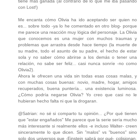
tiene más ganada (al contrario de lo que me iba pasando
con Lost!)
Me encanta cómo Olivia ha ido aceptando ser quien no
es... sobre todo -ya lo he comentado en otro blog- porque
me parece una reacción muy lógica del personaje. La Olivia
que conocemos es una mujer con muchos traumas y
problemas que arrastra desde hace tiempo (la muerte de
su madre, todo el asunto de su padre, el hecho de estar
sola y no saber cómo abrirse a los demás o tener una
relación, no sabe ser feliz... casi nunca sonríe -no como
Olivia2).
Ahora le ofrecen una vida sin todas esas cosas malas, y
con muchas cosas buenas: novio, madre, hogar, amigos
recuperados, buena puntería... una existencia luminosa.
¿Cómo podría negarse Olivia? Yo creo que casi no le
hubieran hecho falta ni que la drogaran.
@Satrian: no sé si comparto tu opinión... ¿Por qué tienen
que "estar engañados" Me parece que la serie sería mucho
más interesante si realmente ellos -e incluso Walter- creen
sinceramente lo que dicen. Sin "malos" vs "buenos" sino
solo dos universos que -Einstein sabrá por qué- colisionan,