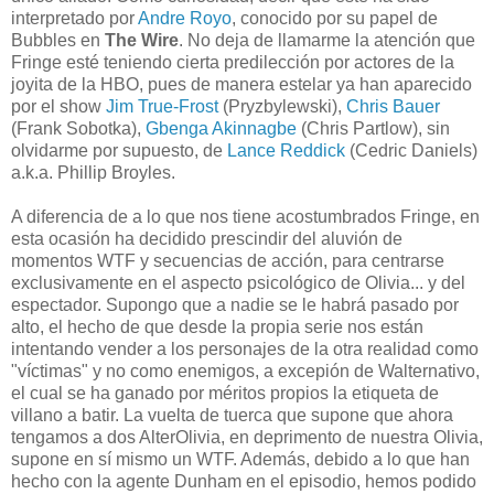
interpretado por
Andre Royo
, conocido por su papel de
Bubbles en
The Wire
. No deja de llamarme la atención que
Fringe esté teniendo cierta predilección por actores de la
joyita de la HBO, pues de manera estelar ya han aparecido
por el show
Jim True-Frost
(Pryzbylewski),
Chris Bauer
(Frank Sobotka),
Gbenga Akinnagbe
(Chris Partlow), sin
olvidarme por supuesto, de
Lance Reddick
(Cedric Daniels)
a.k.a. Phillip Broyles.
A diferencia de a lo que nos tiene acostumbrados Fringe, en
esta ocasión ha decidido prescindir del aluvión de
momentos WTF y secuencias de acción, para centrarse
exclusivamente en el aspecto psicológico de Olivia... y del
espectador. Supongo que a nadie se le habrá pasado por
alto, el hecho de que desde la propia serie nos están
intentando vender a los personajes de la otra realidad como
"víctimas" y no como enemigos, a excepión de Walternativo,
el cual se ha ganado por méritos propios la etiqueta de
villano a batir. La vuelta de tuerca que supone que ahora
tengamos a dos AlterOlivia, en deprimento de nuestra Olivia,
supone en sí mismo un WTF. Además, debido a lo que han
hecho con la agente Dunham en el episodio, hemos podido