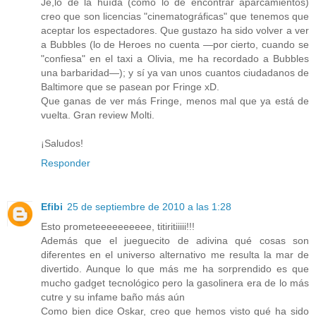
Je,lo de la huída (como lo de encontrar aparcamientos)
creo que son licencias "cinematográficas" que tenemos que
aceptar los espectadores. Que gustazo ha sido volver a ver
a Bubbles (lo de Heroes no cuenta —por cierto, cuando se
"confiesa" en el taxi a Olivia, me ha recordado a Bubbles
una barbaridad—); y sí ya van unos cuantos ciudadanos de
Baltimore que se pasean por Fringe xD.
Que ganas de ver más Fringe, menos mal que ya está de
vuelta. Gran review Molti.
¡Saludos!
Responder
Efibi
25 de septiembre de 2010 a las 1:28
Esto prometeeeeeeeeee, titiritiiiii!!!
Además que el jueguecito de adivina qué cosas son
diferentes en el universo alternativo me resulta la mar de
divertido. Aunque lo que más me ha sorprendido es que
mucho gadget tecnológico pero la gasolinera era de lo más
cutre y su infame baño más aún
Como bien dice Oskar, creo que hemos visto qué ha sido