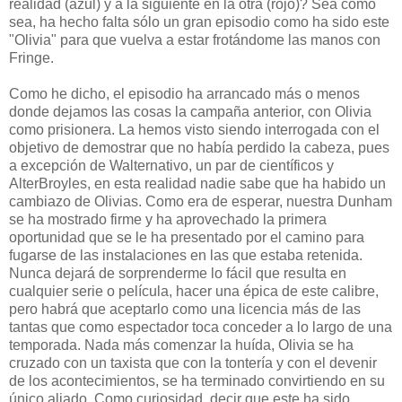
realidad (azul) y a la siguiente en la otra (rojo)? Sea como
sea, ha hecho falta sólo un gran episodio como ha sido este
"Olivia" para que vuelva a estar frotándome las manos con
Fringe.
Como he dicho, el episodio ha arrancado más o menos
donde dejamos las cosas la campaña anterior, con Olivia
como prisionera. La hemos visto siendo interrogada con el
objetivo de demostrar que no había perdido la cabeza, pues
a excepción de Walternativo, un par de científicos y
AlterBroyles, en esta realidad nadie sabe que ha habido un
cambiazo de Olivias. Como era de esperar, nuestra Dunham
se ha mostrado firme y ha aprovechado la primera
oportunidad que se le ha presentado por el camino para
fugarse de las instalaciones en las que estaba retenida.
Nunca dejará de sorprenderme lo fácil que resulta en
cualquier serie o película, hacer una épica de este calibre,
pero habrá que aceptarlo como una licencia más de las
tantas que como espectador toca conceder a lo largo de una
temporada. Nada más comenzar la huída, Olivia se ha
cruzado con un taxista que con la tontería y con el devenir
de los acontecimientos, se ha terminado convirtiendo en su
único aliado. Como curiosidad, decir que este ha sido