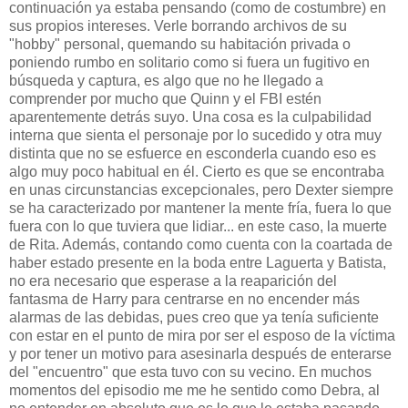
continuación ya estaba pensando (como de costumbre) en
sus propios intereses. Verle borrando archivos de su
"hobby" personal, quemando su habitación privada o
poniendo rumbo en solitario como si fuera un fugitivo en
búsqueda y captura, es algo que no he llegado a
comprender por mucho que Quinn y el FBI estén
aparentemente detrás suyo. Una cosa es la culpabilidad
interna que sienta el personaje por lo sucedido y otra muy
distinta que no se esfuerce en esconderla cuando eso es
algo muy poco habitual en él. Cierto es que se encontraba
en unas circunstancias excepcionales, pero Dexter siempre
se ha caracterizado por mantener la mente fría, fuera lo que
fuera con lo que tuviera que lidiar... en este caso, la muerte
de Rita. Además, contando como cuenta con la coartada de
haber estado presente en la boda entre Laguerta y Batista,
no era necesario que esperase a la reaparición del
fantasma de Harry para centrarse en no encender más
alarmas de las debidas, pues creo que ya tenía suficiente
con estar en el punto de mira por ser el esposo de la víctima
y por tener un motivo para asesinarla después de enterarse
del "encuentro" que esta tuvo con su vecino. En muchos
momentos del episodio me me he sentido como Debra, al