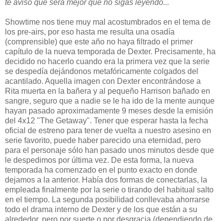
te aviso que será mejor que no sigas leyendo...
Showtime nos tiene muy mal acostumbrados en el tema de
los pre-airs, por eso hasta me resulta una osadía
(comprensible) que este año no haya filtrado el primer
capítulo de la nueva temporada de Dexter. Precisamente, ha
decidido no hacerlo cuando era la primera vez que la serie
se despedía dejándonos metafóricamente colgados del
acantilado. Aquella imagen con Dexter encontrándose a
Rita muerta en la bañera y al pequeño Harrison bañado en
sangre, seguro que a nadie se le ha ido de la mente aunque
hayan pasado aproximadamente 9 meses desde la emisión
del 4x12 "The Getaway". Tener que esperar hasta la fecha
oficial de estreno para tener de vuelta a nuestro asesino en
serie favorito, puede haber parecido una eternidad, pero
para el personaje sólo han pasado unos minutos desde que
le despedimos por última vez. De esta forma, la nueva
temporada ha comenzado en el punto exacto en donde
dejamos a la anterior. Había dos formas de conectarlas, la
empleada finalmente por la serie o tirando del habitual salto
en el tiempo. La segunda posibilidad conllevaba ahorrarse
todo el drama interno de Dexter y de los que están a su
alrededor, pero por suerte o por desgracia (dependiendo de