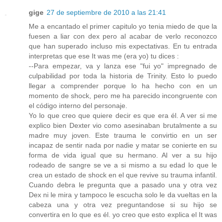
gige
27 de septiembre de 2010 a las 21:41
Me a encantado el primer capitulo yo tenia miedo de que la
fuesen a liar con dex pero al acabar de verlo reconozco
que han superado incluso mis expectativas. En tu entrada
interpretas que ese It was me (era yo) tu dices :
--Para empezar, va y lanza ese "fui yo" impregnado de
culpabilidad por toda la historia de Trinity. Esto lo puedo
llegar a comprender porque lo ha hecho con en un
momento de shock, pero me ha parecido incongruente con
el código interno del personaje.
Yo lo que creo que quiere decir es que era él. A ver si me
explico bien Dexter vio como asesinaban brutalmente a su
madre muy joven. Este trauma le convirtio en un ser
incapaz de sentir nada por nadie y matar se conierte en su
forma de vida igual que su hermano. Al ver a su hijo
rodeado de sangre se ve a si mismo a su edad lo que le
crea un estado de shock en el que revive su trauma infantil.
Cuando debra le pregunta que a pasado una y otra vez
Dex ni le mira y tampoco le escucha solo le da vueltas en la
cabeza una y otra vez preguntandose si su hijo se
convertira en lo que es él. yo creo que esto explica el It was