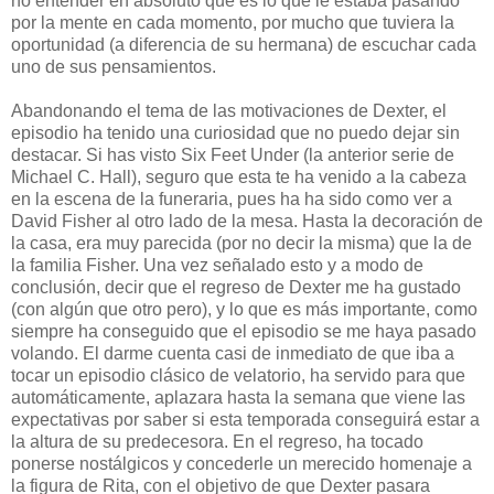
no entender en absoluto que es lo que le estaba pasando
por la mente en cada momento, por mucho que tuviera la
oportunidad (a diferencia de su hermana) de escuchar cada
uno de sus pensamientos.
Abandonando el tema de las motivaciones de Dexter, el
episodio ha tenido una curiosidad que no puedo dejar sin
destacar. Si has visto Six Feet Under (la anterior serie de
Michael C. Hall), seguro que esta te ha venido a la cabeza
en la escena de la funeraria, pues ha ha sido como ver a
David Fisher al otro lado de la mesa. Hasta la decoración de
la casa, era muy parecida (por no decir la misma) que la de
la familia Fisher. Una vez señalado esto y a modo de
conclusión, decir que el regreso de Dexter me ha gustado
(con algún que otro pero), y lo que es más importante, como
siempre ha conseguido que el episodio se me haya pasado
volando. El darme cuenta casi de inmediato de que iba a
tocar un episodio clásico de velatorio, ha servido para que
automáticamente, aplazara hasta la semana que viene las
expectativas por saber si esta temporada conseguirá estar a
la altura de su predecesora. En el regreso, ha tocado
ponerse nostálgicos y concederle un merecido homenaje a
la figura de Rita, con el objetivo de que Dexter pasara