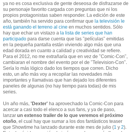
ya no es cosa exclusiva de gente deseosa de disfrazarse de
su personaje favorito cargada con preguntas que ni los
propios protagonistas saben responder. La edición de este
año, también ha servido para confirmar que
la televisión le
está ganando el terreno al cine
en muchos sentidos. Sólo
hay que echar un vistazo a
la lista de series que han
participado
para darse cuenta que las "películas" emitidas
en la pequeña pantalla están viviendo algo más que una
edad dorada en cuanto a calidad y creatividad se refiere.
Para el 2012, no me extrañaría que en vez de "Comic-Con",
cambiaran el nombre del evento por el de "Television-Con".
Sería lo más lógico dado los tiempos que corren. Dicho
esto, un año más voy a recopilar las novedades más
importantes y llamativas que han dejado los diferentes
paneles de algunas (no hay tiempo para todas) de mis
series.
Un año más,
'Dexter'
ha aprovechado la Comic-Con para
acercar a casi todo el elenco a sus fans, y ya de paso,
lanzar
un extenso trailer de lo que veremos el próximo
otoño
, el cual hay que sumar a los dos fantásticos teaser
que Showtime ha lanzado durante este mes de julio (
1
y
2
).