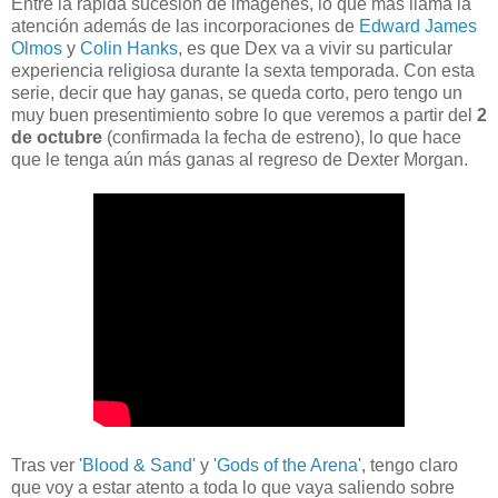
Entre la rápida sucesión de imágenes, lo que más llama la
atención además de las incorporaciones de
Edward James
Olmos
y
Colin Hanks
, es que Dex va a vivir su particular
experiencia religiosa durante la sexta temporada. Con esta
serie, decir que hay ganas, se queda corto, pero tengo un
muy buen presentimiento sobre lo que veremos a partir del
2
de octubre
(confirmada la fecha de estreno), lo que hace
que le tenga aún más ganas al regreso de Dexter Morgan.
Tras ver '
Blood & Sand
' y '
Gods of the Arena
', tengo claro
que voy a estar atento a toda lo que vaya saliendo sobre