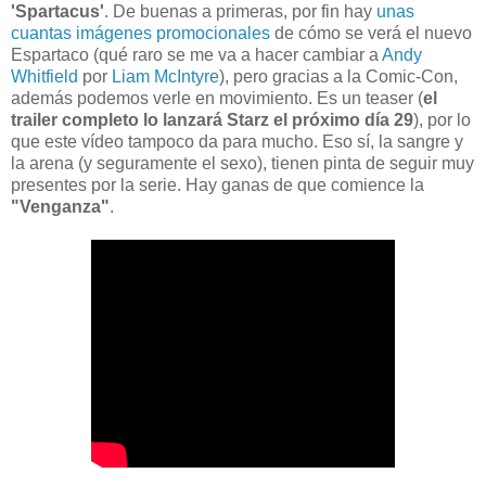
'Spartacus'
. De buenas a primeras, por fin hay
unas
cuantas imágenes promocionales
de cómo se verá el nuevo
Espartaco (qué raro se me va a hacer cambiar a
Andy
Whitfield
por
Liam McIntyre
), pero gracias a la Comic-Con,
además podemos verle en movimiento. Es un teaser (
el
trailer completo lo lanzará Starz el próximo día 29
), por lo
que este vídeo tampoco da para mucho. Eso sí, la sangre y
la arena (y seguramente el sexo), tienen pinta de seguir muy
presentes por la serie. Hay ganas de que comience la
"Venganza"
.