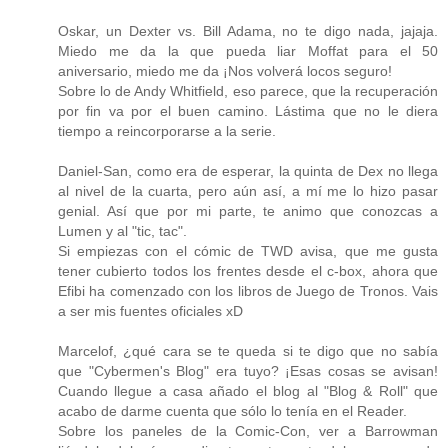
Oskar, un Dexter vs. Bill Adama, no te digo nada, jajaja.
Miedo me da la que pueda liar Moffat para el 50
aniversario, miedo me da ¡Nos volverá locos seguro!
Sobre lo de Andy Whitfield, eso parece, que la recuperación
por fin va por el buen camino. Lástima que no le diera
tiempo a reincorporarse a la serie.
Daniel-San, como era de esperar, la quinta de Dex no llega
al nivel de la cuarta, pero aún así, a mí me lo hizo pasar
genial. Así que por mi parte, te animo que conozcas a
Lumen y al "tic, tac".
Si empiezas con el cómic de TWD avisa, que me gusta
tener cubierto todos los frentes desde el c-box, ahora que
Efibi ha comenzado con los libros de Juego de Tronos. Vais
a ser mis fuentes oficiales xD
Marcelof, ¿qué cara se te queda si te digo que no sabía
que "Cybermen's Blog" era tuyo? ¡Esas cosas se avisan!
Cuando llegue a casa añado el blog al "Blog & Roll" que
acabo de darme cuenta que sólo lo tenía en el Reader.
Sobre los paneles de la Comic-Con, ver a Barrowman