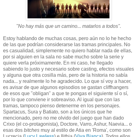
"No hay más que un camino... matarlos a todos".
Estoy hablando de muchas cosas, pero aún no lo he hecho
de las que podrían considerarse las tramas principales. No
es casualidad, simplemente no quiero hablar nada de ellas,
por si alguien en la sala no sabe mucho sobre la serie y
quiere verla próximamente. En mi caso, he llegado
sabiendo lo justo y necesario sobre casting, efectos visuales
y alguna que otra cosilla más, pero de la historia no sabía
nada... y realmente lo he agradecido. Lo que sí voy a hacer,
es avisar de que algunos episodios se gastan cliffhangers
de esos que "obligan" a que te pongas el siguiente sí o sí,
por lo que conviene ir sobreaviso. Al igual que con las
tramas, tampoco pienso detenerme en los personajes.
Spartacus, Sura y Batiato, son a los únicos que he
mencionado, pero no me olvido del juego que han dado
Crixo (el co-protagonista), Doctore, Varro, Ashur, Naevia... o
esas dos
bitches
muy al estilo de Atia en 'Roma', como son
Lucrecia (
Lucy Lawless
) e Ilithia (
Viva Bianca
). Todos ellos