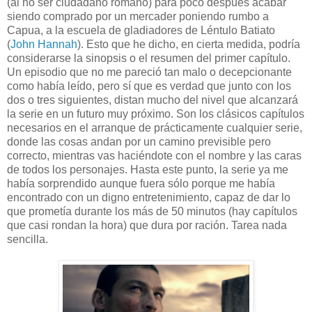
(al no ser ciudadano romano) para poco después acabar
siendo comprado por un mercader poniendo rumbo a
Capua, a la escuela de gladiadores de Léntulo Batiato
(
John Hannah
). Esto que he dicho, en cierta medida, podría
considerarse la sinopsis o el resumen del primer capítulo.
Un episodio que no me pareció tan malo o decepcionante
como había leído, pero sí que es verdad que junto con los
dos o tres siguientes, distan mucho del nivel que alcanzará
la serie en un futuro muy próximo. Son los clásicos capítulos
necesarios en el arranque de prácticamente cualquier serie,
donde las cosas andan por un camino previsible pero
correcto, mientras vas haciéndote con el nombre y las caras
de todos los personajes. Hasta este punto, la serie ya me
había sorprendido aunque fuera sólo porque me había
encontrado con un digno entretenimiento, capaz de dar lo
que prometía durante los más de 50 minutos (hay capítulos
que casi rondan la hora) que dura por ración. Tarea nada
sencilla.