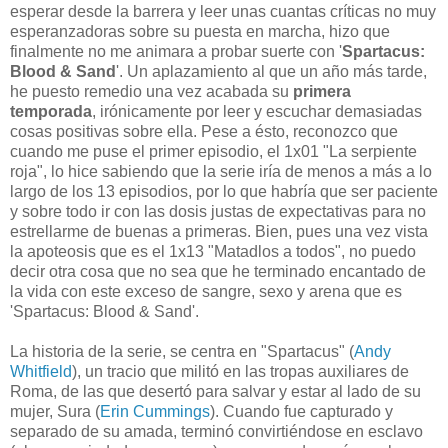
esperar desde la barrera y leer unas cuantas críticas no muy
esperanzadoras sobre su puesta en marcha, hizo que
finalmente no me animara a probar suerte con '
Spartacus:
Blood & Sand
'. Un aplazamiento al que un año más tarde,
he puesto remedio una vez acabada su
primera
temporada
, irónicamente por leer y escuchar demasiadas
cosas positivas sobre ella. Pese a ésto, reconozco que
cuando me puse el primer episodio, el 1x01 "La serpiente
roja", lo hice sabiendo que la serie iría de menos a más a lo
largo de los 13 episodios, por lo que habría que ser paciente
y sobre todo ir con las dosis justas de expectativas para no
estrellarme de buenas a primeras. Bien, pues una vez vista
la apoteosis que es el 1x13 "Matadlos a todos", no puedo
decir otra cosa que no sea que he terminado encantado de
la vida con este exceso de sangre, sexo y arena que es
'Spartacus: Blood & Sand'.
La historia de la serie, se centra en "Spartacus" (
Andy
Whitfield
), un tracio que militó en las tropas auxiliares de
Roma, de las que desertó para salvar y estar al lado de su
mujer, Sura (
Erin Cummings
). Cuando fue capturado y
separado de su amada, terminó convirtiéndose en esclavo