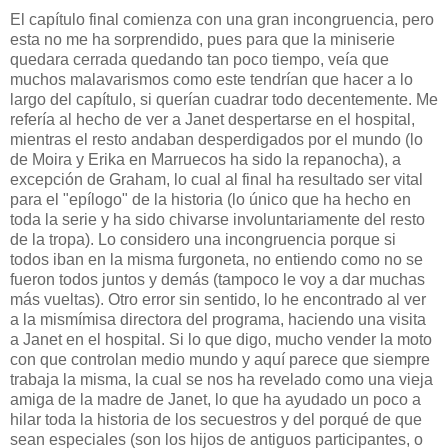
El capítulo final comienza con una gran incongruencia, pero
esta no me ha sorprendido, pues para que la miniserie
quedara cerrada quedando tan poco tiempo, veía que
muchos malavarismos como este tendrían que hacer a lo
largo del capítulo, si querían cuadrar todo decentemente. Me
refería al hecho de ver a Janet despertarse en el hospital,
mientras el resto andaban desperdigados por el mundo (lo
de Moira y Erika en Marruecos ha sido la repanocha), a
excepción de Graham, lo cual al final ha resultado ser vital
para el "epílogo" de la historia (lo único que ha hecho en
toda la serie y ha sido chivarse involuntariamente del resto
de la tropa). Lo considero una incongruencia porque si
todos iban en la misma furgoneta, no entiendo como no se
fueron todos juntos y demás (tampoco le voy a dar muchas
más vueltas). Otro error sin sentido, lo he encontrado al ver
a la mismímisa directora del programa, haciendo una visita
a Janet en el hospital. Si lo que digo, mucho vender la moto
con que controlan medio mundo y aquí parece que siempre
trabaja la misma, la cual se nos ha revelado como una vieja
amiga de la madre de Janet, lo que ha ayudado un poco a
hilar toda la historia de los secuestros y del porqué de que
sean especiales (son los hijos de antiguos participantes, o