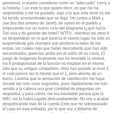
permisivo, lo puedo considerar como un "adecuado" cierre a
la historia. Con esto lo que quiero decir, es que me ha
sorprendido y me ha gustado, algo a lo que esta serie no me
ha tenido acostumbrado que se diga. Ver juntos a Mark y
Joe (los dos amores de Janet), de nuevo en el pueblo y
empezando con un nuevo ciclo del programa (¿qué hacía
Tori viva y de gerente del hotel? WTF!) , mientras los otros 6
se despertaban en lo que parecía el mismo lugar, ha sido un
sorprendente giro (siempre que perdone la labor de los
extras, los cuales más que haber descubierto que han sido
secuestrados, parecían andar por el salón de su casa). El
juego de imágenes finalmente nos ha revelado la verdad,
los 6 protagonistas de la función no estaban en el mismo
sitio que su antiguo compañero, ellos han pasado al nivel 2,
el cual parece ser lo mismo que el 1, pero abordo de un
barco. Lástima que la sensación de satisfacción me haya
durado tan solo unos segundos, pues rápidamente me han
venido a la cabeza una gran cantidad de preguntas sin
respuetsa, y para colmo, me era inevitable pensar que la
NBC me la había jugado descaradamente. No voy a acabar
despotricando más de la cuenta (creo que he sobrepasado
el cupo en esta entrada), por lo que voy a tildarme de