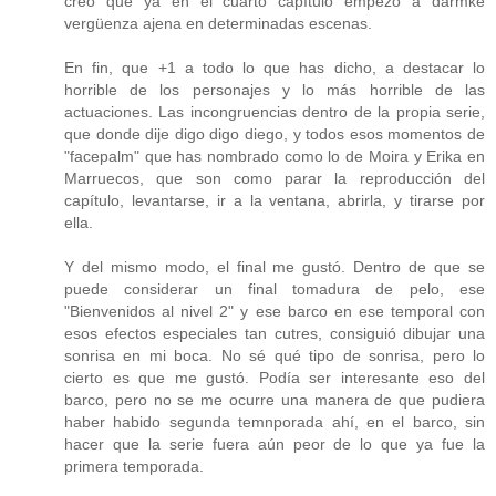
creo que ya en el cuarto capítulo empezó a darmke
vergüenza ajena en determinadas escenas.
En fin, que +1 a todo lo que has dicho, a destacar lo
horrible de los personajes y lo más horrible de las
actuaciones. Las incongruencias dentro de la propia serie,
que donde dije digo digo diego, y todos esos momentos de
"facepalm" que has nombrado como lo de Moira y Erika en
Marruecos, que son como parar la reproducción del
capítulo, levantarse, ir a la ventana, abrirla, y tirarse por
ella.
Y del mismo modo, el final me gustó. Dentro de que se
puede considerar un final tomadura de pelo, ese
"Bienvenidos al nivel 2" y ese barco en ese temporal con
esos efectos especiales tan cutres, consiguió dibujar una
sonrisa en mi boca. No sé qué tipo de sonrisa, pero lo
cierto es que me gustó. Podía ser interesante eso del
barco, pero no se me ocurre una manera de que pudiera
haber habido segunda temnporada ahí, en el barco, sin
hacer que la serie fuera aún peor de lo que ya fue la
primera temporada.