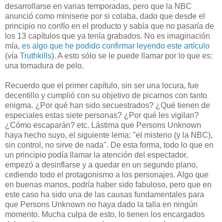
desarrollarse en varias temporadas, pero que la NBC
anunció como miniserie por si colaba, dado que desde el
principio no confío en el producto y sabía que no pasaría de
los 13 capítulos que ya tenía grabados. No es imaginación
mía,
es algo que he podido confirmar leyendo este artículo
(vía
Truthkills
). A esto sólo se le puede llamar por lo que es:
una tomadura de pelo.
Recuerdo que el primer capítulo, sin ser una locura, fue
decentillo y cumplió con su objetivo de picarnos con tanto
enigma. ¿Por qué han sido secuestrados? ¿Qué tienen de
especiales estas siete personas? ¿Por qué les vigilan?
¿Cómo escaparán? etc. Lástima que Persons Unknown
haya hecho suyo, el siguiente lema: "el misterio (y la NBC),
sin control, no sirve de nada". De esta forma, todo lo que en
un principio podía llamar la atención del espectador,
empezó a desinflarse y a quedar en un segundo plano,
cediendo todo el protagonismo a los personajes. Algo que
en buenas manos, podría haber sido fabuloso, pero que en
este caso ha sido una de las causas fundamentales para
que Persons Unknown no haya dado la talla en ningún
momento. Mucha culpa de esto, lo tienen los encargados