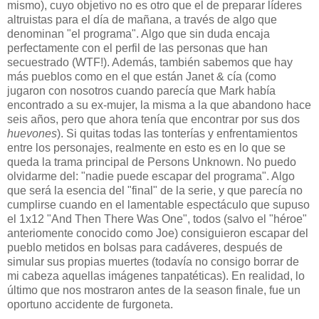
mismo), cuyo objetivo no es otro que el de preparar líderes
altruistas para el día de mañana, a través de algo que
denominan "el programa". Algo que sin duda encaja
perfectamente con el perfil de las personas que han
secuestrado (WTF!). Además, también sabemos que hay
más pueblos como en el que están Janet & cía (como
jugaron con nosotros cuando parecía que Mark había
encontrado a su ex-mujer, la misma a la que abandono hace
seis años, pero que ahora tenía que encontrar por sus dos
huevones
). Si quitas todas las tonterías y enfrentamientos
entre los personajes, realmente en esto es en lo que se
queda la trama principal de Persons Unknown. No puedo
olvidarme del: "nadie puede escapar del programa". Algo
que será la esencia del "final" de la serie, y que parecía no
cumplirse cuando en el lamentable espectáculo que supuso
el 1x12 "And Then There Was One", todos (salvo el "héroe"
anteriomente conocido como Joe) consiguieron escapar del
pueblo metidos en bolsas para cadáveres, después de
simular sus propias muertes (todavía no consigo borrar de
mi cabeza aquellas imágenes tanpatéticas). En realidad, lo
último que nos mostraron antes de la season finale, fue un
oportuno accidente de furgoneta.