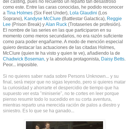
del casting, pues no recuerdo un reparto tan desastroso
como este. Entre las caras conocidas, he podido reconocer
a
Tina Holmes
(Six Feet Under),
Lola Glaudini
(Los
Soprano),
Kandyse McClure
(Battlestar Galactica),
Reggie
Lee
(Prison Break) y
Alan Ruck
(Trotaseries de profesión).
El nombre de las series en las que participaron en su
momento como meros secundarios, no era razón suficiente
como para poder engañarme. A modo de mención especial
quiero destacar las actuaciones de las citadas Holmes,
McClure (quien te ha visto y quien te ve), añadiendo la de
Chadwick Boseman,
y la absoluta protagonista,
Daisy Betts
.
Peor... imposible.
Si no quieres saber nada sobre Persons Unknown... y su
final, será mejor que no sigas leyendo, pero si quieres matar
la curiosidad y ahorrarte el despercidio de tiempo que ha
supuesto ver esta "miniserie", no te cortes en leer porque
pienso resumir todo lo sucedido en su corta aventura,
mientras reparto una merecida ración de palos a diestro y
siniestro. Es lo que se ha ganado...