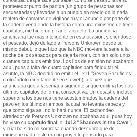
curiosidad despertada por saber como se desarrollaría su
prometedor punto de partida (un grupo de personas son
secuestradas y llevadas a un pueblo en medio de la nada
repleto de cámaras de vigilancia) y el anuncio por parte de
la cadena vendiendo la historia como una miniserie de trece
capítulos, me hicieron picar el anzuelo. La audiencia
americana fue más inteligente en esta ocasión, y oliéndose
el pescado, dejó de lado a Persons Unknown desde su
mismo debut, lo que hizo que la NBC moviera la serie a la
noche de los sábados para dejarla morir, con tan solo unos
cuantos capítulos emitidos. Los líos de emisión no acabaron
aquí, pues a falta de cuatro capítulos para finiquitar el
asunto, la NBC decidió no emitir el 1x11 "Seven Sacrificies"
(colgándolo directamente en su web), a la vez que
anunciaba que a la semana siguiente si que emitiría los dos
últimos capítulos de forma consecutiva. Un desastre incluso
superior a los que nos tiene acostumbrados la cadena del
pavo en los últimos tiempos, la cual no levanta cabeza y
que como siga así, no lo hará nunca. El cachondeo
alrededor de Persons Unknown no acababa aquí, pues hoy
he visto su
capítulo final
, el
1x13 "Shadows in the Cave"
,
y cual ha sido mi sorpresa cuando descubro que de
miniserie nada, este era un proyecto pensado para