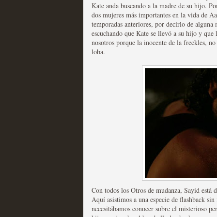
extinción
Kate anda buscando a la madre de su hijo. Por
dos mujeres más importantes en la vida de Aa
MOLTISANTI
temporadas anteriores, por decirlo de alguna 
Recomendación de la semana
escuchando que Kate se llevó a su hijo y que 
nosotros porque la inocente de la freckles, no
loba.
Expediente X: Guía par
MOLTISANTI
Recomendación de la semana
Con todos los Otros de mudanza, Sayid está di
Aquí asistimos a una especie de flashback sin
necesitábamos conocer sobre el misterioso pers
La taquilla de las series