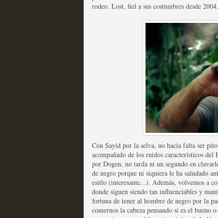
rodeo. Lost, fiel a sus costumbres desde 2004.
Las temporadas de pilo
MOLTISANTI
Recomendación de la semana
Con Sayid por la selva, no hacía falta ser pi
acompañado de los ruidos característicos del
por Dogen, no tarda ni un segundo en clavarle
de negro porque ni siquiera le ha saludado an
esitlo (interesante...). Además, volvemos a co
Galería con los Mejores
donde siguen siendo tan influenciables y ma
Televisión
fortuna de tener al hombre de negro por la pan
comernos la cabeza pensando si es el bueno o 
MOLTISANTI