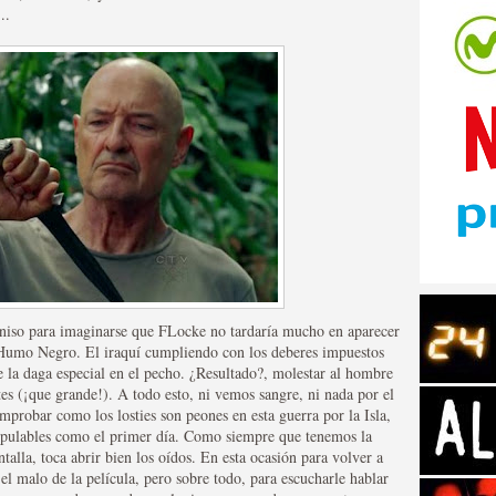
..
tos de Amazon
toniso para imaginarse que FLocke no tardaría mucho en aparecer
 Humo Negro. El iraquí cumpliendo con los deberes impuestos
 la daga especial en el pecho. ¿Resultado?, molestar al hombre
tes (¡que grande!). A todo esto, ni vemos sangre, ni nada por el
mprobar como los losties son peones en esta guerra por la Isla,
 Personajes de Series de
nipulables como el primer día. Como siempre que tenemos la
talla, toca abrir bien los oídos. En esta ocasión para volver a
el malo de la película, pero sobre todo, para escucharle hablar