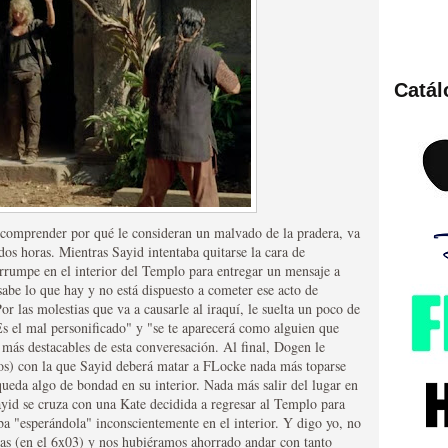
Catá
ies de viajes en el tiempo
n comprender por qué le consideran un malvado de la pradera, va
dos horas. Mientras Sayid intentaba quitarse la cara de
errumpe en el interior del Templo para entregar un mensaje a
abe lo que hay y no está dispuesto a cometer ese acto de
Por las molestias que va a causarle al iraquí, le suelta un poco de
s el mal personificado" y "se te aparecerá como alguien que
británica que no es
más destacables de esta converesación. Al final, Dogen le
nos) con la que Sayid deberá matar a FLocke nada más toparse
queda algo de bondad en su interior. Nada más salir del lugar en
yid se cruza con una Kate decidida a regresar al Templo para
aba "esperándola" inconscientemente en el interior. Y digo yo, no
as (en el 6x03) y nos hubiéramos ahorrado andar con tanto