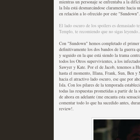
mientras un personaje se enfrentaba a la difíc
la Isla está desmarcándose claramente hacia un
Las series disponibles 
en relación a lo ofrecido por este "Sundown". 
tienen fecha de caducid
El lado oscuro de los spoilers es demasiado te
Templo, te recomiendo que no sigas leyendo..
MOLTISANTI
Recomendación de la semana
Con "Sundown" hemos completado el primer te
definitivamente los dos bandos de la guerra qu
y seguido en la que está siendo la trama cent
todos los Otros supervivientes, a los infectad
Sawyer y Kate. Por el de Jacob, tenemos a Hu
hasta el momento, Illana, Frank, Sun, Ben y M
hacia el atractivo lado oscuro, ese que por ah
Isla. Con los pilares de la temporada estable
La barrera de las 500 se
todas las respuestas prometidas a partir de la
de ahora en adelante (me encanta esta sensaci
desde Silicon Valley
comentar todo lo que ha sucedido antes, durant
review!.
MOLTISANTI
Recomendación de la semana