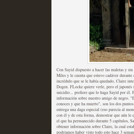
Fin de ciclo para las ser
MOLTISANTI
Recomendación de la semana
Con Sayid dispuesto a hacer las maletas y si
Miles y le cuenta que estuvo cadáver durante 
incrédulo que se le había quedado, Claire int
Dogen. FLocke quiere verle, pero el japonés s
suicidio... prefiere que lo haga Sayid por él. 
información sobre nuestro amigo de negro. "E
Taboo es otra miniserie 
conoces y que ha muerto", son los dos puntos 
entrega una daga especial (eso parecía al me
miniserie
con él y de esta forma, demostrar que aún le 
el que ha permanecido durante 5 capítulos, Sa
MOLTISANTI
obtener información sobre Claire, la cual est
Recomendación de la semana
podríamos haber visto todo esto hace 3 seman