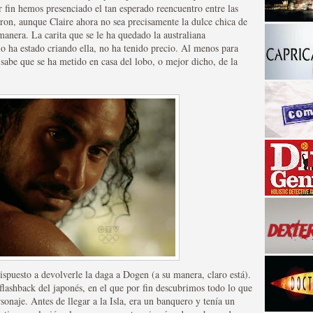
 fin hemos presenciado el tan esperado reencuentro entre las
ron, aunque Claire ahora no sea precisamente la dulce chica de
manera. La carita que se le ha quedado la australiana
lo ha estado criando ella, no ha tenido precio. Al menos para
 sabe que se ha metido en casa del lobo, o mejor dicho, de la
a descubrir la "verdad"
spuesto a devolverle la daga a Dogen (a su manera, claro está).
 flashback del japonés, en el que por fin descubrimos todo lo que
onaje. Antes de llegar a la Isla, era un banquero y tenía un