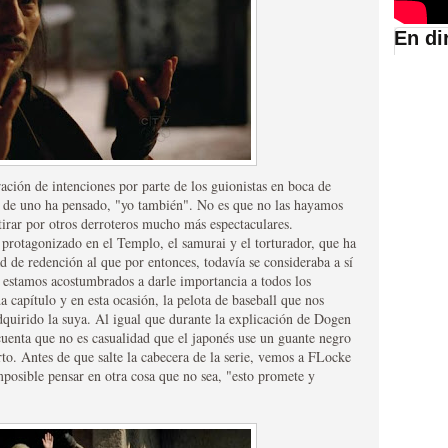
En di
suario de HBO España
ción de intenciones por parte de los guionistas en boca de
s de uno ha pensado, "yo también". No es que no las hayamos
 tirar por otros derroteros mucho más espectaculares.
protagonizado en el Templo, el samurai y el torturador, que ha
de redención al que por entonces, todavía se consideraba a sí
estamos acostumbrados a darle importancia a todos los
 capítulo y en esta ocasión, la pelota de baseball que nos
abar siendo una de las
uirido la suya. Al igual que durante la explicación de Dogen
 cuenta que no es casualidad que el japonés use un guante negro
istoria
rto. Antes de que salte la cabecera de la serie, vemos a FLocke
mposible pensar en otra cosa que no sea, "esto promete y