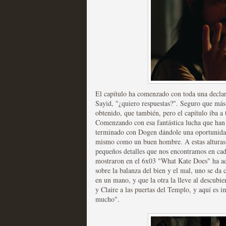
Mi experiencia como u
MOLTISANTI
Recomendación de la semana
El capítulo ha comenzado con toda una declara
Sayid, "¿quiero respuestas?". Seguro que má
obtenido, que también, pero el capítulo iba a
Comenzando con esa fantástica lucha que han 
terminado con Dogen dándole una oportunidad 
mismo como un buen hombre. A estas alturas 
pequeños detalles que nos encontramos en cada
The Get Down o cómo ac
mostraron en el 6x03 "What Kate Does" ha adq
sobre la balanza del bien y el mal, uno se da
series más caras de la h
en un mano, y que la otra la lleve al descubie
y Claire a las puertas del Templo, y aquí es i
MOLTISANTI
mucho".
Recomendación de la semana