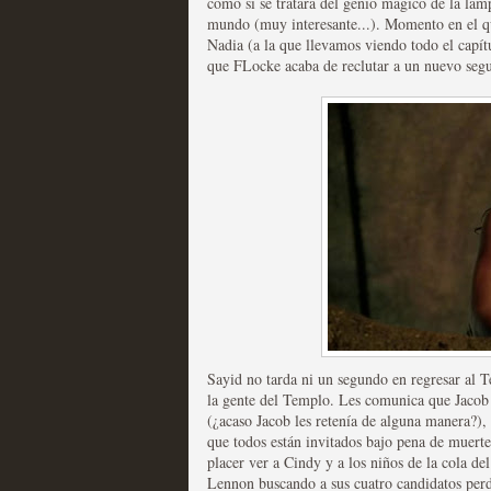
como si se tratara del genio mágico de la lám
Recomendación de la semana
mundo (muy interesante...). Momento en el qu
Nadia (a la que llevamos viendo todo el capít
que FLocke acaba de reclutar a un nuevo segu
Las productoras de las e
televisión
MOLTISANTI
Recomendación de la semana
Sayid no tarda ni un segundo en regresar al 
la gente del Templo. Les comunica que Jacob 
(¿acaso Jacob les retenía de alguna manera?)
que todos están invitados bajo pena de muerte,
Las series de 10 tempor
placer ver a Cindy y a los niños de la cola de
Lennon buscando a sus cuatro candidatos per