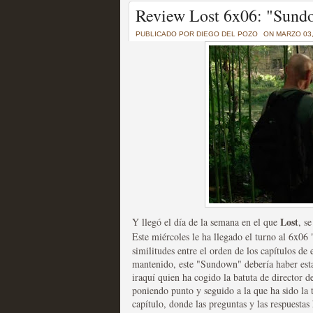
Un recorrido por todas
Review Lost 6x06: "Sund
of Thrones a través de s
PUBLICADO POR
DIEGO DEL POZO
ON MARZO 03,
MOLTISANTI
Recomendación de la semana
La burbuja de los jugado
original
Lost
Y llegó el día de la semana en el que
, s
MOLTISANTI
Este miércoles le ha llegado el turno al 6x06 
Recomendación de la semana
similitudes entre el orden de los capítulos de 
mantenido, este "Sundown" debería haber esta
iraquí quien ha cogido la batuta de director d
poniendo punto y seguido a la que ha sido la t
capítulo, donde las preguntas y las respuesta