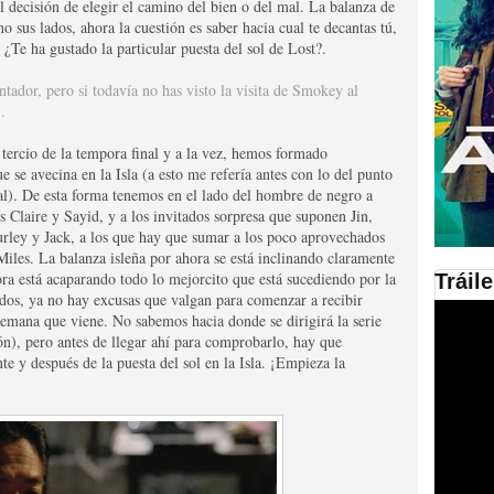
il decisión de elegir el camino del bien o del mal. La balanza de
o sus lados, ahora la cuestión es saber hacia cual te decantas tú,
en las plataformas SVOD
¿Te ha gustado la particular puesta del sol de Lost?.
ad
ntador, pero si todavía no has visto la visita de Smokey al
.
rcio de la tempora final y a la vez, hemos formado
e se avecina en la Isla (a esto me refería antes con lo del punto
ral). De esta forma tenemos en el lado del hombre de negro a
os Claire y Sayid, y a los invitados sorpresa que suponen Jin,
rley y Jack, a los que hay que sumar a los poco aprovechados
iles. La balanza isleña por ahora se está inclinando claramente
ora está acaparando todo lo mejorcito que está sucediendo por la
Tráil
cidos, ya no hay excusas que valgan para comenzar a recibir
ries al año se superará
 semana que viene. No sabemos hacia donde se dirigirá la serie
ón), pero antes de llegar ahí para comprobarlo, hay que
e y después de la puesta del sol en la Isla. ¡Empieza la