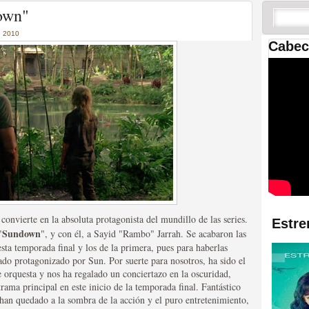
 las temporadas de Game
own"
us mejores tráilers
 2010
Cabec
res de la ficción
e convierte en la absoluta protagonista del mundillo de las series.
Estre
Sundown
"
", y con él, a Sayid "Rambo" Jarrah. Se acabaron las
esta temporada final y los de la primera, pues para haberlas
do protagonizado por Sun. Por suerte para nosotros, ha sido el
e orquesta y nos ha regalado un conciertazo en la oscuridad,
rama principal en este inicio de la temporada final. Fantástico
s han quedado a la sombra de la acción y el puro entretenimiento,