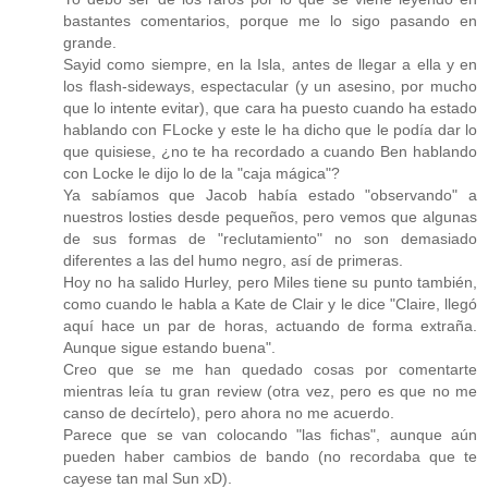
bastantes comentarios, porque me lo sigo pasando en
grande.
Sayid como siempre, en la Isla, antes de llegar a ella y en
los flash-sideways, espectacular (y un asesino, por mucho
que lo intente evitar), que cara ha puesto cuando ha estado
hablando con FLocke y este le ha dicho que le podía dar lo
que quisiese, ¿no te ha recordado a cuando Ben hablando
con Locke le dijo lo de la "caja mágica"?
Ya sabíamos que Jacob había estado "observando" a
nuestros losties desde pequeños, pero vemos que algunas
de sus formas de "reclutamiento" no son demasiado
diferentes a las del humo negro, así de primeras.
Hoy no ha salido Hurley, pero Miles tiene su punto también,
como cuando le habla a Kate de Clair y le dice "Claire, llegó
aquí hace un par de horas, actuando de forma extraña.
Aunque sigue estando buena".
Creo que se me han quedado cosas por comentarte
mientras leía tu gran review (otra vez, pero es que no me
canso de decírtelo), pero ahora no me acuerdo.
Parece que se van colocando "las fichas", aunque aún
pueden haber cambios de bando (no recordaba que te
cayese tan mal Sun xD).