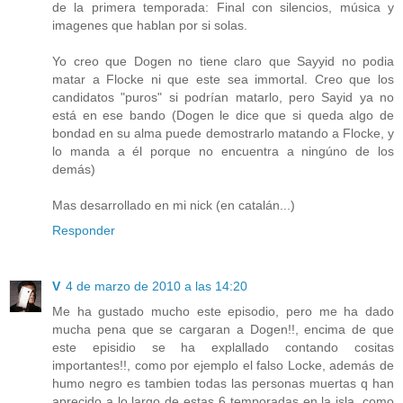
de la primera temporada: Final con silencios, música y
imagenes que hablan por si solas.
Yo creo que Dogen no tiene claro que Sayyid no podia
matar a Flocke ni que este sea immortal. Creo que los
candidatos "puros" si podrían matarlo, pero Sayid ya no
está en ese bando (Dogen le dice que si queda algo de
bondad en su alma puede demostrarlo matando a Flocke, y
lo manda a él porque no encuentra a ningúno de los
demás)
Mas desarrollado en mi nick (en catalán...)
Responder
V
4 de marzo de 2010 a las 14:20
Me ha gustado mucho este episodio, pero me ha dado
mucha pena que se cargaran a Dogen!!, encima de que
este episidio se ha explallado contando cositas
importantes!!, como por ejemplo el falso Locke, además de
humo negro es tambien todas las personas muertas q han
aprecido a lo largo de estas 6 temporadas en la isla, como