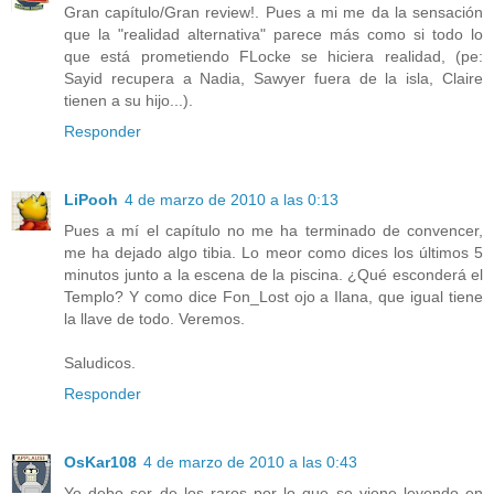
Gran capítulo/Gran review!. Pues a mi me da la sensación
que la "realidad alternativa" parece más como si todo lo
que está prometiendo FLocke se hiciera realidad, (pe:
Sayid recupera a Nadia, Sawyer fuera de la isla, Claire
tienen a su hijo...).
Responder
LiPooh
4 de marzo de 2010 a las 0:13
Pues a mí el capítulo no me ha terminado de convencer,
me ha dejado algo tibia. Lo meor como dices los últimos 5
minutos junto a la escena de la piscina. ¿Qué esconderá el
Templo? Y como dice Fon_Lost ojo a Ilana, que igual tiene
la llave de todo. Veremos.
Saludicos.
Responder
OsKar108
4 de marzo de 2010 a las 0:43
Yo debo ser de los raros por lo que se viene leyendo en