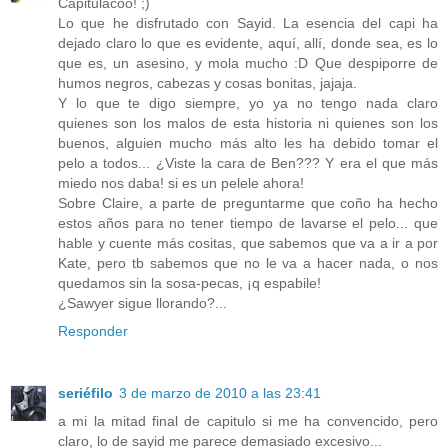
Capitulacoo! ;)
Lo que he disfrutado con Sayid. La esencia del capi ha
dejado claro lo que es evidente, aquí, allí, donde sea, es lo
que es, un asesino, y mola mucho :D Que despiporre de
humos negros, cabezas y cosas bonitas, jajaja.
Y lo que te digo siempre, yo ya no tengo nada claro
quienes son los malos de esta historia ni quienes son los
buenos, alguien mucho más alto les ha debido tomar el
pelo a todos... ¿Viste la cara de Ben??? Y era el que más
miedo nos daba! si es un pelele ahora!
Sobre Claire, a parte de preguntarme que coño ha hecho
estos años para no tener tiempo de lavarse el pelo... que
hable y cuente más cositas, que sabemos que va a ir a por
Kate, pero tb sabemos que no le va a hacer nada, o nos
quedamos sin la sosa-pecas, ¡q espabile!
¿Sawyer sigue llorando?...
Responder
seriéfilo
3 de marzo de 2010 a las 23:41
a mi la mitad final de capitulo si me ha convencido, pero
claro, lo de sayid me parece demasiado excesivo...