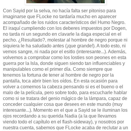
Con Sayid por la selva, no hacía falta ser pitoniso para
imaginarse que FLocke no tardaría mucho en aparecer
acompañado de los ruidos característicos del Humo Negro.
El iraquí cumpliendo con los deberes impuestos por Dogen,
no tarda ni un segundo en clavarle la daga especial en el
pecho. ¿Resultado?, molestar al hombre de negro porque ni
siquiera le ha saludado antes (¡que grande!). A todo esto, ni
vemos sangre, ni nada por el esitlo (interesante...). Además,
volvemos a comprobar como los losties son peones en esta
guerra por la Isla, donde siguen siendo tan influenciables y
manipulables como el primer día. Como siempre que
tenemos la fortuna de tener al hombre de negro por la
pantalla, toca abrir bien los oídos. En esta ocasión para
volver a comernos la cabeza pensando si es el bueno o el
malo de la película, pero sobre todo, para escucharle hablar
como si se tratara del genio mágico de la lámpara, capaz de
conceder cualquier cosa que desees en este mundo (muy
interesante...). Momento en el que a Sayid se le iluminan los
ojos recordando a su querida Nadia (a la que llevamos
viendo todo el capítulo en el flash-sideway), y nosotros por
nuestra cuenta, sabemos que FLocke acaba de reclutar a un