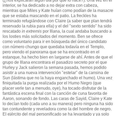
(¿nos explicarán algún día por qué lo hace?). Una vez en el
interior, se ha dedicado a no dejar extra con cabeza,
mientras que Miles y Kate huían como podían de la masacre
que se estaba mascando en el patio. La freckles ha
terminado refugiándose con Claire (a saber que plan tendrá
reservado la rubia para ella) y el del "sexto sentido" ha sido
rescatado
in extremis
por Illana, la cual andaba buscando a
los losties más solicitados del momento. Ben se ofrece
como voluntario para ir en búsqueda del único candidato
con número chungo que quedaba todavía en el Templo,
pero viendo el panorama que se ha encontrado en el
estanque, ha hecho bien en largarse de ahí. Antes de que el
grupo de Illana encontrara el pasadizo secreto por el que
Hurley y Jack salieron la semana pasada, hemos podido
asistir a una nueva intervención "estelar" de la cansina de
Sun (lástima que no la haya enganchado el humo). Una vez
finiquitada la purga realizada por el Humo Negro (que
placer verle tan a menudo, oye), ha tocado disfrutar de la
fantástica escena final con la canción de cuna favorita de
Aaron, sonando de fondo. Las caras de Sayid, Claire y Kate
lo decían todo (cada uno a su manera) pero ninguna ha sido
tan contundente y reveladora como la del hombre de negro.
El ejército del mal personificado se ha levantado y ya solo