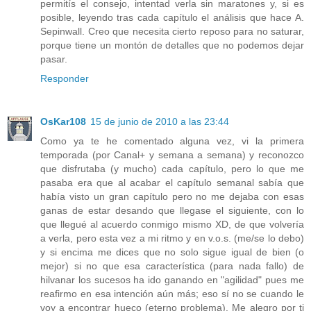
permitís el consejo, intentad verla sin maratones y, si es
posible, leyendo tras cada capítulo el análisis que hace A.
Sepinwall. Creo que necesita cierto reposo para no saturar,
porque tiene un montón de detalles que no podemos dejar
pasar.
Responder
OsKar108
15 de junio de 2010 a las 23:44
Como ya te he comentado alguna vez, vi la primera
temporada (por Canal+ y semana a semana) y reconozco
que disfrutaba (y mucho) cada capítulo, pero lo que me
pasaba era que al acabar el capítulo semanal sabía que
había visto un gran capítulo pero no me dejaba con esas
ganas de estar desando que llegase el siguiente, con lo
que llegué al acuerdo conmigo mismo XD, de que volvería
a verla, pero esta vez a mi ritmo y en v.o.s. (me/se lo debo)
y si encima me dices que no solo sigue igual de bien (o
mejor) si no que esa característica (para nada fallo) de
hilvanar los sucesos ha ido ganando en "agilidad" pues me
reafirmo en esa intención aún más; eso sí no se cuando le
voy a encontrar hueco (eterno problema). Me alegro por ti