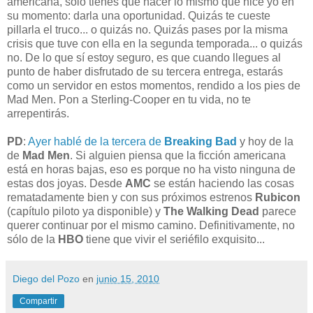
americana, sólo tienes que hacer lo mismo que hice yo en
su momento: darla una oportunidad. Quizás te cueste
pillarla el truco... o quizás no. Quizás pases por la misma
crisis que tuve con ella en la segunda temporada... o quizás
no. De lo que sí estoy seguro, es que cuando llegues al
punto de haber disfrutado de su tercera entrega, estarás
como un servidor en estos momentos, rendido a los pies de
Mad Men. Pon a Sterling-Cooper en tu vida, no te
arrepentirás.
PD
:
Ayer hablé de la tercera de
Breaking Bad
y hoy de la
de
Mad Men
. Si alguien piensa que la ficción americana
está en horas bajas, eso es porque no ha visto ninguna de
estas dos joyas. Desde
AMC
se están haciendo las cosas
rematadamente bien y con sus próximos estrenos
Rubicon
(capítulo piloto ya disponible) y
The Walking Dead
parece
querer continuar por el mismo camino. Definitivamente, no
sólo de la
HBO
tiene que vivir el seriéfilo exquisito...
Diego del Pozo
en
junio 15, 2010
Compartir