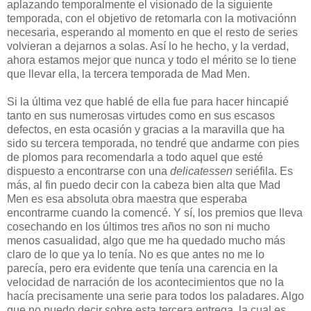
aplazando temporalmente el visionado de la siguiente
temporada, con el objetivo de retomarla con la motivaciónn
necesaria, esperando al momento en que el resto de series
volvieran a dejarnos a solas. Así lo he hecho, y la verdad,
ahora estamos mejor que nunca y todo el mérito se lo tiene
que llevar ella, la tercera temporada de Mad Men.
Si la última vez que hablé de ella fue para hacer hincapié
tanto en sus numerosas virtudes como en sus escasos
defectos, en esta ocasión y gracias a la maravilla que ha
sido su tercera temporada, no tendré que andarme con pies
de plomos para recomendarla a todo aquel que esté
dispuesto a encontrarse con una
delicatessen
seriéfila. Es
más, al fin puedo decir con la cabeza bien alta que Mad
Men es esa absoluta obra maestra que esperaba
encontrarme cuando la comencé. Y sí, los premios que lleva
cosechando en los últimos tres años no son ni mucho
menos casualidad, algo que me ha quedado mucho más
claro de lo que ya lo tenía. No es que antes no me lo
parecía, pero era evidente que tenía una carencia en la
velocidad de narración de los acontecimientos que no la
hacía precisamente una serie para todos los paladares. Algo
que no puedo decir sobre esta tercera entrega, la cual es