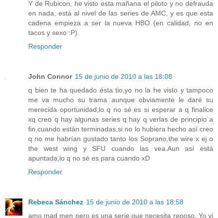
Y de Rubicon, he visto esta mañana el piloto y no defrauda
en nada, está al nivel de las series de AMC, y es que esta
cadena empieza a ser la nueva HBO (en calidad, no en
tacos y sexo :P).
Responder
John Connor
15 de junio de 2010 a las 18:08
q bien te ha quedado ésta tio,yo no la he visto y tampoco
me va mucho su trama aunque obviamente le daré su
merecida oportunidad;lo q no sé es si esperar a q finalice
xq creo q hay algunas series q hay q verlas de principio a
fin,cuando están terminadas,si no lo hubiera hecho así creo
q no me habrían gustado tanto los Soprano,the wire x ej o
the west wing y SFU cuando las vea.Aun así está
apuntada,lo q no sé es para cuando xD
Responder
Rebeca Sánchez
15 de junio de 2010 a las 18:58
amo mad men pero es una serie que necesita reposo. Yo vi