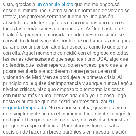
vista, gracias a
un capítulo piloto
que me me engatusó
desde el minuto uno. Como si de un romance de verano se
tratara, las primeras semanas fueron de una pasión
absoluta, donde los capítulos caían uno tras otro como si
todas las demás series no importaran. Así fue hasta que
finalicé la primera temporada, donde nuestra relación se
consolidó definitivamente, por lo que no había razón alguna
para no continuar con algo tan especial como lo que tenía
con ella. Aquel momento coincidió con el regreso de todas
las series (demasiadas) que seguía a ritmo USA, algo que
no tendría que haber repercutido en exceso, pero que a la
postre resultaría siendo determinante para que en mi
visionado de Mad Men se produjera la primera crisis. Al
principio no le quise dar importancia y aunque nunca llegó a
niveles críticos, hizo que empezara a tomarme las cosas
con mucha más calma, demasiada diría yo. La cosa llegó
hasta el punto de que me costó horrores finalizar
su
segunda temporada
. No era por su culpa, quizás era yo o
que simplemente no era el momento. Finalmente lo logré, le
dediqué el tiempo que se merecía y me volvió a demostrar
por qué es especial, única. Por entonces tomé la sabia
decisión de hacer un breve paréntesis en nuestra relación,