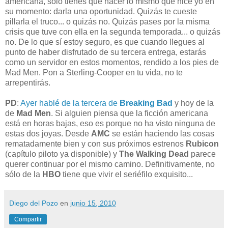
americana, sólo tienes que hacer lo mismo que hice yo en
su momento: darla una oportunidad. Quizás te cueste
pillarla el truco... o quizás no. Quizás pases por la misma
crisis que tuve con ella en la segunda temporada... o quizás
no. De lo que sí estoy seguro, es que cuando llegues al
punto de haber disfrutado de su tercera entrega, estarás
como un servidor en estos momentos, rendido a los pies de
Mad Men. Pon a Sterling-Cooper en tu vida, no te
arrepentirás.
PD
:
Ayer hablé de la tercera de
Breaking Bad
y hoy de la
de
Mad Men
. Si alguien piensa que la ficción americana
está en horas bajas, eso es porque no ha visto ninguna de
estas dos joyas. Desde
AMC
se están haciendo las cosas
rematadamente bien y con sus próximos estrenos
Rubicon
(capítulo piloto ya disponible) y
The Walking Dead
parece
querer continuar por el mismo camino. Definitivamente, no
sólo de la
HBO
tiene que vivir el seriéfilo exquisito...
Diego del Pozo
en
junio 15, 2010
Compartir