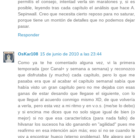
permitís el consejo, intentad verla sin maratones y, si es
posible, leyendo tras cada capítulo el análisis que hace A.
Sepinwall. Creo que necesita cierto reposo para no saturar,
porque tiene un montón de detalles que no podemos dejar
pasar.
Responder
OsKar108
15 de junio de 2010 a las 23:44
Como ya te he comentado alguna vez, vi la primera
temporada (por Canal+ y semana a semana) y reconozco
que disfrutaba (y mucho) cada capítulo, pero lo que me
pasaba era que al acabar el capítulo semanal sabía que
había visto un gran capítulo pero no me dejaba con esas
ganas de estar desando que llegase el siguiente, con lo
que llegué al acuerdo conmigo mismo XD, de que volvería
a verla, pero esta vez a mi ritmo y en v.o.s. (me/se lo debo)
y si encima me dices que no solo sigue igual de bien (o
mejor) si no que esa característica (para nada fallo) de
hilvanar los sucesos ha ido ganando en "agilidad" pues me
reafirmo en esa intención aún más; eso sí no se cuando le
voy a encontrar hueco (eterno problema). Me alegro por ti