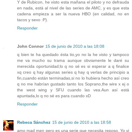
Y de Rubicon, he visto esta mañana el piloto y no defrauda
en nada, está al nivel de las series de AMC, y es que esta
cadena empieza a ser la nueva HBO (en calidad, no en
tacos y sexo :P).
Responder
John Connor
15 de junio de 2010 a las 18:08
q bien te ha quedado ésta tio,yo no la he visto y tampoco
me va mucho su trama aunque obviamente le daré su
merecida oportunidad;lo q no sé es si esperar a q finalice
xq creo q hay algunas series q hay q verlas de principio a
fin,cuando están terminadas,si no lo hubiera hecho así creo
q no me habrían gustado tanto los Soprano,the wire x ej o
the west wing y SFU cuando las vea.Aun así está
apuntada,lo q no sé es para cuando xD
Responder
Rebeca Sánchez
15 de junio de 2010 a las 18:58
amo mad men pero es una serie que necesita reposo. Yo vi