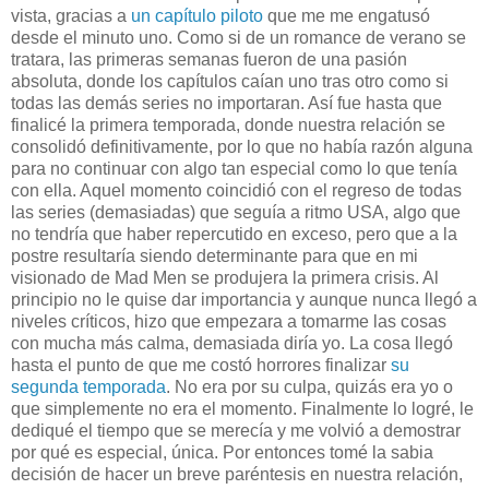
vista, gracias a
un capítulo piloto
que me me engatusó
desde el minuto uno. Como si de un romance de verano se
tratara, las primeras semanas fueron de una pasión
absoluta, donde los capítulos caían uno tras otro como si
todas las demás series no importaran. Así fue hasta que
finalicé la primera temporada, donde nuestra relación se
consolidó definitivamente, por lo que no había razón alguna
para no continuar con algo tan especial como lo que tenía
con ella. Aquel momento coincidió con el regreso de todas
las series (demasiadas) que seguía a ritmo USA, algo que
no tendría que haber repercutido en exceso, pero que a la
postre resultaría siendo determinante para que en mi
visionado de Mad Men se produjera la primera crisis. Al
principio no le quise dar importancia y aunque nunca llegó a
niveles críticos, hizo que empezara a tomarme las cosas
con mucha más calma, demasiada diría yo. La cosa llegó
hasta el punto de que me costó horrores finalizar
su
segunda temporada
. No era por su culpa, quizás era yo o
que simplemente no era el momento. Finalmente lo logré, le
dediqué el tiempo que se merecía y me volvió a demostrar
por qué es especial, única. Por entonces tomé la sabia
decisión de hacer un breve paréntesis en nuestra relación,