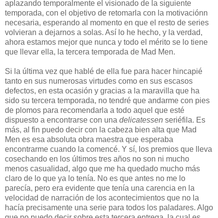
aplazando temporalmente el visionado de la siguiente
temporada, con el objetivo de retomarla con la motivaciónn
necesaria, esperando al momento en que el resto de series
volvieran a dejarnos a solas. Así lo he hecho, y la verdad,
ahora estamos mejor que nunca y todo el mérito se lo tiene
que llevar ella, la tercera temporada de Mad Men.
Si la última vez que hablé de ella fue para hacer hincapié
tanto en sus numerosas virtudes como en sus escasos
defectos, en esta ocasión y gracias a la maravilla que ha
sido su tercera temporada, no tendré que andarme con pies
de plomos para recomendarla a todo aquel que esté
dispuesto a encontrarse con una
delicatessen
seriéfila. Es
más, al fin puedo decir con la cabeza bien alta que Mad
Men es esa absoluta obra maestra que esperaba
encontrarme cuando la comencé. Y sí, los premios que lleva
cosechando en los últimos tres años no son ni mucho
menos casualidad, algo que me ha quedado mucho más
claro de lo que ya lo tenía. No es que antes no me lo
parecía, pero era evidente que tenía una carencia en la
velocidad de narración de los acontecimientos que no la
hacía precisamente una serie para todos los paladares. Algo
que no puedo decir sobre esta tercera entrega, la cual es