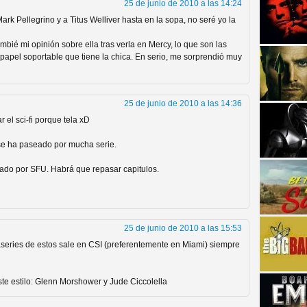
25 de junio de 2010 a las 14:24
k Pellegrino y a Titus Welliver hasta en la sopa, no seré yo la
ambié mi opinión sobre ella tras verla en Mercy, lo que son las
 papel soportable que tiene la chica. En serio, me sorprendió muy
25 de junio de 2010 a las 14:36
strellas de cine y
 el sci-fi porque tela xD
 se ha paseado por mucha serie.
ado por SFU. Habrá que repasar capitulos.
25 de junio de 2010 a las 15:53
taseries de estos sale en CSI (preferentemente en Miami) siempre
adas están en peligro de
te estilo: Glenn Morshower y Jude Ciccolella