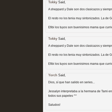
extinción
Tokky
Said,
MOLTISANTI
A sheppard y Dale son dos clasicazos y siempr
Recomendación de la semana
El resto no los tenia muy sintonizados. La de Go
Efibi los tuyos son buenisimos mama que curri
Tokky
Said,
A sheppard y Dale son dos clasicazos y siempr
Expediente X: Guía par
El resto no los tenia muy sintonizados. La de Go
MOLTISANTI
Recomendación de la semana
Efibi los tuyos son buenisimos mama que curri
Yorch
Said,
Dios, sí que han salido en series...
Jessalyn interpretaba a la hermana de Tami e
todos sus papeles ^^
Saludos!
La taquilla de las series