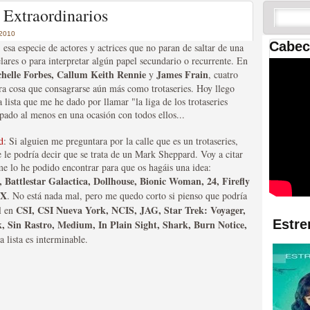
 las temporadas de Game
 Extraordinarios
us mejores tráilers
 2010
Cabec
, esa especie de actores y actrices que no paran de saltar de una
lares o para interpretar algún papel secundario o recurrente. En
chelle Forbes, Callum Keith Rennie
James Frain
y
, cuatro
ra cosa que consagrarse aún más como trotaseries. Hoy llego
 lista que me he dado por llamar "la liga de los trotaseries
opado al menos en una ocasión con todos ellos...
d
: Si alguien me preguntara por la calle que es un trotaseries,
 le podría decir que se trata de un Mark Sheppard. Voy a citar
me lo he podido encontrar para que os hagáis una idea:
res de la ficción
 Battlestar Galactica, Dollhouse, Bionic Woman, 24, Firefly
 X
. No está nada mal, pero me quedo corto si pienso que podría
CSI, CSI Nueva York, NCIS, JAG, Star Trek: Voyager,
l en
Estre
, Sin Rastro, Medium, In Plain Sight, Shark, Burn Notice,
a lista es interminable.