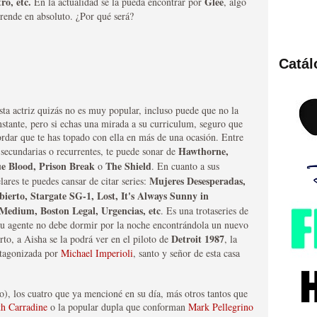
ro, etc.
Glee
En la actualidad se la pueda encontrar por
, algo
rende en absoluto. ¿Por qué será?
Catá
ies de viajes en el tiempo
sta actriz quizás no es muy popular, incluso puede que no la
nstante, pero si echas una mirada a su curriculum, seguro que
rdar que te has topado con ella en más de una ocasión. Entre
Hawthorne,
 secundarias o recurrentes, te puede sonar de
ue Blood, Prison Break
The Shield
o
. En cuanto a sus
Mujeres Desesperadas,
lares te puedes cansar de citar series:
ierto, Stargate SG-1, Lost, It's Always Sunny in
 Medium, Boston Legal, Urgencias, etc
. Es una trotaseries de
u agente no debe dormir por la noche encontrándola un nuevo
Detroit 1987
erto, a Aisha se la podrá ver en el piloto de
, la
británica que no es
otagonizada por
Michael Imperioli
, santo y señor de esta casa
o), los cuatro que ya mencioné en su día, más otros tantos que
th Carradine
o la popular dupla que conforman
Mark Pellegrino