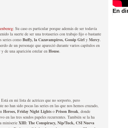
En di
suario de HBO España
tenbenrg
: Su caso es particular porque además de ser todavía
nido la suerte de ser una trotaseries con trabajo fijo o bastante
Buffy, la Cazavampiros, Gossip Girl
Mercy
as series como
y
.
erdo de un personaje que apareció durante varios capítulos en
r
House
y de una aparición estelar en
.
abar siendo una de las
istoria
: Está en mi lista de actrices que no sorporto, pero
e no han sido pocas las series en las que nos hemos cruzado,
Heroes, Friday Night Lights
Prison Break
en
o
, donde
vo en las tres sendos papeles recurrentes. También se la ha
XIII: The Conspiracy, Nip/Tuck, CSI Nueva
la miniserie