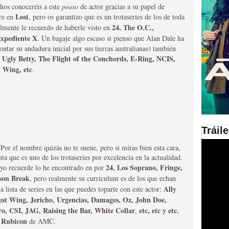
hos conoceréis a este
peaso
de actor gracias a su papel de
Lost
re en
, pero os garantizo que es un trotaseries de los de toda
en las plataformas SVOD
24, The O.C.,
almente le recuerdo de haberle visto en
ad
xpediente X
. Un bagaje algo escaso si pienso que Alan Dale ha
ontar su andadura inicial por sus tierras australianas) también
 Ugly Betty, The Flight of the Conchords, E-Ring, NCIS,
 Wing, etc
.
Tráil
ries al año se superará
 Por el nombre quizás no te suene, pero si miras bien esta cara,
ta que es uno de los trotaseries por excelencia en la actualidad.
24, Los Soprano, Fringe,
yo recuerde lo he encontrado en por
son Break
, pero realmente su curriculum es de los que echan
Ally
 lista de series en las que puedes toparte con este actor:
st Wing, Jericho, Urgencias, Damages, Oz, John Doe,
o, CSI, JAG, Raising the Bar, White Collar
etc, etc y etc.
,
Rubicon
,
de AMC.