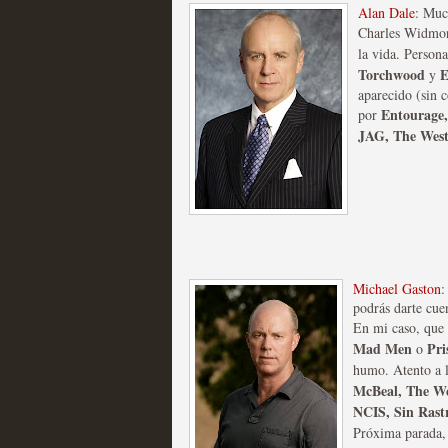
Alan Dale
: Muc
Charles Widmo
Las series disponibles 
la vida. Person
tienen fecha de caducid
Torchwood
E
y
aparecido (sin c
MOLTISANTI
Entourage,
por
Recomendación de la semana
JAG, The West
La barrera de las 500 se
Michael Gaston
:
podrás darte cuen
desde Silicon Valley
En mi caso, que 
Mad Men
Pri
o
MOLTISANTI
humo. Atento a la
Recomendación de la semana
McBeal, The We
NCIS, Sin Rastr
Próxima parada