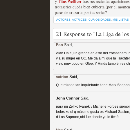
y
Titus Welliver
tras sus recientes apariciones
trotaseries queda bien cubierta (por el moment
paras de cruzarte por tus series?
ACTORES
,
ACTRICES
,
CURIOSIDADES
,
MIS LISTAS
21 Response to "La Liga de los
Las temporadas de pilo
Fon
Said,
MOLTISANTI
Alan Dale, un grande en esto del trotaseriemu
Recomendación de la semana
y a su mujer en OC. Me da a mi que la Trachte
visto muy poco en Glee. Y Hinds también es ot
satrian
Said,
Que mirada tan inquietante tiene Mark Shepp
John Connor
Said,
para mí Zeljko Ivanek y Michelle Forbes siemp
Galería con los Mejores
todos xo el q más me gusta es Michael Gaston,va
d Los Soprano,ahí fue donde yo lo fiché
Televisión
MOLTISANTI