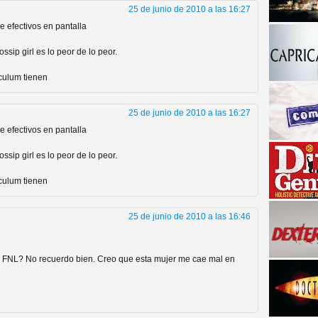
25 de junio de 2010 a las 16:27
e efectivos en pantalla
ssip girl es lo peor de lo peor.
culum tienen
25 de junio de 2010 a las 16:27
e efectivos en pantalla
a descubrir la "verdad"
ssip girl es lo peor de lo peor.
culum tienen
25 de junio de 2010 a las 16:46
n FNL? No recuerdo bien. Creo que esta mujer me cae mal en