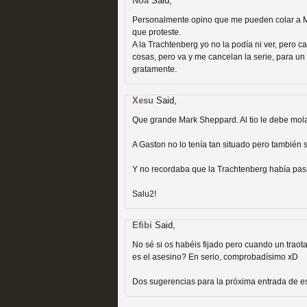
Noa
Said,
Recomendación de la semana
Personalmente opino que me pueden colar a Mar
que proteste.
A la Trachtenberg yo no la podía ni ver, pero c
cosas, pero va y me cancelan la serie, para un
gratamente.
Xesu
Said,
Las productoras de las e
Que grande Mark Sheppard. Al tio le debe molar
televisión
A Gaston no lo tenía tan situado pero también
MOLTISANTI
Y no recordaba que la Trachtenberg había pas
Recomendación de la semana
Salu2!
Efibi
Said,
No sé si os habéis fijado pero cuando un trao
es el asesino? En serio, comprobadísimo xD
Las series de 10 tempor
Dos sugerencias para la próxima entrada de es