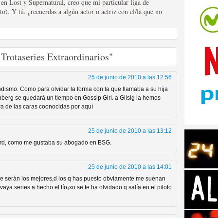
 en Lost y Supernatural, creo que mi particular liga de
o). Y tú, ¿recuerdas a algún actor o actriz con el/la que no
 Trotaseries Extraordinarios"
tos de Amazon
25 de junio de 2010 a las 12:56
ndismo. Como para olvidar la forma con la que llamaba a su hija
nberg se quedará un tiempo en Gossip Girl. a Gilsig la hemos
ra de las caras coonocidas por aquí
25 de junio de 2010 a las 13:12
ard, como me gustaba su abogado en BSG.
25 de junio de 2010 a las 14:01
re serán los mejores,d los q has puesto obviamente me suenan
 Personajes de Series de
ya series a hecho el tío¡xo se te ha olvidado q salía en el piloto