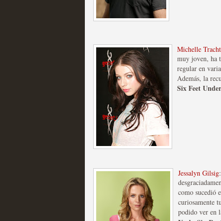
Mi experiencia como u
Michelle Trach
MOLTISANTI
muy joven, ha te
Recomendación de la semana
regular en vari
Además, la recu
Six Feet Unde
The Get Down o cómo ac
series más caras de la h
Jessalyn Gilsig
desgraciadament
MOLTISANTI
como sucedió 
Recomendación de la semana
curiosamente tu
podido ver en 