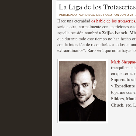
Un recorrido por todas
La Liga de los Trotaseries
of Thrones a través de s
PUBLICADO POR
DIEGO DEL POZO
ON JUNIO 25,
Hace una eternidad
os hablé de los trotaseries
MOLTISANTI
serie a otra, normalmente con apariciones este
Recomendación de la semana
Zeljko Ivanek, Mi
aquella ocasión nombré a
que durante todo este tiempo no han hecho ot
con la intención de recopilarlos a todos en una
extraordinarios". Raro será que no te hayas t
Mark Sheppar
tranquilamente
en que series 
La burbuja de los jugado
Supernatural,
original
Expediente
y
toparme con é
MOLTISANTI
Sliders, Monk
Recomendación de la semana
Chuck, etc
. L