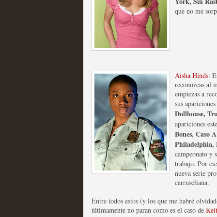
York, Sin Rast
que no me sorp
Fin de ciclo para las ser
MOLTISANTI
Aisha Hinds
: E
Recomendación de la semana
reconozcas al i
empiezas a reco
sus apariciones
Dollhouse, Tr
apariciones este
Bones, Caso Ab
Philadelphia,
campeonato y s
trabajo. Por ci
Taboo es otra miniserie 
nueva serie pr
carruseliana.
miniserie
Entre todos estos (y los que me habré olvidad
MOLTISANTI
últimamente no paran como es el caso de
Kei
Recomendación de la semana