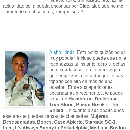
Nueva York, Sin Rastro, etc.
En la
actualidad se la pueda encontrar por
Glee
, algo que no me
sorprende en absoluto. ¿Por qué será?
Aisha Hinds
: Esta actriz quizás no es
muy popular, incluso puede que no la
reconozcas al instante, pero si echas
una mirada a su curriculum, seguro
que empiezas a recordar que te has
topado con ella en más de una
ocasión. Entre sus apariciones
secundarias o recurrentes, te puede
sonar de
Hawthorne, Dollhouse,
True Blood, Prison Break
o
The
Shield
. En cuanto a sus apariciones
estelares te puedes cansar de citar series:
Mujeres
Desesperadas, Bones, Caso Abierto, Stargate SG-1,
Lost, It's Always Sunny in Philadelphia, Medium, Boston