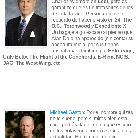
Charles Widmore en
Lost
, pero os
garantizo que es un trotaseries de los
de toda la vida. Personalmente le
recuerdo de haberle visto en
24, The
O.C., Torchwood
y
Expediente X
.
Un bagaje algo escaso si pienso que
Alan Dale ha aparecido (sin contar su
andadura inicial por sus tierras
australianas) también por
Entourage,
Ugly Betty, The Flight of the Conchords, E-Ring, NCIS,
JAG, The West Wing, etc
.
Michael Gaston
: Por el nombre quizás
no te suene, pero si miras bien esta
cara, podrás darte cuenta que es uno
de los trotaseries por excelencia en la
actualidad. En mi caso, que yo