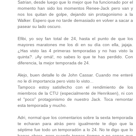
Satrian, desde luego que lo mejor que ha funcionado por el
momento han sido los momentos Renee-Jack pero van y
nos los quitan de golpe, dejando sin protagonismo a la
Walker. Espero que no tarde demasiado en volver a sacar a
pasear su lado oscuro.
Efibi, yo soy fan total de 24, hasta el punto de que los
mayores maratones me los di en su día con ella, jajaja.
¿Has visto las 4 primeras temporadas y no has visto la
quinta?. ¡Ay omá!, no sabes lo que te has perdido. Con
diferencia, la mejor temporada de 24.
Alejo, buen detalle lo de John Cassar. Cuando me enteré
no le di importancia pero visto lo visto...
Tampoco estoy satisfecho con el rendimiento de los
miembros de la CTU (especialmente de Henriksen), ni con
el "poco" protagonismo de nuestro Jack. Toca remontar
esta temporada y mucho.
Adri, normal que los comentarios sobre la sexta temporada
te echaran para atrás pero igualmente te digo que la
séptime fue todo un temporadón a lo 24. No te digo que lo
hagas ahora, pero cuando tengas tiempo o no sepas que