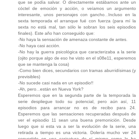
que se podía salvar. O directamente estábamos ante un
cóctel de emoción y acción, o veíamos un argumento
interesante, unos personajes con gancho...Incluso en la
sexta temporada el arranque fué con fuerza (para mí la
sexta no está mal, tan sólo le sobran los seis episodios
finales). Este año han conseguido que:
-No haya la sensación de amenaza constante de antes.
-No haya casi acción.
-No hay la guerra psicológica que caracterizaba a la serie
(ojito porque algo de eso he visto en el s08e11, esperemos
que se mantenga la cosa)
-Como bien dices, secundarios con tramas aburridísimas (y
previsibles)
-No sucede casi nada en un episodio!!
-Ah, pero...están en Nueva York?
Esperemos que en la segunda parte de la temporada la
serie despliegue todo su potencial, pero aún así, 11
episodios para arrancar no es de recibo para 24.
Esperemos que las sensaciones recuperadas después de
ver el episodio 11 sean una buena premonición. Desde
luego que si esta va a ser la evolución de la serie, una
retirada a tiempo es una victoria. Dolería mucho ver 24
convertido en una caricatura de sí mismo como le ha