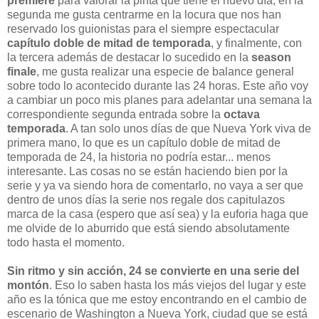
premiere
para valorar la pinta que tiene el nuevo día, en la
segunda me gusta centrarme en la locura que nos han
reservado los guionistas para el siempre espectacular
capítulo doble de mitad de temporada
, y finalmente, con
la tercera además de destacar lo sucedido en la
season
finale
, me gusta realizar una especie de balance general
sobre todo lo acontecido durante las 24 horas. Este año voy
a cambiar un poco mis planes para adelantar una semana la
correspondiente segunda entrada sobre la
octava
temporada
. A tan solo unos días de que Nueva York viva de
primera mano, lo que es un capítulo doble de mitad de
temporada de 24, la historia no podría estar... menos
interesante. Las cosas no se están haciendo bien por la
serie y ya va siendo hora de comentarlo, no vaya a ser que
dentro de unos días la serie nos regale dos capitulazos
marca de la casa (espero que así sea) y la euforia haga que
me olvide de lo aburrido que está siendo absolutamente
todo hasta el momento.
Sin ritmo y sin acción, 24 se convierte en una serie del
montón
. Eso lo saben hasta los más viejos del lugar y este
año es la tónica que me estoy encontrando en el cambio de
escenario de Washington a Nueva York, ciudad que se está