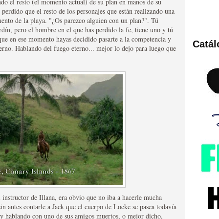
ando el resto (el momento actual) de su plan en manos de su
 perdido que el resto de los personajes que están realizando una
ento de la playa. "¿Os parezco alguien con un plan?". Tú
rdín, pero el hombre en el que has perdido la fe, tiene uno y tú
 que en ese momento hayas decidido pasarte a la competencia y
Catá
ierno. Hablando del fuego eterno... mejor lo dejo para luego que
ies de viajes en el tiempo
británica que no es
 instructor de Illana, era obvio que no iba a hacerle mucha
 sin antes contarle a Jack que el cuerpo de Locke se pasea todavía
ey hablando con uno de sus amigos muertos, o mejor dicho,