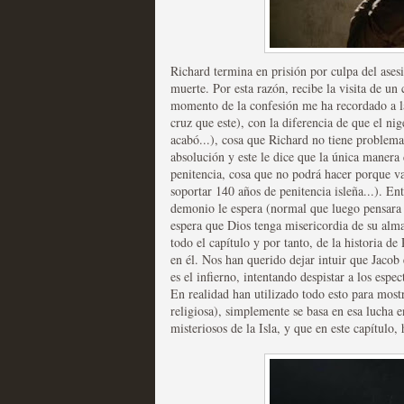
Recomendación de la semana
Richard termina en prisión por culpa del ase
muerte. Por esta razón, recibe la visita de un 
momento de la confesión me ha recordado a la
cruz que este), con la diferencia de que el n
acabó...), cosa que Richard no tiene problemas
Las productoras de las e
absolución y este le dice que la única manera d
penitencia, cosa que no podrá hacer porque va
televisión
soportar 140 años de penitencia isleña...). Ent
demonio le espera (normal que luego pensara l
MOLTISANTI
espera que Dios tenga misericordia de su alm
Recomendación de la semana
todo el capítulo y por tanto, de la historia d
en él. Nos han querido dejar intuir que Jacob 
es el infierno, intentando despistar a los espec
En realidad han utilizado todo esto para mos
religiosa), simplemente se basa en esa lucha 
misteriosos de la Isla, y que en este capítulo,
Las series de 10 tempor