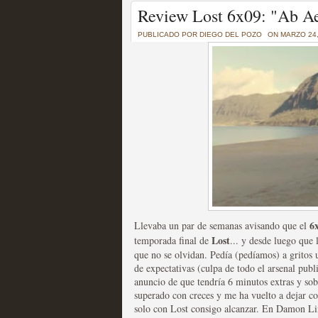
Un recorrido por todas
Review Lost 6x09: "Ab A
of Thrones a través de s
PUBLICADO POR
DIEGO DEL POZO
ON MARZO 24,
MOLTISANTI
Recomendación de la semana
La burbuja de los jugado
original
6
Llevaba un par de semanas avisando que el
MOLTISANTI
Lost
temporada final de
Recomendación de la semana
... y desde luego que 
que no se olvidan. Pedía (pedíamos) a gritos 
de expectativas (culpa de todo el arsenal publi
anuncio de que tendría 6 minutos extras y sob
superado con creces y me ha vuelto a dejar co
solo con Lost consigo alcanzar. En Damon Lin