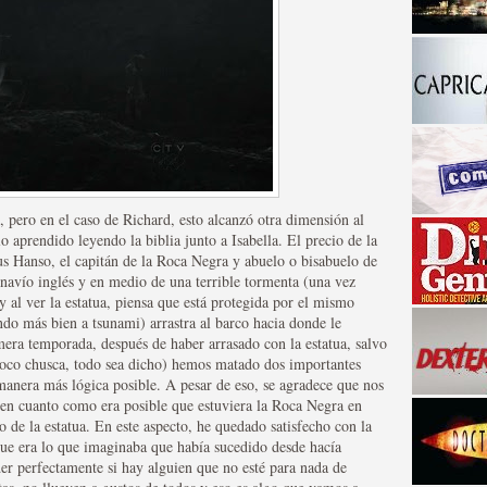
a descubrir la "verdad"
 pero en el caso de Richard, esto alcanzó otra dimensión al
o aprendido leyendo la biblia junto a Isabella. El precio de la
us Hanso, el capitán de la Roca Negra y abuelo o bisabuelo de
navío inglés y en medio de una terrible tormenta (una vez
 y al ver la estatua, piensa que está protegida por el mismo
do más bien a tsunami) arrastra al barco hacia donde le
mera temporada, después de haber arrasado con la estatua, salvo
 poco chusca, todo sea dicho) hemos matado dos importantes
 manera más lógica posible. A pesar de eso, se agradece que nos
 en cuanto como era posible que estuviera la Roca Negra en
o de la estatua. En este aspecto, he quedado satisfecho con la
ue era lo que imaginaba que había sucedido desde hacía
er perfectamente si hay alguien que no esté para nada de