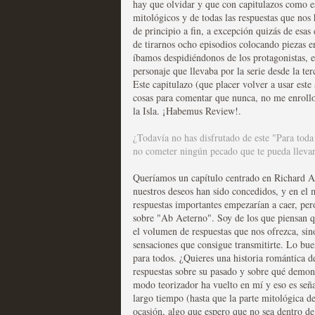
hay que olvidar y que con capitulazos como e
mitológicos y de todas las respuestas que nos 
Las series disponibles 
de principio a fin, a excepción quizás de esa
de tirarnos ocho episodios colocando piezas en
tienen fecha de caducid
íbamos despidiéndonos de los protagonistas, e
personaje que llevaba por la serie desde la 
MOLTISANTI
Este capitulazo (que placer volver a usar est
Recomendación de la semana
cosas para comentar que nunca, no me enrollo
la Isla. ¡Habemus Review!.
¿Todavía no has disfrutado de este "Para toda
no cometer ningún pecado que te pueda llevar 
Queríamos un capítulo centrado en Richard Al
nuestros deseos han sido concedidos, y en el
La barrera de las 500 se
respuestas importantes empezarían a caer, per
sobre "Ab
Aeterno". Soy de los que piensan q
desde Silicon Valley
el volumen de respuestas que nos ofrezca, sino
sensaciones que consigue transmitirte. Lo bu
MOLTISANTI
para todos. ¿Quieres una historia romántica d
Recomendación de la semana
respuestas sobre su pasado y sobre qué demonio
modo teorizador ha vuelto en mí y eso es señ
largo tiempo (hasta que la parte mitológica d
ocasión, algo que espero que no sea dentro de