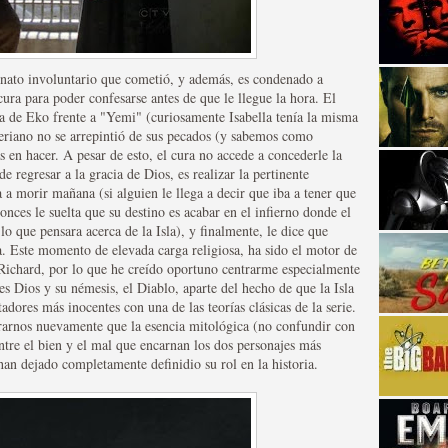
sinato involuntario que cometió, y además, es condenado a
cura para poder confesarse antes de que le llegue la hora. El
 de Eko frente a "Yemi" (curiosamente Isabella tenía la misma
igeriano no se arrepintió de sus pecados (y sabemos como
 en hacer. A pesar de esto, el cura no accede a concederle la
strellas de cine y
e regresar a la gracia de Dios, es realizar la pertinente
 a morir mañana (si alguien le llega a decir que iba a tener que
onces le suelta que su destino es acabar en el infierno donde el
o que pensara acerca de la Isla), y finalmente, le dice que
a. Este momento de elevada carga religiosa, ha sido el motor de
e Richard, por lo que he creído oportuno centrarme especialmente
es Dios y su némesis, el Diablo, aparte del hecho de que la Isla
tadores más inocentes con una de las teorías clásicas de la serie.
trarnos nuevamente que la esencia mitológica (no confundir con
entre el bien y el mal que encarnan los dos personajes más
 han dejado completamente definidio su rol en la historia.
adas están en peligro de