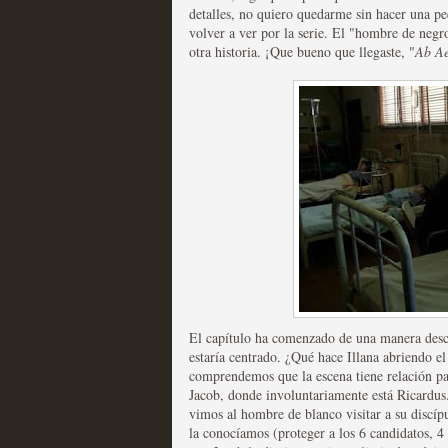
detalles, no quiero quedarme sin hacer una pe
volver a ver por la serie. El "hombre de negr
otra historia. ¡Que bueno que llegaste, "
Ab
Ae
Mi experiencia como u
MOLTISANTI
Recomendación de la semana
The Get Down o cómo ac
El capítulo ha comenzado de una manera desc
series más caras de la h
estaría centrado. ¿Qué hace Illana abriendo e
comprendemos que la escena tiene relación pa
MOLTISANTI
Jacob, donde involuntariamente está Ricardu
Recomendación de la semana
vimos al hombre de blanco visitar a su discípu
la conocíamos (proteger a los 6 candidatos, 4