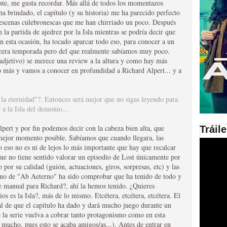
ste, me gusta recordar. Más allá de todos los momentazos
ha brindado, el capítulo (y su historia) me ha parecido perfecto
en las plataformas SVOD
s escenas culebronescas que me han chirriado un poco. Después
 la partida de ajedrez por la Isla mientras se podría decir que
ad
n esta ocasión, ha tocado aparcar todo eso, para conocer a un
tercera temporada pero del que realmente sabíamos muy poco.
e adjetivo) se merece una review a la altura y como hay más
 más y vamos a conocer en profundidad a Richard Alpert... y a
 la eternidad"?. Entonces será mejor que no sigas leyendo para
a la Isla del demonio...
pert y por fin podemos decir con la cabeza bien alta, que
Tráil
 mejor momento posible. Sabíamos que cuando llegara, las
ries al año se superará
o eso no es ni de lejos lo más importante que hay que recalcar
ue no tiene sentido valorar un episodio de Lost únicamente por
 por su calidad (guión, actuaciones, giros, sorpresas, etc) y las
eno de "Ab Aeterno" ha sido comprobar que ha tenido de todo y
e manual para Richard?, ahí la hemos tenido. ¿Quieres
s es la Isla?, más de lo mismo. Etcétera, etcétera, etcétera. El
al de que el capítulo ha dado y dará mucho juego durante un
e la serie vuelva a cobrar tanto protagonismo como en esta
 mucho, pues esto se acaba amigos/as...). Antes de entrar en