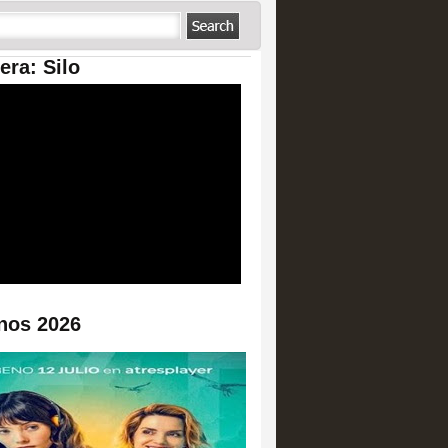
era: Silo
nos 2026