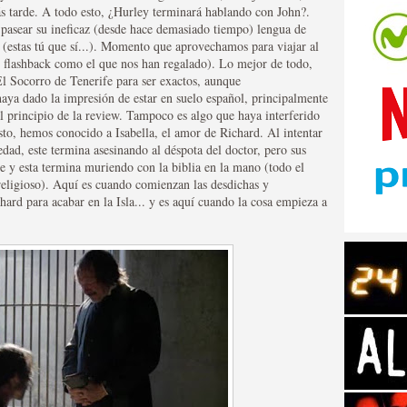
s tarde. A todo esto, ¿Hurley terminará hablando con John?.
 pasear su ineficaz (desde hace demasiado tiempo) lengua de
 (estas tú que sí...). Momento que aprovechamos para viajar al
flashback como el que nos han regalado). Lo mejor de todo,
 El Socorro de Tenerife para ser exactos, aunque
aya dado la impresión de estar en suelo español, principalmente
l principio de la review. Tampoco es algo que haya interferido
tos de Amazon
to, hemos conocido a Isabella, el amor de Richard. Al intentar
ad, este termina asesinando al déspota del doctor, pero sus
e y esta termina muriendo con la biblia en la mano (todo el
religioso). Aquí es cuando comienzan las desdichas y
hard para acabar en la Isla... y es aquí cuando la cosa empieza a
 Personajes de Series de