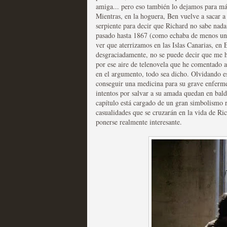
amiga... pero eso también lo dejamos para má
Mientras, en la hoguera, Ben vuelve a sacar a
serpiente para decir que Richard no sabe nada
pasado hasta 1867 (como echaba de menos un 
ver que aterrizamos en las Islas Canarias, en
desgraciadamente, no se puede decir que me h
por ese aire de telenovela que he comentado a
Las temporadas de pilo
en el argumento, todo sea dicho. Olvidando es
conseguir una medicina para su grave enfermed
MOLTISANTI
intentos por salvar a su amada quedan en bald
Recomendación de la semana
capítulo está cargado de un gran simbolismo 
casualidades que se cruzarán en la vida de Ric
ponerse realmente interesante.
Galería con los Mejores
Televisión
MOLTISANTI