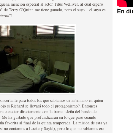
queña mención especial al actor Titus Welliver, al cual espero
o" de Terry O'Quinn me tiene ganado, pero el suyo... el suyo es
En di
terno
"!:
suario de HBO España
abar siendo una de las
oncertante para todos los que sabíamos de antemano en quien
istoria
l ojo si Richard se llevará todo el protagonismo?. Entonces
ra conectar directamente con la trama isleña del bando de
s. Me ha gustado que profundizaran en lo que pasó cuando
la favorita al final de la quinta temporada. La misión de esta ya
 si no contamos a Locke y Sayid), pero lo que no sabíamos era