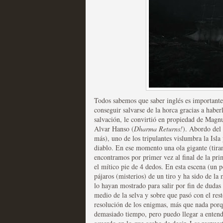
extinción
MOLTISANTI
Recomendación de la semana
Expediente X: Guía par
Todos sabemos que saber inglés es importante,
conseguir salvarse de la horca gracias a haberl
MOLTISANTI
salvación, le convirtió en propiedad de Magn
Recomendación de la semana
Alvar Hanso (
Dharma Returns!
). Abordo del 
más), uno de los tripulantes vislumbra la Isla
diablo. En ese momento una ola gigante (tiran
encontramos por primer vez al final de la pri
el mítico pie de 4 dedos. En esta escena (un
pájaros (misterios) de un tiro y ha sido de la
lo hayan mostrado para salir por fin de dudas
medio de la selva y sobre que pasó con el rest
resolución de los enigmas, más que nada porq
demasiado tiempo, pero puedo llegar a entend
La taquilla de las series