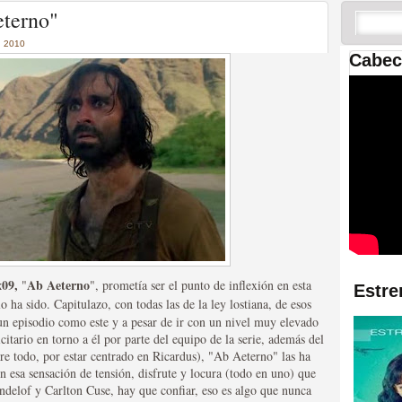
 las temporadas de Game
eterno"
us mejores tráilers
 2010
Cabec
res de la ficción
x09,
Ab
Aeterno
"
"
, prometía ser el punto de inflexión en esta
Estre
lo ha sido. Capitulazo, con todas las de la ley lostiana, de esos
un episodio como este y a pesar de ir con un nivel muy elevado
citario en torno a él por parte del equipo de la serie, además del
re todo, por estar centrado en Ricardus), "Ab
Aeterno" las ha
n esa sensación de tensión, disfrute y locura (todo en uno) que
delof y Carlton Cuse, hay que confiar, eso es algo que nunca