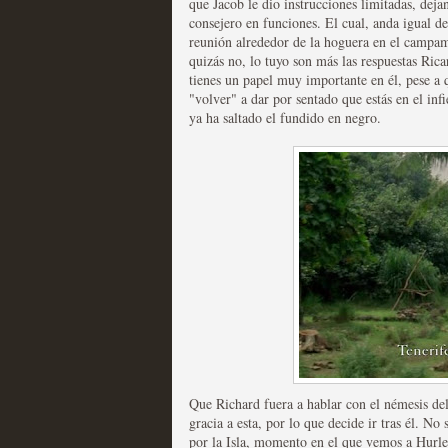
que Jacob le dio instrucciones limitadas, dej
consejero en funciones. El cual, anda igual de
reunión alrededor de la hoguera en el campam
quizás no, lo tuyo son más las respuestas Rica
tienes un papel muy importante en él, pese a
"volver" a dar por sentado que estás en el inf
Fin de ciclo para las ser
ya ha saltado el fundido en negro.
MOLTISANTI
Recomendación de la semana
Taboo es otra miniserie 
miniserie
Que Richard fuera a hablar con el némesis del
MOLTISANTI
gracia a esta, por lo que decide ir tras él. No
Recomendación de la semana
por la Isla, momento en el que vemos a Hurl