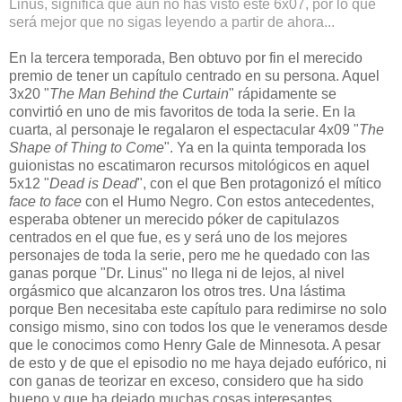
Linus, significa que aún no has visto este 6x07, por lo que
será mejor que no sigas leyendo a partir de ahora...
En la tercera temporada, Ben obtuvo por fin el merecido
premio de tener un capítulo centrado en su persona. Aquel
3x20 "
The Man Behind the Curtain
" rápidamente se
convirtió en uno de mis favoritos de toda la serie. En la
cuarta, al personaje le regalaron el espectacular 4x09 "
The
Shape of Thing to Come
". Ya en la quinta temporada los
guionistas no escatimaron recursos mitológicos en aquel
5x12 "
Dead is Dead
", con el que Ben protagonizó el mítico
face to face
con el Humo Negro. Con estos antecedentes,
esperaba obtener un merecido póker de capitulazos
centrados en el que fue, es y será uno de los mejores
personajes de toda la serie, pero me he quedado con las
ganas porque "Dr. Linus" no llega ni de lejos, al nivel
orgásmico que alcanzaron los otros tres. Una lástima
porque Ben necesitaba este capítulo para redimirse no solo
consigo mismo, sino con todos los que le veneramos desde
que le conocimos como Henry Gale de Minnesota. A pesar
de esto y de que el episodio no me haya dejado eufórico, ni
con ganas de teorizar en exceso, considero que ha sido
bueno y que ha dejado muchas cosas interesantes.