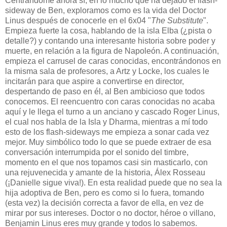
Centrándome ahora sí, en lo mucho que ha dejado el flash-
sideway de Ben, exploramos como es la vida del Doctor
Linus después de conocerle en el 6x04 "
The Substitute
".
Empieza fuerte la cosa, hablando de la isla Elba (¿pista o
detalle?) y contando una interesante historia sobre poder y
muerte, en relación a la figura de Napoleón. A continuación,
empieza el carrusel de caras conocidas, encontrándonos en
la misma sala de profesores, a Artz y Locke, los cuales le
incitarán para que aspire a convertirse en director,
despertando de paso en él, al Ben ambicioso que todos
conocemos. El reencuentro con caras conocidas no acaba
aquí y le llega el turno a un anciano y cascado Roger Linus,
el cual nos habla de la Isla y Dharma, mientras a mí todo
esto de los flash-sideways me empieza a sonar cada vez
mejor. Muy simbólico todo lo que se puede extraer de esa
conversación interrumpida por el sonido del timbre,
momento en el que nos topamos casi sin masticarlo, con
una rejuvenecida y amante de la historia, Álex Rosseau
(¡Danielle sigue viva!). En esta realidad puede que no sea la
hija adoptiva de Ben, pero es como si lo fuera, tomando
(esta vez) la decisión correcta a favor de ella, en vez de
mirar por sus intereses. Doctor o no doctor, héroe o villano,
Benjamin Linus eres muy grande y todos lo sabemos.