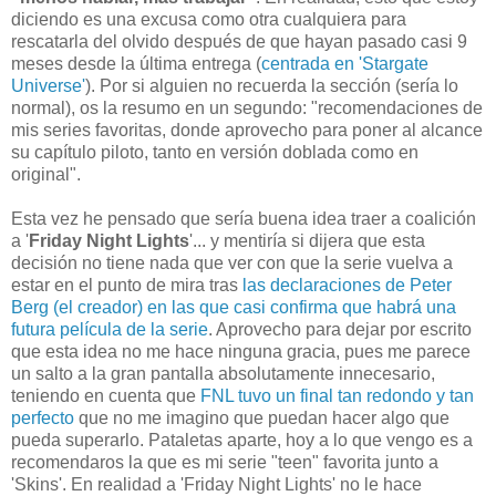
diciendo es una excusa como otra cualquiera para
rescatarla del olvido después de que hayan pasado casi 9
meses desde la última entrega (
centrada en 'Stargate
Universe'
). Por si alguien no recuerda la sección (sería lo
normal), os la resumo en un segundo: "recomendaciones de
mis series favoritas, donde aprovecho para poner al alcance
su capítulo piloto, tanto en versión doblada como en
original".
Esta vez he pensado que sería buena idea traer a coalición
a '
Friday Night Lights
'... y mentiría si dijera que esta
decisión no tiene nada que ver con que la serie vuelva a
estar en el punto de mira tras
las declaraciones de Peter
Berg (el creador) en las que casi confirma que habrá una
futura película de la serie
. Aprovecho para dejar por escrito
que esta idea no me hace ninguna gracia, pues me parece
un salto a la gran pantalla absolutamente innecesario,
teniendo en cuenta que
FNL tuvo un final tan redondo y tan
perfecto
que no me imagino que puedan hacer algo que
pueda superarlo. Pataletas aparte, hoy a lo que vengo es a
recomendaros la que es mi serie "teen" favorita junto a
'Skins'. En realidad a 'Friday Night Lights' no le hace