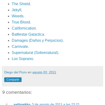
The Shield
.
Jekyll
.
Weeds
.
True Blood
.
Californication
.
Battlestar Galactica
.
Damages (Daños y Perjuicios)
.
Carnivale
.
Supernatural (Sobrenatural)
.
Los Soprano
.
Diego del Pozo
en
agosto 03, 2011
Compartir
9 comentarios:
sethgekko
3 de agosto de 2011 a las 23:21