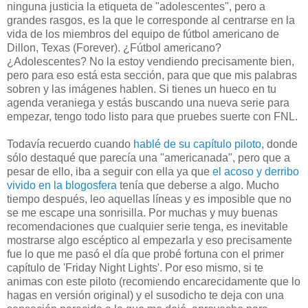
ninguna justicia la etiqueta de "adolescentes", pero a
grandes rasgos, es la que le corresponde al centrarse en la
vida de los miembros del equipo de fútbol americano de
Dillon, Texas (Forever). ¿Fútbol americano?
¿Adolescentes? No la estoy vendiendo precisamente bien,
pero para eso está esta sección, para que que mis palabras
sobren y las imágenes hablen. Si tienes un hueco en tu
agenda veraniega y estás buscando una nueva serie para
empezar, tengo todo listo para que pruebes suerte con FNL.
Todavía recuerdo cuando
hablé de su capítulo piloto
, donde
sólo destaqué que parecía una "americanada", pero que a
pesar de ello, iba a seguir con ella ya que
el acoso y derribo
vivido en la blogosfera
tenía que deberse a algo. Mucho
tiempo después, leo aquellas líneas y es imposible que no
se me escape una sonrisilla. Por muchas y muy buenas
recomendaciones que cualquier serie tenga, es inevitable
mostrarse algo escéptico al empezarla y eso precisamente
fue lo que me pasó el día que probé fortuna con el primer
capítulo de 'Friday Night Lights'. Por eso mismo, si te
animas con este piloto (recomiendo encarecidamente que lo
hagas en versión original) y el susodicho te deja con una