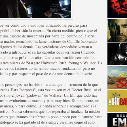
e ver cómo uno a uno iban utilizando las piedras para
 podría haber sido la muerte. En cierta medida, pienso que el
r una especie de inocentada por parte del equipo de la serie.
 su madre, escuchado las lamentaciones de Camille (sobrando
 a algunos de los demás. Las verdaderas despedidas venían a
strellas de cine y
ezado a introducirse en las cápsulas de invernación (menudo
ante los tres próximos años. Uno a uno han ido cerrando los
s tres pilares de 'Stargate Universe': Rush, Young y Wallace. Es
den de los factores no ha tenido mucho fundamento, pero no
áculo y por respetar el peso de cada uno dentro de la serie.
los personajes, no ha sido otra cosa que un resumen de lo que
oradas. Para "sorpresa", esta vez no son ni el Doctor Rush, ni el
ro, sino el joven "padowan" de Wallace. Un Eli, que todo hay
tulos ha evolucionado mucho y para muy bien. Simplemente, no
nstancias, y para colmo, la banda sonora ha acompañado a la
tivo. Nunca sabremos qué nos esperaba al finalizar la misión
adas están en peligro de
spuestas que iríamos descubriendo poco a poco por el camino hasta
ológico se ha gastado el de siempre para irse cómo él sólo