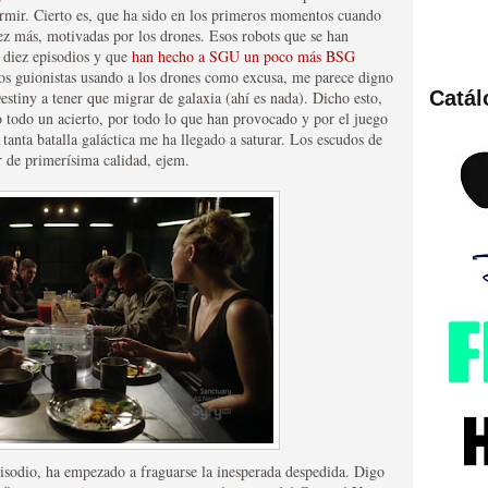
ormir. Cierto es, que ha sido en los primeros momentos cuando
ez más, motivadas por los drones. Esos robots que se han
s diez episodios y que
han hecho a SGU un poco más BSG
os guionistas usando a los drones como excusa, me parece digno
Catá
estiny a tener que migrar de galaxia (ahí es nada). Dicho esto,
ies de viajes en el tiempo
do todo un acierto, por todo lo que han provocado y por el juego
nta batalla galáctica me ha llegado a saturar. Los escudos de
r de primerísima calidad, ejem.
británica que no es
isodio, ha empezado a fraguarse la inesperada despedida. Digo