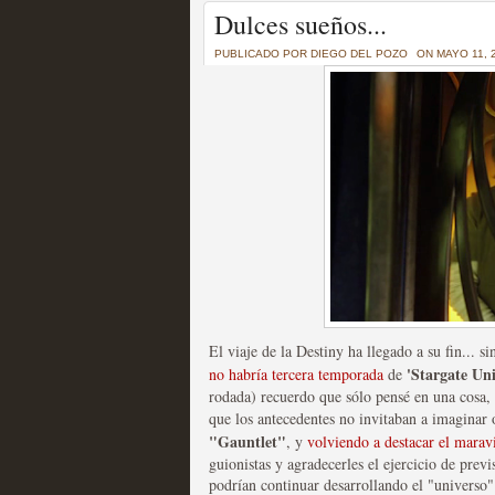
Un recorrido por todas
Dulces sueños...
of Thrones a través de s
PUBLICADO POR
DIEGO DEL POZO
ON MAYO 11, 
MOLTISANTI
Recomendación de la semana
La burbuja de los jugado
original
El viaje de la Destiny ha llegado a su fin... 
MOLTISANTI
'Stargate Uni
no habría tercera temporada
Recomendación de la semana
de
rodada) recuerdo que sólo pensé en una cosa, 
que los antecedentes no invitaban a imaginar 
"Gauntlet"
, y
volviendo a destacar el marav
guionistas y agradecerles el ejercicio de prev
podrían continuar desarrollando el "universo"