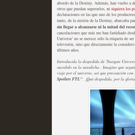
abordo de la Destiny. Además, han vuelto a 
otros que puedan superarlos,
ni siquiera los p
Las series disponibles 
declaraciones en las que uno de los productore
tanto, de la misión de la Destiny, abarcaba pa
tienen fecha de caducid
sin llegar a alcanzarse ni la mitad del reco
cancelaciones que más me han fastidiado desde
MOLTISANTI
Universe' no se merece sólo la etiqueta de ser
Recomendación de la semana
televisión, sino que directamente la consider
últimos años.
Introducida la despedida de 'Stargate Univers
sucedido en la susodicha . Imagino que segui
viaje por el universo, así que precaución co
Spoilers
FTL
"
. ¡Qué despedida, por la gloria
La barrera de las 500 se
desde Silicon Valley
MOLTISANTI
Recomendación de la semana