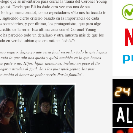
pílogo que se inventaron para cerrar la trama del Coronel Young
lgo así. Desde que Eli ha dado otra vez con una de sus
 lo haya mencionado), como espectadores sólo nos ha tocado ir
í, siguiendo cierto criterio basado en la importancia de cada
 secundarios, y por último, los protagonistas, que para algo
 crédito de la serie. Esa última cena con el Coronel Young
e ha parecido todo un detallazo y otra muestra más de que los
tos de Amazon
ndo en verdad sabían que era más un "adiós":
eso seguro. Supongo que sería fácil recordar todo lo que hemos
n todo lo que aún nos queda y quizá también en lo que hemos
 guste o no. Hijos, hijas, hermanas, incluso un poco el tío
egar a ustedes al final. Sois los más inteligentes, los más
e tenido el honor de poder servir. Por la familia
".
 Personajes de Series de