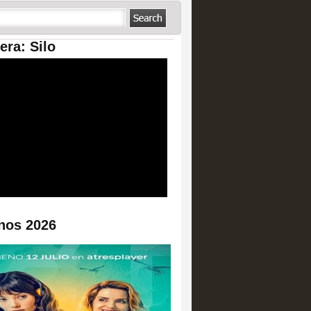
era: Silo
nos 2026