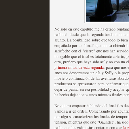
Mi experiencia como u
No solo en este capítulo me ha estado rondan
MOLTISANTI
realidad, desde que la segunda tanda de la t
Recomendación de la semana
asunto. La posibilidad sobre que todo lo bien
empañado por un "final" que nunca obtendría 
satisfecho con el "cierre" que nos han servid
innegable que el final es totalmente abierto, 
otra, prefiero que haya sido así y no con un c
primera mitad de esta segunda
, para que nos 
años nos despertemos un día y SyFy o la pro
movie o continuación de las aventuras abordo 
productora se apresuraron para confirmar que 
dejar de pensar en esa posibilidad y aceptar 
The Get Down o cómo ac
ha hecho dejándonos unos minutos finales par
series más caras de la h
No quiero empezar hablando del final (las de
MOLTISANTI
vamos a ir en orden. Comenzando por apuntar 
Recomendación de la semana
por algo se caracterizan los finales de tempor
tensión, mientras que este "Gauntlet", ha sido
realmente los guionistas contaran con que
la g