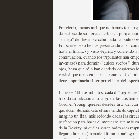
Recomendación de la semana
Por cierto, menos mal que no hemos tenido qu
despedirse de sus seres queridos... porque eso
"amago" de llevarlo a cabo hasta ha podido se
Por suerte, sólo hemos presenciado a Eli con
hasta el final...) y visto deprisa y corriendo
Las productoras de las e
continuación, cuando los tripulantes han emp
televisión
inventazo) para dormir ("dulces sueños") dur
ojos, hasta que sólo han quedado despiertos lo
MOLTISANTI
verdad que tanto en la cena como aquí, el or
Recomendación de la semana
tiene importancia al ser por el bien del espect
En estos últimos minutos, cada diálogo entre 
ha sido su relación a lo largo de las dos temp
Coronel Young, quienes deciden tirar del car
que decir, durante esta última tanda de capí
imagino un final más redondo dadas las circu
perfección para hacer el momento aún más emo
Las series de 10 tempor
de la Destiny, ni cuáles serían todas esas re
llegar a la meta (menudo último monólogo mit