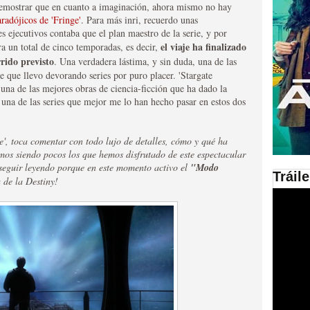
demostrar que en cuanto a imaginación, ahora mismo no hay
aradójicos de 'Fringe'
. Para más inri, recuerdo unas
en las plataformas SVOD
s ejecutivos contaba que el plan maestro de la serie, y por
el viaje ha finalizado
ra un total de cinco temporadas, es decir,
ad
rrido previsto
. Una verdadera lástima, y sin duda, una de las
 que llevo devorando series por puro placer. 'Stargate
 una de las mejores obras de ciencia-ficción que ha dado la
o una de las series que mejor me lo han hecho pasar en estos dos
e', toca comentar con todo lujo de detalles, cómo y qué ha
mos siendo pocos los que hemos disfrutado de este espectacular
n seguir leyendo porque en este momento activo
el
"Modo
Tráil
 de la Destiny!
ries al año se superará