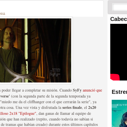
 las temporadas de Game
us mejores tráilers
2011
Cabec
res de la ficción
SyFy
sin poder llegar a completar su misión. Cuando
anunció que
Estre
verse'
(con la segunda parte de la segunda temporada ya
"miedo me da el cliffhanger con el que cerrarán la serie", ya
series finale
2x20
otra cosa. Una vez vista y disfrutada la
, el
illoso 2x18 "Epilogue"
, dan ganas de llamar al equipo de
isión que han realizado (repito, cuando todavía no sabían si
 de tramas que habían creado) durante estos últimos capítulos