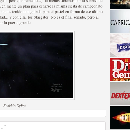
igual, pero qué remedio...), al menos sabemos por la sonrisa de
ía en mente un plan para echarse la misma siesta de campeonato
 hemos tenido una guinda para el pastel en forma de ese último
d... y con ella, los Stargates. No es el final soñado, pero al
r la puerta grande.
a descubrir la "verdad"
Frakkin SyFy!
.."