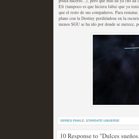
extinción
podía hacerlo...), pero qué más da ya (no da 
Eli (tampoco es que hiciera falta) que ya ten
MOLTISANTI
que el resto de sus compañeros. Para rematar,
Recomendación de la semana
plano con la Destiny perdiéndose en la oscurida
menos SGU se ha ido por donde se merece, po
Expediente X: Guía par
MOLTISANTI
Recomendación de la semana
SERIES FINALE
,
STARGATE UNIVERSE
10 Response to "Dulces sueños.
La taquilla de las series