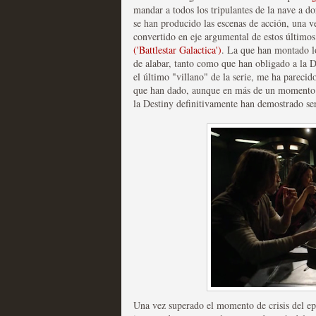
mandar a todos los tripulantes de la nave a d
se han producido las escenas de acción, una v
convertido en eje argumental de estos último
('Battlestar Galactica')
. La que han montado l
de alabar, tanto como que han obligado a la D
Fin de ciclo para las ser
el último "villano" de la serie, me ha pareci
que han dado, aunque en más de un momento ta
MOLTISANTI
la Destiny definitivamente han demostrado se
Recomendación de la semana
Taboo es otra miniserie 
miniserie
MOLTISANTI
Una vez superado el momento de crisis del ep
Recomendación de la semana