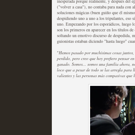
inesperada porque realmente, y después del e
("volver a casa"), no contaba para nada con a
soluciones mágicas (buen guiño que él mismo
despidiendo uno a uno a los tripulantes, eso s
uno. Empezando por los esporádicos, luego los
son los primeros en aparecer en los títulos de
soltando un emotivo discurso de despedida, m
Las temporadas de pilo
guionistas estaban diciendo "hasta luego" cua
MOLTISANTI
"
Hemos pasado por muchísimas cosas juntos, 
Recomendación de la semana
perdido, pero creo que hoy prefiero pensar e
ganado. Somos... somos una familia ahora, nos
loco que a pesar de todo se las arregla para ll
valientes y las personas más compasivas que h
Galería con los Mejores
Televisión
MOLTISANTI