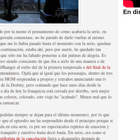
En di
suario de HBO España
do por la mente el pensamiento de cómo acabaría la serie, en
emporada comenzase, no he parado de darle vueltas al mismo
 que me lo había pasado hasta el momento con la serie, quedase
continuación, estaba ahí, pero por suerte, he quedado tan
o que sólo me ha faltado ponerme a dar palmas de alegría. Es
pero siendo consciente de que iba a serlo de una manera o de
liffhanger al estilo del de la primera temporada o
del final de la
entendamos. Ojalá que al igual que los personajes, dentro de tres
pia MGM sorprendan a propios y extraños anunciando una tv
de la Destiny, pero contando que hace unos días desde la
a día de hoy la franquicia está cerrada por derribo, será mejor
que colorín, colorado, este viaje ha "acabado". Menos mal que lo
abar siendo una de las
a enmarcar.
istoria
spedidas siempre se dejan para el último momento), por lo que
que el episodio me ha sorprendido desde el principio porque si
ada en esta serie, es por ser espectáculos repletos de emoción y
 tranquilo y emotivo hasta decir basta. En serio, era como si
uillotina de la cancelación
fuera a alcanzarles después de