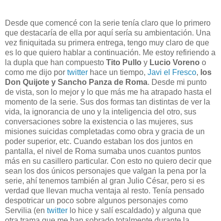
Desde que comencé con la serie tenía claro que lo primero
que destacaría de ella por aquí sería su ambientación. Una
vez finiquitada su primera entrega, tengo muy claro de que
es lo que quiero hablar a continuación. Me estoy refiriendo a
la dupla que han compuesto
Tito Pullo
y
Lucio Voreno
o
como me dijo por
twitter
hace un tiempo,
Javi el Fresco
,
los
Don Quijote y Sancho Panza de Roma
. Desde mi punto
de vista, son lo mejor y lo que más me ha atrapado hasta el
momento de la serie. Sus dos formas tan distintas de ver la
vida, la ignorancia de uno y la inteligencia del otro, sus
conversaciones sobre la existencia o las mujeres, sus
misiones suicidas completadas como obra y gracia de un
poder superior, etc. Cuando estaban los dos juntos en
pantalla, el nivel de Roma sumaba unos cuantos puntos
más en su casillero particular. Con esto no quiero decir que
sean los dos únicos personajes que valgan la pena por la
serie, ahí tenemos también al gran Julio César, pero si es
verdad que llevan mucha ventaja al resto. Tenía pensado
despotricar un poco sobre algunos personajes como
Servilia (en
twitter
lo hice y salí escaldado) y alguna que
otra trama que me han sobrado totalmente durante la