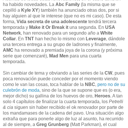
ha habido novedades. La
Abc Family
(la misma que se
cepilló a
Kyle XY
) también ha anunciado otras dos, por si
hay alguien al que le interese (que no es mi caso). De esta
forma,
Vida secreta de una adolescente
tendrá tercera
temporada y
Make it Or Break it
una segunda. En
USA
Network
, han renovado para un segundo año a
White
Collar
. En
TNT
han hecho lo mismo con
Leverage
, dándole
una tercera entrega a su grupo de ladrones y finalmente,
AMC
ha renovado a premiada joya de la corona (y próxima
serie que comenzaré),
Mad Men
para una cuarta
temporada.
Sin cambiar de tema y obviando a las series de la
CW
, pues
poca renovación puede conceder por el momento viendo
como le van las cosas, toca hablar de la
NBC
,
pero no de su
culebrón de moda
, sino de la que se supone que es (o era,
mejor dicho) su gallina de los huevos de oro,
Heroes
. A tan
solo 4 capítulos de finalizar la cuarta temporada, los
Petrelli
& cia
siguen sin haber recibido el ok renovador por parte de
los mandamases de la cadena del pavo. Una situación algo
extraña que para ponerle algo de luz al asunto, ha recurrido
al de siempre, a
Greg Grunberg
(Matt Parkman), el cual