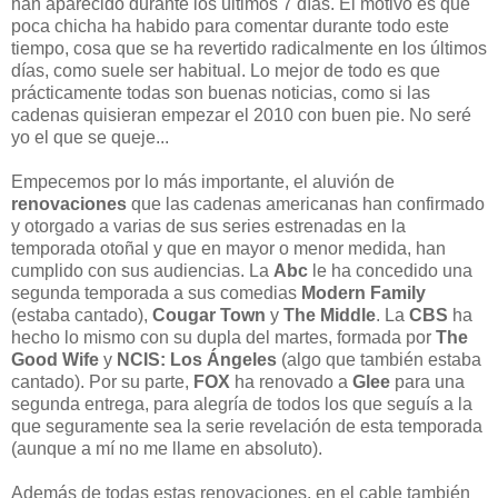
han aparecido durante los últimos 7 días. El motivo es que
poca chicha ha habido para comentar durante todo este
tiempo, cosa que se ha revertido radicalmente en los últimos
días, como suele ser habitual. Lo mejor de todo es que
prácticamente todas son buenas noticias, como si las
cadenas quisieran empezar el 2010 con buen pie. No seré
yo el que se queje...
Empecemos por lo más importante, el aluvión de
renovaciones
que las cadenas americanas han confirmado
y otorgado a varias de sus series estrenadas en la
temporada otoñal y que en mayor o menor medida, han
cumplido con sus audiencias. La
Abc
le ha concedido una
segunda temporada a sus comedias
Modern Family
(estaba cantado),
Cougar Town
y
The Middle
. La
CBS
ha
hecho lo mismo con su dupla del martes, formada por
The
Good Wife
y
NCIS: Los Ángeles
(algo que también estaba
cantado). Por su parte,
FOX
ha renovado a
Glee
para una
segunda entrega, para alegría de todos los que seguís a la
que seguramente sea la serie revelación de esta temporada
(aunque a mí no me llame en absoluto).
Además de todas estas renovaciones, en el cable también