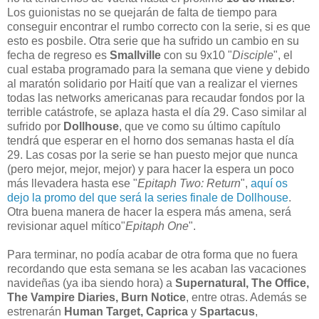
Los guionistas no se quejarán de falta de tiempo para
conseguir encontrar el rumbo correcto con la serie, si es que
esto es posbile. Otra serie que ha sufrido un cambio en su
fecha de regreso es
Smallville
con su 9x10 "
Disciple
", el
cual estaba programado para la semana que viene y debido
al maratón solidario por Haití que van a realizar el viernes
todas las networks americanas para recaudar fondos por la
terrible catástrofe, se aplaza hasta el día 29. Caso similar al
sufrido por
Dollhouse
, que ve como su último capítulo
tendrá que esperar en el horno dos semanas hasta el día
29. Las cosas por la serie se han puesto mejor que nunca
(pero mejor, mejor, mejor) y para hacer la espera un poco
más llevadera hasta ese "
Epitaph Two: Return
",
aquí os
dejo la promo del que será la series finale de Dollhouse
.
Otra buena manera de hacer la espera más amena, será
revisionar aquel mítico"
Epitaph One
".
Para terminar, no podía acabar de otra forma que no fuera
recordando que esta semana se les acaban las vacaciones
navideñas (ya iba siendo hora) a
Supernatural, The Office,
The Vampire Diaries, Burn Notice
, entre otras. Además se
estrenarán
Human Target, Caprica
y
Spartacus
,