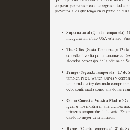
empezar por repasar cuando regresan todas mis
proyectos a los que tengo en el punto de mira
Las series disponibles 
tienen fecha de caducid
Supernatural
1
MOLTISANTI
(Quinta Temporada):
Recomendación de la semana
inaugurar mi ritmo USA este año. Sin
The Office
17 de
(Sexta Temporada):
comedia favorita por antonomasia. Dese
alocados personajes de la oficina de Sc
Fringe
17 de 
(Segunda Temporada):
también Peter, Walter, Olivia y compañ
La barrera de las 500 se
temporada, estoy deseando comprobar q
debe confirmarla como una de las grand
desde Silicon Valley
Como Conocí a Vuestra Madre
(Qui
MOLTISANTI
igual si nos mostrarán a la dichosa ma
Recomendación de la semana
primeras temporadas de la serie. Espero
dando lo mejor de sí mismos.
Heroes
21 de S
(Cuarta Temporada):