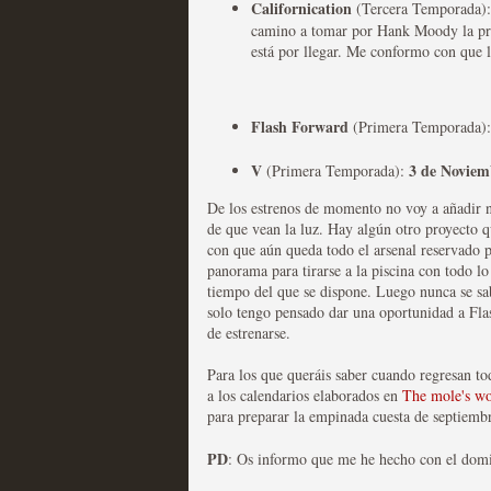
Californication
(Tercera Temporada)
camino a tomar por Hank Moody la pró
está por llegar. Me conformo con que l
Fin de ciclo para las ser
Flash Forward
(Primera Temporada)
MOLTISANTI
V
3 de Noviem
(Primera Temporada):
Recomendación de la semana
De los estrenos de momento no voy a añadir n
de que vean la luz. Hay algún otro proyecto q
con que aún queda todo el arsenal reservado p
panorama para tirarse a la piscina con todo l
tiempo del que se dispone. Luego nunca se sa
solo tengo pensado dar una oportunidad a Fla
de estrenarse.
Para los que queráis saber cuando regresan tod
Taboo es otra miniserie 
a los calendarios elaborados en
The mole's wo
miniserie
para preparar la empinada cuesta de septiembr
MOLTISANTI
PD
: Os informo que me he hecho con el domin
Recomendación de la semana