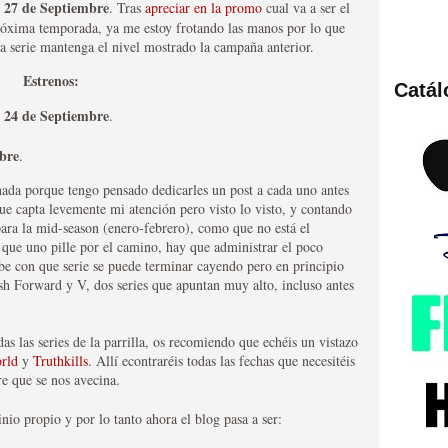
27 de Septiembre
:
. Tras
apreciar en la promo
cual va a ser el
xima temporada, ya me estoy frotando las manos por lo que
a serie mantenga el nivel mostrado la campaña anterior.
Estrenos:
Catá
ies de viajes en el tiempo
24 de Septiembre
:
.
bre
.
ada porque tengo pensado dedicarles un post a cada uno antes
ue capta levemente mi atención pero visto lo visto, y contando
ara la mid-season (enero-febrero), como que no está el
o que uno pille por el camino, hay que administrar el poco
be con que serie se puede terminar cayendo pero en principio
sh Forward y V, dos series que apuntan muy alto, incluso antes
as las series de la parrilla, os recomiendo que echéis un vistazo
británica que no es
rld
y
Truthkills
. Allí econtraréis todas las fechas que necesitéis
e que se nos avecina.
io propio y por lo tanto ahora el blog pasa a ser: