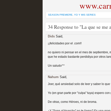
www.carr
SEASON PREMIERE
,
YO Y MIS SERIES
34 Response to "La que se me 
Las temporadas de pilo
Dids
Said,
MOLTISANTI
¡¡felicidades por el .com!!
Recomendación de la semana
no quiero ni pensar en el mes de septiembre, 
que he estado bastante perdidiya por otros lare
Un saludo^^
Nahum
Said,
Joer, qué ansiedad solo de leer y saber lo que 
Galería con los Mejores
Yo (en gran parte por "culpa" tuya) espero con
Televisión
De otras, como Héroes, ni de broma.
MOLTISANTI
¿Y "Sons of Anarchy" no te llama? Es una gran 