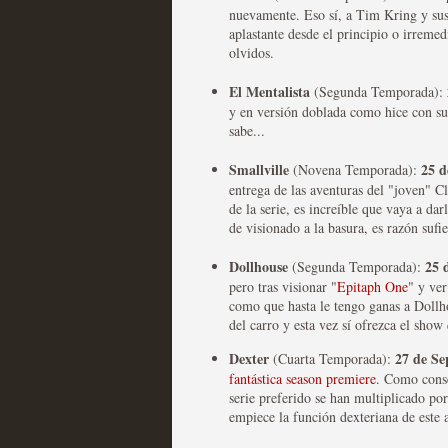
nuevamente. Eso sí, a Tim Kring y sus
aplastante desde el principio o irreme
olvidos.
Mi experiencia como u
El Mentalista
(Segunda Temporada):
MOLTISANTI
y en versión doblada como hice con su
Recomendación de la semana
sabe...
Smallville
25 d
(Novena Temporada):
entrega de las aventuras del "joven" C
de la serie, es increíble que vaya a da
de visionado a la basura, es razón sufie
Dollhouse
25 
(Segunda Temporada):
pero tras visionar "
Epitaph One
" y ver
como que hasta le tengo ganas a Dollh
The Get Down o cómo ac
del carro y esta vez sí ofrezca el sho
series más caras de la h
Dexter
27 de Se
(Cuarta Temporada):
fantástica season premiere
. Como conse
MOLTISANTI
serie preferido se han multiplicado po
Recomendación de la semana
empiece la función dexteriana de este 