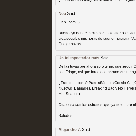
Recomendación de la semana
Noa
Said,
¡Japi .com! :)
Bueno, ya babeé lo mio con los estrenos q vien
vida social, o mis horas de sueño... jajajaja ¡Va
Que ganazas...
Las productoras de las e
Un telespectador más
Said,
televisión
De las tuyas por ahora solo tengo que seguir 
con Fringe, asi que tarde o temprano em reeng
MOLTISANTI
Recomendación de la semana
¿Parecen pocas? Pues añádeles Gossip Girl, G
It Crowd, Damages, Breaking Bad y No Heroics
Mid-Season).
Otra cosa son los estrenos, que ya no quiero n
Saludos!
Las series de 10 tempor
Alejandro A
Said,