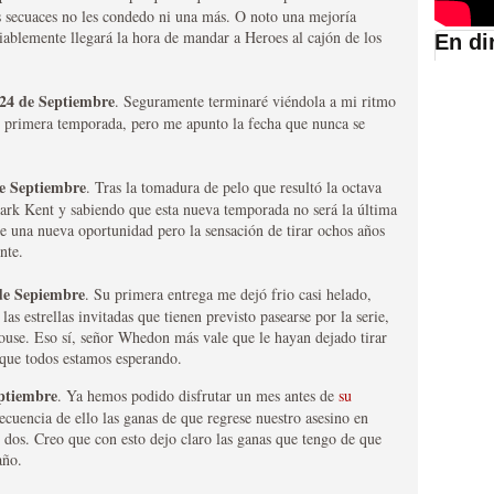
 secuaces no les condedo ni una más. O noto una mejoría
diablemente llegará la hora de mandar a Heroes al cajón de los
En di
suario de HBO España
24 de Septiembre
. Seguramente terminaré viéndola a mi ritmo
 primera temporada, pero me apunto la fecha que nunca se
e Septiembre
. Tras la tomadura de pelo que resultó la octava
lark Kent y sabiendo que esta nueva temporada no será la última
rle una nueva oportunidad pero la sensación de tirar ochos años
nte.
de Sepiembre
. Su primera entrega me dejó frio casi helado,
 las estrellas invitadas que tienen previsto pasearse por la serie,
ouse. Eso sí, señor Whedon más vale que le hayan dejado tirar
abar siendo una de las
w que todos estamos esperando.
istoria
ptiembre
. Ya hemos podido disfrutar un mes antes de
su
cuencia de ello las ganas de que regrese nuestro asesino en
r dos. Creo que con esto dejo claro las ganas que tengo de que
año.