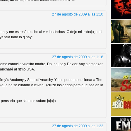
27 de agosto de 2009 a las 1:10
en, y me estresé mucho al ver las fechas. O dejo mi trabajo, o mi
ya tela todo lo q hay!
strellas de cine y
27 de agosto de 2009 a las 1:18
Como conoci a vuestra madre, Dollhouse y Dexter. Voy a empezar
ancharé al ritmo USA.
rey´s Anatomy y Sons of Anarchy. Y eso por no mencionar a The
 que no se cuando vuelven...(cruzo los dedos para que sea en la
i pensarlo que sino me saturo jajaja
adas están en peligro de
27 de agosto de 2009 a las 1:22