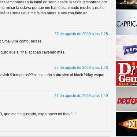
imeras temporadas y la tomé en serio desde la sexta temporada por
ero terminar la octava porque me han desanimado mucho y no he
né las series que me faltan ahora si voy con todo en
27 de agosto de 2009 a las 1:25
nto Smallville como Heroes.
seguro que al final acaban cayendo más.
a descubrir la "verdad"
27 de agosto de 2009 a las 1:43
vivir 9 temporas?? si este año sobrevive al black friday esque
27 de agosto de 2009 a las 1:49
, que me ha gustado, voy a hacer mi lista ^_^