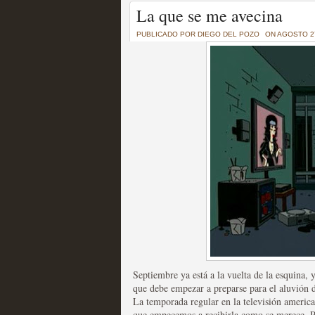
Un recorrido por todas
La que se me avecina
of Thrones a través de s
PUBLICADO POR
DIEGO DEL POZO
ON AGOSTO 27
MOLTISANTI
Recomendación de la semana
La burbuja de los jugado
original
MOLTISANTI
Recomendación de la semana
Septiembre ya está a la vuelta de la esquina, 
que debe empezar a preparse para el aluvión d
La temporada regular en la televisión america
que empecemos a recibirla como se merece. P