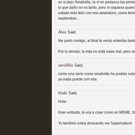
extinción
yo si dejo Smallville, la vi en pedazos las pr
lo que daño no es tanto, pero ni siquiera qui
MOLTISANTI
estado más feliz con ese abandono, como termi
Recomendación de la semana
septiembre...
Álex
Said,
Me parto contigo, al final te verás enteritas ta
Por lo demás, la lista no está nada mal, pero 
Expediente X: Guía par
seriéfilo
Said,
MOLTISANTI
como una serie como smallville ha podido sobre
Recomendación de la semana
ya nada puede con ella
Iñaki
Said,
Hola:
Gran entrada, la voy a cojer como un MEME, XD
Yo tambien estoy deseando ver Supernatural
La taquilla de las series