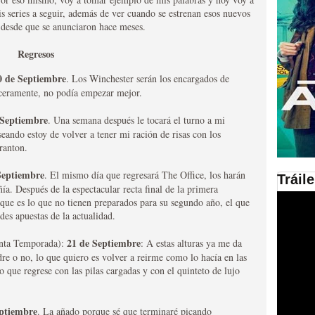
 series a seguir, además de ver cuando se estrenan esos nuevos
 desde que se anunciaron hace meses.
en las plataformas SVOD
ad
Regresos
0 de Septiembre
. Los Winchester serán los encargados de
ceramente, no podía empezar mejor.
 Septiembre
. Una semana después le tocará el turno a mi
ando estoy de volver a tener mi ración de risas con los
ranton.
Septiembre
. El mismo día que regresará The Office, los harán
Tráil
ía. Después de la espectacular recta final de la primera
ries al año se superará
ue es lo que no tienen preparados para su segundo año, el que
es apuestas de la actualidad.
21 de Septiembre
nta Temporada):
: A estas alturas ya me da
dre o no, lo que quiero es volver a reirme como lo hacía en las
 que regrese con las pilas cargadas y con el quinteto de lujo
eptiembre
. La añado porque sé que terminaré picando