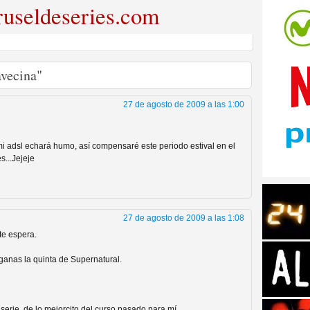
useldeseries.com
avecina"
tos de Amazon
27 de agosto de 2009 a las 1:00
mi adsl echará humo, así compensaré este periodo estival en el
s...Jejeje
27 de agosto de 2009 a las 1:08
te espera.
 Personajes de Series de
 ganas la quinta de Supernatural.
serie, de lo mejorcito del curso pasado para mí.