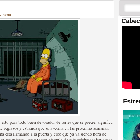
 las temporadas de Game
us mejores tráilers
, 2009
Cabec
res de la ficción
Estre
y esto para todo buen devorador de series que se precie, significa
e regresos y estrenos que se avecina en las próximas semanas.
na está llamando a la puerta y creo que ya va siendo hora de
or eso mismo, voy a tomar ejemplo de mis palabras y hoy voy a