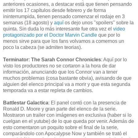
anteriores ocasiones, a destacar está que tienen pensando
emitir los 17 capítulos desde febrero y de forma
ininterrumpida, tienen pensado comenzar el rodaje en 3
semanas (18 agosto) y
aquí
os dejo unos "spoilers" sobre la
quinta. Sin duda lo más interesante fue otra vez el
video
protagonizado por el Doctor Marvin Candle
que por lo
menos sirve para que los fans volvamos a comernos un
poco la cabeza (se admiten teorias).
Terminator: The Sarah Connor Chronicles
: Aquí por lo
visto los productores no se cortaron a la hora de dar
información, anunciando que los Connor van a tener
muchos problemas (cosa bastante obvia), avisando de que
alguien del elenco principal va a morir y que esta segunda
temporada va a estar repleta de cambios.
Battlestar Galactica
: El panel contó con la presencia de
Ronald D. Moore y gran parte del elenco de la serie.
Mostraron un trailer con imágenes en exclusiva (haber si lo
cuelgan en el yutube) de lo que queda por venir. Además de
esto comentaron un poquito sobre el final de la serie,
comparándolo con Apocalypse Now y también se trató el