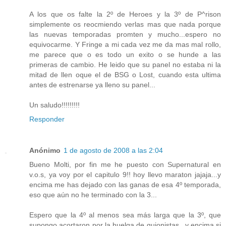
A los que os falte la 2º de Heroes y la 3º de P^rison
simplemente os reocmiendo verlas mas que nada porque
las nuevas temporadas promten y mucho...espero no
equivocarme. Y Fringe a mi cada vez me da mas mal rollo,
me parece que o es todo un exito o se hunde a las
primeras de cambio. He leido que su panel no estaba ni la
mitad de llen oque el de BSG o Lost, cuando esta ultima
antes de estrenarse ya lleno su panel...
Un saludo!!!!!!!!!
Responder
Anónimo
1 de agosto de 2008 a las 2:04
Bueno Molti, por fin me he puesto con Supernatural en
v.o.s, ya voy por el capitulo 9!! hoy llevo maraton jajaja...y
encima me has dejado con las ganas de esa 4º temporada,
eso que aún no he terminado con la 3...
Espero que la 4º al menos sea más larga que la 3º, que
supongo acortaron por la huelga de guionistas...y encima si