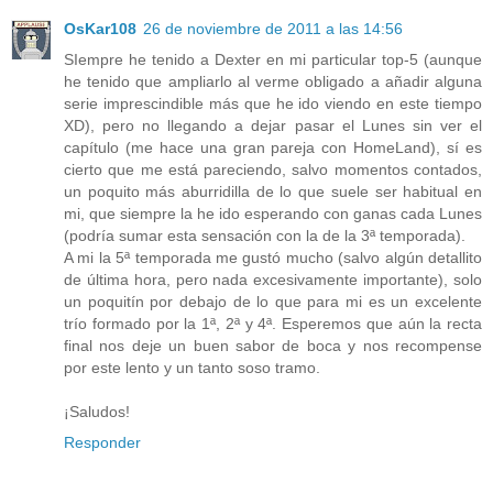
OsKar108
26 de noviembre de 2011 a las 14:56
SIempre he tenido a Dexter en mi particular top-5 (aunque
he tenido que ampliarlo al verme obligado a añadir alguna
serie imprescindible más que he ido viendo en este tiempo
XD), pero no llegando a dejar pasar el Lunes sin ver el
capítulo (me hace una gran pareja con HomeLand), sí es
cierto que me está pareciendo, salvo momentos contados,
un poquito más aburridilla de lo que suele ser habitual en
mi, que siempre la he ido esperando con ganas cada Lunes
(podría sumar esta sensación con la de la 3ª temporada).
A mi la 5ª temporada me gustó mucho (salvo algún detallito
de última hora, pero nada excesivamente importante), solo
un poquitín por debajo de lo que para mi es un excelente
trío formado por la 1ª, 2ª y 4ª. Esperemos que aún la recta
final nos deje un buen sabor de boca y nos recompense
por este lento y un tanto soso tramo.
¡Saludos!
Responder