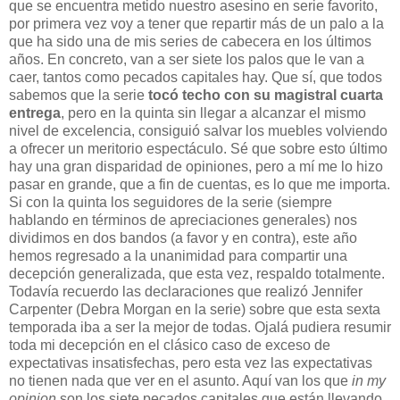
que se encuentra metido nuestro asesino en serie favorito,
por primera vez voy a tener que repartir más de un palo a la
que ha sido una de mis series de cabecera en los últimos
años. En concreto, van a ser siete los palos que le van a
caer, tantos como pecados capitales hay. Que sí, que todos
sabemos que la serie
tocó techo con su magistral cuarta
entrega
, pero en la quinta sin llegar a alcanzar el mismo
nivel de excelencia, consiguió salvar los muebles volviendo
a ofrecer un meritorio espectáculo. Sé que sobre esto último
hay una gran disparidad de opiniones, pero a mí me lo hizo
pasar en grande, que a fin de cuentas, es lo que me importa.
Si con la quinta los seguidores de la serie (siempre
hablando en términos de apreciaciones generales) nos
dividimos en dos bandos (a favor y en contra), este año
hemos regresado a la unanimidad para compartir una
decepción generalizada, que esta vez, respaldo totalmente.
Todavía recuerdo las declaraciones que realizó Jennifer
Carpenter (Debra Morgan en la serie) sobre que esta sexta
temporada iba a ser la mejor de todas. Ojalá pudiera resumir
toda mi decepción en el clásico caso de exceso de
expectativas insatisfechas, pero esta vez las expectativas
no tienen nada que ver en el asunto. Aquí van los que
in my
opinion
son los siete pecados capitales que están llevando