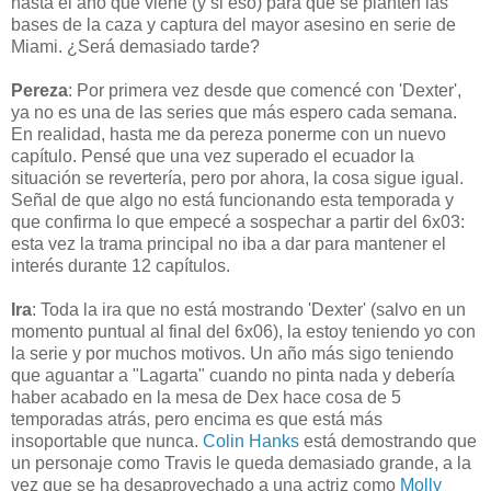
hasta el año que viene (y si eso) para que se planten las
bases de la caza y captura del mayor asesino en serie de
Miami. ¿Será demasiado tarde?
Pereza
: Por primera vez desde que comencé con 'Dexter',
ya no es una de las series que más espero cada semana.
En realidad, hasta me da pereza ponerme con un nuevo
capítulo. Pensé que una vez superado el ecuador la
situación se revertería, pero por ahora, la cosa sigue igual.
Señal de que algo no está funcionando esta temporada y
que confirma lo que empecé a sospechar a partir del 6x03:
esta vez la trama principal no iba a dar para mantener el
interés durante 12 capítulos.
Ira
: Toda la ira que no está mostrando 'Dexter' (salvo en un
momento puntual al final del 6x06), la estoy teniendo yo con
la serie y por muchos motivos. Un año más sigo teniendo
que aguantar a "Lagarta" cuando no pinta nada y debería
haber acabado en la mesa de Dex hace cosa de 5
temporadas atrás, pero encima es que está más
insoportable que nunca.
Colin Hanks
está demostrando que
un personaje como Travis le queda demasiado grande, a la
vez que se ha desaprovechado a una actriz como
Molly