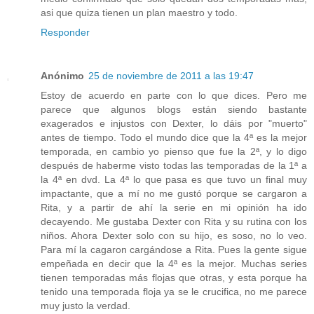
asi que quiza tienen un plan maestro y todo.
Responder
Anónimo
25 de noviembre de 2011 a las 19:47
Estoy de acuerdo en parte con lo que dices. Pero me
parece que algunos blogs están siendo bastante
exagerados e injustos con Dexter, lo dáis por "muerto"
antes de tiempo. Todo el mundo dice que la 4ª es la mejor
temporada, en cambio yo pienso que fue la 2ª, y lo digo
después de haberme visto todas las temporadas de la 1ª a
la 4ª en dvd. La 4ª lo que pasa es que tuvo un final muy
impactante, que a mí no me gustó porque se cargaron a
Rita, y a partir de ahí la serie en mi opinión ha ido
decayendo. Me gustaba Dexter con Rita y su rutina con los
niños. Ahora Dexter solo con su hijo, es soso, no lo veo.
Para mí la cagaron cargándose a Rita. Pues la gente sigue
empeñada en decir que la 4ª es la mejor. Muchas series
tienen temporadas más flojas que otras, y esta porque ha
tenido una temporada floja ya se le crucifica, no me parece
muy justo la verdad.