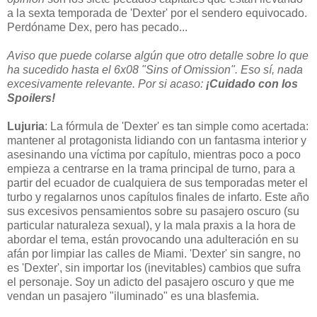
a la sexta temporada de 'Dexter' por el sendero equivocado.
Perdóname Dex, pero has pecado...
Aviso que puede colarse algún que otro detalle sobre lo que
ha sucedido hasta el 6x08 "Sins of Omission". Eso sí, nada
excesivamente relevante. Por si acaso:
¡Cuidado con los
Spoilers!
Lujuria
: La fórmula de 'Dexter' es tan simple como acertada:
mantener al protagonista lidiando con un fantasma interior y
asesinando una víctima por capítulo, mientras poco a poco
empieza a centrarse en la trama principal de turno, para a
partir del ecuador de cualquiera de sus temporadas meter el
turbo y regalarnos unos capítulos finales de infarto. Este año
sus excesivos pensamientos sobre su pasajero oscuro (su
particular naturaleza sexual), y la mala praxis a la hora de
abordar el tema, están provocando una adulteración en su
afán por limpiar las calles de Miami. 'Dexter' sin sangre, no
es 'Dexter', sin importar los (inevitables) cambios que sufra
el personaje. Soy un adicto del pasajero oscuro y que me
vendan un pasajero "iluminado" es una blasfemia.