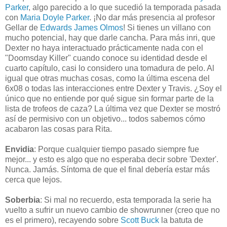
Parker
, algo parecido a lo que sucedió la temporada pasada
con
Maria Doyle Parker
. ¡No dar más presencia al profesor
Gellar de
Edwards James Olmos
! Si tienes un villano con
mucho potencial, hay que darle cancha. Para más inri, que
Dexter no haya interactuado prácticamente nada con el
"Doomsday Killer" cuando conoce su identidad desde el
cuarto capítulo, casi lo considero una tomadura de pelo. Al
igual que otras muchas cosas, como la última escena del
6x08 o todas las interacciones entre Dexter y Travis. ¿Soy el
único que no entiende por qué sigue sin formar parte de la
lista de trofeos de caza? La última vez que Dexter se mostró
así de permisivo con un objetivo... todos sabemos cómo
acabaron las cosas para Rita.
Envidia
: Porque cualquier tiempo pasado siempre fue
mejor... y esto es algo que no esperaba decir sobre 'Dexter'.
Nunca. Jamás. Síntoma de que el final debería estar más
cerca que lejos.
Soberbia
: Si mal no recuerdo, esta temporada la serie ha
vuelto a sufrir un nuevo cambio de showrunner (creo que no
es el primero), recayendo sobre
Scott Buck
la batuta de