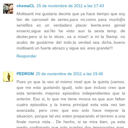
chemaCL
25 de noviembre de 2011 a las 17:43
Moltisanti me gustaria decirte que ya hace tiempo que soy
fan de carrussel de series,para mi,como para much@s
seriefilos es un verdadero placer leerte,eres genial
enserio,sigue asi.No he visto aun la sexta temp. de
dexter,pero si tu lo dices...va a misa!! a mi la 5temp. no
acabo de gustarme del todo,la verdad sea dicha..bueno
moltisanti un fuerte abrazo y sigue asi..eres grande!!!
Responder
PEDROM
25 de noviembre de 2011 a las 19:46
Pues yo que la veo al mismo nivel que la quinta (vamos,
que me esta gustando igual), solo que incluso creo que
esta teniendo mejores episodios independientes que la
anterior. Eso si, lo que me tiene mosca es que aun faltan
cuatro episodios y la trama principal esta esta vez tan
avanzada; pero creo que eso solo hace mejorar la
situacion, porque tal vez esten preparando el terreno a una
finale nunca vista... De hecho, si se mira bien, ya esta
medio confirmado que solo quedan dos temporadas mas,