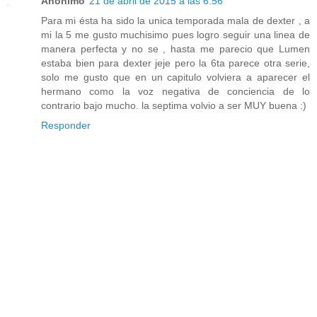
Anónimo
21 de abril de 2015 a las 6:56
Para mi ésta ha sido la unica temporada mala de dexter , a
mi la 5 me gusto muchisimo pues logro seguir una linea de
manera perfecta y no se , hasta me parecio que Lumen
estaba bien para dexter jeje pero la 6ta parece otra serie,
solo me gusto que en un capitulo volviera a aparecer el
hermano como la voz negativa de conciencia de lo
contrario bajo mucho. la septima volvio a ser MUY buena :)
Responder