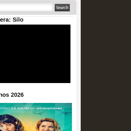
era: Silo
nos 2026