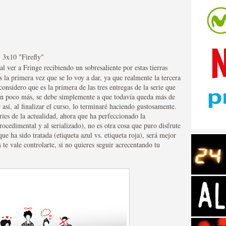
> 3x10 "Firefly"
l ver a Fringe recibiendo un sobresaliente por estas tierras
tos de Amazon
s la primera vez que se lo voy a dar, ya que realmente la tercera
considero que es la primera de las tres entregas de la serie que
 un poco más, se debe simplemente a que todavía queda más de
así, al finalizar el curso, lo terminaré haciendo gustosamente.
ries de la actualidad, ahora que ha perfeccionado la
ocedimental y al serializado), no es otra cosa que puro disfrute
que ha sido tratada (etiqueta azul vs. etiqueta roja), será mejor
te vale controlarte, si no quieres seguir acrecentando tu
 Personajes de Series de