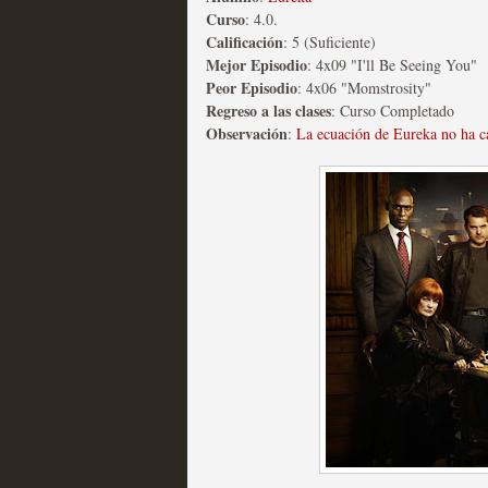
Curso
: 4.0.
Calificación
: 5 (Suficiente)
Mejor Episodio
: 4x09 "I'll Be Seeing You"
Peor Episodio
: 4x06 "Momstrosity"
Regreso a las clases
: Curso Completado
Fin de ciclo para las ser
Observación
:
La ecuación de Eureka no ha 
MOLTISANTI
Recomendación de la semana
Taboo es otra miniserie 
miniserie
MOLTISANTI
Recomendación de la semana