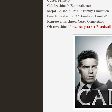
Curso
: Primero
Calificación
: 9 (Sobresaliente)
Las series disponibles 
Mejor Episodio
: 1x06 " Family Limitation"
Peor Episodio
: 1x03 "Broadway Limited"
tienen fecha de caducid
Regreso a las clases
: Curso Completado
Observación
:
10 razones para ver Boardwal
MOLTISANTI
Recomendación de la semana
La barrera de las 500 se
desde Silicon Valley
MOLTISANTI
Recomendación de la semana