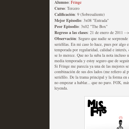
Alumno
:
Fringe
Curso
: Tercero
Calificación
: 9 (Sobresaliente)
Mejor Episodio
: 3x08 "Entrada"
Peor Episodio
: 3x02 "The Box"
Regreso a las clases
: 21 de enero de 2011 --
Observación
: Seguro que nadie se sorprende a
Las temporadas de pilo
seriéfilas. En mi caso lo hace, pues por algo e
temporada por regularidad, calidad e interés, 
MOLTISANTI
se lo merece. Que no la suba la nota incluso
Recomendación de la semana
media temporada y estoy seguro que de seguir 
Si Fringe me parecía ya una de las mejores se
combinación de sus dos lados (me refiero al pr
seriéfilo. De la trama principal y la forma en 
no empezar a hablar... que no paro. FOX, más 
leyenda.
Galería con los Mejores
Televisión
MOLTISANTI