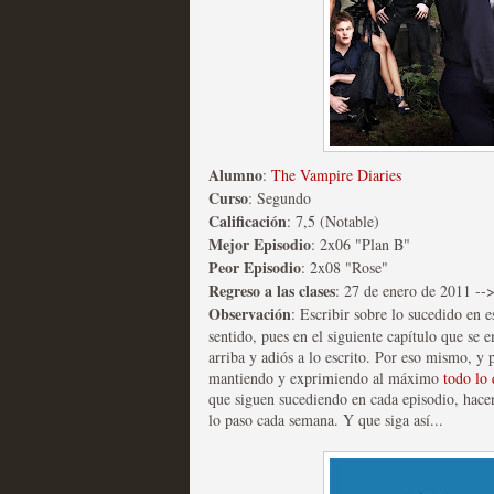
extinción
MOLTISANTI
Recomendación de la semana
Alumno
:
The Vampire Diaries
Curso
: Segundo
Expediente X: Guía par
Calificación
: 7,5 (Notable)
Mejor Episodio
: 2x06 "Plan B"
MOLTISANTI
Peor Episodio
: 2x08 "Rose"
Recomendación de la semana
Regreso a las clases
: 27 de enero de 2011 --
Observación
: Escribir sobre lo sucedido en
sentido, pues en el siguiente capítulo que se 
arriba y adiós a lo escrito. Por eso mismo, y
mantiendo y exprimiendo al máximo
todo lo 
que siguen sucediendo en cada episodio, hace
lo paso cada semana. Y que siga así...
La taquilla de las series