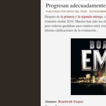
Un recorrido por todas
Progresan adecuadamente 
of Thrones a través de s
PUBLICADO POR
DIEGO DEL POZO
ON DICIEMBRE
Después de
la primera
y
la segunda entrega
, 
MOLTISANTI
trimestre otoñal 2010. Muchos han sido los a
Recomendación de la semana
pero todavía quedaban unos cuantos entre reza
últimas calificaciones de la evaluación...
La burbuja de los jugado
original
MOLTISANTI
Recomendación de la semana
Alumno
:
Boardwalk Empire