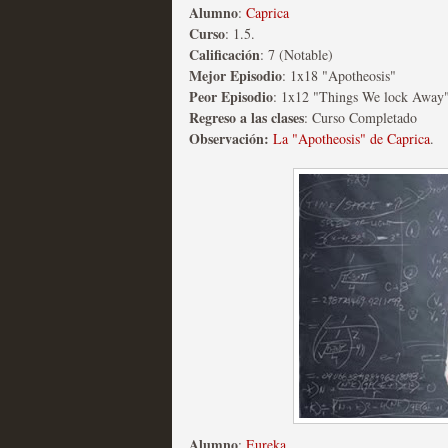
Alumno
:
Caprica
Curso
: 1.5.
Calificación
: 7 (Notable)
Mi experiencia como u
Mejor Episodio
: 1x18 "Apotheosis"
Peor Episodio
: 1x12 "Things We lock Away
MOLTISANTI
Regreso a las clases
: Curso Completado
Recomendación de la semana
Observación:
La "Apotheosis" de Caprica
.
The Get Down o cómo ac
series más caras de la h
MOLTISANTI
Recomendación de la semana
Alumno
:
Eureka