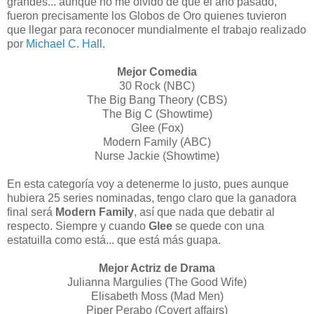
grandes... aunque no me olvido de que el año pasado,
fueron precisamente los Globos de Oro quienes tuvieron
que llegar para reconocer mundialmente el trabajo realizado
por
Michael C. Hall
.
Mejor Comedia
30 Rock (
NBC
)
The Big Bang Theory (
CBS
)
The Big C (Showtime)
Glee (Fox)
Modern Family (
ABC
)
Nurse Jackie (Showtime)
En esta categoría voy a detenerme lo justo, pues aunque
hubiera 25 series nominadas, tengo claro que la ganadora
final será
Modern Family
, así que nada que debatir al
respecto. Siempre y cuando
Glee
se quede con una
estatuilla como está... que está más guapa.
Mejor Actriz de Drama
Julianna Margulies (The Good Wife)
Elisabeth Moss (Mad Men)
Piper Perabo (Covert affairs)