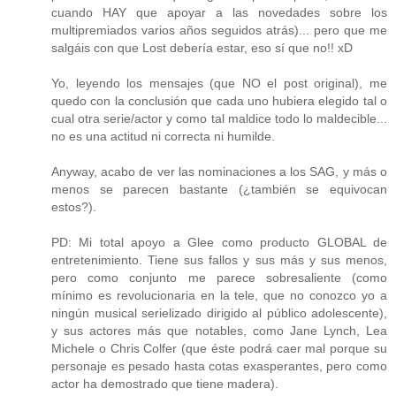
cuando HAY que apoyar a las novedades sobre los
multipremiados varios años seguidos atrás)... pero que me
salgáis con que Lost debería estar, eso sí que no!! xD
Yo, leyendo los mensajes (que NO el post original), me
quedo con la conclusión que cada uno hubiera elegido tal o
cual otra serie/actor y como tal maldice todo lo maldecible...
no es una actitud ni correcta ni humilde.
Anyway, acabo de ver las nominaciones a los SAG, y más o
menos se parecen bastante (¿también se equivocan
estos?).
PD: Mi total apoyo a Glee como producto GLOBAL de
entretenimiento. Tiene sus fallos y sus más y sus menos,
pero como conjunto me parece sobresaliente (como
mínimo es revolucionaria en la tele, que no conozco yo a
ningún musical serielizado dirigido al público adolescente),
y sus actores más que notables, como Jane Lynch, Lea
Michele o Chris Colfer (que éste podrá caer mal porque su
personaje es pesado hasta cotas exasperantes, pero como
actor ha demostrado que tiene madera).