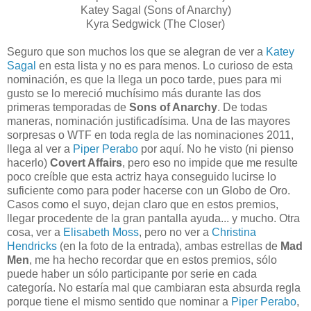
Katey Sagal (Sons of Anarchy)
Kyra Sedgwick (The Closer)
Seguro que son muchos los que se alegran de ver a
Katey
Sagal
en esta lista y no es para menos. Lo curioso de esta
nominación, es que la llega un poco tarde, pues para mi
gusto se lo mereció muchísimo más durante las dos
primeras temporadas de
Sons of Anarchy
. De todas
maneras, nominación justificadísima. Una de las mayores
sorpresas o WTF en toda regla de las nominaciones 2011,
llega al ver a
Piper Perabo
por aquí. No he visto (ni pienso
hacerlo)
Covert Affairs
, pero eso no impide que me resulte
poco creíble que esta actriz haya conseguido lucirse lo
suficiente como para poder hacerse con un Globo de Oro.
Casos como el suyo, dejan claro que en estos premios,
llegar procedente de la gran pantalla ayuda... y mucho. Otra
cosa, ver a
Elisabeth Moss
, pero no ver a
Christina
Hendricks
(en la foto de la entrada), ambas estrellas de
Mad
Men
, me ha hecho recordar que en estos premios, sólo
puede haber un sólo participante por serie en cada
categoría. No estaría mal que cambiaran esta absurda regla
porque tiene el mismo sentido que nominar a
Piper Perabo
,