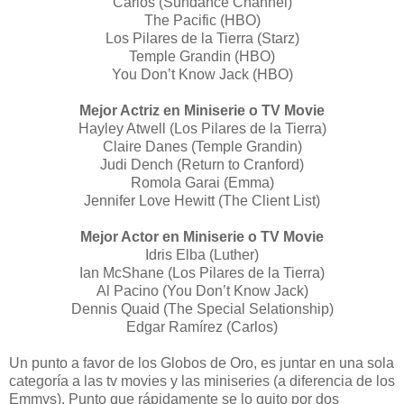
Carlos (Sundance Channel)
The Pacific (
HBO
)
Los Pilares de la Tierra (Starz)
Temple Grandin (
HBO
)
You Don’t Know Jack (
HBO
)
Mejor Actriz en Miniserie o TV Movie
Hayley Atwell (Los Pilares de la Tierra)
Claire Danes (Temple Grandin)
Judi Dench (Return to Cranford)
Romola Garai (Emma)
Jennifer Love Hewitt (The Client List)
Mejor Actor en Miniserie o TV Movie
Idris Elba (Luther)
Ian McShane (Los Pilares de la Tierra)
Al Pacino (You Don’t Know Jack)
Dennis Quaid (The Special Selationship)
Edgar Ramírez (Carlos)
Un punto a favor de los Globos de Oro, es juntar en una sola
categoría a las tv movies y las miniseries (a diferencia de los
Emmys). Punto que rápidamente se lo quito por dos