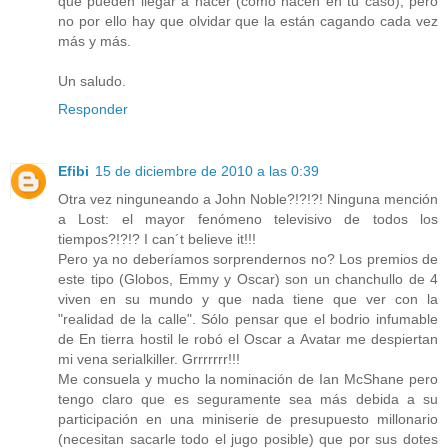
que pueden llegar a hacer (como hacen en tu caso), pero
no por ello hay que olvidar que la están cagando cada vez
más y más.
Un saludo.
Responder
Efibi
15 de diciembre de 2010 a las 0:39
Otra vez ninguneando a John Noble?!?!?! Ninguna mención
a Lost: el mayor fenómeno televisivo de todos los
tiempos?!?!? I can´t believe it!!!
Pero ya no deberíamos sorprendernos no? Los premios de
este tipo (Globos, Emmy y Oscar) son un chanchullo de 4
viven en su mundo y que nada tiene que ver con la
"realidad de la calle". Sólo pensar que el bodrio infumable
de En tierra hostil le robó el Oscar a Avatar me despiertan
mi vena serialkiller. Grrrrrrr!!!
Me consuela y mucho la nominación de Ian McShane pero
tengo claro que es seguramente sea más debida a su
participación en una miniserie de presupuesto millonario
(necesitan sacarle todo el jugo posible) que por sus dotes