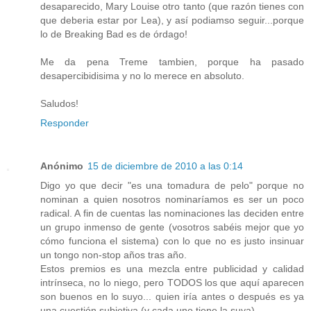
desaparecido, Mary Louise otro tanto (que razón tienes con
que deberia estar por Lea), y así podiamso seguir...porque
lo de Breaking Bad es de órdago!
Me da pena Treme tambien, porque ha pasado
desapercibidisima y no lo merece en absoluto.
Saludos!
Responder
Anónimo
15 de diciembre de 2010 a las 0:14
Digo yo que decir "es una tomadura de pelo" porque no
nominan a quien nosotros nominaríamos es ser un poco
radical. A fin de cuentas las nominaciones las deciden entre
un grupo inmenso de gente (vosotros sabéis mejor que yo
cómo funciona el sistema) con lo que no es justo insinuar
un tongo non-stop años tras año.
Estos premios es una mezcla entre publicidad y calidad
intrínseca, no lo niego, pero TODOS los que aquí aparecen
son buenos en lo suyo... quien iría antes o después es ya
una cuestión subjetiva (y cada uno tiene la suya).