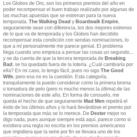
Los Globos de Oro, son los primeros premios del año en
poder recompensar el buen trabajo realizado por algunas de
las muchas apuestas que se estrenan para la nueva
temporada.
The Walking Dead
y
Boardwalk Empire
,
seguramente sean con diferencia, los dos mejores estrenos
de lo que va de temporada y los Globos han decidido
recompensar esta condición con sendas nominaciones, lo
que a mí personalmente me parece genial. El problema
llega cuando uno empieza a pensar las cosas un segundo...
y se da cuenta de que la tercera temporada de
Breaking
Bad
, se ha quedado fuera de la lotería. ¿Cuál cambiaría por
ella? En mi caso, lo tengo fácil, pues no sigo
The Good
Wife
, pero esa no es la cuestión. Esta categoría,
tranquilamente la puedo considerar como la primera broma
o tomadura de pelo (pero ni mucho menos la última) de las
nominaciones de este año. En forma de consuelo, me
queda el hecho de que seguramente
Mad Men
repetirá el
éxito de los últimos años y lo hará llevándose el premio por
la temporada que más se lo merece. De
Dexter
mejor no
digo nada, pues aunque siempre está aquí, parece como si
existiera una regla no escrita en los premios americanos
que impidiera que la serie por fin se llevara uno de los