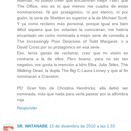
Además, no puedo creer que encuentren mejor TBBT que
The Office, eso es lo que menos me cuadra de estas
nominaciones. Ni por protagónico, ni por elenco, ni por
guión, la serie de Sheldon es superior a la de Michael Scott.
Y ya como reclamo más personal, porque igual era bien
dificil siquiera que los votantes la conocieran, me habría
encantado ver como nominada a mejor serie de comedia a
The Increasingly Poor Desicions of Todd Margaret, o a
David Cross por su protagónico en esa serie.
Eso, tenía ganas de reclamar, creo que mi visión es
contraria a la de ellos. Pero bueno, para no ser tan
negativo, me gusta la mención a Idris Elba, Julia Stiles, The
Walking Dead, la dupla The Big C-Laura Linney y que al fin
nominaran a Cranston.
PD: Gran foto de Christina Hendricks, ella debió ser
nominada, más que nada para verla pasear por la alfombra
roja.
Responder
SR. WATANABE
15 de diciembre de 2010 a las 1:33