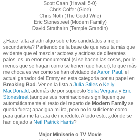
Scott Caan (Hawaii 5-0)
Chris Colfer (Glee)
Chris Noth (The Godd Wife)
Eric Stonestreet (Modern Family)
David Strathairn (Temple Grandin)
¿Hace falta añadir algo sobre los candidatos a mejor
secundario/a? Partiendo de la base de que resulta más que
evidente que el mezclar actores y actrices de diferentes
palos, es un error monumental (si se hacen las cosas, por lo
menos que se hagan como se tienen que hacer), lo que más
me choca es ver como se han olvidado de
Aaron Paul
, el
actual ganador del Emmy en esta categoría por su papel en
Breaking Bad
. Ver en la lista a
Julia Stiles
o
Kelly
MacDonald
, además de por supuesto
Sofia Vergara
y
Eric
Stonestreet
(aunque sus nominaciones signifiquen que
automáticamente el resto del reparto de
Modern Family
se
queda fuera) apacigua mi ira, pero no lo suficiente como
para quitarme la cara de incrédulo. A todo esto, ¿dónde se
han dejado a
Neil Patrick Harris
?
Mejor Miniserie o TV Movie