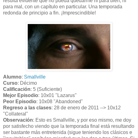
resulta evidente que no pueda quedarme ni para bien, ni
para mal, con un capítulo en particular. Una temporada
redonda de principio a fin. ¡Imprescindible!
Alumno
:
Smallville
Curso
: Décimo
Calificación
: 5 (Suficiente)
Mejor Episodio
: 10x01 "Lazarus"
Peor Episodio
: 10x08 "Abandoned"
Regreso a las clases
: 28 de enero de 2011 --> 10x12
"Collateral"
Observación
: Esto es Smallville, y por eso mismo, me doy
por satisfecho viendo que la temporada final está resultando
ser bastante más entretenida (sigue teniendo los clásicos e