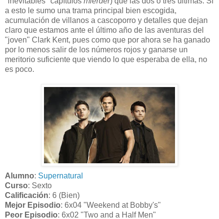
"inevitables" capítulos
mierder
) que las dos o tres últimas. Si
a esto le sumo una trama principal bien escogida,
acumulación de villanos a cascoporro y detalles que dejan
claro que estamos ante el último año de las aventuras del
"joven" Clark Kent, pues como que por ahora se ha ganado
por lo menos salir de los números rojos y ganarse un
meritorio suficiente que viendo lo que esperaba de ella, no
es poco.
Alumno
:
Supernatural
Curso
: Sexto
Calificación
: 6 (Bien)
Mejor Episodio
: 6x04 "Weekend at Bobby's"
Peor Episodio
: 6x02 "Two and a Half Men"