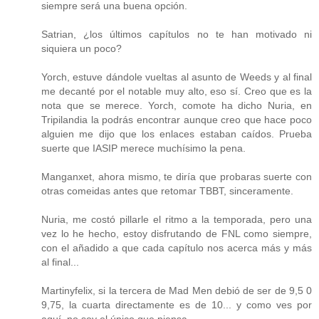
siempre será una buena opción.
Satrian, ¿los últimos capítulos no te han motivado ni
siquiera un poco?
Yorch, estuve dándole vueltas al asunto de Weeds y al final
me decanté por el notable muy alto, eso sí. Creo que es la
nota que se merece. Yorch, comote ha dicho Nuria, en
Tripilandia la podrás encontrar aunque creo que hace poco
alguien me dijo que los enlaces estaban caídos. Prueba
suerte que IASIP merece muchísimo la pena.
Manganxet, ahora mismo, te diría que probaras suerte con
otras comeidas antes que retomar TBBT, sinceramente.
Nuria, me costó pillarle el ritmo a la temporada, pero una
vez lo he hecho, estoy disfrutando de FNL como siempre,
con el añadido a que cada capítulo nos acerca más y más
al final...
Martinyfelix, si la tercera de Mad Men debió de ser de 9,5 0
9,75, la cuarta directamente es de 10... y como ves por
aquí, no soy el único que piensa.