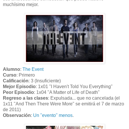
muchísimo mejor.
Alumno
:
The Event
Curso
: Primero
Calificación
: 3 (Insuficiente)
Mejor Episodio
: 1x01 "I Haven't Told You Everything"
Peor Episodio
: 1x04 "A Matter of Life of Death"
Regreso a las clases
: Expulsada... que no cancelada (el
1x11 "And Then There Were More" se emitirá el 7 de marzo
de 2011)
Observación
:
Un "evento" menos
.