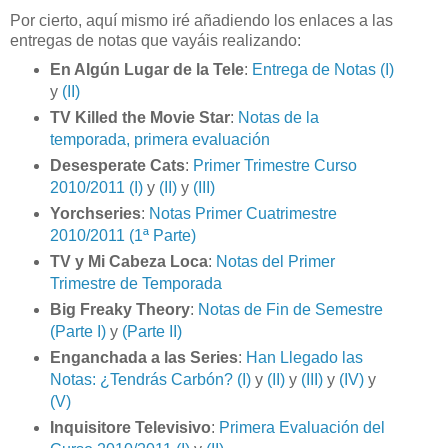
Por cierto, aquí mismo iré añadiendo los enlaces a las
entregas de notas que vayáis realizando:
En Algún Lugar de la Tele
:
Entrega de Notas (I)
y
(II)
TV Killed the Movie Star
:
Notas de la
temporada, primera evaluación
Desesperate Cats
:
Primer Trimestre Curso
2010/2011 (I)
y
(II)
y
(III)
Yorchseries
:
Notas Primer Cuatrimestre
2010/2011 (1ª Parte)
TV y Mi Cabeza Loca
:
Notas del Primer
Trimestre de Temporada
Big Freaky Theory
:
Notas de Fin de Semestre
(Parte I)
y
(Parte II)
Enganchada a las Series
:
Han Llegado las
Notas: ¿Tendrás Carbón? (I)
y
(II)
y
(III)
y
(IV)
y
(V)
Inquisitore Televisivo
:
Primera Evaluación del