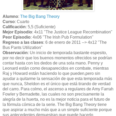
Alumno
:
The Big Bang Theory
Curso
: Cuarto
Calificación
: 5,5 (Suficiente)
Mejor Episodio
: 4x11 "The Justice League Recombination"
Peor Episodio
: 4x06 "The Irish Pub Formulation"
Regreso a las clases
: 6 de enero de 2011 --> 4x12 "The
Bus Pants Utilization"
Observación
: Un inicio de temporada bastante espesito,
por no decir que los buenos momentos ofrecidos se podrían
contar hasta con los dedos de una sola mano. Penny y
Leonard están como desaparecidos en combate, mientras
Raj y Howard están haciendo lo que pueden,pero sin
ayudar a quitarme la sensación de que esta temporada más
que nunca, Sheldon es el único que está tirando de verdad
del carro. Para colmo, el ascenso a regulares de Amy Farrah
Fowler y Bernadette, las cuales no son precisamente la
alegría de la huerta, no es la mejor noticia para el futuro de
la fórmula cómica de la serie. The Big Bang Theory tiene
que aspirar a mucho más que a un simple suficiente porque
sus antecedentes demuestran que puede hacerlo