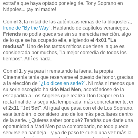
extraña que haya optado por elegirle. Tony Soprano en
Nápoles... ¡ay mi madre!
Con
el 3
, la mitad de las auténticas reinas de la blogosfera,
Irene de "By the Way"
. Hablando de capítulos veraniegos,
Friends
no podía quedarse sin su merecida mención, algo
de lo que se ha ocupado ella, eligiendo el
4x01 "La
medusa"
. Uno de los tantos míticos que tiene la que es
considerada por muchos, "la mejor comedia de todos los
tiempos". Ahí es nada.
Con
el 1
, y ya para ir rematando la faena, la propia
Cinemanía tenía que reservarse el puesto de honor, gracias
a la elección de
"¿Lo dices en serie?"
. Ni más ni menos que
su serie escogida ha sido
Mad Men
, acordándose de la
escapadita a Los Ángeles que realiza Don Draper en la
recta final de la segunda temporada, más concretamente, en
el
2x11 "Jet Set"
. Al igual que pasa con el de Los Soprano,
este también lo considero uno de los más peculiares dentro
de la serie. ¿Quieres saber por qué? Tendrás que darle una
oportunidad a Mad Men para comprobarlo, no todo puede
servirse en bandeja... y ya de paso te cuelo una vez más la