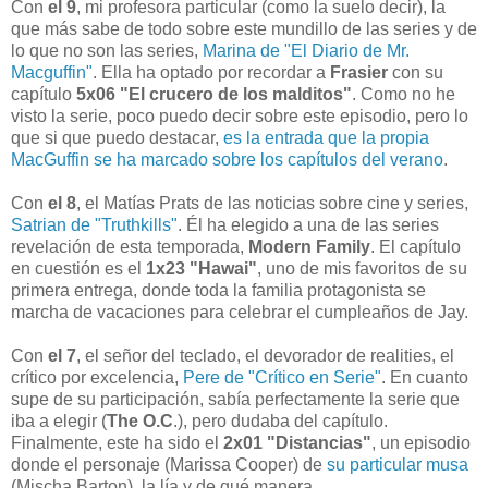
Con
el 9
, mi profesora particular (como la suelo decir), la
que más sabe de todo sobre este mundillo de las series y de
lo que no son las series,
Marina de "El Diario de Mr.
Macguffin"
. Ella ha optado por recordar a
Frasier
con su
capítulo
5x06 "El crucero de los malditos"
. Como no he
visto la serie, poco puedo decir sobre este episodio, pero lo
que si que puedo destacar,
es la entrada que la propia
MacGuffin se ha marcado sobre los capítulos del verano
.
Con
el 8
, el Matías Prats de las noticias sobre cine y series,
Satrian de "Truthkills"
. Él ha elegido a una de las series
revelación de esta temporada,
Modern Family
. El capítulo
en cuestión es el
1x23 "Hawai"
, uno de mis favoritos de su
primera entrega, donde toda la familia protagonista se
marcha de vacaciones para celebrar el cumpleaños de Jay.
Con
el 7
, el señor del teclado, el devorador de realities, el
crítico por excelencia,
Pere de "Crítico en Serie"
. En cuanto
supe de su participación, sabía perfectamente la serie que
iba a elegir (
The O.C
.), pero dudaba del capítulo.
Finalmente, este ha sido el
2x01 "Distancias"
, un episodio
donde el personaje (Marissa Cooper) de
su particular musa
(Mischa Barton), la lía y de qué manera.