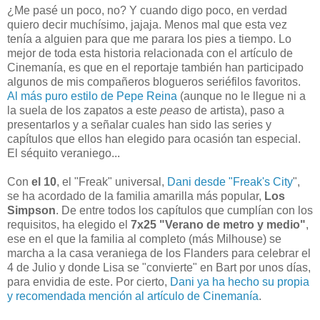
¿Me pasé un poco, no? Y cuando digo poco, en verdad
quiero decir muchísimo, jajaja. Menos mal que esta vez
tenía a alguien para que me parara los pies a tiempo. Lo
mejor de toda esta historia relacionada con el artículo de
Cinemanía, es que en el reportaje también han participado
algunos de mis compañeros blogueros seriéfilos favoritos.
Al más puro estilo de Pepe Reina
(aunque no le llegue ni a
la suela de los zapatos a este
peaso
de artista), paso a
presentarlos y a señalar cuales han sido las series y
capítulos que ellos han elegido para ocasión tan especial.
El séquito veraniego...
Con
el 10
, el "Freak" universal,
Dani desde "Freak's City
",
se ha acordado de la familia amarilla más popular,
Los
Simpson
. De entre todos los capítulos que cumplían con los
requisitos, ha elegido el
7x25 "Verano de metro y medio"
,
ese en el que la familia al completo (más Milhouse) se
marcha a la casa veraniega de los Flanders para celebrar el
4 de Julio y donde Lisa se "convierte" en Bart por unos días,
para envidia de este. Por cierto,
Dani ya ha hecho su propia
y recomendada mención al artículo de Cinemanía
.