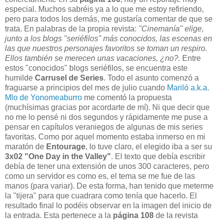
especial. Muchos sabréis ya a lo que me estoy refiriendo,
pero para todos los demás, me gustaría comentar de que se
trata. En palabras de la propia revista:
"Cinemanía" elige,
junto a los blogs "seriéfilos" más conocidos, las escenas en
las que nuestros personajes favoritos se toman un respiro.
Ellos también se merecen unas vacaciones, ¿no?.
Entre
estos "conocidos" blogs seriéfilos, se encuentra este
humilde
Carrusel de Series
. Todo el asunto comenzó a
fraguarse a principios del mes de julio cuando
Mariló a.k.a.
Mlo de Yonomeaburro
me comentó la propuesta
(muchísimas gracias por acordarte de mí). Ni que decir que
no me lo pensé ni dos segundos y rápidamente me puse a
pensar en capítulos veraniegos de algunas de mis series
favoritas. Como por aquel momento estaba inmerso en mi
maratón de
Entourage
, lo tuve claro, el elegido iba a ser su
3x02 "One Day in the Valley"
. El texto que debía escribir
debía de tener una extensión de unos 300 caracteres, pero
como un servidor es como es, el tema se me fue de las
manos (para variar). De esta forma, han tenido que meterme
la "tijera" para que cuadrara como tenía que hacerlo. El
resultado final lo podéis observar en la imagen del inicio de
la entrada. Esta pertenece a la
página 108
de la revista