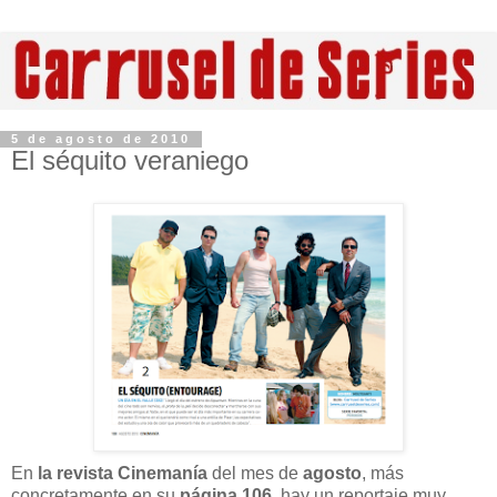
5 de agosto de 2010
El séquito veraniego
En
la revista Cinemanía
del mes de
agosto
, más
concretamente en su
página 106
, hay un reportaje muy