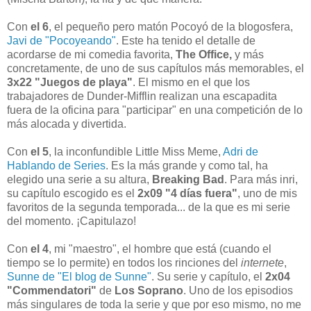
Con
el 6
, el pequeño pero matón Pocoyó de la blogosfera,
Javi de "Pocoyeando"
. Este ha tenido el detalle de
acordarse de mi comedia favorita,
The Office,
y más
concretamente, de uno de sus capítulos más memorables, el
3x22 "Juegos de playa"
. El mismo en el que los
trabajadores de Dunder-Mifflin realizan una escapadita
fuera de la oficina para "participar" en una competición de lo
más alocada y divertida.
Con
el 5
, la inconfundible Little Miss Meme,
Adri de
Hablando de Series
. Es la más grande y como tal, ha
elegido una serie a su altura,
Breaking Bad
. Para más inri,
su capítulo escogido es el
2x09 "4 días fuera"
, uno de mis
favoritos de la segunda temporada... de la que es mi serie
del momento. ¡Capitulazo!
Con
el 4
, mi "maestro", el hombre que está (cuando el
tiempo se lo permite) en todos los rinciones del
internete
,
Sunne de "El blog de Sunne"
. Su serie y capítulo, el
2x04
"Commendatori"
de
Los Soprano
. Uno de los episodios
más singulares de toda la serie y que por eso mismo, no me