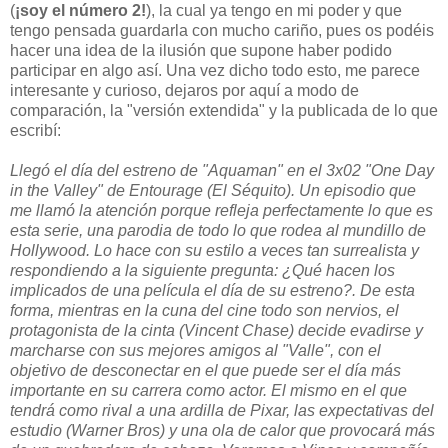
(
¡soy el número 2!
), la cual ya tengo en mi poder y que
tengo pensada guardarla con mucho cariño, pues os podéis
hacer una idea de la ilusión que supone haber podido
participar en algo así. Una vez dicho todo esto, me parece
interesante y curioso, dejaros por aquí a modo de
comparación, la "versión extendida" y la publicada de lo que
escribí:
Llegó el día del estreno de "Aquaman" en el 3x02 "One Day
in the Valley" de Entourage (El Séquito). Un episodio que
me llamó la atención porque refleja perfectamente lo que es
esta serie, una parodia de todo lo que rodea al mundillo de
Hollywood. Lo hace con su estilo a veces tan surrealista y
respondiendo a la siguiente pregunta: ¿Qué hacen los
implicados de una película el día de su estreno?. De esta
forma, mientras en la cuna del cine todo son nervios, el
protagonista de la cinta (Vincent Chase) decide evadirse y
marcharse con sus mejores amigos al "Valle", con el
objetivo de desconectar en el que puede ser el día más
importante en su carrera como actor. El mismo en el que
tendrá como rival a una ardilla de Pixar, las expectativas del
estudio (Warner Bros) y una ola de calor que provocará más