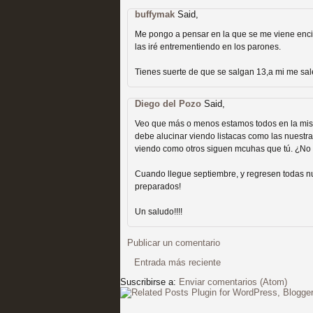
extinción
buffymak
Said,
MOLTISANTI
Recomendación de la semana
Me pongo a pensar en la que se me viene enci
las iré entrementiendo en los parones.
Tienes suerte de que se salgan 13,a mi me sa
Diego del Pozo
Said,
Veo que más o menos estamos todos en la mism
debe alucinar viendo listacas como las nuestras
Expediente X: Guía par
viendo como otros siguen mcuhas que tú. ¿No
MOLTISANTI
Cuando llegue septiembre, y regresen todas nue
Recomendación de la semana
preparados!
Un saludo!!!!
Publicar un comentario
Entrada más reciente
Suscribirse a:
Enviar comentarios (Atom)
La taquilla de las series