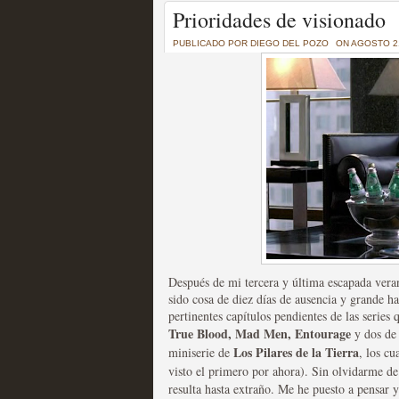
Un recorrido por todas
Prioridades de visionado
of Thrones a través de s
PUBLICADO POR
DIEGO DEL POZO
ON AGOSTO 21
MOLTISANTI
Recomendación de la semana
La burbuja de los jugado
original
Después de mi tercera y última escapada verani
MOLTISANTI
sido cosa de diez días de ausencia y grande 
Recomendación de la semana
pertinentes capítulos pendientes de las series
True Blood, Mad Men, Entourage
y dos d
Los Pilares de la Tierra
miniserie de
, los c
visto el primero por ahora). Sin olvidarme d
resulta hasta extraño. Me he puesto a pensar