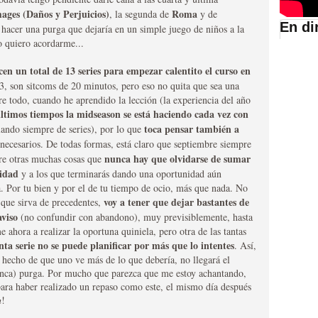
ges (Daños y Perjuicios)
Roma
, la segunda de
y de
En di
 hacer una purga que dejaría en un simple juego de niños a la
o quiero acordarme...
suario de HBO España
cen un total de 13 series para empezar calentito el curso en
3, son sitcoms de 20 minutos, pero eso no quita que sea una
bre todo, cuando he aprendido la lección (la experiencia del año
últimos tiempos la midseason se está haciendo cada vez con
toca pensar también a
lando siempre de series), por lo que
nnecesarios. De todas formas, está claro que septiembre siempre
nunca hay que olvidarse de sumar
re otras muchas cosas que
sidad
y a los que terminarás dando una oportunidad aún
 Por tu bien y por el de tu tiempo de ocio, más que nada. No
voy a tener que dejar bastantes de
n que sirva de precedentes,
aviso
(no confundir con abandono), muy previsiblemente, hasta
abar siendo una de las
ahora a realizar la oportuna quiniela, pero otra de las tantas
anta serie no se puede planificar por más que lo intentes
istoria
. Así,
 hecho de que uno ve más de lo que debería, no llegará el
unca) purga. Por mucho que parezca que me estoy achantando,
ara haber realizado un repaso como este, el mismo día después
h
!