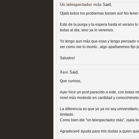
Un telespectador más
Said,
Recomendación de la semana
Ojalá todos los problemas fueses asi! No tener 
Esto de la purga y la espera hasta el verano l
todas al dia, sino ya lo veremos.
Yo tengo aun más que esas y tengo pensado ve
ver como me lo monto...algo apañaremos fijo j
Las productoras de las e
Saludos!
televisión
Xevi
Said,
MOLTISANTI
Recomendación de la semana
Que curioso,
Ayer hice un post parecido a este, con todas m
nivel más modesto en cantidad y conocimineto
La diferencia es que yo ya no soy universitari
limitado.
Como bien die "un telespectador más", ojala tod
Las series de 10 tempor
Agradeceré ayuda para mis dudas a quien qui