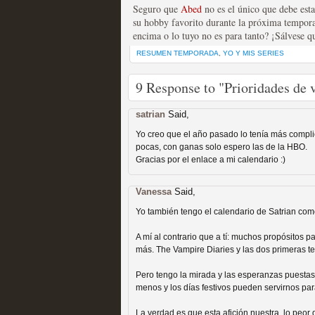
Seguro que
Abed
no es el único que debe est
su hobby favorito durante la próxima temporad
encima o lo tuyo no es para tanto? ¡Sálvese q
RESUMEN TEMPORADA
,
YO Y MIS SERIES
Fin de ciclo para las ser
9 Response to "Prioridades de 
MOLTISANTI
Recomendación de la semana
satrian
Said,
Yo creo que el año pasado lo tenía más compl
pocas, con ganas solo espero las de la HBO.
Gracias por el enlace a mi calendario :)
Vanessa
Said,
Yo también tengo el calendario de Satrian como 
A mí al contrario que a tí: muchos propósitos pa
Taboo es otra miniserie 
más. The Vampire Diaries y las dos primeras t
miniserie
Pero tengo la mirada y las esperanzas puestas 
menos y los días festivos pueden servirnos par
MOLTISANTI
Recomendación de la semana
La verdad es que esta afición nuestra, lo peor