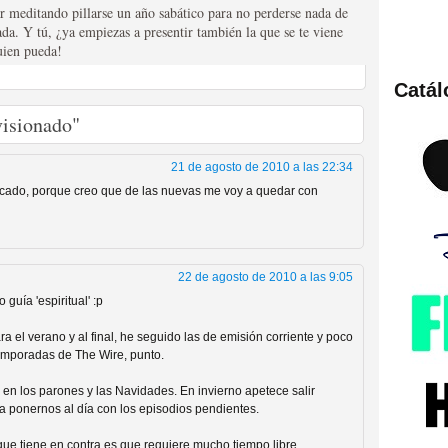
ar meditando pillarse un año sabático para no perderse nada de
a. Y tú, ¿ya empiezas a presentir también la que se te viene
uien pueda!
Catá
ies de viajes en el tiempo
visionado"
21 de agosto de 2010 a las 22:34
icado, porque creo que de las nuevas me voy a quedar con
22 de agosto de 2010 a las 9:05
guía 'espiritual' :p
ra el verano y al final, he seguido las de emisión corriente y poco
británica que no es
emporadas de The Wire, punto.
en los parones y las Navidades. En invierno apetece salir
a ponernos al día con los episodios pendientes.
 que tiene en contra es que requiere mucho tiempo libre.