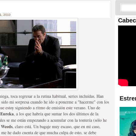
 las temporadas de Game
us mejores tráilers
, 2010
Cabec
res de la ficción
ega, toca regresar a la rutina habitual, series incluídas. Han
Estre
ha sido mi sorpresa cuando he ido a ponerme a "hacerme" con los
 que estoy siguiendo a ritmo de emisión este verano. Uno de
Eureka
e
, a los que habría que sumar los dos últimos de la
uales se me están empezando a acumular con la tontería (sólo he
Weeds
e
, claro está. Un bagaje muy escaso, que en mi caso,
 y me he dado cuenta de que mucha culpa de esto, se debe