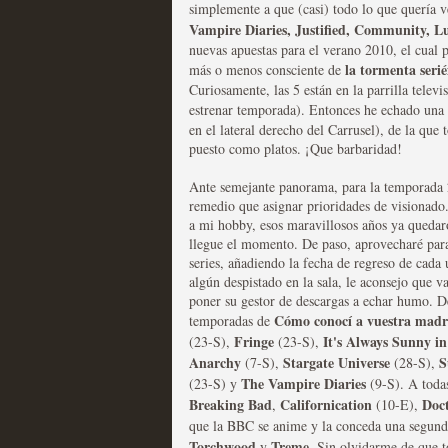
simplemente a que (casi) todo lo que quería v
Vampire Diaries, Justified, Community, L
Las series disponibles 
nuevas apuestas para el verano 2010, el cual 
la tormenta serié
más o menos consciente de
tienen fecha de caducid
Curiosamente, las 5 están en la parrilla telev
estrenar temporada). Entonces he echado una m
MOLTISANTI
en el lateral derecho del Carrusel), de la que
Recomendación de la semana
puesto como platos. ¡Que barbaridad!
Ante semejante panorama, para la temporada 
remedio que asignar prioridades de visionado.
a mi hobby, esos maravillosos años ya quedaro
llegue el momento. De paso, aprovecharé para
series, añadiendo la fecha de regreso de cada 
La barrera de las 500 se
algún despistado en la sala, le aconsejo que 
poner su gestor de descargas a echar humo. D
desde Silicon Valley
Cómo conocí a vuestra mad
temporadas de
Fringe
It's Always Sunny in
(23-S),
(23-S),
MOLTISANTI
Anarchy
Stargate Universe
S
(7-S),
(28-S),
Recomendación de la semana
The Vampire Diaries
(23-S) y
(9-S). A todas
Breaking Bad
Californication
Doct
,
(10-E),
que la BBC se anime y la conceda una segun
Torchwood
Treme
y
. Sin olvidarme de que t