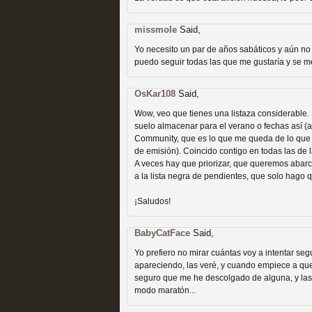
missmole
Said,
Yo necesito un par de años sabáticos y aún no
puedo seguir todas las que me gustaría y se 
Las temporadas de pilo
OsKar108
Said,
Wow, veo que tienes una listaza considerable.
MOLTISANTI
suelo almacenar para el verano o fechas así 
Recomendación de la semana
Community, que es lo que me queda de lo que t
de emisión). Coincido contigo en todas las de 
A veces hay que priorizar, que queremos abarc
a la lista negra de pendientes, que solo hago 
¡Saludos!
BabyCatFace
Said,
Yo prefiero no mirar cuántas voy a intentar s
Galería con los Mejores
apareciendo, las veré, y cuando empiece a qu
seguro que me he descolgado de alguna, y las 
Televisión
modo maratón...
MOLTISANTI