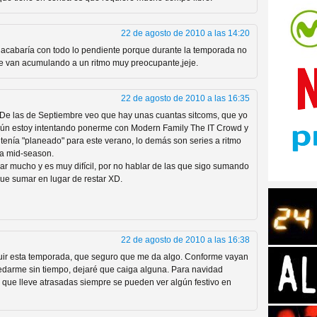
22 de agosto de 2010 a las 14:20
 acabaría con todo lo pendiente porque durante la temporada no
me van acumulando a un ritmo muy preocupante,jeje.
tos de Amazon
22 de agosto de 2010 a las 16:35
 De las de Septiembre veo que hay unas cuantas sitcoms, que yo
(aún estoy intentando ponerme con Modern Family The IT Crowd y
enía "planeado" para este verano, lo demás son series a ritmo
la mid-season.
ar mucho y es muy difícil, por no hablar de las que sigo sumando
que sumar en lugar de restar XD.
22 de agosto de 2010 a las 16:38
eguir esta temporada, que seguro que me da algo. Conforme vayan
 Personajes de Series de
edarme sin tiempo, dejaré que caiga alguna. Para navidad
que lleve atrasadas siempre se pueden ver algún festivo en