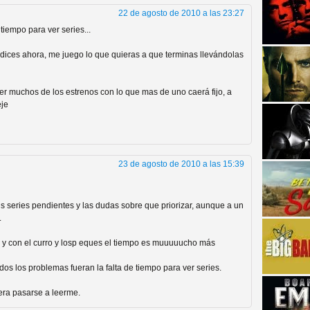
22 de agosto de 2010 a las 23:27
tiempo para ver series...
o dices ahora, me juego lo que quieras a que terminas llevándolas
r muchos de los estrenos con lo que mas de uno caerá fijo, a
eje
strellas de cine y
23 de agosto de 2010 a las 15:39
is series pendientes y las dudas sobre que priorizar, aunque a un
.
o, y con el curro y losp eques el tiempo es muuuuucho más
os los problemas fueran la falta de tiempo para ver series.
adas están en peligro de
era pasarse a leerme.