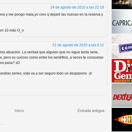
24 de agosto de 2010 a las 22:19
ma y me pongo mala,yo creo q dejaré las nuevas en la reserva y
len 10 más O_o
31 de agosto de 2010 a las 0:12
a situación. La verdad que alguien que no sigue tanta serie,
, pero es curioso como entre los seriéfilos, a veces te consuelas
a descubrir la "verdad"
 os pasa? xD
stras series, esto va a ser seguro todo un despiporre. ¡Ir
Inicio
Entrada antigua