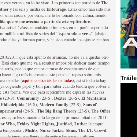
The
er este verano, ya lo he visto. Las primeras temporadas de
uther
Entourage
y las seis y media de
. Estas cinco han sido mis
en las plataformas SVOD
por unas cosas o por otras, me lo he tomado con calma, siendo
fila que se me avecina a partir de este septiembre
.
ad
isiva actual (véase en emisión o inmersas en un parón esperando
"esperando a ver..."
iradilla a mi lista de series del
(abajo
 todas ellas ya forman parte, y ha sido cuando los ojos se me han
2010/2011 que está apunto de arrancar, no me va a quedar otro
 Está claro que me va a resultar imposible dedicar tanto tiempo
n atrás, por lo que mejor curarse de espanto antes de que
 hacer algo más interesante este personal repaso sobre mis
Tráil
una de ellas (
aquí encontraréis las de todas
), así si todavía hay
ries al año se superará
vaya cogiendo papel y boli para saber cuando tendrá que volver a
e esta forma, veo que para septiembre me esperan las nuevas
re
Community
Dexter
El Mentalista
(20-S),
(23-S),
(26-S),
 Philadelphia
Modern Family
Sons of
(16-S),
(22-S),
upernatural
The Big Bang Theory
The Office
(24-S),
(23-S),
 estas, se les sumarán a lo largo de la primera mitad del 2011,
or Who, Friday Night Lights, Justified, Luther
(siempre
, Misfits, Nurse Jackie, Skins, The I.T. Crowd,
da temporada)
odavía tengo pendiente darle caña a las cuarta y última