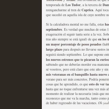
Los Tudor
Dama
temporada de
, a la tercera de
Caprica
reengancharme al tren de
. Aquí toca
que sucedió en aquella isla de cuyo nombre n
Mi experiencia como u
ha
Si la calculadora mental no me falla, estas
MOLTISANTI
septiembre
. Es verdad que muchas de estas 1
Recomendación de la semana
exageración el seguir tanta serie a la vez. So
en los 
tras año siempre se está igual) de que
un mayor porcentaje de pesos pesados
(hab
largo plazo
para después no llevarse sustos i
seguirá siendo septiembre. Lo que supone ent
los nuevos estrenos que te picaran la curio
sabiendo que no deberías morder esa manzana.
sé vosotros, pero está claro que este año y si
mis veteranas en el banquillo hasta nuevo 
The Get Down o cómo ac
verano para ser más concretos. Podría ponerme 
esto de ver t
cosas que he aprendido, es que
series más caras de la h
hasta que no toque enfrentarse una vez más al
MOLTISANTI
momento de realizar la necesaria (más que n
Recomendación de la semana
reconozco que me va la marcha, tanto como p
de haber regresado de las vacaciones.
Oh yea