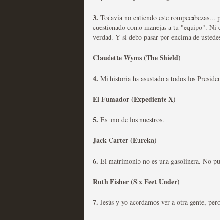
3.
Todavía no entiendo este rompecabezas... p
Las series disponibles 
cuestionado como manejas a tu "equipo"
. Ni 
tienen fecha de caducid
verdad. Y si debo pasar por encima de ustedes
MOLTISANTI
Claudette Wyms (The Shield)
Recomendación de la semana
4.
Mi historia ha asustado a todos los Preside
El Fumador
(Expediente X)
5.
Es uno de los nuestros.
La barrera de las 500 se
Jack Carter
(Eureka)
desde Silicon Valley
6.
El matrimonio no es una gasolinera. No pue
MOLTISANTI
Ruth Fisher
(Six Feet Under)
Recomendación de la semana
7.
J
esús y yo acordamos ver a otra gente, per