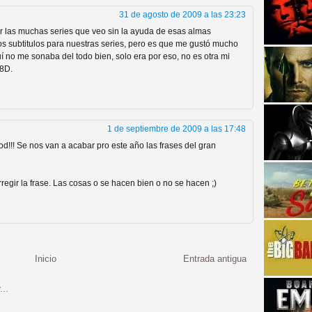
31 de agosto de 2009 a las 23:23
ver las muchas series que veo sin la ayuda de esas almas
os subtitulos para nuestras series, pero es que me gustó mucho
í no me sonaba del todo bien, solo era por eso, no es otra mi
 8D.
strellas de cine y
1 de septiembre de 2009 a las 17:48
d!!! Se nos van a acabar pro este año las frases del gran
regir la frase. Las cosas o se hacen bien o no se hacen ;)
Inicio
Entrada antigua
adas están en peligro de