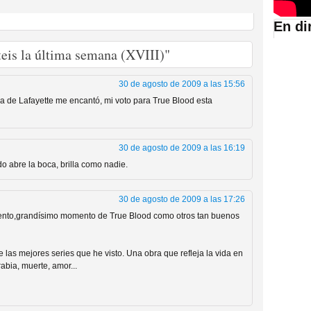
En di
suario de HBO España
teis la última semana (XVIII)"
30 de agosto de 2009 a las 15:56
la de Lafayette me encantó, mi voto para True Blood esta
30 de agosto de 2009 a las 16:19
o abre la boca, brilla como nadie.
30 de agosto de 2009 a las 17:26
abar siendo una de las
mento,grandísimo momento de True Blood como otros tan buenos
istoria
 las mejores series que he visto. Una obra que refleja la vida en
rabia, muerte, amor...