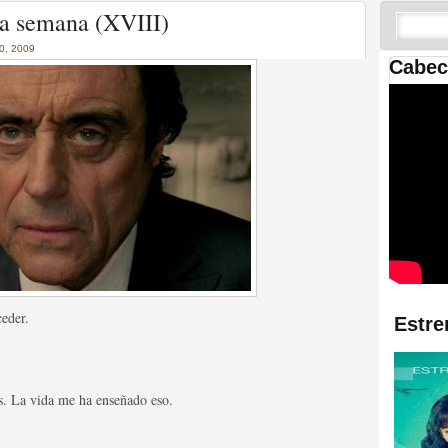
 las temporadas de Game
ima semana (XVIII)
us mejores tráilers
, 2009
Cabec
res de la ficción
ceder.
Estre
s. La vida me ha enseñado eso.