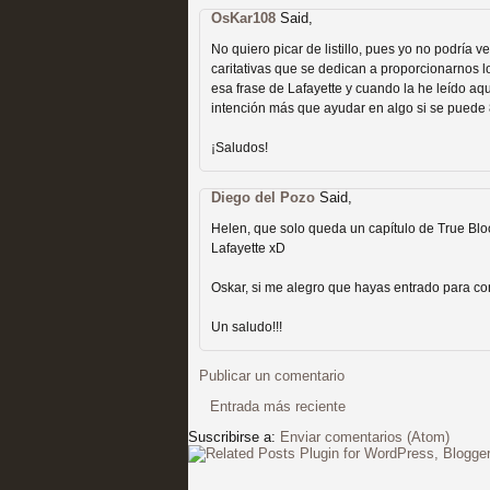
OsKar108
Recomendación de la semana
Said,
No quiero picar de listillo, pues yo no podría 
caritativas que se dedican a proporcionarnos l
esa frase de Lafayette y cuando la he leído aqu
intención más que ayudar en algo si se puede
¡Saludos!
Las productoras de las e
Diego del Pozo
Said,
televisión
Helen, que solo queda un capítulo de True Bloo
Lafayette xD
MOLTISANTI
Recomendación de la semana
Oskar, si me alegro que hayas entrado para cor
Un saludo!!!
Publicar un comentario
Entrada más reciente
Suscribirse a:
Enviar comentarios (Atom)
Las series de 10 tempor