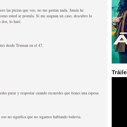
ero las piezas que veo, no me gustan nada. Jamás he
en las plataformas SVOD
como usted se postula. Si me asignan un caso, descubro la
ad
 dos, lo haré.
ntes desde Truman en el 47.
Tráil
ries al año se superará
des parar y respostar cuando recuerdes que tienes una esposa.
o eso no significa que no sigamos hablando todavía.