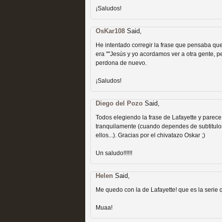
¡Saludos!
OsKar108
Said,
He intentado corregir la frase que pensaba que
era ""Jesús y yo acordamos ver a otra gente, p
perdona de nuevo.
Las temporadas de pilo
¡Saludos!
MOLTISANTI
Recomendación de la semana
Diego del Pozo
Said,
Todos elegiendo la frase de Lafayette y parece
tranquilamente (cuando dependes de subtitulo
ellos...). Gracias por el chivatazo Oskar ;)
Un saludo!!!!!!
Helen
Said,
Galería con los Mejores
Me quedo con la de Lafayette! que es la serie q
Televisión
Muaa!
MOLTISANTI