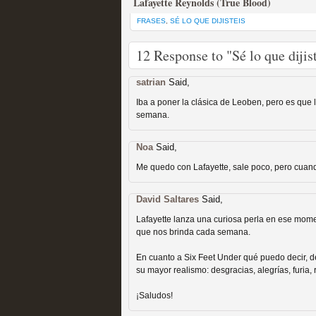
Lafayette Reynolds
(True Blood)
FRASES
,
SÉ LO QUE DIJISTEIS
Mi experiencia como u
12 Response to "Sé lo que dijis
MOLTISANTI
satrian
Said,
Recomendación de la semana
Iba a poner la clásica de Leoben, pero es que 
semana.
Noa
Said,
Me quedo con Lafayette, sale poco, pero cuand
David Saltares
Said,
The Get Down o cómo ac
Lafayette lanza una curiosa perla en ese mo
que nos brinda cada semana.
series más caras de la h
En cuanto a Six Feet Under qué puedo decir, de
MOLTISANTI
su mayor realismo: desgracias, alegrías, furia, 
Recomendación de la semana
¡Saludos!