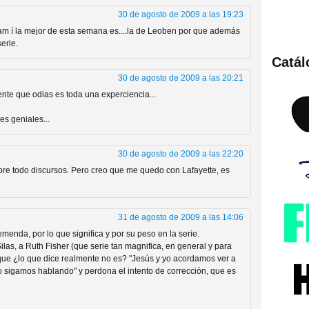
30 de agosto de 2009 a las 19:23
am í la mejor de esta semana es....la de Leoben por que además
erie.
Catá
ies de viajes en el tiempo
30 de agosto de 2009 a las 20:21
ente que odias es toda una experciencia...
es geniales...
30 de agosto de 2009 a las 22:20
bre todo discursos. Pero creo que me quedo con Lafayette, es
31 de agosto de 2009 a las 14:06
enda, por lo que significa y por su peso en la serie.
británica que no es
las, a Ruth Fisher (que serie tan magnifica, en general y para
nque ¿lo que dice realmente no es? "Jesús y yo acordamos ver a
no sigamos hablando" y perdona el intento de corrección, que es