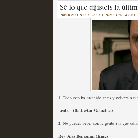
Un recorrido por todas
Sé lo que dijisteis la últ
of Thrones a través de s
PUBLICADO POR
DIEGO DEL POZO
ON AGOSTO 30
MOLTISANTI
Recomendación de la semana
La burbuja de los jugado
original
1
. Todo esto ha sucedido antes y volverá a su
MOLTISANTI
Recomendación de la semana
Leoben (Battlestar Galáctica)
2.
No puedes beber con la gente a la que odia
Rey Silas Benjamin (Kings)