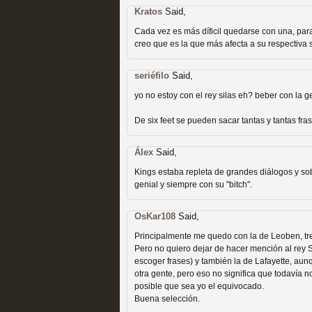
Kratos
Said,
Cada vez es más díficil quedarse con una, par
creo que es la que más afecta a su respectiva s
Fin de ciclo para las ser
seriéfilo
Said,
yo no estoy con el rey silas eh? beber con la g
MOLTISANTI
Recomendación de la semana
De six feet se pueden sacar tantas y tantas fras
Álex
Said,
Kings estaba repleta de grandes diálogos y so
genial y siempre con su "bitch".
OsKar108
Said,
Principalmente me quedo con la de Leoben, trem
Taboo es otra miniserie 
Pero no quiero dejar de hacer mención al rey Si
escoger frases) y también la de Lafayette, au
miniserie
otra gente, pero eso no significa que todavía 
posible que sea yo el equivocado.
MOLTISANTI
Buena selección.
Recomendación de la semana