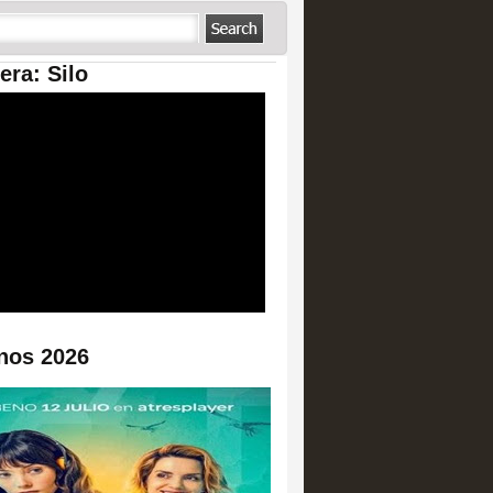
era: Silo
nos 2026