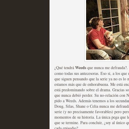
Las temporadas de pilo
MOLTISANTI
Recomendación de la semana
Weeds
¿Qué tendrá
que nunca me defrauda?. E
como todas sus antecesoras. Eso si, a los que 
que siguen pensando que la serie ya no es lo 
estamos más que de enhorabuena. Me está enc
está predominando sobre el drama. Gracias so
que nunca debió perder. Su no-relación con N
pido a Weeds. Además tenemos a los secundar
Doug, Silas, Shane o Celia nunca me defraudan
Galería con los Mejores
serie (y no precisamente favorables) pero pe
momentos de su historia. La única pega que l
Televisión
que se termine. Para concluir, ¿soy al único 
cada episodio?.
MOLTISANTI