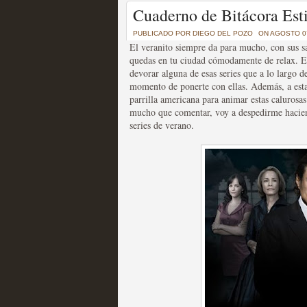
Un recorrido por todas
Cuaderno de Bitácora Est
of Thrones a través de s
PUBLICADO POR
DIEGO DEL POZO
ON AGOSTO 07
El veranito siempre da para mucho, con sus sal
MOLTISANTI
quedas en tu ciudad cómodamente de relax. En
Recomendación de la semana
devorar alguna de esas series que a lo largo d
momento de ponerte con ellas. Además, a estas
parrilla americana para animar estas caluros
mucho que comentar, voy a despedirme haciend
series de verano.
La burbuja de los jugado
original
MOLTISANTI
Recomendación de la semana