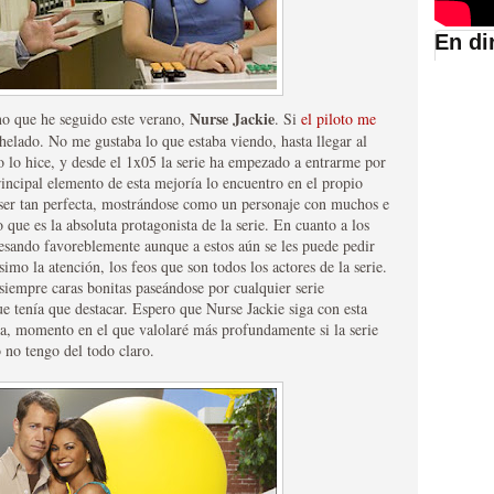
En di
suario de HBO España
Nurse Jackie
no que he seguido este verano,
. Si
el piloto me
 helado. No me gustaba lo que estaba viendo, hasta llegar al
no lo hice, y desde el 1x05 la serie ha empezado a entrarme por
rincipal elemento de esta mejoría lo encuentro en el propio
e ser tan perfecta, mostrándose como un personaje con muchos e
 que es la absoluta protagonista de la serie. En cuanto a los
esando favoreblemente aunque a estos aún se les puede pedir
o la atención, los feos que son todos los actores de la serie.
siempre caras bonitas paseándose por cualquier serie
ue tenía que destacar. Espero que Nurse Jackie siga con esta
da, momento en el que valolaré más profundamente si la serie
abar siendo una de las
no tengo del todo claro.
istoria