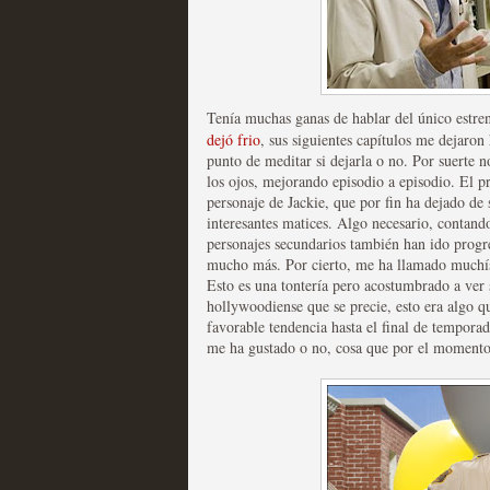
Mi experiencia como u
Tenía muchas ganas de hablar del único estre
MOLTISANTI
dejó frio
Recomendación de la semana
, sus siguientes capítulos me dejaron
punto de meditar si dejarla o no. Por suerte 
los ojos, mejorando episodio a episodio. El p
personaje de Jackie, que por fin ha dejado d
interesantes matices. Algo necesario, contando
personajes secundarios también han ido progr
mucho más. Por cierto, me ha llamado muchísim
Esto es una tontería pero acostumbrado a ver 
hollywoodiense que se precie, esto era algo q
favorable tendencia hasta el final de tempora
The Get Down o cómo ac
me ha gustado o no, cosa que por el momento 
series más caras de la h
MOLTISANTI
Recomendación de la semana