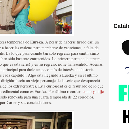
Catá
ies de viajes en el tiempo
Eureka
ercera temporada de
. A pesar de haberse tirado casi un
r a hacer las maletas para marcharse de vacaciones, a falta de
le. Es lo que pasa cuando tan solo regresas para emitir cinco
han sido bastante entretenidos. La primera parte de la tercera
 que es esta serie) y en su regreso, no se ha resentido. Además,
 principal para darle un poco más de interés a la historia
e cada capítulo). Algo está llegando a Eureka y en el último
dirigidas hacia un viejo personaje de la serie que desapareció
 de los extraterrestres. Esta curiosidad es el resultado de lo que
procedimental como es Eureka. Por último recordar,
como ya dije
a sido renovada para una cuarta temporada de 22 episodios.
británica que no es
por Carter y sus conciudadanos.