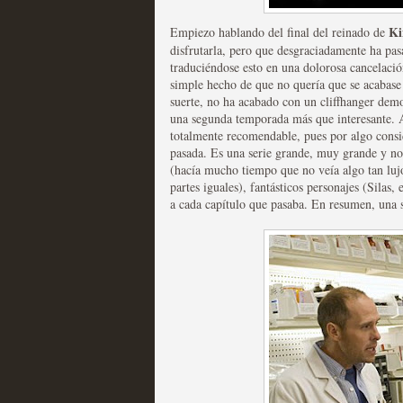
Ki
Empiezo hablando del final del reinado de
Las series disponibles 
disfrutarla, pero que desgraciadamente ha pas
tienen fecha de caducid
traduciéndose esto en una dolorosa cancelació
simple hecho de que no quería que se acabase 
MOLTISANTI
suerte, no ha acabado con un cliffhanger demo
Recomendación de la semana
una segunda temporada más que interesante. A
totalmente recomendable, pues por algo consi
pasada. Es una serie grande, muy grande y no
(hacía mucho tiempo que no veía algo tan lujo
partes iguales), fantásticos personajes (Silas
a cada capítulo que pasaba. En resumen, una s
La barrera de las 500 se
desde Silicon Valley
MOLTISANTI
Recomendación de la semana