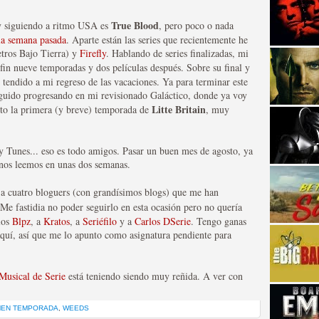
True Blood
toy siguiendo a ritmo USA es
, pero poco o nada
 la semana pasada
. Aparte están las series que recientemente he
ros Bajo Tierra) y
Firefly
. Hablando de series finalizadas, mi
fin nueve temporadas y dos películas después. Sobre su final y
y tendido a mi regreso de las vacaciones. Ya para terminar este
seguido progresando en mi revisionado Galáctico, donde ya voy
Litte Britain
sto la primera (y breve) temporada de
, muy
strellas de cine y
y Tunes... eso es todo amigos. Pasar un buen mes de agosto, ya
y nos leemos en unas dos semanas.
 a cuatro bloguers (con grandísimos blogs) que me han
 Me fastidia no poder seguirlo en esta ocasión pero no quería
los
Blpz
, a
Kratos
, a
Seriéfilo
y a
Carlos DSerie
. Tengo ganas
aquí, así que me lo apunto como asignatura pendiente para
Musical de Serie
está teniendo siendo muy reñida. A ver con
adas están en peligro de
EN TEMPORADA
,
WEEDS