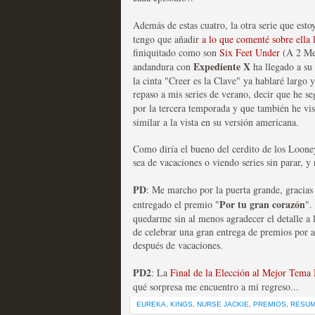
Recomendación de la semana
Además de estas cuatro, la otra serie que es
tengo que añadir
a lo que comenté sobre ella
finiquitado como son
Six Feet Under
(A 2 Met
Expediente X
andandura con
ha llegado a su 
la cinta "Creer es la Clave" ya hablaré largo 
repaso a mis series de verano, decir que he 
por la tercera temporada y que también he vi
Las productoras de las e
similar a la vista en su versión americana.
televisión
Como diría el bueno del cerdito de los Loone
sea de vacaciones o viendo series sin parar, 
MOLTISANTI
Recomendación de la semana
PD
: Me marcho por la puerta grande, gracias
Por tu gran corazón
entregado el premio "
".
quedarme sin al menos agradecer el detalle a 
de celebrar una gran entrega de premios por 
después de vacaciones.
PD2
: La
Final de la Elección al Mejor Tema 
Las series de 10 tempor
qué sorpresa me encuentro a mi regreso...
EUREKA
,
KINGS
,
NURSE JACKIE
,
PREMIOS
,
RESUM