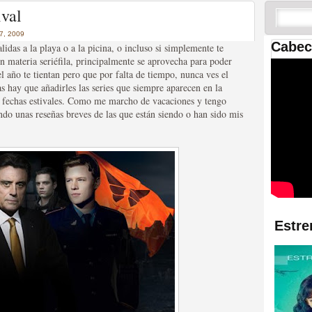
 las temporadas de Game
ival
us mejores tráilers
, 2009
Cabec
idas a la playa o a la picina, o incluso si simplemente te
 materia seriéfila, principalmente se aprovecha para poder
el año te tientan pero que por falta de tiempo, nunca ves el
 hay que añadirles las series que siempre aparecen en la
as fechas estivales. Como me marcho de vacaciones y tengo
o unas reseñas breves de las que están siendo o han sido mis
res de la ficción
Estre