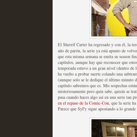
Fin de ciclo para las ser
MOLTISANTI
El Sherrif Carter ha regresado y con él, la t
Recomendación de la semana
año de parón, la serie ya está apunto de volve
que esta misma semana se emita su season fina
capítulos, aunque hay que reconocer que estos 
temporada estuvo a un gran nivel (dentro de lo
ha vuelto a probar suerte colando una subtrama
(aunque solo se le dedique el último minuto d
capítulo sabremos que es. Mis sospechas están 
misteriosamente pero quin sabe, quizás se trata
pasa cuando haces algo así en una serie tan 
en el repaso de la Comic-Con
, que la serie h
Taboo es otra miniserie 
Parece que SyFy sigue apostando a lo grande 
miniserie
MOLTISANTI
Recomendación de la semana