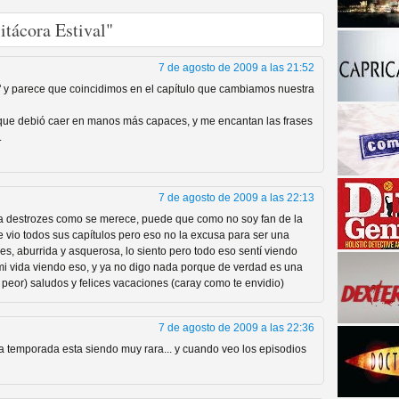
tácora Estival"
7 de agosto de 2009 a las 21:52
" y parece que coincidimos en el capítulo que cambiamos nuestra
que debió caer en manos más capaces, y me encantan las frases
.
a descubrir la "verdad"
7 de agosto de 2009 a las 22:13
la destrozes como se merece, puede que como no soy fan de la
 vio todos sus capítulos pero eso no la excusa para ser una
es, aburrida y asquerosa, lo siento pero todo eso sentí viendo
 mi vida viendo eso, y ya no digo nada porque de verdad es una
a peor) saludos y felices vacaciones (caray como te envidio)
7 de agosto de 2009 a las 22:36
 temporada esta siendo muy rara... y cuando veo los episodios