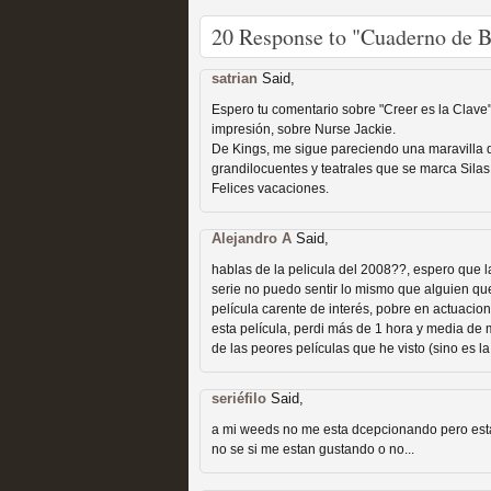
extinción
20 Response to "Cuaderno de Bi
MOLTISANTI
Recomendación de la semana
satrian
Said,
Espero tu comentario sobre "Creer es la Clave
impresión, sobre Nurse Jackie.
De Kings, me sigue pareciendo una maravilla 
grandilocuentes y teatrales que se marca Silas
Felices vacaciones.
Expediente X: Guía par
Alejandro A
Said,
MOLTISANTI
hablas de la pelicula del 2008??, espero que 
Recomendación de la semana
serie no puedo sentir lo mismo que alguien que
película carente de interés, pobre en actuacion
esta película, perdi más de 1 hora y media de
de las peores películas que he visto (sino es l
seriéfilo
Said,
a mi weeds no me esta dcepcionando pero esta
no se si me estan gustando o no...
La taquilla de las series