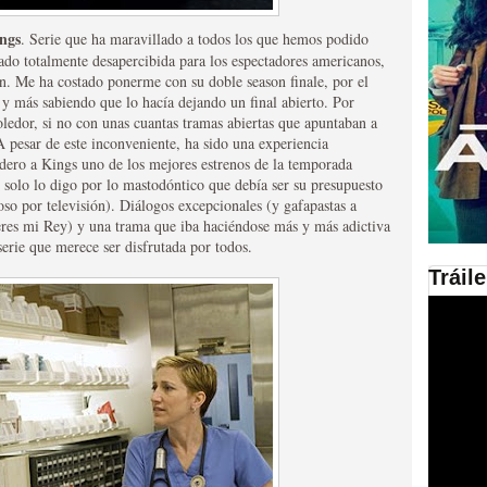
ngs
. Serie que ha maravillado a todos los que hemos podido
en las plataformas SVOD
ado totalmente desapercibida para los espectadores americanos,
ad
n. Me ha costado ponerme con su doble season finale, por el
y más sabiendo que lo hacía dejando un final abierto. Por
ledor, si no con unas cuantas tramas abiertas que apuntaban a
 pesar de este inconveniente, ha sido una experiencia
dero a Kings uno de los mejores estrenos de la temporada
 solo lo digo por lo mastodóntico que debía ser su presupuesto
so por televisión). Diálogos excepcionales (y gafapastas a
, eres mi Rey) y una trama que iba haciéndose más y más adictiva
erie que merece ser disfrutada por todos.
Tráil
ries al año se superará