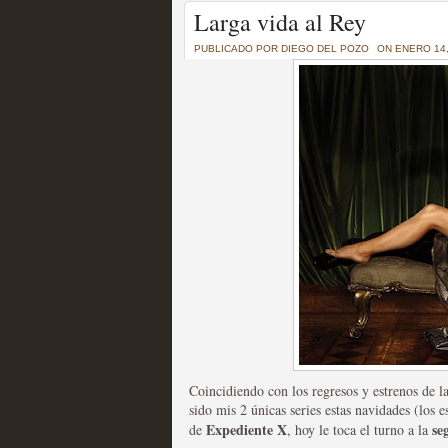
Un recorrido por todas
Larga vida al Rey
of Thrones a través de s
PUBLICADO POR
DIEGO DEL POZO
ON ENERO 14,
MOLTISANTI
Recomendación de la semana
La burbuja de los jugado
original
MOLTISANTI
Recomendación de la semana
Coincidiendo con los regresos y estrenos de la
sido mis 2 únicas series estas navidades (los 
Expediente X
se
de
, hoy le toca el turno a la