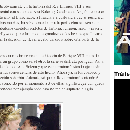
da obviamente en la historia del Rey Enrique VIII y sus
en las plataformas SVOD
ntimental con su amada Ana Bolena y Catalina de Aragón, como en
ticano, al Emperador, a Francia y a cualquiera que se pusiera en
ad
otras muchas, ha sabido mantener a la perfección su esencia en
bulosos capítulos repletos de historia, religión, amor y muerte.
ollywood y confirmando la grandeza de los hechos que llevaron
ar la decisión de llevar a cabo un show sobre esta parte de la
conocía mucho acerca de la historia de Enrique VIII antes de
en un grupo como en el otro, la serie se disfruta por igual. Así a
lación con Ana Bolena y que esta terminaría siendo ejecutada
ni las consecuencias de este hecho. Ahora ya, sí los conozco y
Tráil
recido soberbia. Además, sé que el Rey terminará teniendo 6
ries al año se superará
s conocido por el momento a 3 de ellas, significa que aún queda
 conocer por ejemplo todo esto no me ha supuesto ningún