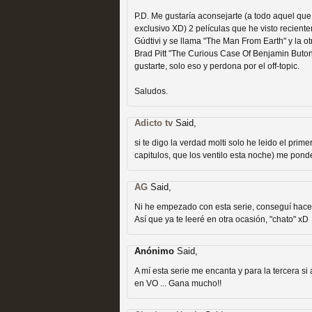
Recomendación de la semana
P.D. Me gustaría aconsejarte (a todo aquel que
exclusivo XD) 2 películas que he visto recie
Gúdtivi y se llama "The Man From Earth" y la o
Brad Pitt "The Curious Case Of Benjamin Buto
gustarte, solo eso y perdona por el off-topic.
Saludos.
Las productoras de las e
Adicto tv
Said,
televisión
si te digo la verdad molti solo he leido el prim
capitulos, que los ventilo esta noche) me ponde
MOLTISANTI
Recomendación de la semana
AG
Said,
Ni he empezado con esta serie, conseguí hace 
Así que ya te leeré en otra ocasión, "chato" xD
Anónimo
Said,
A mí esta serie me encanta y para la tercera 
Las series de 10 tempor
en VO ... Gana mucho!!