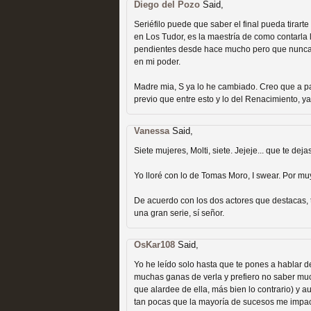
Diego del Pozo
Said,
Seriéfilo puede que saber el final pueda tirarte
en Los Tudor, es la maestría de como contarla
pendientes desde hace mucho pero que nunca t
en mi poder.
Madre mia, S ya lo he cambiado. Creo que a par
Las temporadas de pilo
previo que entre esto y lo del Renacimiento, ya 
MOLTISANTI
Vanessa
Said,
Recomendación de la semana
Siete mujeres, Molti, siete. Jejeje... que te deja
Yo lloré con lo de Tomas Moro, I swear. Por m
De acuerdo con los dos actores que destacas,
una gran serie, sí señor.
OsKar108
Said,
Galería con los Mejores
Yo he leído solo hasta que te pones a hablar d
muchas ganas de verla y prefiero no saber muc
Televisión
que alardee de ella, más bien lo contrario) y 
tan pocas que la mayoría de sucesos me impa
MOLTISANTI