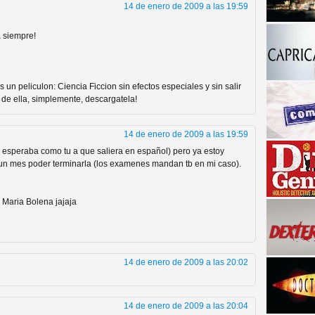
14 de enero de 2009 a las 19:59
 siempre!
un peliculon: Ciencia Ficcion sin efectos especiales y sin salir
 de ella, simplemente, descargatela!
14 de enero de 2009 a las 19:59
a descubrir la "verdad"
 esperaba como tu a que saliera en español) pero ya estoy
 un mes poder terminarla (los examenes mandan tb en mi caso).
 Maria Bolena jajaja
14 de enero de 2009 a las 20:02
14 de enero de 2009 a las 20:04