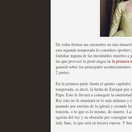
Mi experiencia como u
MOLTISANTI
Recomendación de la semana
De todas formas me encuentro en una situación
esta segunda temporada lo considero spoilers
fastidiar niguna de las incontables muertes a
las que provocó la peste negra en
la primera 
general sobre los principales acontecimientos
2 partes.
En la primera parte (hasta el quinto capítulo) 
temporada, es decir, la lucha de Enrique por c
The Get Down o cómo ac
Papa. Esto le llevará a conseguir la enemistad 
Rey esto no le inmutará ni lo más mínimo y re
series más caras de la h
pasando por encima de la iglesia y creando le
traición, o lo que es lo mismo, de muerte. La
MOLTISANTI
egoísta del rey y su obsesión por conseguir un
Recomendación de la semana
lady Jane, la que será su tercera esposa. Y has