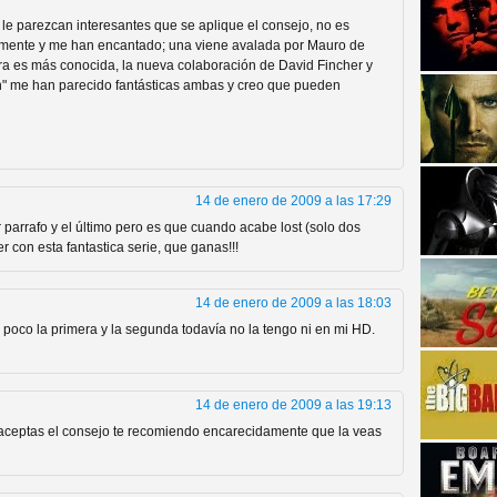
 le parezcan interesantes que se aplique el consejo, no es
ntemente y me han encantado; una viene avalada por Mauro de
tra es más conocida, la nueva colaboración de David Fincher y
n" me han parecido fantásticas ambas y creo que pueden
strellas de cine y
14 de enero de 2009 a las 17:29
er parrafo y el último pero es que cuando acabe lost (solo dos
r con esta fantastica serie, que ganas!!!
14 de enero de 2009 a las 18:03
poco la primera y la segunda todavía no la tengo ni en mi HD.
14 de enero de 2009 a las 19:13
si aceptas el consejo te recomiendo encarecidamente que la veas
adas están en peligro de