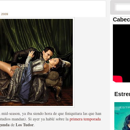
 las temporadas de Game
us mejores tráilers
 2009
Cabec
res de la ficción
Estre
 mid-season, ya iba siendo hora de que finiquitara las que han
estudios mandan). Si ayer ya hablé sobre la
primera temporada
gunda
Los Tudor
de
.