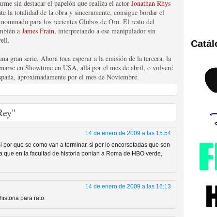
arme sin destacar el papelón que realiza el actor
Jonathan Rhys
te la totalidad de la obra y sinceramente, consigue bordar el
 nominado para los recientes Globos de Oro. El resto del
ambién a
James Frain
, interpretando a ese manipulador sin
ell.
Catá
ies de viajes en el tiempo
a gran serie. Ahora toca esperar a la emisión de la tercera, la
renarse en Showtime en USA, allá por el mes de abril, o volveré
España, aproximadamente por el mes de Noviembre.
Rey"
14 de enero de 2009 a las 15:54
i por que se como van a terminar, si por lo encorsetadas que son
ra que en la facultad de historia ponian a Roma de HBO verde,
británica que no es
14 de enero de 2009 a las 16:13
historia para rato.