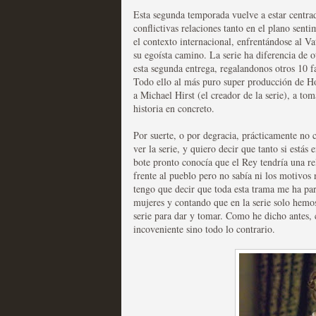
Esta segunda temporada vuelve a estar centra
Las series disponibles 
conflictivas relaciones tanto en el plano se
el contexto internacional, enfrentándose al Va
tienen fecha de caducid
su egoísta camino. La serie ha diferencia de 
esta segunda entrega, regalandonos otros 10 fa
MOLTISANTI
Todo ello al más puro super producción de H
Recomendación de la semana
a Michael Hirst (el creador de la serie), a tom
historia en concreto.
Por suerte, o por degracia, prácticamente no 
ver la serie, y quiero decir que tanto si estás 
bote pronto conocía que el Rey tendría una re
frente al pueblo pero no sabía ni los motivos 
tengo que decir que toda esta trama me ha pa
La barrera de las 500 se
mujeres y contando que en la serie solo hemo
serie para dar y tomar. Como he dicho antes,
desde Silicon Valley
incoveniente sino todo lo contrario.
MOLTISANTI
Recomendación de la semana