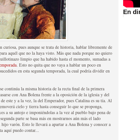
En di
suario de HBO España
 curiosa, pues aunque se trata de historia, hablar libremente de
 para aquél que no la haya visto. Más que nada porque no quiero
 guillotinazo limpio que ha habido hasta el momento, sumadas a
temporada
. Esto no quita que no vaya a hablar un poco en
 sucedidos en esta segunda temporada, la cual podría dividir en
se continúa la misma historia de la recta final de la primera
asarse con Ana Bolena frente a la oposición de la iglesia y del
abar siendo una de las
de este y a la vez, la del Emperador, pues Catalina es su tía. Al
moverá cielo y tierra hasta conseguir lo que se proponga,
istoria
yes a su antojo e imponiéndolas a la vez al pueblo bajo pena de
 segunda parte se basa más en mostrarnos aún más el lado
 hijo varón. Esto le llevará a apartar a Ana Bolena y conocer a
ta aquí puedo contar...