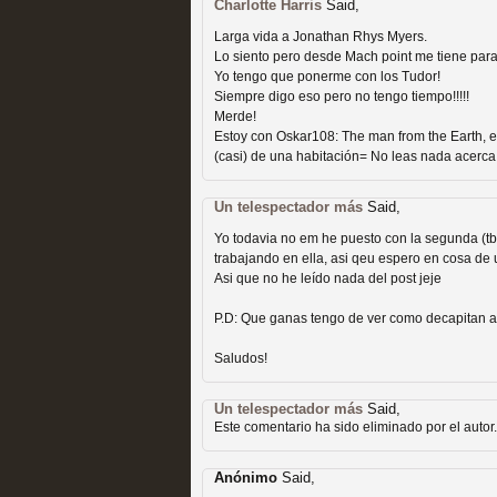
extinción
Charlotte Harris
Said,
MOLTISANTI
Larga vida a Jonathan Rhys Myers.
Recomendación de la semana
Lo siento pero desde Mach point me tiene para
Yo tengo que ponerme con los Tudor!
Siempre digo eso pero no tengo tiempo!!!!!
Merde!
Estoy con Oskar108: The man from the Earth, es 
(casi) de una habitación= No leas nada acerca
Un telespectador más
Said,
Expediente X: Guía par
Yo todavia no em he puesto con la segunda (tb
trabajando en ella, asi qeu espero en cosa de
MOLTISANTI
Asi que no he leído nada del post jeje
Recomendación de la semana
P.D: Que ganas tengo de ver como decapitan a
Saludos!
Un telespectador más
Said,
Este comentario ha sido eliminado por el autor.
Anónimo
Said,
La taquilla de las series