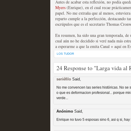
Antes de acabar esta reflexión, no podía qued
Myers
(Enrique), en el cual recae prácticamen
papel. No me extraña que al menos, estuviera
reparto cumple a la perfección, destacando t
escrúpulos que es el secretario Thomas Cronw
Fin de ciclo para las ser
En resumen, ha sido una gran temporada, de un
cual aún no he decidido si veré nada más est
MOLTISANTI
a esperarme a que la emita Canal + aquí en 
Recomendación de la semana
LOS TUDOR
24 Response to "Larga vida al 
seriéfilo
Said,
No me convencen las series históricas. No se s
o que es deformacion profesional... porque mi
verde...
Taboo es otra miniserie 
miniserie
Anónimo
Said,
Enrique no tuvo 5 esposas sino 6, asi q si, hay 
MOLTISANTI
Recomendación de la semana