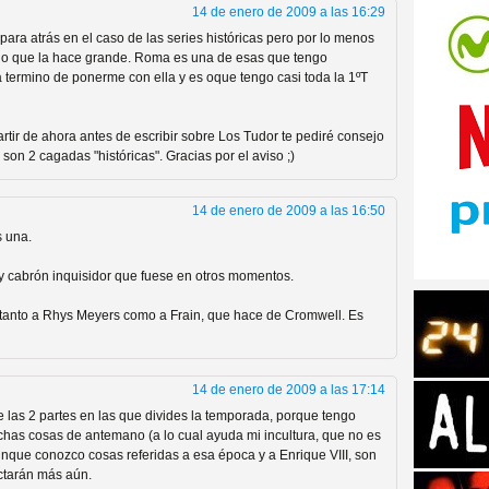
14 de enero de 2009 a las 16:29
 para atrás en el caso de las series históricas pero por lo menos
 lo que la hace grande. Roma es una de esas que tengo
ermino de ponerme con ella y es oque tengo casi toda la 1ºT
tir de ahora antes de escribir sobre Los Tudor te pediré consejo
tos de Amazon
son 2 cagadas "históricas". Gracias por el aviso ;)
14 de enero de 2009 a las 16:50
s una.
uy cabrón inquisidor que fuese en otros momentos.
 tanto a Rhys Meyers como a Frain, que hace de Cromwell. Es
14 de enero de 2009 a las 17:14
 Personajes de Series de
e las 2 partes en las que divides la temporada, porque tengo
has cosas de antemano (a lo cual ayuda mi incultura, que no es
aunque conozco cosas referidas a esa época y a Enrique VIII, son
ctarán más aún.