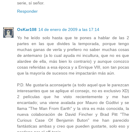
serie, sí señor.
Responder
OsKar108
14 de enero de 2009 a las 17:14
Yo he leído solo hasta que te pones a hablar de las 2
partes en las que divides la temporada, porque tengo
muchas ganas de verla y prefiero no saber muchas cosas
de antemano (a lo cual ayuda mi incultura, que no es que
alardee de ella, más bien lo contrario) y aunque conozco
cosas referidas a esa época y a Enrique VIII, son tan pocas
que la mayoría de sucesos me impactarán más aún.
P.D. Me gustaría aconsejarte (a todo aquel que le parezcan
interesantes que se aplique el consejo, no es exclusivo XD)
2 películas que he visto recientemente y me han
encantado; una viene avalada por Mauro de Gúdtivi y se
llama "The Man From Earth" y la otra es más conocida, la
nueva colaboración de David Fincher y Brad Pitt "The
Curious Case Of Benjamin Buton" me han parecido
fantásticas ambas y creo que pueden gustarte, solo eso y
perdona por el off-topic.