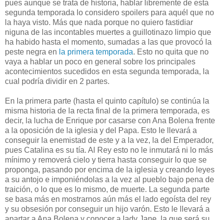
pues aunque se trata de historia, hablar libremente de esta
segunda temporada lo considero spoilers para aquél que no
la haya visto. Más que nada porque no quiero fastidiar
niguna de las incontables muertes a guillotinazo limpio que
ha habido hasta el momento, sumadas a las que provocó la
peste negra en
la primera temporada
. Esto no quita que no
vaya a hablar un poco en general sobre los principales
acontecimientos sucedidos en esta segunda temporada, la
cual podría dividir en 2 partes.
En la primera parte (hasta el quinto capítulo) se continúa la
misma historia de la recta final de la primera temporada, es
decir, la lucha de Enrique por casarse con Ana Bolena frente
a la oposición de la iglesia y del Papa. Esto le llevará a
conseguir la enemistad de este y a la vez, la del Emperador,
pues Catalina es su tía. Al Rey esto no le inmutará ni lo más
mínimo y removerá cielo y tierra hasta conseguir lo que se
proponga, pasando por encima de la iglesia y creando leyes
a su antojo e imponiéndolas a la vez al pueblo bajo pena de
traición, o lo que es lo mismo, de muerte. La segunda parte
se basa más en mostrarnos aún más el lado egoísta del rey
y su obsesión por conseguir un hijo varón. Esto le llevará a
apartar a Ana Bolena y conocer a lady Jane, la que será su