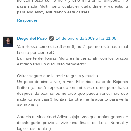
no van hessa son 6 no 7 y sino mira en la wikipedia, no
pasa nada Molti, pero cualquier duda dime y ya esta, q
para eso estoy estudiando esta carrera.
Responder
Diego del Pozo
14 de enero de 2009 a las 21:05
Van Hessa como dice S son 6, no 7 que no está nada mal
la cifra por cierto xD
La muerte de Tomas Moro es la caña, ahí con los brazos
estirado tras un discursito demoledor.
Oskar seguro que la serie te gusta y mucho.
Un poco de cine a ver, a ver...El curioso caso de Bejamin
Button ya está reposando en mi disco duro pero hasta
después de exámenes no creo que pueda verlo, más que
nada xq son casi 3 horitas. La otra me la apunto para verla
algún día ;)
Aprecio tu sinceridad Adicto,jajaja, veo que tenías ganas de
desahogarte previo a vivir una finale de Lost. Normal y
lógico, disfrutala ;)