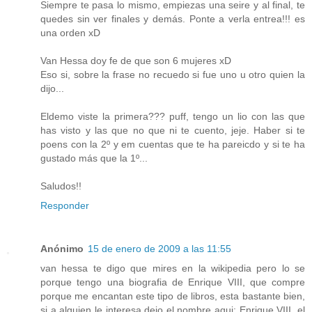
Siempre te pasa lo mismo, empiezas una seire y al final, te
quedes sin ver finales y demás. Ponte a verla entrea!!! es
una orden xD
Van Hessa doy fe de que son 6 mujeres xD
Eso si, sobre la frase no recuedo si fue uno u otro quien la
dijo...
Eldemo viste la primera??? puff, tengo un lio con las que
has visto y las que no que ni te cuento, jeje. Haber si te
poens con la 2º y em cuentas que te ha pareicdo y si te ha
gustado más que la 1º...
Saludos!!
Responder
Anónimo
15 de enero de 2009 a las 11:55
van hessa te digo que mires en la wikipedia pero lo se
porque tengo una biografia de Enrique VIII, que compre
porque me encantan este tipo de libros, esta bastante bien,
si a alguien le interesa dejo el nombre aqui: Enrique VIII, el