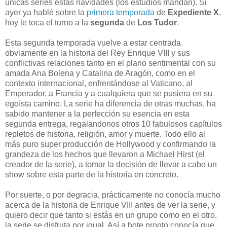
únicas series estas navidades (los estudios mandan). Si
ayer ya hablé sobre la
primera temporada
de
Expediente X
,
hoy le toca el turno a la
segunda
de
Los Tudor
.
Esta segunda temporada vuelve a estar centrada
obviamente en la historia del Rey Enrique VIII y sus
conflictivas relaciones tanto en el plano sentimental con su
amada Ana Bolena y Catalina de Aragón, como en el
contexto internacional, enfrentándose al Vaticano, al
Emperador, a Francia y a cualquiera que se pusiera en su
egoísta camino. La serie ha diferencia de otras muchas, ha
sabido mantener a la perfección su esencia en esta
segunda entrega, regalandonos otros 10 fabulosos capítulos
repletos de historia, religión, amor y muerte. Todo ello al
más puro super producción de Hollywood y confirmando la
grandeza de los hechos que llevaron a Michael Hirst (el
creador de la serie), a tomar la decisión de llevar a cabo un
show sobre esta parte de la historia en concreto.
Por suerte, o por degracia, prácticamente no conocía mucho
acerca de la historia de Enrique VIII antes de ver la serie, y
quiero decir que tanto si estás en un grupo como en el otro,
la serie se disfruta por igual. Así a bote pronto conocía que