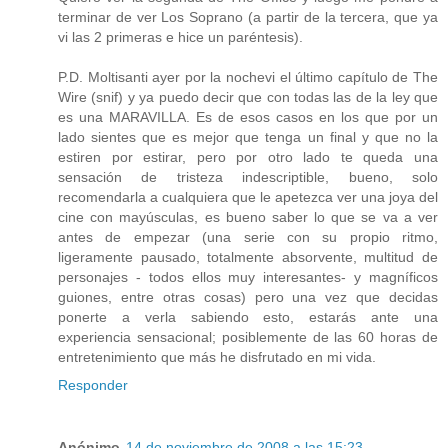
terminar de ver Los Soprano (a partir de la tercera, que ya
vi las 2 primeras e hice un paréntesis).
P.D. Moltisanti ayer por la nochevi el último capítulo de The
Wire (snif) y ya puedo decir que con todas las de la ley que
es una MARAVILLA. Es de esos casos en los que por un
lado sientes que es mejor que tenga un final y que no la
estiren por estirar, pero por otro lado te queda una
sensación de tristeza indescriptible, bueno, solo
recomendarla a cualquiera que le apetezca ver una joya del
cine con mayúsculas, es bueno saber lo que se va a ver
antes de empezar (una serie con su propio ritmo,
ligeramente pausado, totalmente absorvente, multitud de
personajes - todos ellos muy interesantes- y magníficos
guiones, entre otras cosas) pero una vez que decidas
ponerte a verla sabiendo esto, estarás ante una
experiencia sensacional; posiblemente de las 60 horas de
entretenimiento que más he disfrutado en mi vida.
Responder
Anónimo
14 de noviembre de 2008 a las 15:23