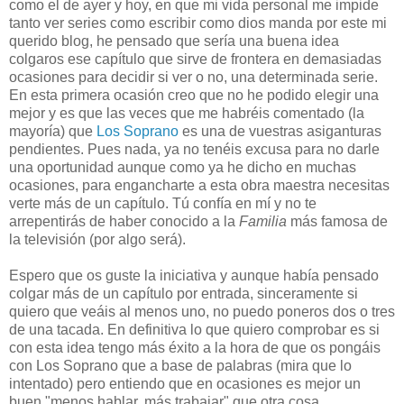
como el de ayer y hoy, en que mi vida personal me impide
tanto ver series como escribir como dios manda por este mi
querido blog, he pensado que sería una buena idea
colgaros ese capítulo que sirve de frontera en demasiadas
ocasiones para decidir si ver o no, una determinada serie.
En esta primera ocasión creo que no he podido elegir una
mejor y es que las veces que me habréis comentado (la
mayoría) que
Los Soprano
es una de vuestras asiganturas
pendientes. Pues nada, ya no tenéis excusa para no darle
una oportunidad aunque como ya he dicho en muchas
ocasiones, para engancharte a esta obra maestra necesitas
verte más de un capítulo. Tú confía en mí y no te
arrepentirás de haber conocido a la
Familia
más famosa de
la televisión (por algo será).
Espero que os guste la iniciativa y aunque había pensado
colgar más de un capítulo por entrada, sinceramente si
quiero que veáis al menos uno, no puedo poneros dos o tres
de una tacada. En definitiva lo que quiero comprobar es si
con esta idea tengo más éxito a la hora de que os pongáis
con Los Soprano que a base de palabras (mira que lo
intentado) pero entiendo que en ocasiones es mejor un
buen "menos hablar, más trabajar" que otra cosa.