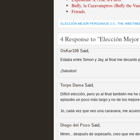
Buffy, la Cazavampiros (Buffy the Vam
Friends
.
ELECCIÓN MEJOR PERSONAJE 2.0.
,
THE INBETWE
4 Response to "Elección Mejor
Las temporadas de pilo
OsKar108
Said,
MOLTISANTI
Recomendación de la semana
Estaba entre Simon y Jay, al final me decanto 
¡Saludos!
Torpe Dama
Said,
Difícil elección, pero yo al final también me he 
episodio un poco más largo y no de los mejores,
Jo, cada vez que veo una caravana, me acuerdo
Galería con los Mejores
Diego del Pozo
Said,
Televisión
Mmm... después de sopesarlo, creo que me dec
MOLTISANTI