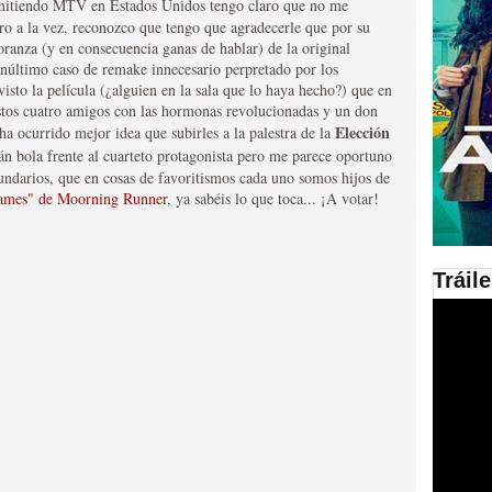
mitiendo MTV en Estados Unidos tengo claro que no me
ro a la vez, reconozco que tengo que agradecerle que por su
en las plataformas SVOD
ranza (y en consecuencia ganas de hablar) de la original
penúltimo caso de remake innecesario perpretado por los
ad
o la película (¿alguien en la sala que lo haya hecho?) que en
 estos cuatro amigos con las hormonas revolucionadas y un don
Elección
ha ocurrido mejor idea que subirles a la palestra de la
án bola frente al cuarteto protagonista pero me parece oportuno
ecundarios, que en cosas de favoritismos cada uno somos hijos de
ames" de Moorning Runner
, ya sabéis lo que toca... ¡A votar!
Tráil
ries al año se superará