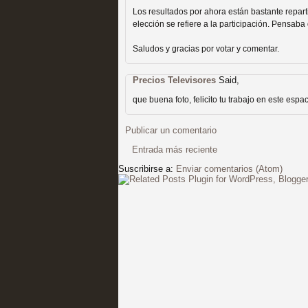
Recomendación de la semana
Los resultados por ahora están bastante repar
elección se refiere a la participación. Pensab
Saludos y gracias por votar y comentar.
Precios Televisores
Said,
que buena foto, felicito tu trabajo en este espa
Las productoras de las e
Publicar un comentario
televisión
Entrada más reciente
MOLTISANTI
Suscribirse a:
Enviar comentarios (Atom)
Recomendación de la semana
Las series de 10 tempor