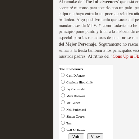
'The Inbetweeners'
Al remake de
que está e
acercaré ni como para tocarlo con un palo, pe
Las series disponibles 
culpa me haya entrado un poco de relativa año
británica. Algo positivo tenía que sacar del 
tienen fecha de caducid
mandamases de MTV. Y como todavía no he vist
principio pone punto y final a la historia de
MOLTISANTI
especial para las meteduras de pata, no se me 
Recomendación de la semana
del Mejor Personaje
. Seguramente no rascar
sumar a la fiesta también a los principales s
nuestros padres. Al ritmo del
"Gone Up in Fl
The Inbetweeners
Carli D'Amato
Charlotte Hinchcliffe
La barrera de las 500 se
Jay Cartwright
desde Silicon Valley
Mark Donovan
Mr. Gilbert
MOLTISANTI
Neil Sutherland
Recomendación de la semana
Simon Cooper
Tara
Will McKenzie