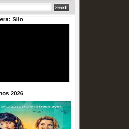
era: Silo
nos 2026