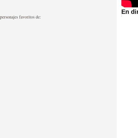
En di
personajes favoritos de:
suario de HBO España
abar siendo una de las
istoria