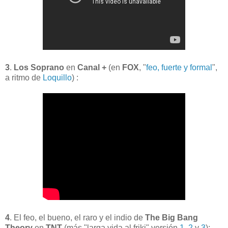
3
.
Los Soprano
en
Canal +
(en
FOX
, "
feo, fuerte y formal
",
a ritmo de
Loquillo
) :
4
. El feo, el bueno, el raro y el indio de
The Big Bang
Theory
en
TNT
(más "larga vida al friki" versión
1
,
2
y
3
):