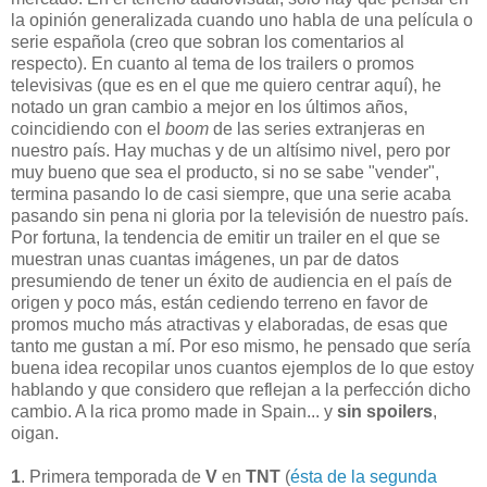
la opinión generalizada cuando uno habla de una película o
serie española (creo que sobran los comentarios al
respecto). En cuanto al tema de los trailers o promos
televisivas (que es en el que me quiero centrar aquí), he
notado un gran cambio a mejor en los últimos años,
coincidiendo con el
boom
de las series extranjeras en
nuestro país. Hay muchas y de un altísimo nivel, pero por
muy bueno que sea el producto, si no se sabe "vender",
termina pasando lo de casi siempre, que una serie acaba
pasando sin pena ni gloria por la televisión de nuestro país.
Por fortuna, la tendencia de emitir un trailer en el que se
muestran unas cuantas imágenes, un par de datos
presumiendo de tener un éxito de audiencia en el país de
origen y poco más, están cediendo terreno en favor de
promos mucho más atractivas y elaboradas, de esas que
tanto me gustan a mí. Por eso mismo, he pensado que sería
buena idea recopilar unos cuantos ejemplos de lo que estoy
hablando y que considero que reflejan a la perfección dicho
cambio. A la rica promo made in Spain... y
sin spoilers
,
oigan.
1
. Primera temporada de
V
en
TNT
(
ésta de la segunda