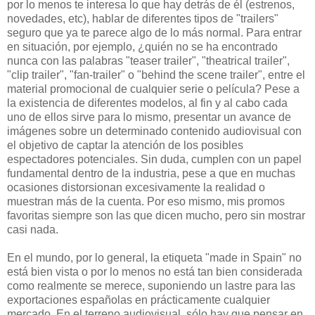
por lo menos te interesa lo que hay detrás de él (estrenos,
novedades, etc), hablar de diferentes tipos de "trailers"
seguro que ya te parece algo de lo más normal. Para entrar
en situación, por ejemplo, ¿quién no se ha encontrado
nunca con las palabras "teaser trailer", "theatrical trailer",
"clip trailer", "fan-trailer" o "behind the scene trailer", entre el
material promocional de cualquier serie o película? Pese a
la existencia de diferentes modelos, al fin y al cabo cada
uno de ellos sirve para lo mismo, presentar un avance de
imágenes sobre un determinado contenido audiovisual con
el objetivo de captar la atención de los posibles
espectadores potenciales. Sin duda, cumplen con un papel
fundamental dentro de la industria, pese a que en muchas
ocasiones distorsionan excesivamente la realidad o
muestran más de la cuenta. Por eso mismo, mis promos
favoritas siempre son las que dicen mucho, pero sin mostrar
casi nada.
En el mundo, por lo general, la etiqueta "made in Spain" no
está bien vista o por lo menos no está tan bien considerada
como realmente se merece, suponiendo un lastre para las
exportaciones españolas en prácticamente cualquier
mercado. En el terreno audiovisual, sólo hay que pensar en