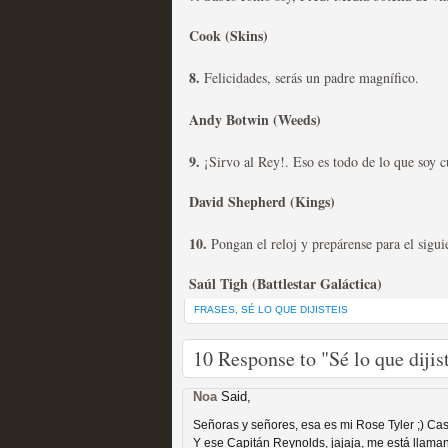
Cook (Skins)
Mi experiencia como u
8.
Felicidades, serás un padre magnífico.
MOLTISANTI
Andy Botwin (Weeds)
Recomendación de la semana
9.
¡Sirvo al Rey!. Eso es todo de lo que soy c
David Shepherd (Kings)
10.
Pongan el reloj y prepárense para el siguie
Saúl Tigh (Battlestar Galáctica)
The Get Down o cómo ac
FRASES
,
SÉ LO QUE DIJISTEIS
series más caras de la h
10 Response to "Sé lo que diji
MOLTISANTI
Noa
Said,
Recomendación de la semana
Señoras y señores, esa es mi Rose Tyler ;) Casi
Y ese Capitán Reynolds, jajaja, me está llamand