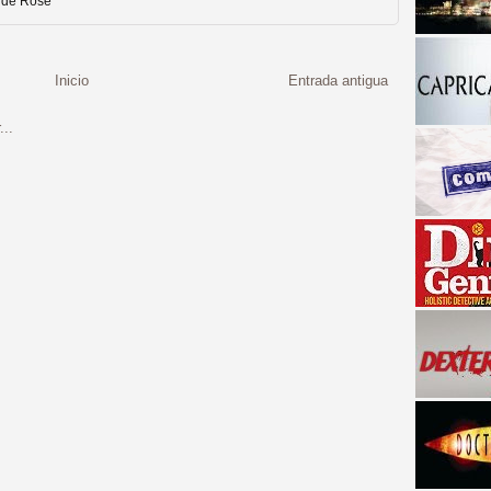
e de Rose"
Inicio
Entrada antigua
a descubrir la "verdad"