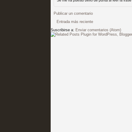
extinción
Se me ha puesto bello de punta al leer la fras
MOLTISANTI
Publicar un comentario
Recomendación de la semana
Entrada más reciente
Suscribirse a:
Enviar comentarios (Atom)
Expediente X: Guía par
MOLTISANTI
Recomendación de la semana
La taquilla de las series