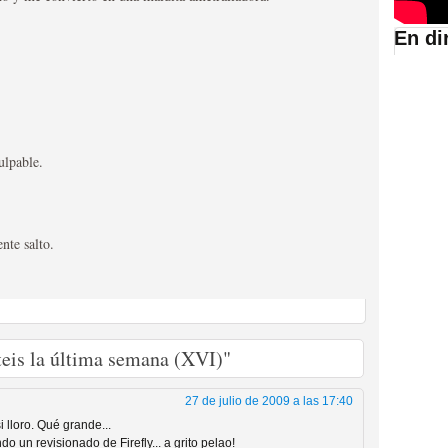
En di
suario de HBO España
ulpable.
nte salto.
abar siendo una de las
istoria
steis la última semana (XVI)"
27 de julio de 2009 a las 17:40
 lloro. Qué grande...
o un revisionado de Firefly... a grito pelao!