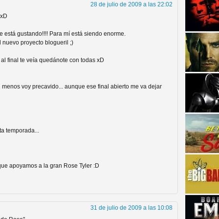
28 de julio de 2009 a las 22:02
 xD
 está gustando!!!! Para mí está siendo enorme.
 nuevo proyecto blogueril ;)
al final te veía quedánote con todas xD
strellas de cine y
al menos voy precavido... aunque ese final abierto me va dejar
ta temporada...
s que apoyamos a la gran Rose Tyler :D
adas están en peligro de
31 de julio de 2009 a las 10:08