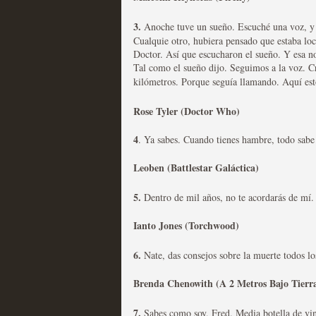
3.
Anoche tuve un sueño. Escuché una voz, y
Las series disponibles 
Cualquie otro, hubiera pensado que estaba loc
tienen fecha de caducid
Doctor. Así que escucharon el sueño. Y esa n
Tal como el sueño dijo. Seguimos a la voz. C
MOLTISANTI
kilómetros. Porque seguía llamando. Aquí esto
Recomendación de la semana
Rose Tyler (Doctor Who)
4
.
Ya sabes. Cuando tienes hambre, todo sabe
Leoben
(Battlestar Galáctica)
5.
La barrera de las 500 se
Dentro de mil años, no te acordarás de mí.
desde Silicon Valley
Ianto Jones (Torchwood)
MOLTISANTI
6.
Nate, das consejos sobre la muerte todos lo
Recomendación de la semana
Brenda Chenowith (A 2 Metros Bajo Tierr
7.
Sabes como soy, Fred. Media botella de vi