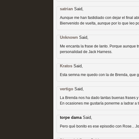
satrian
Said,
Aunque me han fastidiado con dejar el final abi
Bienvenido de vuelta, aunque por lo que leo p
Unknown
Said,
Las temporadas de pilo
Me encanta la frase de Ianto. Porque aunque tr
personalidad de Jack Harness.
MOLTISANTI
Recomendación de la semana
Kratos
Said,
Esta semna me quedo con la de Brenda, que gr
vertigo
Said,
La Brenda nos ha dado tantas buenas frases y
En ocasiones me gustaría ponerme a ladrar a 
Galería con los Mejores
torpe dama
Said,
Pero qué bonito es ese episodio con Rose... Jo.
Televisión
MOLTISANTI