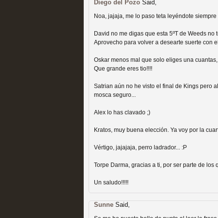
Diego del Pozo
Said,
Recomendación de la semana
Noa, jajaja, me lo paso teta leyéndote siempre
David no me digas que esta 5ºT de Weeds no te
Aprovecho para volver a desearte suerte con el
Oskar menos mal que solo eliges una cuantas, 
Que grande eres tio!!!!
Las productoras de las e
Satrian aún no he visto el final de Kings pero 
mosca seguro...
televisión
Alex lo has clavado ;)
MOLTISANTI
Recomendación de la semana
Kratos, muy buena elección. Ya voy por la cuar
Vértigo, jajajaja, perro ladrador... :P
Torpe Darma, gracias a ti, por ser parte de lo
Un saludo!!!!!
Las series de 10 tempor
Sunne
Said,