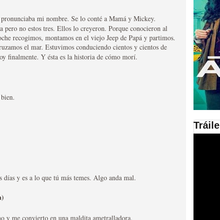
 pronunciaba mi nombre. Se lo conté a Mamá y Mickey.
en las plataformas SVOD
a pero no estos tres. Ellos lo creyeron. Porque conocieron al
ad
oche recogimos, montamos en el viejo Jeep de Papá y partimos.
ruzamos el mar. Estuvimos conduciendo cientos y cientos de
y finalmente. Y ésta es la historia de cómo morí.
 bien.
Tráil
ries al año se superará
s días y es a lo que tú más temes. Algo anda mal.
a)
no y me convierto en una maldita ametralladora.