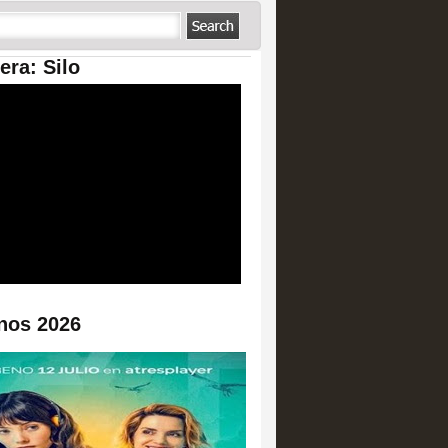
era: Silo
nos 2026