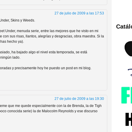
27 de julio de 2009 a las 17:53
 Under, Skins y Weeds.
Catá
ies de viajes en el tiempo
eet Under, menuda serie, entre las mejores que he visto en mi
e con sus risas, llantos, alegrías y desgracias, obra maestra. Si la
 has hecho ya).
ado, ha bajado algo el nivel esta temporada, se está
 ningún lado.
oradas y precisamente hoy he puesto un post en mi blog.
27 de julio de 2009 a las 19:30
británica que no es
eme que me quede especialmente con la de Brenda, la de Tigh
poco conocida serie) la de Malocolm Reynolds y ese discurso