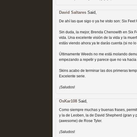
David Saltares
Said,
De ahí las que sigo o ya he visto son: Six Feet
Fin de ciclo para las ser
Sin duda, la mejor, Brenda Chenowith en Six F
vida. Una excelente visión de la vida y la muert
MOLTISANTI
estás viendo ahora ya te darás cuenta (si no lo
Recomendación de la semana
Últimamente Weeds no me está molando demasi
empezando a repetir y parece que no va hacia
Skins acabo de terminar las dos primeras temp
Excelente serie.
¡Saludos!
OsKar108
Said,
Taboo es otra miniserie 
Como siempre muchas y buenas frases, permit
miniserie
y la de Leoben, la de David Shepherd (gran y 
(awesome) de Rose Tyler.
MOLTISANTI
¡Saludos!
Recomendación de la semana