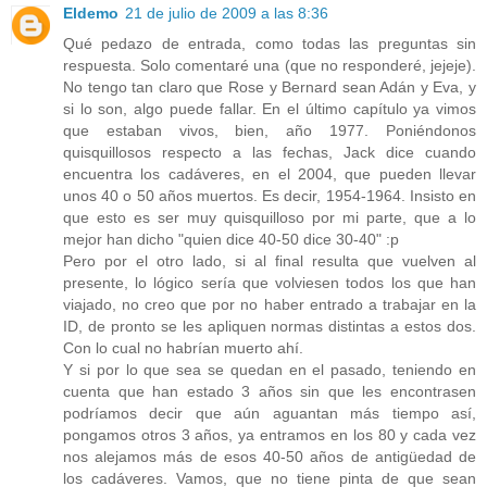
Eldemo
21 de julio de 2009 a las 8:36
Qué pedazo de entrada, como todas las preguntas sin
respuesta. Solo comentaré una (que no responderé, jejeje).
No tengo tan claro que Rose y Bernard sean Adán y Eva, y
si lo son, algo puede fallar. En el último capítulo ya vimos
que estaban vivos, bien, año 1977. Poniéndonos
quisquillosos respecto a las fechas, Jack dice cuando
encuentra los cadáveres, en el 2004, que pueden llevar
unos 40 o 50 años muertos. Es decir, 1954-1964. Insisto en
que esto es ser muy quisquilloso por mi parte, que a lo
mejor han dicho "quien dice 40-50 dice 30-40" :p
Pero por el otro lado, si al final resulta que vuelven al
presente, lo lógico sería que volviesen todos los que han
viajado, no creo que por no haber entrado a trabajar en la
ID, de pronto se les apliquen normas distintas a estos dos.
Con lo cual no habrían muerto ahí.
Y si por lo que sea se quedan en el pasado, teniendo en
cuenta que han estado 3 años sin que les encontrasen
podríamos decir que aún aguantan más tiempo así,
pongamos otros 3 años, ya entramos en los 80 y cada vez
nos alejamos más de esos 40-50 años de antigüedad de
los cadáveres. Vamos, que no tiene pinta de que sean