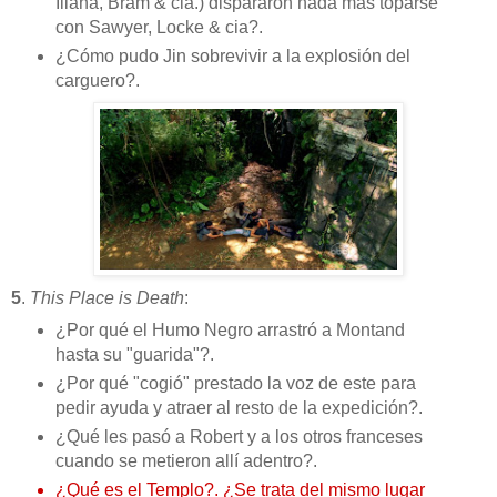
Illana, Bram & cia.) dispararon nada más toparse
con Sawyer, Locke & cia?.
¿Cómo pudo Jin sobrevivir a la explosión del
carguero?.
5
.
This Place is Death
:
¿Por qué el Humo Negro arrastró a Montand
hasta su "guarida"?.
¿Por qué "cogió" prestado la voz de este para
pedir ayuda y atraer al resto de la expedición?.
¿Qué les pasó a Robert y a los otros franceses
cuando se metieron allí adentro?.
¿Qué es el Templo?. ¿Se trata del mismo lugar