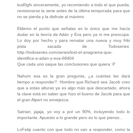
kud0gfx sinceramente, yo recomiendo a todo el que pueda,
revisionarse la serie antes de la última temporada para que
no se pierda y la disfrute al máximo.
Eldemo el punto que señalas es lo único que me hacía
dudar en la teoría de Adán y Eva pero ya ni me preocupa.
Lo doy por hecho y para rematar una nueva y muy friki
pista sacada de Todoseries:
http://todoseries.com/series/lost-el-anagrama-que-
identifica-a-adan-y-eva-68404
Que cada uno saque las conclusiones que quiera :P
Nahum esa es la gran pregunta, ¿a cuántas les dará
tiempo a responder?. Hombre que Richard sea Jacob creo
que a estas alturas ya es algo más que descartado, ahora
la clave está en saber que hizo el bueno de Jacob para que
el gran Alpert no envejezca.
Satrian, jajaja, yo voy a por un 90%, incluyendo todo lo
importante. Apuesto a lo grande pero es lo que pienso...
LoFelip cuento con que todo no van a responder, como la