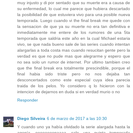
muy injusto y di por sentado que su muerte era a causa de
su enfermedad, lo cual me parece que hubiera descartado
la posibilidad de que estuviera vivo para una posible nueva
temporada. Luego cuando vi the final break me quede con
la sensacion de que ya su muerte no era tan definitiva e
inmediatamente me entere de los rumores de una 5ta
temporada que saldria este año en la cual Michael estaria
vivo, se que nada bueno sale de las series cuando intentan
alargarlas a toda costa mas cuando resucitan gente pero la
verdad es que no pude mas que alegrarme y espero que
no sea solo un rumor de internet. Por ultimo tambien creo
que the final break era totalmente prescindible, porque el
final habia sido triste pero no nos dejaba tan
desconcertados como este especial cuya idea parecia
traida de los pelos. Yo considero q lo hicieron con la
intencion de dejarnos en duda si en verdad murio o no
Responder
Diego Silveira
6 de marzo de 2017 a las 10:30
Y cuando uno ya había olvidado la serie alargada hasta la
agonía, oooooooopaaaa, sale una quinta temporada