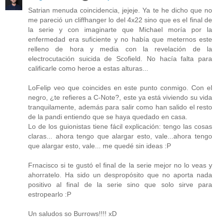
Satrian menuda coincidencia, jejeje. Ya te he dicho que no
me pareció un cliffhanger lo del 4x22 sino que es el final de
la serie y con imaginarte que Michael moría por la
enfermedad era suficiente y no había que meternos este
relleno de hora y media con la revelación de la
electrocutación suicida de Scofield. No hacía falta para
calificarle como heroe a estas alturas...
LoFelip veo que coincides en este punto conmigo. Con el
negro, ¿te refieres a C-Note?, este ya está viviendo su vida
tranquilamente, además para salir como han salido el resto
de la pandi entiendo que se haya quedado en casa.
Lo de los guionistas tiene fácil explicación: tengo las cosas
claras... ahora tengo que alargar esto, vale...ahora tengo
que alargar esto, vale... me quedé sin ideas :P
Frnacisco si te gustó el final de la serie mejor no lo veas y
ahorratelo. Ha sido un despropósito que no aporta nada
positivo al final de la serie sino que solo sirve para
estropearlo :P
Un saludos so Burrows!!!! xD