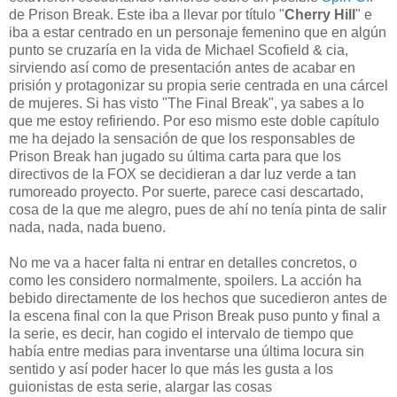
de Prison Break. Este iba a llevar por título "
Cherry Hill
" e
iba a estar centrado en un personaje femenino que en algún
punto se cruzaría en la vida de Michael Scofield & cia,
sirviendo así como de presentación antes de acabar en
prisión y protagonizar su propia serie centrada en una cárcel
de mujeres. Si has visto "The Final Break", ya sabes a lo
que me estoy refiriendo. Por eso mismo este doble capítulo
me ha dejado la sensación de que los responsables de
Prison Break han jugado su última carta para que los
directivos de la FOX se decidieran a dar luz verde a tan
rumoreado proyecto. Por suerte, parece casi descartado,
cosa de la que me alegro, pues de ahí no tenía pinta de salir
nada, nada, nada bueno.
No me va a hacer falta ni entrar en detalles concretos, o
como les considero normalmente, spoilers. La acción ha
bebido directamente de los hechos que sucedieron antes de
la escena final con la que Prison Break puso punto y final a
la serie, es decir, han cogido el intervalo de tiempo que
había entre medias para inventarse una última locura sin
sentido y así poder hacer lo que más les gusta a los
guionistas de esta serie, alargar las cosas