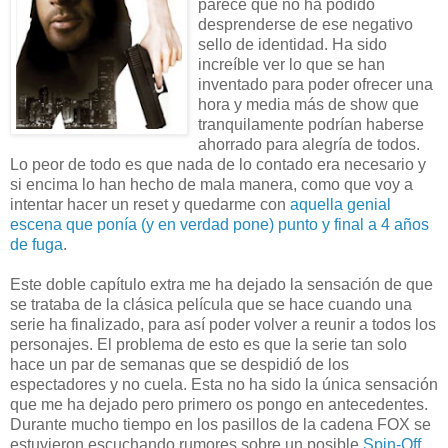
parece que no ha podido
desprenderse de ese negativo
sello de identidad. Ha sido
increíble ver lo que se han
inventado para poder ofrecer una
hora y media más de show que
tranquilamente podrían haberse
ahorrado para alegría de todos.
Lo peor de todo es que nada de lo contado era necesario y
si encima lo han hecho de mala manera, como que voy a
intentar hacer un reset y quedarme con
aquella genial
escena que ponía (y en verdad pone) punto y final a 4 años
de fuga
.
Este doble capítulo extra me ha dejado la sensación de que
se trataba de la clásica película que se hace cuando una
serie ha finalizado, para así poder volver a reunir a todos los
personajes. El problema de esto es que la serie tan solo
hace un par de semanas que se despidió de los
espectadores y no cuela. Esta no ha sido la única sensación
que me ha dejado pero primero os pongo en antecedentes.
Durante mucho tiempo en los pasillos de la cadena FOX se
estuvieron escuchando rumores sobre un posible
Spin-Off