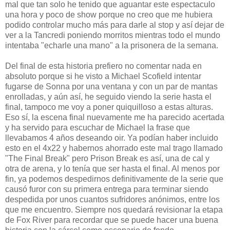
mal que tan solo he tenido que aguantar este espectaculo
una hora y poco de show porque no creo que me hubiera
podido controlar mucho más para darle al stop y así dejar de
ver a la Tancredi poniendo morritos mientras todo el mundo
intentaba "echarle una mano" a la prisonera de la semana.
Del final de esta historia prefiero no comentar nada en
absoluto porque si he visto a Michael Scofield intentar
fugarse de Sonna por una ventana y con un par de mantas
enrolladas, y aún así, he seguido viendo la serie hasta el
final, tampoco me voy a poner quiquilloso a estas alturas.
Eso sí, la escena final nuevamente me ha parecido acertada
y ha servido para escuchar de Michael la frase que
llevabamos 4 años deseando oir. Ya podían haber incluido
esto en el 4x22 y habernos ahorrado este mal trago llamado
"The Final Break" pero Prison Break es así, una de cal y
otra de arena, y lo tenía que ser hasta el final. Al menos por
fin, ya podemos despedirnos definitivamente de la serie que
causó furor con su primera entrega para terminar siendo
despedida por unos cuantos sufridores anónimos, entre los
que me encuentro. Siempre nos quedará revisionar la etapa
de Fox River para recordar que se puede hacer una buena