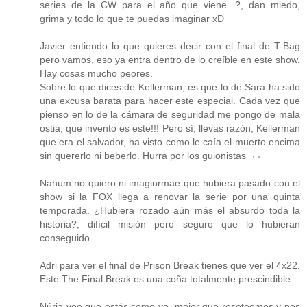
series de la CW para el año que viene...?, dan miedo,
grima y todo lo que te puedas imaginar xD
Javier entiendo lo que quieres decir con el final de T-Bag
pero vamos, eso ya entra dentro de lo creíble en este show.
Hay cosas mucho peores.
Sobre lo que dices de Kellerman, es que lo de Sara ha sido
una excusa barata para hacer este especial. Cada vez que
pienso en lo de la cámara de seguridad me pongo de mala
ostia, que invento es este!!! Pero sí, llevas razón, Kellerman
que era el salvador, ha visto como le caía el muerto encima
sin quererlo ni beberlo. Hurra por los guionistas ¬¬
Nahum no quiero ni imaginrmae que hubiera pasado con el
show si la FOX llega a renovar la serie por una quinta
temporada. ¿Hubiera rozado aún más el absurdo toda la
historia?, difícil misión pero seguro que lo hubieran
conseguido.
Adri para ver el final de Prison Break tienes que ver el 4x22.
Este The Final Break es una coña totalmente prescindible.
Núria veo que estás como yo, mejor que reseteemos y nos