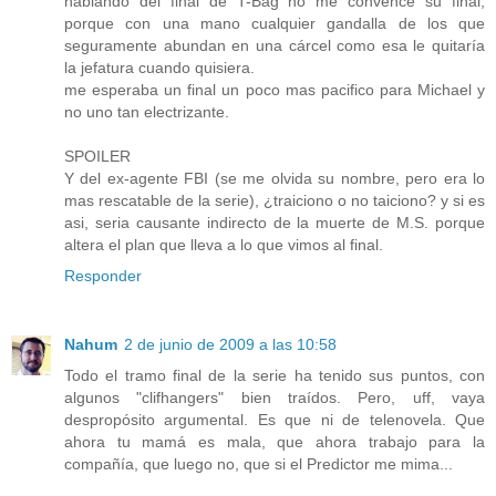
hablando del final de T-Bag no me convence su final,
porque con una mano cualquier gandalla de los que
seguramente abundan en una cárcel como esa le quitaría
la jefatura cuando quisiera.
me esperaba un final un poco mas pacifico para Michael y
no uno tan electrizante.
SPOILER
Y del ex-agente FBI (se me olvida su nombre, pero era lo
mas rescatable de la serie), ¿traiciono o no taiciono? y si es
asi, seria causante indirecto de la muerte de M.S. porque
altera el plan que lleva a lo que vimos al final.
Responder
Nahum
2 de junio de 2009 a las 10:58
Todo el tramo final de la serie ha tenido sus puntos, con
algunos "clifhangers" bien traídos. Pero, uff, vaya
despropósito argumental. Es que ni de telenovela. Que
ahora tu mamá es mala, que ahora trabajo para la
compañía, que luego no, que si el Predictor me mima...