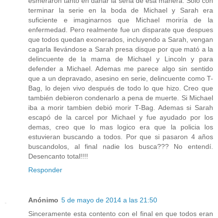
esmeraron tanto en dañar la seria de esa manera. Solo con
terminar la serie en la boda de Michael y Sarah era
suficiente e imaginarnos que Michael moriría de la
enfermedad. Pero realmente fue un disparate que despues
que todos quedan exonerados, incluyendo a Sarah, vengan
cagarla llevándose a Sarah presa disque por que mató a la
delincuente de la mama de Michael y Lincoln y para
defender a Michael. Ademas me parece algo sin sentido
que a un depravado, asesino en serie, delincuente como T-
Bag, lo dejen vivo después de todo lo que hizo. Creo que
también debieron condenarlo a pena de muerte. Si Michael
iba a morir tambien debió morir T-Bag. Ademas si Sarah
escapó de la carcel por Michael y fue ayudado por los
demas, creo que lo mas logico era que la policia los
estuvieran buscando a todos. Por que si pasaron 4 años
buscandolos, al final nadie los busca??? No entendí.
Desencanto total!!!!
Responder
Anónimo
5 de mayo de 2014 a las 21:50
Sinceramente esta contento con el final en que todos eran