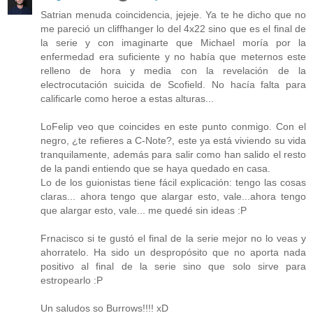
Satrian menuda coincidencia, jejeje. Ya te he dicho que no
me pareció un cliffhanger lo del 4x22 sino que es el final de
la serie y con imaginarte que Michael moría por la
enfermedad era suficiente y no había que meternos este
relleno de hora y media con la revelación de la
electrocutación suicida de Scofield. No hacía falta para
calificarle como heroe a estas alturas...
LoFelip veo que coincides en este punto conmigo. Con el
negro, ¿te refieres a C-Note?, este ya está viviendo su vida
tranquilamente, además para salir como han salido el resto
de la pandi entiendo que se haya quedado en casa.
Lo de los guionistas tiene fácil explicación: tengo las cosas
claras... ahora tengo que alargar esto, vale...ahora tengo
que alargar esto, vale... me quedé sin ideas :P
Frnacisco si te gustó el final de la serie mejor no lo veas y
ahorratelo. Ha sido un despropósito que no aporta nada
positivo al final de la serie sino que solo sirve para
estropearlo :P
Un saludos so Burrows!!!! xD