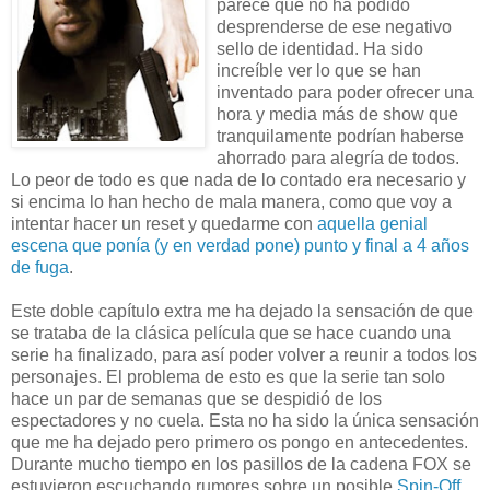
parece que no ha podido
desprenderse de ese negativo
sello de identidad. Ha sido
increíble ver lo que se han
inventado para poder ofrecer una
hora y media más de show que
tranquilamente podrían haberse
ahorrado para alegría de todos.
Lo peor de todo es que nada de lo contado era necesario y
si encima lo han hecho de mala manera, como que voy a
intentar hacer un reset y quedarme con
aquella genial
escena que ponía (y en verdad pone) punto y final a 4 años
de fuga
.
Este doble capítulo extra me ha dejado la sensación de que
se trataba de la clásica película que se hace cuando una
serie ha finalizado, para así poder volver a reunir a todos los
personajes. El problema de esto es que la serie tan solo
hace un par de semanas que se despidió de los
espectadores y no cuela. Esta no ha sido la única sensación
que me ha dejado pero primero os pongo en antecedentes.
Durante mucho tiempo en los pasillos de la cadena FOX se
estuvieron escuchando rumores sobre un posible
Spin-Off