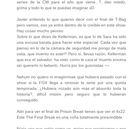
series de la CW para el año que viene...?, dan miedo,
grima y todo lo que te puedas imaginar xD
Javier entiendo lo que quieres decir con el final de T-Bag
pero vamos, eso ya entra dentro de lo creíble en este show.
Hay cosas mucho peores.
Sobre lo que dices de Kellerman, es que lo de Sara ha sido
una excusa barata para hacer este especial. Cada vez que
pienso en lo de la cámara de seguridad me pongo de mala
ostia, que invento es este!!! Pero sí, llevas razón, Kellerman
que era el salvador, ha visto como le caía el muerto encima
sin quererlo ni beberlo. Hurra por los guionistas ¬¬
Nahum no quiero ni imaginrmae que hubiera pasado con el
show si la FOX llega a renovar la serie por una quinta
temporada. ¿Hubiera rozado aún más el absurdo toda la
historia?, difícil misión pero seguro que lo hubieran
conseguido.
Adri para ver el final de Prison Break tienes que ver el 4x22.
Este The Final Break es una coña totalmente prescindible.
Núria veo que estás como yo, mejor que reseteemos y nos