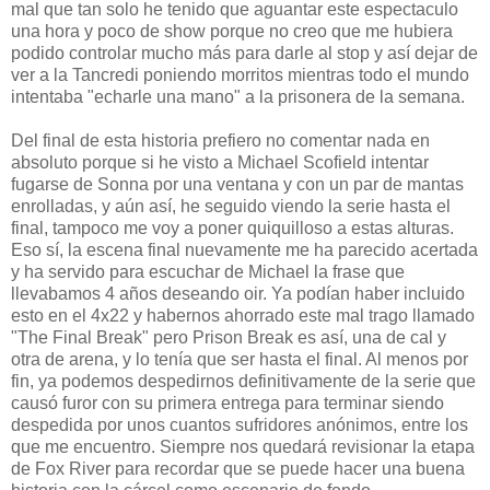
mal que tan solo he tenido que aguantar este espectaculo
una hora y poco de show porque no creo que me hubiera
podido controlar mucho más para darle al stop y así dejar de
ver a la Tancredi poniendo morritos mientras todo el mundo
intentaba "echarle una mano" a la prisonera de la semana.
Del final de esta historia prefiero no comentar nada en
absoluto porque si he visto a Michael Scofield intentar
fugarse de Sonna por una ventana y con un par de mantas
enrolladas, y aún así, he seguido viendo la serie hasta el
final, tampoco me voy a poner quiquilloso a estas alturas.
Eso sí, la escena final nuevamente me ha parecido acertada
y ha servido para escuchar de Michael la frase que
llevabamos 4 años deseando oir. Ya podían haber incluido
esto en el 4x22 y habernos ahorrado este mal trago llamado
"The Final Break" pero Prison Break es así, una de cal y
otra de arena, y lo tenía que ser hasta el final. Al menos por
fin, ya podemos despedirnos definitivamente de la serie que
causó furor con su primera entrega para terminar siendo
despedida por unos cuantos sufridores anónimos, entre los
que me encuentro. Siempre nos quedará revisionar la etapa
de Fox River para recordar que se puede hacer una buena