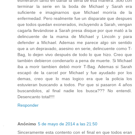
esmeraron tanto en dañar la seria de esa manera. Solo con
terminar la serie en la boda de Michael y Sarah era
suficiente e imaginarnos que Michael moriría de la
enfermedad. Pero realmente fue un disparate que despues
que todos quedan exonerados, incluyendo a Sarah, vengan
cagarla llevándose a Sarah presa disque por que mató a la
delincuente de la mama de Michael y Lincoln y para
defender a Michael. Ademas me parece algo sin sentido
que a un depravado, asesino en serie, delincuente como T-
Bag, lo dejen vivo después de todo lo que hizo. Creo que
también debieron condenarlo a pena de muerte. Si Michael
iba a morir tambien debió morir T-Bag. Ademas si Sarah
escapó de la carcel por Michael y fue ayudado por los
demas, creo que lo mas logico era que la policia los
estuvieran buscando a todos. Por que si pasaron 4 años
buscandolos, al final nadie los busca??? No entendí.
Desencanto total!!!!
Responder
Anónimo
5 de mayo de 2014 a las 21:50
Sinceramente esta contento con el final en que todos eran