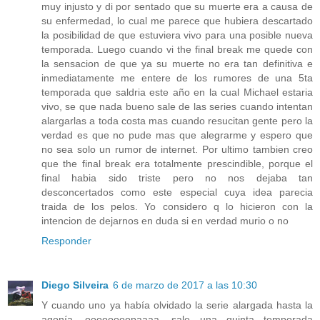
muy injusto y di por sentado que su muerte era a causa de
su enfermedad, lo cual me parece que hubiera descartado
la posibilidad de que estuviera vivo para una posible nueva
temporada. Luego cuando vi the final break me quede con
la sensacion de que ya su muerte no era tan definitiva e
inmediatamente me entere de los rumores de una 5ta
temporada que saldria este año en la cual Michael estaria
vivo, se que nada bueno sale de las series cuando intentan
alargarlas a toda costa mas cuando resucitan gente pero la
verdad es que no pude mas que alegrarme y espero que
no sea solo un rumor de internet. Por ultimo tambien creo
que the final break era totalmente prescindible, porque el
final habia sido triste pero no nos dejaba tan
desconcertados como este especial cuya idea parecia
traida de los pelos. Yo considero q lo hicieron con la
intencion de dejarnos en duda si en verdad murio o no
Responder
Diego Silveira
6 de marzo de 2017 a las 10:30
Y cuando uno ya había olvidado la serie alargada hasta la
agonía, oooooooopaaaa, sale una quinta temporada