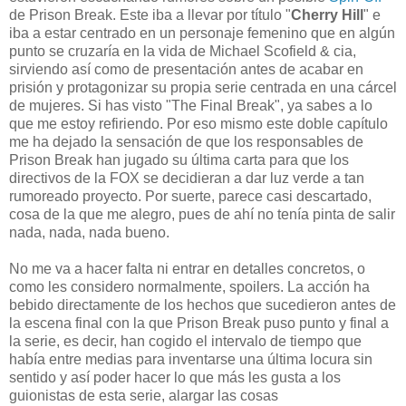
de Prison Break. Este iba a llevar por título "
Cherry Hill
" e
iba a estar centrado en un personaje femenino que en algún
punto se cruzaría en la vida de Michael Scofield & cia,
sirviendo así como de presentación antes de acabar en
prisión y protagonizar su propia serie centrada en una cárcel
de mujeres. Si has visto "The Final Break", ya sabes a lo
que me estoy refiriendo. Por eso mismo este doble capítulo
me ha dejado la sensación de que los responsables de
Prison Break han jugado su última carta para que los
directivos de la FOX se decidieran a dar luz verde a tan
rumoreado proyecto. Por suerte, parece casi descartado,
cosa de la que me alegro, pues de ahí no tenía pinta de salir
nada, nada, nada bueno.
No me va a hacer falta ni entrar en detalles concretos, o
como les considero normalmente, spoilers. La acción ha
bebido directamente de los hechos que sucedieron antes de
la escena final con la que Prison Break puso punto y final a
la serie, es decir, han cogido el intervalo de tiempo que
había entre medias para inventarse una última locura sin
sentido y así poder hacer lo que más les gusta a los
guionistas de esta serie, alargar las cosas