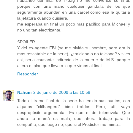
hablando del final de T-Bag no me convence su final,
porque con una mano cualquier gandalla de los que
seguramente abundan en una cárcel como esa le quitaría
la jefatura cuando quisiera.
me esperaba un final un poco mas pacifico para Michael y
no uno tan electrizante.
SPOILER
Y del ex-agente FBI (se me olvida su nombre, pero era lo
mas rescatable de la serie), ¿traiciono o no taiciono? y si es
asi, seria causante indirecto de la muerte de M.S. porque
altera el plan que lleva a lo que vimos al final.
Responder
Nahum
2 de junio de 2009 a las 10:58
Todo el tramo final de la serie ha tenido sus puntos, con
algunos "clifhangers" bien traídos. Pero, uff, vaya
despropósito argumental. Es que ni de telenovela. Que
ahora tu mamá es mala, que ahora trabajo para la
compañía, que luego no, que si el Predictor me mima...