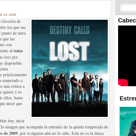
 las temporadas de Game
us mejores tráilers
 23, 2008
Cabec
e favorita de
ntre los que me
el punto de mira
n que las
aer con
tema
mente al
no leo) por
ay disponible
uinta
te prácticamente
res de la ficción
ya empezado a
o una crítica a
e quiere y lo
 ellos, hasta
Estre
que decir que
blar hoy, decir
la imagen que acompaña la entrada) de la quinta temporada de
ro de 2009
, por si alguien aún no lo sabe. Esta no es la única