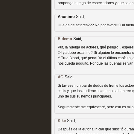
extinción
propongo huelga de espectadores y que se en
MOLTISANTI
Recomendación de la semana
Anónimo
Said,
Huelga de actores??? No por favor!!! O al meno
Eldemo
Said,
Puf, la huelga de actores, qué peligro... esper
24 ya debe estar, no? Si alguien lo encuentra 
Y True Blood, qué pena! Ya el último capítulo
Expediente X: Guía par
nos queda poquito. Por qué las buenas se van
MOLTISANTI
Recomendación de la semana
AG
Said,
Si tuviesen un par de dedos de frente los acto
crisis y que las audiencias que no se han recu
uno de sus sustentos principales.
Seguramente me equivocaré, pero esa es mi op
Kike
Said,
Después de la euforia inicial que suscitó dur
La taquilla de las series