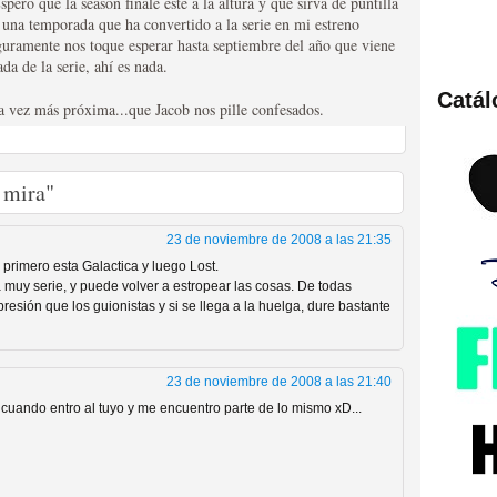
spero que la season finale esté a la altura y que sirva de puntilla
 una temporada que ha convertido a la serie en mi estreno
eguramente nos toque esperar hasta septiembre del año que viene
a de la serie, ahí es nada.
Catá
a vez más próxima...que Jacob nos pille confesados.
ies de viajes en el tiempo
 mira"
23 de noviembre de 2008 a las 21:35
primero esta Galactica y luego Lost.
 muy serie, y puede volver a estropear las cosas. De todas
esión que los guionistas y si se llega a la huelga, dure bastante
británica que no es
23 de noviembre de 2008 a las 21:40
, cuando entro al tuyo y me encuentro parte de lo mismo xD...