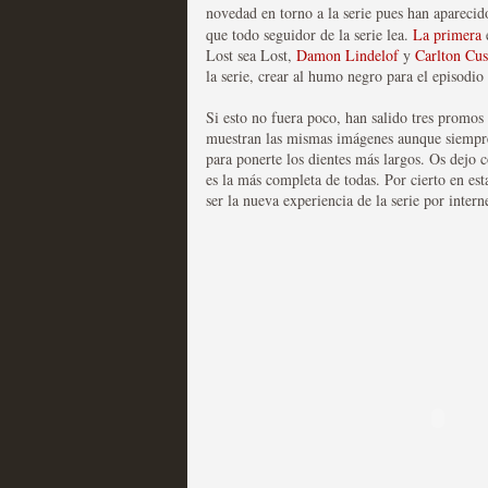
novedad en torno a la serie pues han apareci
que todo seguidor de la serie lea.
La primera
Las series disponibles 
Lost sea Lost,
Damon Lindelof
y
Carlton Cus
la serie, crear al humo negro para el episodi
tienen fecha de caducid
Si esto no fuera poco, han salido tres promos 
MOLTISANTI
muestran las mismas imágenes aunque siempre 
Recomendación de la semana
para ponerte los dientes más largos. Os dejo 
es la más completa de todas. Por cierto en est
ser la nueva experiencia de la serie por intern
La barrera de las 500 se
desde Silicon Valley
MOLTISANTI
Recomendación de la semana