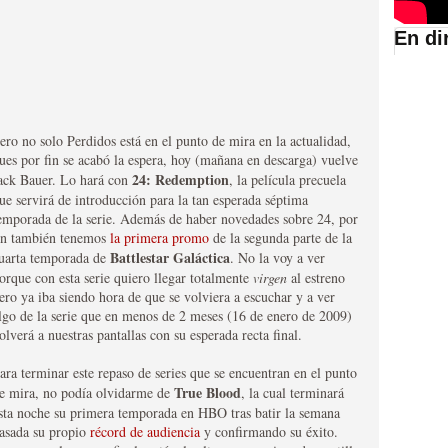
En di
suario de HBO España
ero no solo Perdidos está en el punto de mira en la actualidad,
ues por fin se acabó la espera, hoy (mañana en descarga) vuelve
24: Redemption
ack Bauer. Lo hará con
, la película precuela
ue servirá de introducción para la tan esperada séptima
emporada de la serie. Además de haber novedades sobre 24, por
in también tenemos
la primera promo
de la segunda parte de la
Battlestar Galáctica
uarta temporada de
. No la voy a ver
orque con esta serie quiero llegar totalmente
virgen
al estreno
ero ya iba siendo hora de que se volviera a escuchar y a ver
abar siendo una de las
lgo de la serie que en menos de 2 meses (16 de enero de 2009)
olverá a nuestras pantallas con su esperada recta final.
istoria
ara terminar este repaso de series que se encuentran en el punto
True Blood
e mira, no podía olvidarme de
, la cual terminará
sta noche su primera temporada en HBO tras batir la semana
asada su propio
récord de audiencia
y confirmando su éxito.