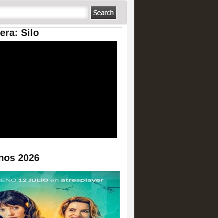
era: Silo
nos 2026