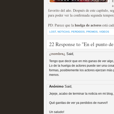
E
a
favorito del año. Después de este capítulo, s
para poder ver la confirmada segunda temporad
huelga de actores
PD: Parece que la
está cad
Fin de ciclo para las ser
LOST
,
NOTICIAS
,
PERDIDOS
,
PROMOS
,
VIDEOS
MOLTISANTI
Recomendación de la semana
22 Response to "En el punto de
¿nombre¿
Said,
Tengo que decir que en mis ganas de ver algo, 
Lo de la huelga de actores puede ser una cosa
formas, posiblemente los actores ejerzan más pr
menos.
Anónimo
Said,
Taboo es otra miniserie 
Jejeje, acabo de terminar la noticia en mi blog
miniserie
Qué ganitas de ver ya perdidos de nuevo!!
MOLTISANTI
Recomendación de la semana
Un saludo!