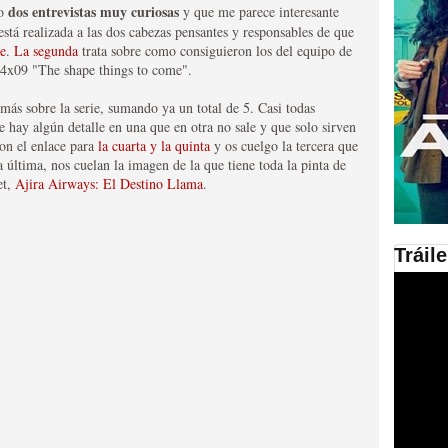
dos entrevistas muy curiosas
do
y que me parece interesante
está realizada a las dos cabezas pensantes y responsables de que
en las plataformas SVOD
e
.
La segunda
trata sobre como consiguieron los del equipo de
o 4x09 "The shape things to come".
ad
más sobre la serie, sumando ya un total de 5. Casi todas
hay algún detalle en una que en otra no sale y que solo sirven
con el enlace para
la cuarta y la quinta
y os cuelgo la tercera que
a última, nos cuelan la imagen de la que tiene toda la pinta de
et,
Ajira Airways: El Destino Llama
.
Tráil
ries al año se superará