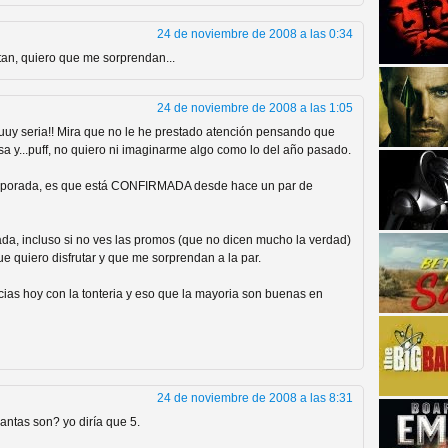
24 de noviembre de 2008 a las 0:34
tan, quiero que me sorprendan...
24 de noviembre de 2008 a las 1:05
uy seria!! Mira que no le he prestado atención pensando que
sa y...puff, no quiero ni imaginarme algo como lo del año pasado.
strellas de cine y
emporada, es que está CONFIRMADA desde hace un par de
nada, incluso si no ves las promos (que no dicen mucho la verdad)
e quiero disfrutar y que me sorprendan a la par.
ias hoy con la tonteria y eso que la mayoria son buenas en
24 de noviembre de 2008 a las 8:31
adas están en peligro de
antas son? yo diría que 5.