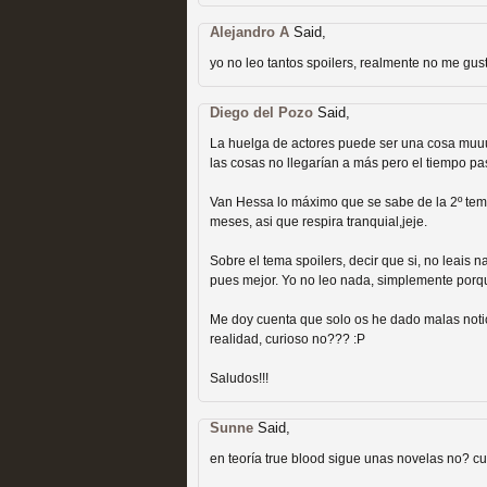
Recomendación de la semana
Alejandro A
Said,
yo no leo tantos spoilers, realmente no me gus
Diego del Pozo
Said,
La huelga de actores puede ser una cosa muuu
las cosas no llegarían a más pero el tiempo pa
Las productoras de las e
Van Hessa lo máximo que se sabe de la 2º t
televisión
meses, asi que respira tranquial,jeje.
MOLTISANTI
Sobre el tema spoilers, decir que si, no leais 
Recomendación de la semana
pues mejor. Yo no leo nada, simplemente porqu
Me doy cuenta que solo os he dado malas notic
realidad, curioso no??? :P
Saludos!!!
Sunne
Said,
Las series de 10 tempor
en teoría true blood sigue unas novelas no? cu