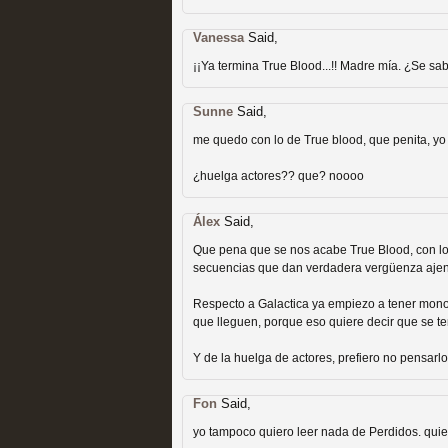
Vanessa
Said,
¡¡Ya termina True Blood...!! Madre mía. ¿Se 
Sunne
Said,
Las temporadas de pilo
me quedo con lo de True blood, que penita, yo 
MOLTISANTI
¿huelga actores?? que? noooo
Recomendación de la semana
Álex
Said,
Que pena que se nos acabe True Blood, con 
secuencias que dan verdadera vergüenza ajen
Respecto a Galactica ya empiezo a tener mono
que lleguen, porque eso quiere decir que se te
Y de la huelga de actores, prefiero no pensarlo
Galería con los Mejores
Fon
Said,
Televisión
yo tampoco quiero leer nada de Perdidos. quiero
MOLTISANTI