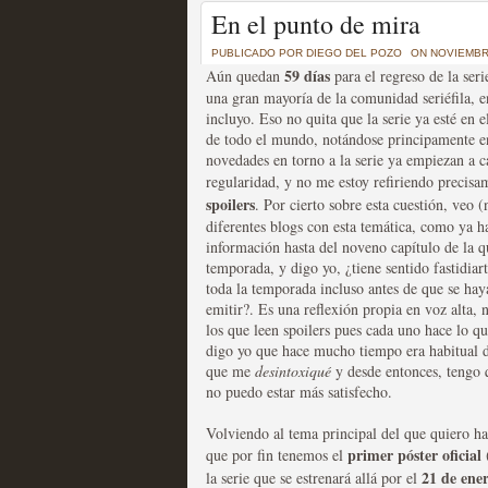
Un recorrido por todas
En el punto de mira
of Thrones a través de s
PUBLICADO POR
DIEGO DEL POZO
ON NOVIEMBRE
59 días
Aún quedan
para el regreso de la seri
MOLTISANTI
una gran mayoría de la comunidad seriéfila, e
Recomendación de la semana
incluyo. Eso no quita que la serie ya esté en 
de todo el mundo, notándose principamente e
novedades en torno a la serie ya empiezan a c
regularidad, y no me estoy refiriendo precisa
spoilers
. Por cierto sobre esta cuestión, veo (
diferentes blogs con esta temática, como ya h
información hasta del noveno capítulo de la q
temporada, y digo yo, ¿tiene sentido fastidiar
La burbuja de los jugado
toda la temporada incluso antes de que se ha
original
emitir?. Es una reflexión propia en voz alta, n
los que leen spoilers pues cada uno hace lo qu
MOLTISANTI
digo yo que hace mucho tiempo era habitual de
Recomendación de la semana
que me
desintoxiqué
y desde entonces, tengo 
no puedo estar más satisfecho.
Volviendo al tema principal del que quiero ha
primer póster oficial
que por fin tenemos el
(
21 de ene
la serie que se estrenará allá por el