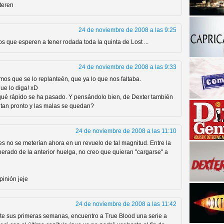
teren
24 de noviembre de 2008 a las 9:25
s que esperen a tener rodada toda la quinta de Lost ...
24 de noviembre de 2008 a las 9:33
emos que se lo replanteén, que ya lo que nos faltaba.
que lo diga! xD
, qué rápido se ha pasado. Y pensándolo bien, de Dexter también
a descubrir la "verdad"
 tan pronto y las malas se quedan?
24 de noviembre de 2008 a las 11:10
res no se meterían ahora en un revuelo de tal magnitud. Entre la
perado de la anterior huelga, no creo que quieran "cargarse" a
inión jeje
24 de noviembre de 2008 a las 11:42
ante sus primeras semanas, encuentro a True Blood una serie a