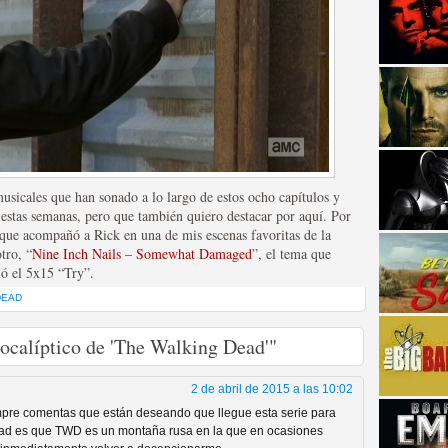
strellas de cine y
usicales que han sonado a lo largo de estos ocho capítulos y
e estas semanas, pero que también quiero destacar por aquí. Por
 que acompañó a Rick en una de mis escenas favoritas de la
tro, “
Nine Inch Nails – Somewhat Damaged
”, el tema que
ió el 5x15 “Try”.
DEAD
pocalíptico de 'The Walking Dead'"
2 de abril de 2015 a las 10:02
adas están en peligro de
empre comentas que están deseando que llegue esta serie para
verdad es que TWD es un montaña rusa en la que en ocasiones