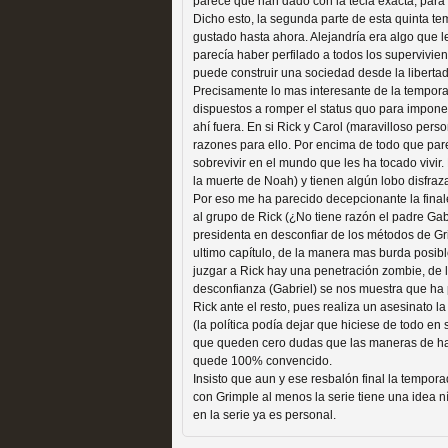
extinción
parece que han dado con la tecla exacta, par
Dicho esto, la segunda parte de esta quinta t
MOLTISANTI
gustado hasta ahora. Alejandría era algo que le
Recomendación de la semana
parecía haber perfilado a todos los supervivi
puede construir una sociedad desde la libertad
Precisamente lo mas interesante de la tempora
dispuestos a romper el status quo para impone
ahí fuera. En si Rick y Carol (maravilloso per
razones para ello. Por encima de todo que pa
sobrevivir en el mundo que les ha tocado vivi
la muerte de Noah) y tienen algún lobo disfraz
Expediente X: Guía par
Por eso me ha parecido decepcionante la final
al grupo de Rick (¿No tiene razón el padre G
MOLTISANTI
presidenta en desconfiar de los métodos de Gri
ultimo capítulo, de la manera mas burda posib
Recomendación de la semana
juzgar a Rick hay una penetración zombie, de 
desconfianza (Gabriel) se nos muestra que ha p
Rick ante el resto, pues realiza un asesinato l
(la política podía dejar que hiciese de todo en 
que queden cero dudas que las maneras de hac
quede 100% convencido.
Insisto que aun y ese resbalón final la tempo
con Grimple al menos la serie tiene una idea n
en la serie ya es personal.
La taquilla de las series