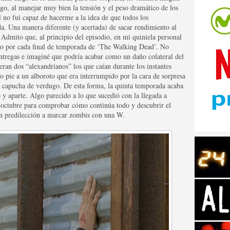
go, al manejar muy bien la tensión y el peso dramático de los
nal no fui capaz de hacerme a la idea de que todos los
ada. Una manera diferente (y acertada) de sacar rendimiento al
 Admito que, al principio del episodio, en mi quiniela personal
do por cada final de temporada de ‘The Walking Dead’. No
entregas e imaginé que podría acabar como un daño colateral del
eran dos “alexandrianos” los que caían durante los instantes
tos de Amazon
do pie a un alboroto que era interrumpido por la cara de sorpresa
 capucha de verdugo. De esta forma, la quinta temporada acaba
y aparte. Algo parecido a lo que sucedió con la llegada a
a octubre para comprobar cómo continúa todo y descubrir el
on predilección a marcar zombis con una W.
 Personajes de Series de