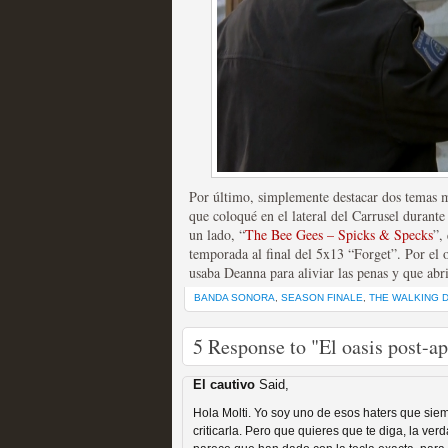
Recomendación de la semana
Las productoras de las e
Por último, simplemente destacar dos temas m
televisión
que coloqué en el lateral del Carrusel durant
un lado, “
The Bee Gees – Spicks & Specks
”,
MOLTISANTI
temporada al final del 5x13 “Forget”. Por el o
Recomendación de la semana
usaba Deanna para aliviar las penas y que abr
BANDA SONORA
,
SEASON FINALE
,
THE WALKING 
5 Response to "El oasis post-a
El cautivo
Said,
Las series de 10 tempor
Hola Molti. Yo soy uno de esos haters que si
criticarla. Pero que quieres que te diga, la 