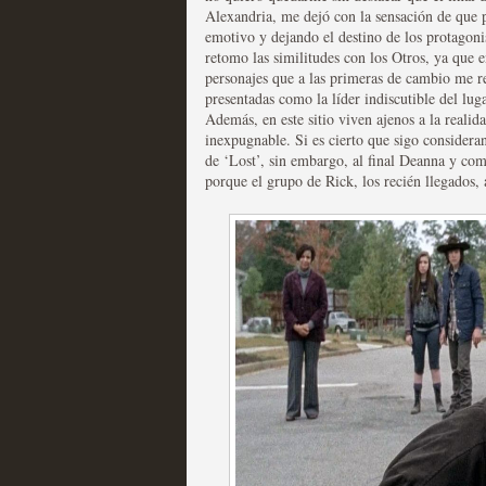
Alexandria, me dejó con la sensación de que p
emotivo y dejando el destino de los protagoni
retomo las similitudes con los Otros, ya que e
Mi experiencia como u
personajes que a las primeras de cambio me r
presentadas como la líder indiscutible del lug
MOLTISANTI
Además, en este sitio viven ajenos a la realid
Recomendación de la semana
inexpugnable. Si es cierto que sigo considera
de ‘Lost’, sin embargo, al final Deanna y co
porque el grupo de Rick, los recién llegados, 
The Get Down o cómo ac
series más caras de la h
MOLTISANTI
Recomendación de la semana