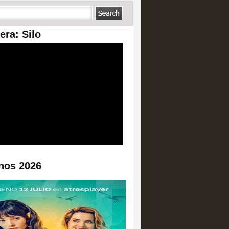
era: Silo
nos 2026