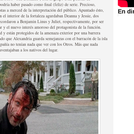
odría haber pasado como final (feliz) de serie. Precioso,
stas a merced de la interpretación del público. Apuntado ésto,
En di
n el interior de la fortaleza agurdaban Deanna y Jessie, dos
suario de HBO España
ecordaron a Benjamin Linus y Juliet, respectivamente, por ser
ar y el nuevo interés amoroso del protagonista de la función.
ad y están protegidos de la amenaza exterior por una barrera
ndo que Alexandria guarda semejanzas con el barracón de la isla
mpañía no tenían nada que ver con los Otros. Más que nada
aventajaban a los nativos del lugar.
abar siendo una de las
istoria