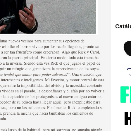
Catá
ies de viajes en el tiempo
clutar nuevos vecinos para aumentar sus opciones de
asimilar el horror vivido por los recién llegados, pronto se
 a ser tan fructífero como esperaban. Algo que Rick y Carol,
aron la puerta principal. En cierto modo, toda esta trama ha
ro a la inversa. Siendo esta vez Rick el que jugaba el papel de
uir un refugio que garantizara la supervivencia de los suyos.
os tendré que matar para poder salvaros?
”. Una situación que
interesantes e inteligentes. Mi favorito, y motor central de esta
que entre la imposibilidad del olvido y la necesidad constante
s vividas en el pasado, la desconfianza y el afán por no volver a
 la adaptación de los protagonistas al nuevo-antiguo entorno.
británica que no es
cedor de su odisea hasta llegar aquí), pero inexplicable para
sas, pero no las suficientes. Finalmente, Rick, completando su
, prendía la mecha que hacía tambalear los cimientos de
rada.
 más largo de lo habitual, para mi sorpresa, no sumaba ningún