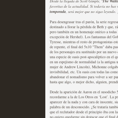
Desde la llegada de Scott Gimple,
'The Walk
favoritas de la actualidad. Si todavía no has
Las series disponibles 
temporada
, será mejor que no sigas leyendo.
tienen fecha de caducid
Para desengrasar tras el parón, la serie regre
destinado a llorar la pérdida de Beth y que, r
MOLTISANTI
pero también en un homenaje onírico a todas 
Recomendación de la semana
excepción de Hershel). Los fantasmas del Gob
Tyresse, mientras el resto de protagonistas es
de repente, el final del 5x10 "Them" daba pas
de los personajes era sustituido por un nuev
una especie de oasis post-apocalíptico en el q
en un espejismo de normalidad (a la antigua u
mujer de Andrew Lincoln), Michonne colgaba 
invisibilidad, etc. Un oasis con todas las com
La barrera de las 500 se
abandonar el nomadismo para volver a ser par
hasta que algo, o mejor dicho, alguien, prend
desde Silicon Valley
Desde la aparición de Aaron en el susodicho
MOLTISANTI
recordarme a la de Los Otros en ‘Lost’. La pr
Recomendación de la semana
aparecer de la nada y con cara de inocente, s
palabra de un desconocido. ¿Se trataría tambi
que el reclutador desde el principio iba con l
no quiero quedarme sin destacar que el final 