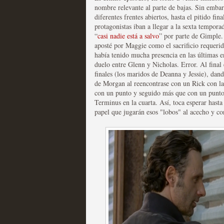
nombre relevante al parte de bajas. Sin embar
diferentes frentes abiertos, hasta el pitido fi
protagonistas iban a llegar a la sexta tempor
“
casi nadie está a salvo
” por parte de Gimple.
aposté por Maggie como el sacrificio requeri
había tenido mucha presencia en las últimas 
duelo entre Glenn y Nicholas. Error. Al final 
Las temporadas de pilo
finales (los maridos de Deanna y Jessie), dan
de Morgan al reencontrase con un Rick con la
MOLTISANTI
con un punto y seguido más que con un punto 
Recomendación de la semana
Terminus en la cuarta. Así, toca esperar hast
papel que jugarán esos "lobos" al acecho y c
Galería con los Mejores
Televisión
MOLTISANTI