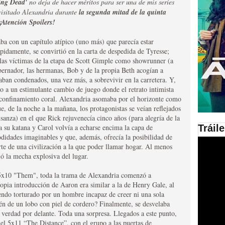
ing Dead'
no deja de hacer méritos para ser una de mis series
 visitado Alexandria durante
l
a segunda mitad de la quinta
en las plataformas SVOD
¡Atención Spoilers!
ad
saba con un capítulo atípico (uno más) que parecía estar
ápidamente, se convirtió en la carta de despedida de Tyresse;
las víctimas de la etapa de Scott Gimple como showrunner (a
ernador, las hermanas, Bob y de la propia Beth acogían a
taban condenados, una vez más, a sobrevivir en la carretera. Y,
o a un estimulante cambio de juego donde el retrato intimista
o confinamiento coral. Alexandria asomaba por el horizonte como
ue, de la noche a la mañana, los protagonistas se veían reflejados
sanza) en el que Rick rejuvenecía cinco años (para alegría de la
Tráil
su katana y Carol volvía a echarse encima la capa de
odidades imaginables y que, además, ofrecía la posibilidad de
ries al año se superará
te de una civilización a la que poder llamar hogar. Al menos
ió la mecha explosiva del lugar.
 5x10 "Them", toda la trama de Alexandria comenzó a
opia introducción de Aaron era similar a la de Henry Gale, al
iendo torturado por un hombre incapaz de creer ni una sola
én de un lobo con piel de cordero? Finalmente, se desvelaba
a verdad por delante. Toda una sorpresa. Llegados a este punto,
del 5x11 “The Distance”, con el grupo a las puertas de