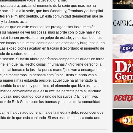
a inmediatamente volver a decepcionarme.
emporada era, quizás, el momento de la serie que mas me ha
 hacia falta a la serie, que tras Woodbury, Terminus y el hospital
entes en el mismo sentido. En esta comunidad demuestran que se
 y la democracia.
da es que en este caso son los protagonistas los que están
r su manera de ver las cosas, mas acorde con lo que han visto
sonaje) tienen previsto dar un golpe de estado, y nos dan buenas
rece Imposible que esa comunidad tan asentada y burguesa puea
r. Las expediciones acaban en fracaso (Recordado el momento de
ado de cordero dentro.
a descubrir la "verdad"
e season. Si hasta ahora podríamos compartir las dudas en torno
abriel en que ha. Hecho cosas inhumanas? ¿No tiene derecho la
mes al tomarse la justicia por su mano?) se van a encargar en el
le, de mostrarnos un pensamiento único. Justo cuando van a
la manera mas estúpida posible, aquel que ha alimentado la
erdido la chaveta y por ultimo, el elemento que hizo estallar a
a mar de conveniente que es la excusa perfecta para ajusticiarlo
su casa, pero cuando toca a uno de los suyos...) En definitiva,
er de Rick Grimes son las buenas y el resto de la comunidad
rada me ha gustado por encima de la media y debo reconocer que
ítida de lo que esta contando. Si eso es lo que busca cada uno