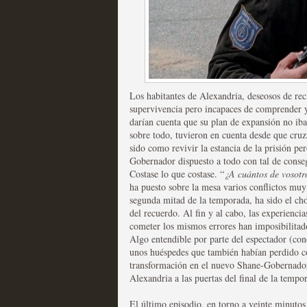
Fin de ciclo para las ser
Los habitantes de Alexandria, deseosos de re
MOLTISANTI
supervivencia pero incapaces de comprender y 
Recomendación de la semana
darían cuenta que su plan de expansión no iba
sobre todo, tuvieron en cuenta desde que cruz
sido como revivir la estancia de la prisión pe
Gobernador dispuesto a todo con tal de conseg
Costase lo que costase. “
¿A cuántos de vosotr
ha puesto sobre la mesa varios conflictos muy 
segunda mitad de la temporada, ha sido el cho
del recuerdo. Al fin y al cabo, las experiencia
cometer los mismos errores han imposibilitado
Taboo es otra miniserie 
Algo entendible por parte del espectador (cono
unos huéspedes que también habían perdido co
miniserie
transformación en el nuevo Shane-Gobernador
Alexandria a las puertas del final de la tempo
MOLTISANTI
Recomendación de la semana
El último episodio, en torno a veinte minutos