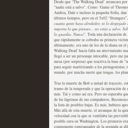
Desde que ‘The Walking Dead’ arrancara por la
"nadie está a salvo". Como ‘Game of Thrones
Andrea, Dale e incluso la pequeña Sofia, dan 
últimos tiempos, pero en el 5x02 “Strangers”, 
cuanta gente haya alrededor, ni lo despejado 
importa lo que pienses… no estás a salvo. Só
Fin de ciclo para las ser
la guardia. Nunca
”. Toda una declaración de 
que rápidamente se cobraba su primera vícti
MOLTISANTI
últimamente, era uno de los de la diana en el 
Recomendación de la semana
Walking Dead' hacía falta un atrevimiento m
llegó a ser un personaje intocable, pero me p
mesa (por sorpresa) que reactiva la base de "
para seguir martirizando a los protagonistas; 
mundo, por mucha suerte que tengas, los plan
Tras la muerte de Bob a mitad de trayecto, est
tramo de la temporada y que la operación de r
más. Tal y como así era. Pero no esperaba que
Taboo es otra miniserie 
de las lágrimas de sus compañeros. Reconozco 
la lista de posibles bajas. Es más, hubiera apo
miniserie
Más allá de esta muerte, el arranque de la qu
velocidad con la que se ventilaba las previsib
MOLTISANTI
posible cura en Washington. Los primeros eran
Recomendación de la semana
componente esperanzador de la segunda se dil