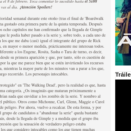
a el 8 de febrero. Toca comentar lo sucedido hasta
el 5x08
 vas al día.
¡Atención Spoilers!
en las plataformas SVOD
oridad semanal durante este otoño (tras el final de 'Boardwalk
ad
a gustado esta primera parte de la quinta temporada. Después
tos ocho capítulos me han confirmado que la llegada de Gimple
 que le podía haber pasado a la serie y, sobre todo, a cada uno de
n los que me daba (casi) igual el integrante del grupo de Rick
ra, en mayor o menor medida, prácticamente me interesan todos.
iferente a los Eugene, Rosita, Sasha o Tara de turno, es decir,
desde su primera aparición y que, por tanto, sólo es cuestión de
por la que me parece bien que se estén invirtiendo los recursos
ia, mientras la mayor parte de los minutos van a parar a los que,
largo recorrido. Los personajes intocables.
Tráil
ries al año se superará
rotegido" en 'The Walking Dead', pero la realidad es que, hasta
isma categoría. ¿Os imagináis que mataran próximamente a
rían nada que envidiar a los zombis de la serie. Y nombro al
del público. Otros como Michonne, Carl, Glenn, Maggie o Carol
e peligro. Por ahora, vuelvo a recalcar. De esta forma, y por
l grupo de candidatos a "abandonar la serie" queda bastante
más, desde la llegada de Gimple y a medida que el grupo iba
presión que la sensación de verdadero peligro estaba
o los que considero intocables como los que tienen muchas