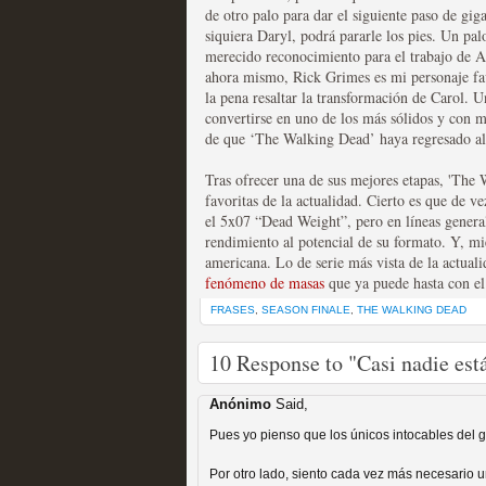
extinción
de otro palo para dar el siguiente paso de gig
MOLTISANTI
siquiera Daryl, podrá pararle los pies. Un p
Recomendación de la semana
merecido reconocimiento para el trabajo de A
ahora mismo, Rick Grimes es mi personaje fav
la pena resaltar la transformación de Carol. 
convertirse en uno de los más sólidos y con 
de que ‘The Walking Dead’ haya regresado al 
Tras ofrecer una de sus mejores etapas, 'The
favoritas de la actualidad. Cierto es que de 
Expediente X: Guía par
el 5x07 “Dead Weight”, pero en líneas gener
rendimiento al potencial de su formato. Y, mie
MOLTISANTI
americana. Lo de serie más vista de la actuali
Recomendación de la semana
fenómeno de masas
que ya puede hasta con el
FRASES
,
SEASON FINALE
,
THE WALKING DEAD
10 Response to "Casi nadie est
Anónimo
Said,
Pues yo pienso que los únicos intocables del g
La taquilla de las series
Por otro lado, siento cada vez más necesario u