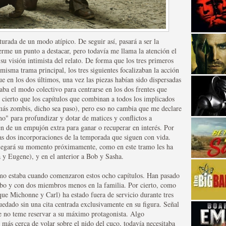
urada de un modo atípico. De seguir así, pasará a ser la
ecerme un punto a destacar, pero todavía me llama la atención el
su visión intimista del relato. De forma que los tres primeros
 misma trama principal, los tres siguientes focalizaban la acción
e en los dos últimos, una vez las piezas habían sido dispersadas
strellas de cine y
esaba el modo colectivo para centrarse en los dos frentes que
Es cierto que los capítulos que combinan a todos los implicados
más zombis, dicho sea paso), pero eso no cambia que me declare
no" para profundizar y dotar de matices y conflictos a
n de un empujón extra para ganar o recuperar en interés. Por
las dos incorporaciones de la temporada que siguen con vida.
 llegará su momento próximamente, como en este tramo les ha
 y Eugene), y en el anterior a Bob y Sasha.
mo estaba cuando comenzaron estos ocho capítulos. Han pasado
umbo y con dos miembros menos en la familia. Por cierto, como
 que Michonne y Carl) ha estado fuera de servicio durante tres
quedado sin una cita centrada exclusivamente en su figura. Señal
adas están en peligro de
ue no teme reservar a su máximo protagonista. Algo
más cerca de volar sobre el nido del cuco, todavía necesitaba