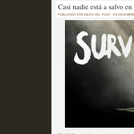
Un recorrido por todas
Casi nadie está a salvo e
of Thrones a través de s
PUBLICADO POR
DIEGO DEL POZO
ON DICIEMBRE
MOLTISANTI
Recomendación de la semana
La burbuja de los jugado
original
MOLTISANTI
Recomendación de la semana