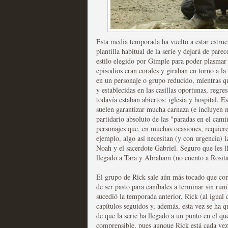
Recomendación de la semana
Esta media temporada ha vuelto a estar estruct
plantilla habitual de la serie y dejará de par
estilo elegido por Gimple para poder plasmar 
episodios eran corales y giraban en torno a la
en un personaje o grupo reducido, mientras qu
Las productoras de las e
y establecidas en las casillas oportunas, regr
todavía estaban abiertos: iglesia y hospital. 
televisión
suelen garantizar mucha carnaza (e incluyen 
partidario absoluto de las "paradas en el cami
MOLTISANTI
personajes que, en muchas ocasiones, requiere
Recomendación de la semana
ejemplo, algo así necesitan (y con urgencia) 
Noah y el sacerdote Gabriel. Seguro que les
llegado a Tara y Abraham (no cuento a Rosita
El grupo de Rick sale aún más tocado que co
de ser pasto para caníbales a terminar sin r
sucedió la temporada anterior, Rick (al igual
capítulos seguidos y, además, esta vez se ha 
Las series de 10 tempor
de que la serie ha llegado a un punto en el q
comprensible, pues aunque Rick está cada vez 