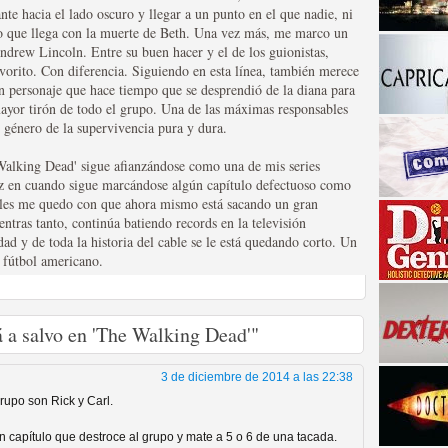
ante hacia el lado oscuro y llegar a un punto en el que nadie, ni
alo que llega con la muerte de Beth. Una vez más, me marco un
ndrew Lincoln. Entre su buen hacer y el de los guionistas,
orito. Con diferencia. Siguiendo en esta línea, también merece
Un personaje que hace tiempo que se desprendió de la diana para
mayor tirón de todo el grupo. Una de las máximas responsables
género de la supervivencia pura y dura.
 Walking Dead' sigue afianzándose como una de mis series
vez en cuando sigue marcándose algún capítulo defectuoso como
a descubrir la "verdad"
ales me quedo con que ahora mismo está sacando un gran
ntras tanto, continúa batiendo records en la televisión
dad y de toda la historia del cable se le está quedando corto. Un
 fútbol americano.
á a salvo en 'The Walking Dead'"
3 de diciembre de 2014 a las 22:38
rupo son Rick y Carl.
n capítulo que destroce al grupo y mate a 5 o 6 de una tacada.