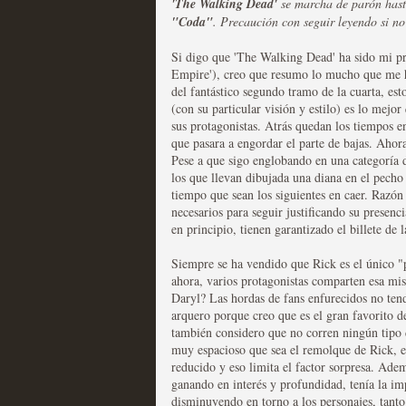
'The Walking Dead'
se marcha de parón hast
"Coda"
. Precaución con seguir leyendo si no
Las series disponibles 
Si digo que 'The Walking Dead' ha sido mi pri
tienen fecha de caducid
Empire'), creo que resumo lo mucho que me h
del fantástico segundo tramo de la cuarta, es
MOLTISANTI
(con su particular visión y estilo) es lo mejor
Recomendación de la semana
sus protagonistas. Atrás quedan los tiempos e
que pasara a engordar el parte de bajas. Aho
Pese a que sigo englobando en una categoría d
los que llevan dibujada una diana en el pecho 
tiempo que sean los siguientes en caer. Razón 
necesarios para seguir justificando su presenc
en principio, tienen garantizado el billete de 
La barrera de las 500 se
Siempre se ha vendido que Rick es el único "p
ahora, varios protagonistas comparten esa m
desde Silicon Valley
Daryl? Las hordas de fans enfurecidos no tend
arquero porque creo que es el gran favorito 
MOLTISANTI
también considero que no corren ningún tipo d
Recomendación de la semana
muy espacioso que sea el remolque de Rick, e
reducido y eso limita el factor sorpresa. Ade
ganando en interés y profundidad, tenía la im
disminuyendo en torno a los personajes, tant