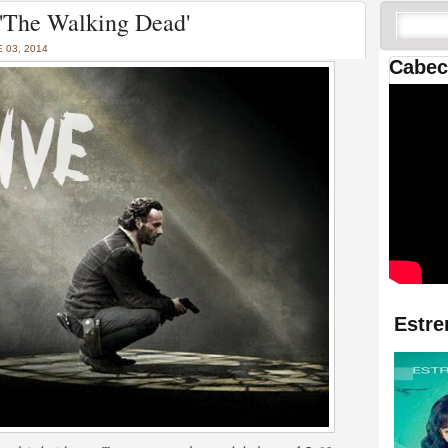
 las temporadas de Game
n 'The Walking Dead'
us mejores tráilers
 03, 2014
Cabec
res de la ficción
Estre