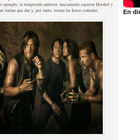
r ejemplo, la temporada anterior, únicamente cayeron Hershel y
e tenían que dar y, por tanto, tenían las horas contadas.
En di
suario de HBO España
abar siendo una de las
istoria