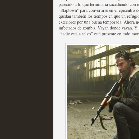
parecido a lo que terminaría sucediendo con e
"Slaptown" para convertirse en el epicentro
quedan también los tiempos en que un refugio 
exteriores por una buena temporada. Ahora n
infectados de zombis. Vayan donde vayan. Y 
“nadie está a salvo” esté presente en todo mo
Las temporadas de pilo
MOLTISANTI
Recomendación de la semana
Galería con los Mejores
Televisión
MOLTISANTI