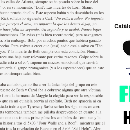
s calles de Atlanta, siempre se ha posado sobre la base del
’ o, en su momento, ‘Lost’. Las muertes de Lori, Shane,
buena prueba de ello. Este aspecto había sido descuidado en los
Rick soltaba lo siguiente a Carl: “
No estás a salvo. No importa
que parezca el área, no importa lo que los demás digan, no
Catá
lo hace falta un segundo. Un segundo y se acabó. Nunca bajes
ies de viajes en el tiempo
intenciones. Un aviso (más bien recordatorio) para navegantes
ma. Sin embargo, Bob, por muchos puntos que hubiera ganado
pecho. Para volver a creer que (casi) nadie está a salvo en 'The
ayor. Y la muerte de Beth cumple con esta condición. Nunca
arece una baja muy relevante por varias razones. Golpe sobre la
nadie está a salvo"; supone un mazazo emocional que servirá
recuerda al grupo protagonista (y a los espectadores) que en este
es no siempre salen bien.
aba cantado que no iba a ser la única baja del grupo en este
escate de Beth y Carol iba a cobrarse alguna que otra víctima
 fuera la hermana de Maggie la elegida para ser la responsable
británica que no es
que en mi quiniela previa al capítulo, Beth no aparecía ni en
stado todo a que Tyresse y Sasha serían los siguientes en caer.
inta temporada también me pillaba desprevenido en cuanto a la
lemente dos tramas principales: los caníbales de Terminus y la
 historia tras el 5x03 "Four Walls and a Roof", mientras que el
uía tras la revelación de Eugene en el 5x05 "Self Help". Algo