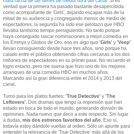
mala racha de las series de media hora del canal
. Si es
verdad que la primera ha pasado bastante desapercibida
como acompañante de 'Girls', dejando escapar más de la
mitad de su audiencia y congregando menos de medio de
espectadores, la segunda ha sido ese pelotazo que HBO
llevaba tantísimo tiempo persiguiendo. No tanto porque
haya conseguido rascar nominaciones a mejor comedia en
los Emmys y Globos de Oro, eso es algo que
'Girls'
y
'Veep'
llevan consiguiendo desde hace tres años, sino porque ha
calado entre el público obteniendo cifras cercanas a los dos
millones de espectadores en su primer pase. No recuerdo el
logro extacto, pero me suena que hizo uno de los mejores
arranques de una comedia HBO en muchos años.
Marcando así la gran diferencia entre el 2014 y 2013 del
canal.
Turno para los platos fuertes:
'True Detective'
y
'The
Leftovers'.
Dos dramas que tengo la impresión que han
estado en boca de todo el mundo; generando división de
opiniones. Nada nuevo que decir a este respecto. Sin lugar
a dudas,
mis dos estrenos favoritos del año
. Eso sí,
todavía estoy dándole vueltas al orden. Sólo un apunte para
entender la relevancia de 'True Detective' más allá de los