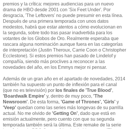
premios y la crítica: mejores audiencias para un nuevo
drama de HBO desde 2001 con 'Six Feet Under'. Por
desgracia, 'The Leftovers' no puede presumir en esta línea.
Después de una primera temporada con unos datos
modestos, habrá que estar atentos a cómo evolucionan en
la segunda, sobre todo tras pasar inadvertida para los
votantes de los Globos de Oro. Realmente esperaba que
rascara alguna nominación aunque fuera en las categorías
de interpretación (Justin Theroux, Carrie Coon o Christopher
Ecclestone). Si estos premios han pasado de Lindelof y
compañía, siendo más proclives a reconocer a las
novedades del año, en los Emmys mejor ni pensar.
Además de un gran año en el apartado de novedades, 2014
también ha supuesto un punto de inflexión para el canal
(que no es televisión) por
los finales de 'True Blood'
,
'Boardwalk Empire'
y, dentro de muy poco,
'The
Newsroom'
. De esta forma,
'Game of Thrones',
'Girls'
y
'Veep'
quedan como las series más longevas de su parrilla
actual. No me olvido de
'Getting On'
, dado que está en
emisión actualmente, pero cuento con que su segunda
temporada también será la última. Este remake de la serie