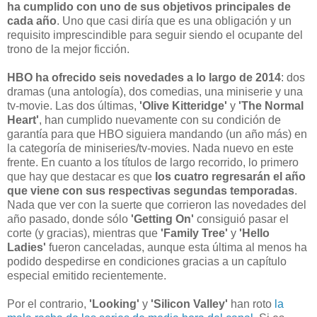
ha cumplido con uno de sus objetivos principales de
cada año
. Uno que casi diría que es una obligación y un
requisito imprescindible para seguir siendo el ocupante del
trono de la mejor ficción.
HBO ha ofrecido seis novedades a lo largo de 2014
: dos
dramas (una antología), dos comedias, una miniserie y una
tv-movie. Las dos últimas,
'Olive Kitteridge'
y
'The Normal
Heart'
, han cumplido nuevamente con su condición de
garantía para que HBO siguiera mandando (un año más) en
la categoría de miniseries/tv-movies. Nada nuevo en este
frente. En cuanto a los títulos de largo recorrido, lo primero
que hay que destacar es que
los cuatro regresarán el año
que viene con sus respectivas segundas temporadas
.
Nada que ver con la suerte que corrieron las novedades del
año pasado, donde sólo
'Getting On'
consiguió pasar el
corte (y gracias), mientras que
'Family Tree'
y
'Hello
Ladies'
fueron canceladas, aunque esta última al menos ha
podido despedirse en condiciones gracias a un capítulo
especial emitido recientemente.
Por el contrario,
'Looking'
y
'Silicon Valley'
han roto
la