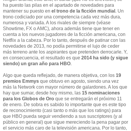
ha puesto las pilas en el apartado de novedades para
mantener su puesto en
el trono de la ficción mundial
. Un
trono codiciado por una competencia cada vez más dura,
numerosa y variada. A los rivales de siempre (véase
Showtime, FX o AMC), ahora además tiene que tener en
cuenta a los nuevos jugadores de la ficción americana, con
Netflix a la cabeza. Por lo tanto, después de patinar con las
novedades de 2013, no podía permitirse el lujo de ceder
más terreno ante los aspirantes que pretenden derrocarle. Y,
en consecuencia, el resultado es que
2014 ha sido (y sigue
siendo) un gran año para HBO
.
Algo que queda reflejado, de manera objetiva, con los
19
premios Emmys
que obtuvo en agosto, siendo una vez
más la Network con mayor número de galardones. A los que
hay que sumar, desde hoy mismo, las
15 nominaciones
para los
Globos de Oro
que se entregarán el próximo 11
de enero. De sobra es sabido lo importante que es este tipo
de reconocimiento (casi tanto o más que los ratings) para
que HBO pueda seguir vendiendo a sus suscriptores (y al
público en general) que sigue mereciendo la pena pagar por
el servicio más caro de la televisión americana. Por lo tanto,