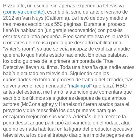
Pizzolatto, un escritor sin apenas experiencia televisiva
(
como ya comenté
), escribió la serie durante el verano de
2012 en Van Nuys (California). Le llevó de dos y medio a
tres meses escribir sus 550 páginas. Durante el proceso
llenó la habitación (un garaje reconvertido) con post-its
escritos con letra pequeña. Precisamente esta es la razón
(con aires de excusa) por la que descartó habilitar una
“writer’s room”, ya que se veía incapaz de explicar a nadie
que era lo que había estado haciendo. En otras palabras,
los ocho guiones de la primera temporada de 'True
Detective' llevan su firma. Toda una hazaña que nadie antes
había ejecutado en televisión. Siguiendo con las
curiosidades en torno al proceso de trabajo del creador, tras
volver a ver el recomendable “
making of
” que lanzó HBO
antes del estreno, me llamó la atención que comentara que
escribió los últimos seis guiones después de que ambos
actores (McConaughey y Harrelson) fueran atados para el
proyecto y que reescribió los dos primeros para que
encajaran mejor con sus voces. Además, bien merece la
pena destacar que participó activamente en el rodaje, algo
que no es nada habitual en la figura del productor ejecutivo
televisivo, a los que el trabajo diario les impide pegarse ese