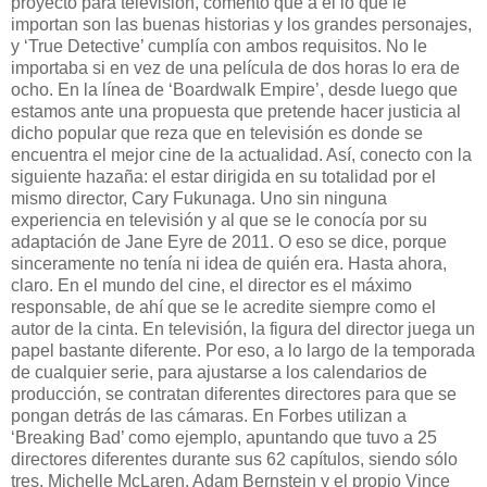
proyecto para televisión, comentó que a él lo que le
importan son las buenas historias y los grandes personajes,
y ‘True Detective’ cumplía con ambos requisitos. No le
importaba si en vez de una película de dos horas lo era de
ocho. En la línea de ‘Boardwalk Empire’, desde luego que
estamos ante una propuesta que pretende hacer justicia al
dicho popular que reza que en televisión es donde se
encuentra el mejor cine de la actualidad. Así, conecto con la
siguiente hazaña: el estar dirigida en su totalidad por el
mismo director, Cary Fukunaga. Uno sin ninguna
experiencia en televisión y al que se le conocía por su
adaptación de Jane Eyre de 2011. O eso se dice, porque
sinceramente no tenía ni idea de quién era. Hasta ahora,
claro. En el mundo del cine, el director es el máximo
responsable, de ahí que se le acredite siempre como el
autor de la cinta. En televisión, la figura del director juega un
papel bastante diferente. Por eso, a lo largo de la temporada
de cualquier serie, para ajustarse a los calendarios de
producción, se contratan diferentes directores para que se
pongan detrás de las cámaras. En Forbes utilizan a
‘Breaking Bad’ como ejemplo, apuntando que tuvo a 25
directores diferentes durante sus 62 capítulos, siendo sólo
tres, Michelle McLaren, Adam Bernstein y el propio Vince