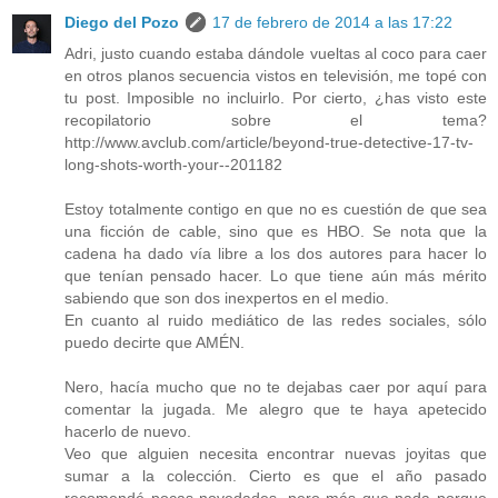
Diego del Pozo
17 de febrero de 2014 a las 17:22
Adri, justo cuando estaba dándole vueltas al coco para caer
en otros planos secuencia vistos en televisión, me topé con
tu post. Imposible no incluirlo. Por cierto, ¿has visto este
recopilatorio sobre el tema?
http://www.avclub.com/article/beyond-true-detective-17-tv-
long-shots-worth-your--201182
Estoy totalmente contigo en que no es cuestión de que sea
una ficción de cable, sino que es HBO. Se nota que la
cadena ha dado vía libre a los dos autores para hacer lo
que tenían pensado hacer. Lo que tiene aún más mérito
sabiendo que son dos inexpertos en el medio.
En cuanto al ruido mediático de las redes sociales, sólo
puedo decirte que AMÉN.
Nero, hacía mucho que no te dejabas caer por aquí para
comentar la jugada. Me alegro que te haya apetecido
hacerlo de nuevo.
Veo que alguien necesita encontrar nuevas joyitas que
sumar a la colección. Cierto es que el año pasado
recomendé pocas novedades, pero más que nada porque