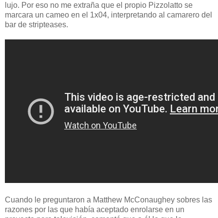
lujo. Por eso no me extraña que el propio Pizzolatto se
marcara un cameo en el 1x04, interpretando al camarero del
bar de stripteases.
Cuando le preguntaron a Matthew McConaughey sobres las
razones por las que había aceptado enrolarse en un