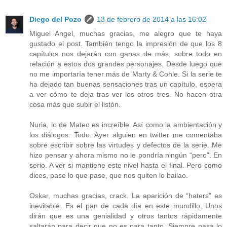
Diego del Pozo
13 de febrero de 2014 a las 16:02
Miguel Angel, muchas gracias, me alegro que te haya
gustado el post. También tengo la impresión de que los 8
capítulos nos dejarán con ganas de más, sobre todo en
relación a estos dos grandes personajes. Desde luego que
no me importaría tener más de Marty & Cohle. Si la serie te
ha dejado tan buenas sensaciones tras un capítulo, espera
a ver cómo te deja tras ver los otros tres. No hacen otra
cosa más que subir el listón.
Nuria, lo de Mateo es increíble. Así como la ambientación y
los diálogos. Todo. Ayer alguien en twitter me comentaba
sobre escribir sobre las virtudes y defectos de la serie. Me
hizo pensar y ahora mismo no le pondría ningún “pero”. En
serio. A ver si mantiene este nivel hasta el final. Pero como
dices, pase lo que pase, que nos quiten lo bailao.
Oskar, muchas gracias, crack. La aparición de “haters” es
inevitable. Es el pan de cada día en este mundillo. Unos
dirán que es una genialidad y otros tantos rápidamente
saltarán para decir que no es para tanto. Siempre pasa lo