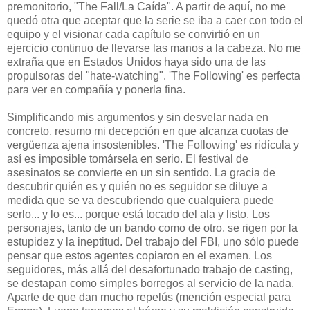
premonitorio, "The Fall/La Caída". A partir de aquí, no me
quedó otra que aceptar que la serie se iba a caer con todo el
equipo y el visionar cada capítulo se convirtió en un
ejercicio continuo de llevarse las manos a la cabeza. No me
extraña que en Estados Unidos haya sido una de las
propulsoras del "hate-watching". 'The Following' es perfecta
para ver en compañía y ponerla fina.
Simplificando mis argumentos y sin desvelar nada en
concreto, resumo mi decepción en que alcanza cuotas de
vergüenza ajena insostenibles. 'The Following' es ridícula y
así es imposible tomársela en serio. El festival de
asesinatos se convierte en un sin sentido. La gracia de
descubrir quién es y quién no es seguidor se diluye a
medida que se va descubriendo que cualquiera puede
serlo... y lo es... porque está tocado del ala y listo. Los
personajes, tanto de un bando como de otro, se rigen por la
estupidez y la ineptitud. Del trabajo del FBI, uno sólo puede
pensar que estos agentes copiaron en el examen. Los
seguidores, más allá del desafortunado trabajo de casting,
se destapan como simples borregos al servicio de la nada.
Aparte de que dan mucho repelús (mención especial para