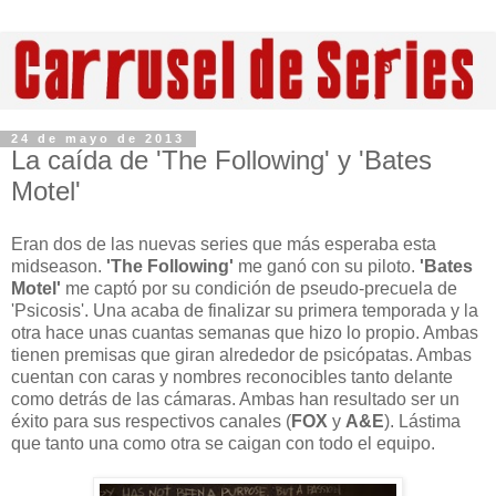
24 de mayo de 2013
La caída de 'The Following' y 'Bates
Motel'
Eran dos de las nuevas series que más esperaba esta
midseason.
'The Following'
me ganó con su piloto.
'Bates
Motel'
me captó por su condición de pseudo-precuela de
'Psicosis'. Una acaba de finalizar su primera temporada y la
otra hace unas cuantas semanas que hizo lo propio. Ambas
tienen premisas que giran alrededor de psicópatas. Ambas
cuentan con caras y nombres reconocibles tanto delante
como detrás de las cámaras. Ambas han resultado ser un
éxito para sus respectivos canales (
FOX
y
A&E
). Lástima
que tanto una como otra se caigan con todo el equipo.