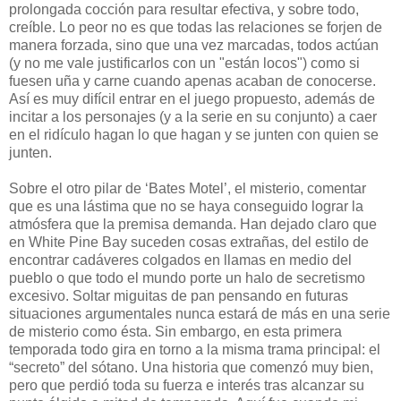
prolongada cocción para resultar efectiva, y sobre todo,
creíble. Lo peor no es que todas las relaciones se forjen de
manera forzada, sino que una vez marcadas, todos actúan
(y no me vale justificarlos con un "están locos") como si
fuesen uña y carne cuando apenas acaban de conocerse.
Así es muy difícil entrar en el juego propuesto, además de
incitar a los personajes (y a la serie en su conjunto) a caer
en el ridículo hagan lo que hagan y se junten con quien se
junten.
Sobre el otro pilar de ‘Bates Motel’, el misterio, comentar
que es una lástima que no se haya conseguido lograr la
atmósfera que la premisa demanda. Han dejado claro que
en White Pine Bay suceden cosas extrañas, del estilo de
encontrar cadáveres colgados en llamas en medio del
pueblo o que todo el mundo porte un halo de secretismo
excesivo. Soltar miguitas de pan pensando en futuras
situaciones argumentales nunca estará de más en una serie
de misterio como ésta. Sin embargo, en esta primera
temporada todo gira en torno a la misma trama principal: el
“secreto” del sótano. Una historia que comenzó muy bien,
pero que perdió toda su fuerza e interés tras alcanzar su