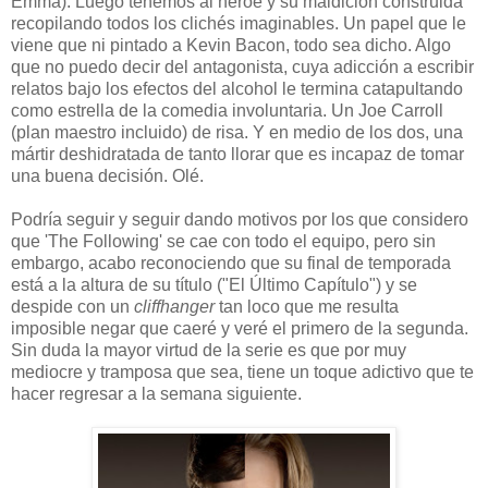
Emma). Luego tenemos al héroe y su maldición construida
recopilando todos los clichés imaginables. Un papel que le
viene que ni pintado a Kevin Bacon, todo sea dicho. Algo
que no puedo decir del antagonista, cuya adicción a escribir
relatos bajo los efectos del alcohol le termina catapultando
como estrella de la comedia involuntaria. Un Joe Carroll
(plan maestro incluido) de risa. Y en medio de los dos, una
mártir deshidratada de tanto llorar que es incapaz de tomar
una buena decisión. Olé.
Podría seguir y seguir dando motivos por los que considero
que 'The Following' se cae con todo el equipo, pero sin
embargo, acabo reconociendo que su final de temporada
está a la altura de su título ("El Último Capítulo") y se
despide con un
cliffhanger
tan loco que me resulta
imposible negar que caeré y veré el primero de la segunda.
Sin duda la mayor virtud de la serie es que por muy
mediocre y tramposa que sea, tiene un toque adictivo que te
hacer regresar a la semana siguiente.