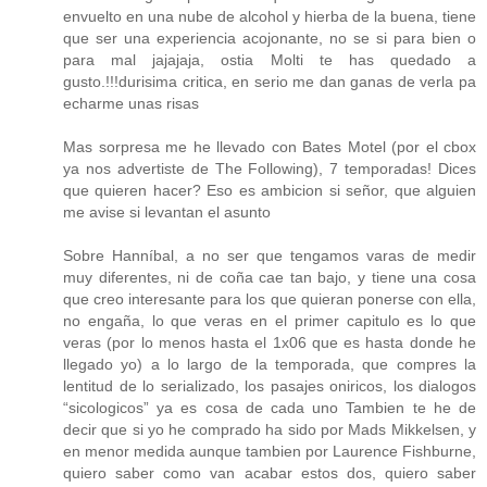
envuelto en una nube de alcohol y hierba de la buena, tiene
que ser una experiencia acojonante, no se si para bien o
para mal jajajaja, ostia Molti te has quedado a
gusto.!!!durisima critica, en serio me dan ganas de verla pa
echarme unas risas
Mas sorpresa me he llevado con Bates Motel (por el cbox
ya nos advertiste de The Following), 7 temporadas! Dices
que quieren hacer? Eso es ambicion si señor, que alguien
me avise si levantan el asunto
Sobre Hanníbal, a no ser que tengamos varas de medir
muy diferentes, ni de coña cae tan bajo, y tiene una cosa
que creo interesante para los que quieran ponerse con ella,
no engaña, lo que veras en el primer capitulo es lo que
veras (por lo menos hasta el 1x06 que es hasta donde he
llegado yo) a lo largo de la temporada, que compres la
lentitud de lo serializado, los pasajes oniricos, los dialogos
“sicologicos” ya es cosa de cada uno Tambien te he de
decir que si yo he comprado ha sido por Mads Mikkelsen, y
en menor medida aunque tambien por Laurence Fishburne,
quiero saber como van acabar estos dos, quiero saber