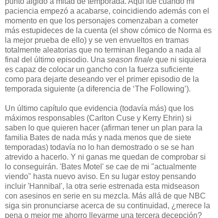
punto álgido a mitad de temporada. Aquí fue cuando mi
paciencia empezó a acabarse, coincidiendo además con el
momento en que los personajes comenzaban a cometer
más estupideces de la cuenta (el show cómico de Norma es
la mejor prueba de ello) y se ven envueltos en tramas
totalmente aleatorias que no terminan llegando a nada al
final del último episodio. Una
season finale
que ni siquiera
es capaz de colocar un gancho con la fuerza suficiente
como para dejarte deseando ver el primer episodio de la
temporada siguiente (a diferencia de ‘The Following’).
Un último capítulo que evidencia (todavía más) que los
máximos responsables (Carlton Cuse y Kerry Ehrin) si
saben lo que quieren hacer (afirman tener un plan para la
familia Bates de nada más y nada menos que de siete
temporadas) todavía no lo han demostrado o se se han
atrevido a hacerlo. Y ni ganas me quedan de comprobar si
lo conseguirán. 'Bates Motel' se cae de mi "actualmente
viendo" hasta nuevo aviso. En su lugar estoy pensando
incluir 'Hannibal', la otra serie estrenada esta midseason
con asesinos en serie en su mezcla. Más allá de que NBC
siga sin pronunciarse acerca de su continuidad, ¿merece la
pena o mejor me ahorro llevarme una tercera decepción?