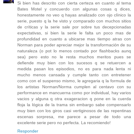
Si bien has descrito con cierta certeza en cuanto al tema
Bates Motel y concuerdo con algunas cosas q dices,
honestamente no veo q hayas analizado con ojo clínico la
serie, puesto q la he visto y comparado con muchos sitios
de críticas y la serie sale por sobre tus decepcionadas
expectativas, si bien la serie le falta un poco mas de
profundidad en cuanto a ubicarse mas tiempo atras con
Norman para poder apreciar mejor la transformación de su
naturaleza (o pot lo menos contado por flashbacks aunq
sea) pero esto no le resta muchos meritos pues se
defiende muy bien con los sucesos q se retuercen a
medida pasan los episodios, no es para nada lenta ni
mucho menos cansada y cumple tanto con entretener
como con el suspenso mismo, le agregaria q la formula de
los artistas Norman/Norma cumplen al centavo con su
performance en mancuerna como por individual, hay varios
vacios y alguna q otra exageracion q pone en la cuerda
floja la lógica de la trama sin embargo sabe compensarlo
muy bien con los giros casi vertiginosos de las repentinas
escenas sorpresa, me parece a pesar de todo una
excelente serie pero no perfecta. La recomiendo!
Responder