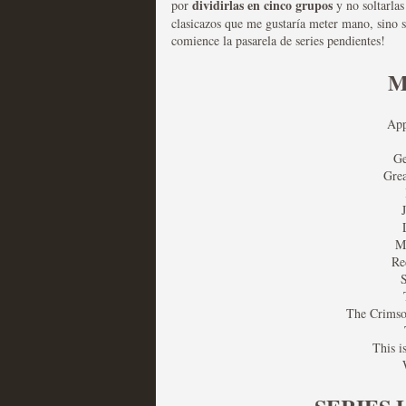
dividirlas en cinco grupos
por
y no soltarlas
clasicazos que me gustaría meter mano, sino s
comience la pasarela de series pendientes!
Mi experiencia como u
M
MOLTISANTI
Recomendación de la semana
App
Ge
Grea
M
Re
S
The Get Down o cómo ac
series más caras de la h
The Crimso
MOLTISANTI
This i
Recomendación de la semana