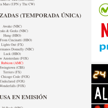
ca Mars (UPN y The CW)
IZADAS (TEMPORADA ÚNICA)
Awake (NBC)
eaks & Geeks (NBC)
tos de Amazon
Hung (HBO)
 From Cincinatti (HBO)
Lights Out (FX)
ermanos Donnelly (NBC)
Luck (HBO)
w Amsterdam (FOX)
Rubicon (AMC)
Swingtown (CBS)
Terriers (FX)
 Chicago Code (FOX)
Undeclared (FOX)
Wonderfalls (FOX)
 Personajes de Series de
 USA EN EMISIÓN
30 Rock (NBC)