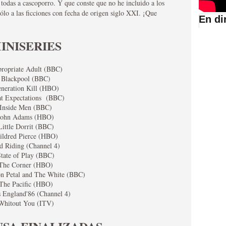
 todas a cascoporro. Y que conste que no he incluido a los
ólo a las ficciones con fecha de origen siglo XXI. ¡Que
En di
suario de HBO España
INISERIES
ropriate Adult (BBC)
Blackpool (BBC)
neration Kill (HBO)
t Expectations (BBC)
Inside Men (BBC)
John Adams (HBO)
Little Dorrit (BBC)
ildred Pierce (HBO)
d Riding (Channel 4)
tate of Play (BBC)
abar siendo una de las
The Corner (HBO)
istoria
n Petal and The White (BBC)
The Pacific (HBO)
s England'86 (Channel 4)
Whitout You (ITV)