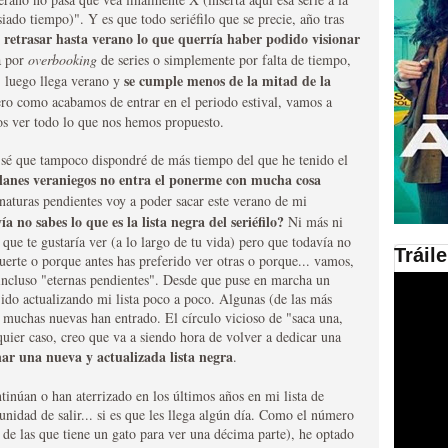
ado tiempo)". Y es que todo seriéfilo que se precie, año tras
retrasar hasta verano lo que querría haber podido visionar
:
en las plataformas SVOD
a por
overbooking
de series o simplemente por falta de tiempo,
ad
se cumple menos de la mitad de la
, luego llega verano y
ero como acabamos de entrar en el periodo estival, vamos a
os ver todo lo que nos hemos propuesto.
 sé que tampoco dispondré de más tiempo del que he tenido el
lanes veraniegos no entra el ponerme con mucha cosa
naturas pendientes voy a poder sacar este verano de mi
a no sabes lo que es la lista negra del seriéfilo?
Ni más ni
 que te gustaría ver (a lo largo de tu vida) pero que todavía no
Tráil
uerte o porque antes has preferido ver otras o porque... vamos,
ries al año se superará
incluso "eternas pendientes". Desde que puse en marcha un
ido actualizando mi lista poco a poco. Algunas (de las más
 muchas nuevas han entrado. El círculo vicioso de "saca una,
uier caso, creo que va a siendo hora de volver a dedicar una
nar una nueva y actualizada lista negra
.
tinúan o han aterrizado en los últimos años en mi lista de
unidad de salir... si es que les llega algún día. Como el número
s de las que tiene un gato para ver una décima parte), he optado