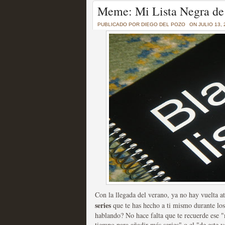
Un recorrido por todas
Meme: Mi Lista Negra de 
of Thrones a través de s
PUBLICADO POR
DIEGO DEL POZO
ON JULIO 13, 
MOLTISANTI
Recomendación de la semana
La burbuja de los jugado
original
MOLTISANTI
Recomendación de la semana
Con la llegada del verano, ya no hay vuelta a
series
que te has hecho a ti mismo durante lo
hablando? No hace falta que te recuerde ese "
tiempo para añadir más series" o el "de este v