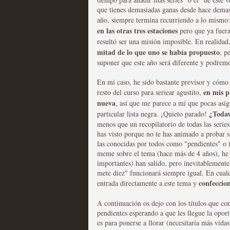
que tienes demasiadas ganas desde hace demasi
año, siempre termina recurriendo a lo mismo
Las series disponibles 
en las otras tres estaciones
pero que ya fuer
tienen fecha de caducid
resultó ser una misión imposible. En realidad
mitad de lo que uno se había propuesto
, p
MOLTISANTI
suponer que este año será diferente y podrem
Recomendación de la semana
En mi caso, he sido bastante previsor y cómo
en mis p
resto del curso para seriear agustito,
nueva
, así que me parece a mí que pocas asig
¿Todaví
particular lista negra. ¡Quieto parado!
menos que un recopilatorio de todas las series
has visto porque no te has animado a probar s
La barrera de las 500 se
las conocidas por todos como "pendientes" o 
meme sobre el tema (hace más de 4 años), he 
desde Silicon Valley
importantes) han salido, pero inevitablemente
mete diez" funcionará siempre igual. En cualq
MOLTISANTI
confeccio
entrada directamente a este tema y
Recomendación de la semana
A continuación os dejo con los títulos que con
pendientes esperando a que les llegue la oport
es para ponerse a llorar (necesitaría más vida