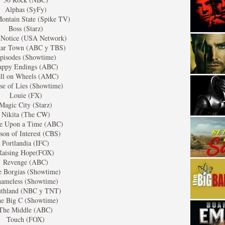
Alphas (SyFy)
ontain State (Spike TV)
Boss (Starz)
 Notice (USA Network)
ar Town (ABC y TBS)
pisodes (Showtime)
appy Endings (ABC)
ll on Wheels (AMC)
strellas de cine y
se of Lies (Showtime)
Louie (FX)
Magic City (Starz)
Nikita (The CW)
e Upon a Time (ABC)
son of Interest (CBS)
Portlandia (IFC)
Raising Hope(FOX)
Revenge (ABC)
e Borgias (Showtime)
ameless (Showtime)
uthland (NBC y TNT)
e Big C (Showtime)
adas están en peligro de
The Middle (ABC)
Touch (FOX)