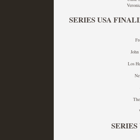
Veroni
SERIES USA FINAL
Fr
Las temporadas de pilo
John
MOLTISANTI
Recomendación de la semana
Los H
Ne
The
Galería con los Mejores
SERIES
Televisión
MOLTISANTI