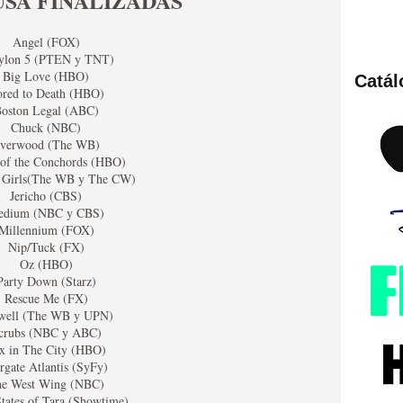
USA FINALIZADAS
Angel (FOX)
ylon 5 (PTEN y TNT)
Big Love (HBO)
Catá
ies de viajes en el tiempo
red to Death (HBO)
oston Legal (ABC)
Chuck (NBC)
verwood (The WB)
 of the Conchords (HBO)
 Girls(The WB y The CW)
Jericho (CBS)
edium (NBC y CBS)
Millennium (FOX)
Nip/Tuck (FX)
Oz (HBO)
Party Down (Starz)
Rescue Me (FX)
británica que no es
well (The WB y UPN)
crubs (NBC y ABC)
x in The City (HBO)
rgate Atlantis (SyFy)
e West Wing (NBC)
States of Tara (Showtime)