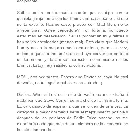
acojonante.
Seth, nos ha tenido mucha suerte que se diga con tu
quiniela, jajaja, pero con los Emmys nunca se sabe, así que
no te extrañe. Hazme caso, prueba con Mad Men, no te
arrepentirás. ¿Glee vencedora? Por fortuna, no puedo
estar más en desacuerdo. Se las prometían muy felices y
han salido escaldados (menos mal). Está claro que Modern
Family no es la mejor comedia en antena, pero a la vez,
entiendo que por las amércias se haya convertido en todo
un fenómeno y de ahí su merecido reconomiento en los
Emmys. Estoy muy satisfecho con su victoria.
MFAL, dos acertantes. Espero que Dexter se haya ido casi
de vacío, no te impidar publicar esa entrada :)
Doctora Who, si Lost se ha ido de vacío, no me extrañará
nada ver que Steve Carrell se marche de la misma forma.
EStoy cansado de esperar a que se lo den de una vez. La
categoría a mejor dramedia sería el mejor invento posible y
después de las palabras de Eddie Falco anoche, no me
extrañaría nada que más de un miembro de la academia se
lo esté planteando...