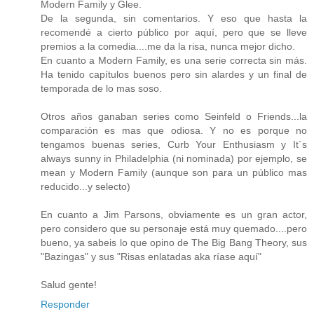
Modern Family y Glee.
De la segunda, sin comentarios. Y eso que hasta la
recomendé a cierto público por aquí, pero que se lleve
premios a la comedia....me da la risa, nunca mejor dicho.
En cuanto a Modern Family, es una serie correcta sin más.
Ha tenido capítulos buenos pero sin alardes y un final de
temporada de lo mas soso.
Otros años ganaban series como Seinfeld o Friends...la
comparación es mas que odiosa. Y no es porque no
tengamos buenas series, Curb Your Enthusiasm y It´s
always sunny in Philadelphia (ni nominada) por ejemplo, se
mean y Modern Family (aunque son para un público mas
reducido...y selecto)
En cuanto a Jim Parsons, obviamente es un gran actor,
pero considero que su personaje está muy quemado....pero
bueno, ya sabeis lo que opino de The Big Bang Theory, sus
"Bazingas" y sus "Risas enlatadas aka ríase aquí"
Salud gente!
Responder