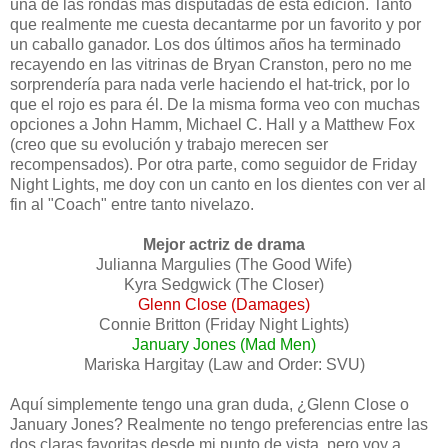
una de las rondas más disputadas de esta edición. Tanto
que realmente me cuesta decantarme por un favorito y por
un caballo ganador. Los dos últimos años ha terminado
recayendo en las vitrinas de Bryan Cranston, pero no me
sorprendería para nada verle haciendo el hat-trick, por lo
que el rojo es para él. De la misma forma veo con muchas
opciones a John Hamm, Michael C. Hall y a Matthew Fox
(creo que su evolución y trabajo merecen ser
recompensados). Por otra parte, como seguidor de Friday
Night Lights, me doy con un canto en los dientes con ver al
fin al "Coach" entre tanto nivelazo.
Mejor actriz de drama
Julianna Margulies (The Good Wife)
Kyra Sedgwick (The Closer)
Glenn Close (Damages)
Connie Britton (Friday Night Lights)
January Jones (Mad Men)
Mariska Hargitay (Law and Order: SVU)
Aquí simplemente tengo una gran duda, ¿Glenn Close o
January Jones? Realmente no tengo preferencias entre las
dos claras favoritas desde mi punto de vista, pero voy a